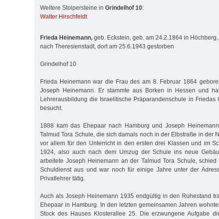
Weitere Stolpersteine in
Grindelhof 10
:
Walter Hirschfeldt
Frieda Heinemann,
geb. Eckstein, geb. am 24.2.1864 in Höchberg,
nach Theresienstadt, dort am 25.6.1943 gestorben
Grindelhof 10
Frieda Heinemann war die Frau des am 8. Februar 1864 gebore
Joseph Heinemann. Er stammte aus Borken in Hessen und ha
Lehrerausbildung die Israelitische Präparandenschule in Friedas
besucht.
1888 kam das Ehepaar nach Hamburg und Joseph Heinemann 
Talmud Tora Schule, die sich damals noch in der Elbstraße in der 
vor allem für den Unterricht in den ersten drei Klassen und im S
1924, also auch nach dem Umzug der Schule ins neue Gebäu
arbeitete Joseph Heinemann an der Talmud Tora Schule, schied
Schuldienst aus und war noch für einige Jahre unter der Adres
Privatlehrer tätig.
Auch als Joseph Heinemann 1935 endgültig in den Ruhestand trat
Ehepaar in Hamburg. In den letzten gemeinsamen Jahren wohnten
Stock des Hauses Klosterallee 25. Die erzwungene Aufgabe di