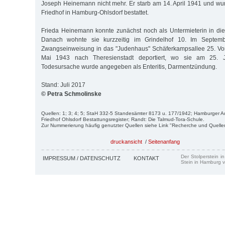
Joseph Heinemann nicht mehr. Er starb am 14. April 1941 und w
Friedhof in Hamburg-Ohlsdorf bestattet.
Frieda Heinemann konnte zunächst noch als Untermieterin in di
Danach wohnte sie kurzzeitig im Grindelhof 10. Im Septemb
Zwangseinweisung in das "Judenhaus" Schäferkampsallee 25. Von
Mai 1943 nach Theresienstadt deportiert, wo sie am 25. J
Todesursache wurde angegeben als Enteritis, Darmentzündung.
Stand: Juli 2017
© Petra Schmolinske
Quellen: 1; 3; 4; 5; StaH 332-5 Standesämter 8173 u. 177/1942; Hamburger 
Friedhof Ohlsdorf Bestattungsregister; Randt: Die Talmud-Tora-Schule.
Zur Nummerierung häufig genutzter Quellen siehe Link "Recherche und Quelle
druckansicht
/
Seitenanfang
Der Stolperstein i
IMPRESSUM / DATENSCHUTZ
KONTAKT
Stein in Hamburg v