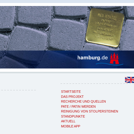
STARTSEITE
DAS PROJEKT
RECHERCHE UND QUELLEN
PATE / PATIN WERDEN
REINIGUNG VON STOLPERSTEINEN
STANDPUNKTE
AKTUELL
MOBILE APP