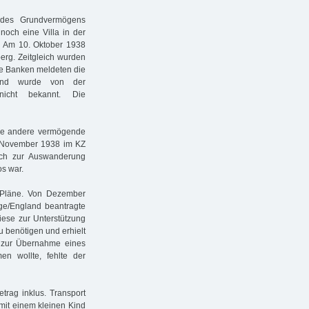
 des Grundvermögens
och eine Villa in der
t. Am 10. Oktober 1938
rg. Zeitgleich wurden
lle Banken meldeten die
eßend wurde von der
nicht bekannt. Die
le andere vermögende
. November 1938 im KZ
lich zur Auswanderung
s war.
 Pläne. Von Dezember
ge/England beantragte
iese zur Unterstützung
 benötigen und erhielt
 zur Übernahme eines
en wollte, fehlte der
trag inklus. Transport
 mit einem kleinen Kind