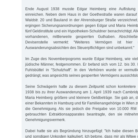
Ende August 1938 musste Edgar Heimberg eine Auflistung
einreichen. Neben dem Haus in der Goethestraße waren darauf n
Waldstr. 20 und Bauland in der Ahrensburger Straße verzeichne
ergingen Sicherungsanordnungen gegen Edgar und Maria Heimbe
fünf Geldinstitute und ein Hypotheken-Schuldner benachrichtigt. A
vorhandenen, mittlerweile gesperrten Guthaben. Abschli
Devisenstelle vermerkt: "Weiteres Vermögen ist hier 
Auswanderungsabsichten des Steuerpflichtigen sind unbekannt."
Im Zuge des Novemberpogroms wurde Edgar Heimberg, wie vie
jüdische Männer, festgenommen. Er befand sich vom 12. bis 30
Fuhlsbüttel in "Schutzhaft". In den Verhören wurde er vermut
gedrängt, was angesichts seines gesperrten Vermögens aussichtslo
Seine Schwägerin hatte zu diesem Zeitpunkt schon konkretere
1938 bis zu ihrer Auswanderung am 1. April 1939 nach Cambrid
Maria Heimberg größere und kleinere Geldbeträge. Sie gab an, d
einer Bekannten in Hamburg und für Familienangehörige in Wien zu
die Genehmigung. Als sie jedoch die Freigabe von 10.000 RM
gebrauchten Extraktionsapparates beantragte, den sie mitnehm
Genehmigungsvermerk.
Dabei hatte sie als Begründung hinzugefügt: "Ich habe diesen Be
und sonstigen Unkosten kalkuliert. Ich betone, dass mir als Witwe