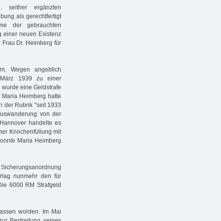
 seither ergänzten
bung als gerechtfertigt
hme der gebrauchten
 einer neuen Existenz
Frau Dr. Heimberg für
ern. Wegen angeblich
März 1939 zu einer
 wurde eine Geldstrafe
? Maria Heimberg hatte
n der Rubrik "seit 1933
r Auswanderung von der
n Hannover handelte es
ner Knochenfüllung mit
konnte Maria Heimberg
ie Sicherungsanordnung
rlag nunmehr den für
Die 6000 RM Strafgeld
assen worden. Im Mai
ur Bestreitung seines