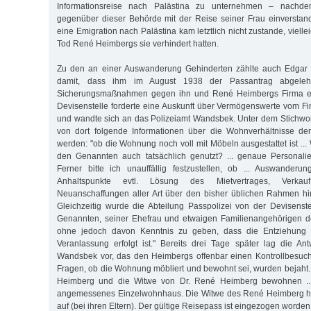
Informationsreise nach Palästina zu unternehmen – nachd
gegenüber dieser Behörde mit der Reise seiner Frau einverstand
eine Emigration nach Palästina kam letztlich nicht zustande, vielle
Tod René Heimbergs sie verhindert hatten.
Zu den an einer Auswanderung Gehinderten zählte auch Edgar
damit, dass ihm im August 1938 der Passantrag abgele
Sicherungsmaßnahmen gegen ihn und René Heimbergs Firma ein
Devisenstelle forderte eine Auskunft über Vermögenswerte vom 
und wandte sich an das Polizeiamt Wandsbek. Unter dem Stichwort 
von dort folgende Informationen über die Wohnverhältnisse de
werden: "ob die Wohnung noch voll mit Möbeln ausgestattet ist ..
den Genannten auch tatsächlich genutzt? ... genaue Personalie
Ferner bitte ich unauffällig festzustellen, ob ... Auswanderu
Anhaltspunkte evtl. Lösung des Mietvertrages, Verkau
Neuanschaffungen aller Art über den bisher üblichen Rahmen hi
Gleichzeitig wurde die Abteilung Passpolizei von der Devisens
Genannten, seiner Ehefrau und etwaigen Familienangehörigen d
ohne jedoch davon Kenntnis zu geben, dass die Entziehung
Veranlassung erfolgt ist." Bereits drei Tage später lag die An
Wandsbek vor, das den Heimbergs offenbar einen Kontrollbesuch 
Fragen, ob die Wohnung möbliert und bewohnt sei, wurden bejaht. 
Heimberg und die Witwe von Dr. René Heimberg bewohnen ... 
angemessenes Einzelwohnhaus. Die Witwe des René Heimberg hält
auf (bei ihren Eltern). Der gültige Reisepass ist eingezogen worden u