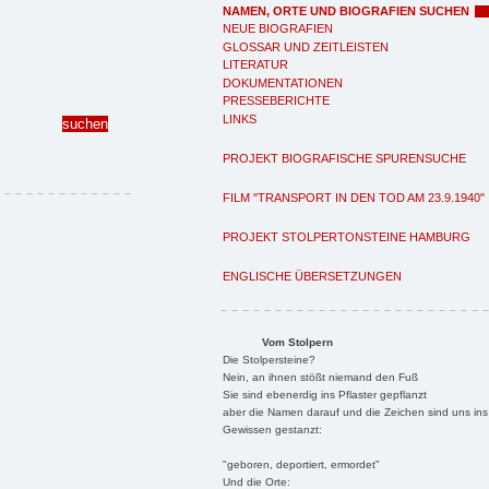
NAMEN, ORTE UND BIOGRAFIEN SUCHEN
NEUE BIOGRAFIEN
GLOSSAR UND ZEITLEISTEN
LITERATUR
DOKUMENTATIONEN
PRESSEBERICHTE
LINKS
PROJEKT BIOGRAFISCHE SPURENSUCHE
FILM "TRANSPORT IN DEN TOD AM 23.9.1940"
PROJEKT STOLPERTONSTEINE HAMBURG
ENGLISCHE ÜBERSETZUNGEN
Vom Stolpern
Die Stolpersteine?
Nein, an ihnen stößt niemand den Fuß
Sie sind ebenerdig ins Pflaster gepflanzt
aber die Namen darauf und die Zeichen sind uns ins
Gewissen gestanzt:
"geboren, deportiert, ermordet"
Und die Orte: