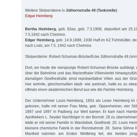
Weitere Stolpersteine in
Jüthornstraße 49 (Tankstelle)
:
Edgar Heimberg
Bertha Heimberg,
geb. Elias, geb. 7.3.1908, deportiert am 25.
7.5.1942 nach Chelmno
Edgar Heimberg,
geb. 14.9.1888, 1938 Haft im KZ Fuhlsbüttel, de
nach Lodz, am 7.5..1942 nach Chelmno
Stolpersteine: Robert-Schuman-Brücke/Ecke Jüthornstraße 49
(vor
Dort, wo heute die vierspurige Robert-Schuman-Brücke aufsteigt,
über die Bahnlinie und das Marienthaler Villenviertel hinwegzuführ
damaligen Goethestraße einst repräsentative Villen aus der Grü
hier wohnte, gleichermaßen stadt- wie parknah, hatte es zu etw
oftmals einen akademischen Beruf aus wie die Familie Heimberg.
Der Unternehmer Louis Heimberg, 1854 als Leser Heimberg im 
geboren, hatte mit seiner Frau Meta, geb. Oppenheimer, vier Sö
1887 und 1897 in Padberg zur Welt kamen. Er kam nach Hambu
Apothekers L. Seydel Nachfolger in der Bornstr. 28 zu übernehme
lebte er mit seiner Familie in Wandsbek, Goethestr. 20. Louis Heim
kleinere chemische Fabrik in der Rennbahnstr. 28. Seine Söhne 
Manfred nahmen am Ersten Weltkrieg teil, die beiden jüng