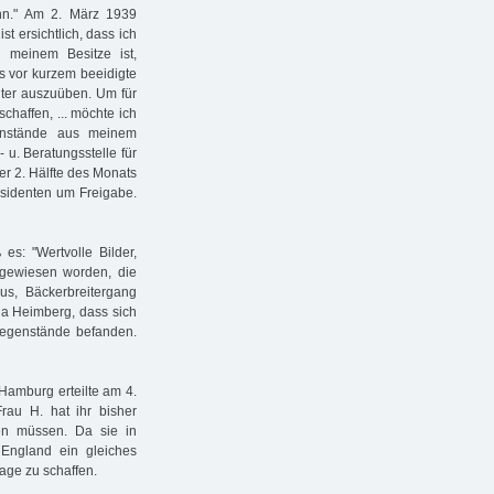
ann." Am 2. März 1939
t ersichtlich, dass ich
 meinem Besitze ist,
is vor kurzem beeidigte
iter auszuüben. Um für
haffen, ... möchte ich
genstände aus meinem
 u. Beratungsstelle für
er 2. Hälfte des Monats
äsidenten um Freigabe.
es: "Wertvolle Bilder,
ngewiesen worden, die
s, Bäckerbreitergang
ria Heimberg, dass sich
Gegenstände befanden.
 Hamburg erteilte am 4.
Frau H. hat ihr bisher
en müssen. Da sie in
 England ein gleiches
age zu schaffen.