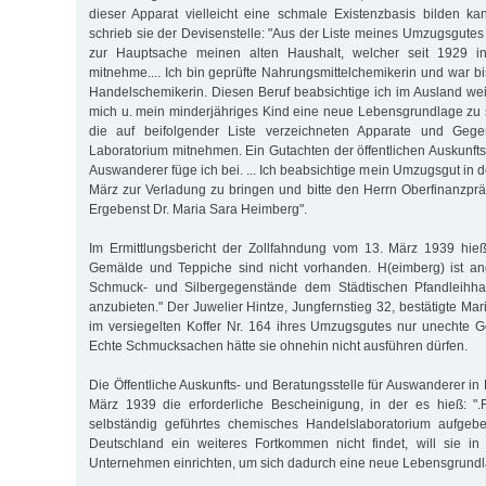
dieser Apparat vielleicht eine schmale Existenzbasis bilden k
schrieb sie der Devisenstelle: "Aus der Liste meines Umzugsgutes is
zur Hauptsache meinen alten Haushalt, welcher seit 1929 in
mitnehme.... Ich bin geprüfte Nahrungsmittelchemikerin und war b
Handelschemikerin. Diesen Beruf beabsichtige ich im Ausland we
mich u. mein minderjähriges Kind eine neue Lebensgrundlage zu sc
die auf beifolgender Liste verzeichneten Apparate und Ge
Laboratorium mitnehmen. Ein Gutachten der öffentlichen Auskunfts-
Auswanderer füge ich bei. ... Ich beabsichtige mein Umzugsgut in d
März zur Verladung zu bringen und bitte den Herrn Oberfinanzpr
Ergebenst Dr. Maria Sara Heimberg".
Im Ermittlungsbericht der Zollfahndung vom 13. März 1939 hieß 
Gemälde und Teppiche sind nicht vorhanden. H(eimberg) ist a
Schmuck- und Silbergegenstände dem Städtischen Pfandleihhau
anzubieten." Der Juwelier Hintze, Jungfernstieg 32, bestätigte Ma
im versiegelten Koffer Nr. 164 ihres Umzugsgutes nur unechte 
Echte Schmucksachen hätte sie ohnehin nicht ausführen dürfen.
Die Öffentliche Auskunfts- und Beratungsstelle für Auswanderer in
März 1939 die erforderliche Bescheinigung, in der es hieß: ".
selbständig geführtes chemisches Handelslaboratorium aufgeb
Deutschland ein weiteres Fortkommen nicht findet, will sie in
Unternehmen einrichten, um sich dadurch eine neue Lebensgrundl