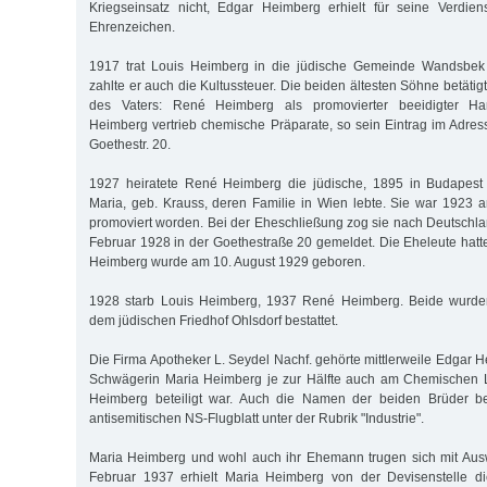
Kriegseinsatz nicht, Edgar Heimberg erhielt für seine Verdien
Ehrenzeichen.
1917 trat Louis Heimberg in die jüdische Gemeinde Wandsbek 
zahlte er auch die Kultussteuer. Die beiden ältesten Söhne betätig
des Vaters: René Heimberg als promovierter beeidigter Ha
Heimberg vertrieb chemische Präparate, so sein Eintrag im Adress
Goethestr. 20.
1927 heiratete René Heimberg die jüdische, 1895 in Budapest
Maria, geb. Krauss, deren Familie in Wien lebte. Sie war 1923 a
promoviert worden. Bei der Eheschließung zog sie nach Deutschla
Februar 1928 in der Goethestraße 20 gemeldet. Die Eheleute hat
Heimberg wurde am 10. August 1929 geboren.
1928 starb Louis Heimberg, 1937 René Heimberg. Beide wurden
dem jüdischen Friedhof Ohlsdorf bestattet.
Die Firma Apotheker L. Seydel Nachf. gehörte mittlerweile Edgar H
Schwägerin Maria Heimberg je zur Hälfte auch am Chemischen 
Heimberg beteiligt war. Auch die Namen der beiden Brüder b
antisemitischen NS-Flugblatt unter der Rubrik "Industrie".
Maria Heimberg und wohl auch ihr Ehemann trugen sich mit Au
Februar 1937 erhielt Maria Heimberg von der Devisenstelle d