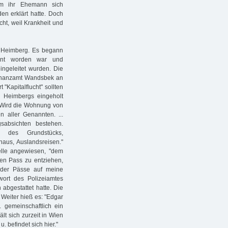
em ihr Ehemann sich
en erklärt hatte. Doch
icht, weil Krankheit und
 Heimberg. Es begann
hnt worden war und
geleitet wurden. Die
Finanzamt Wandsbek an
"Kapitalflucht" sollten
r Heimbergs eingeholt
. Wird die Wohnung von
n aller Genannten. ...
ngsabsichten bestehen.
f des Grundstücks,
naus, Auslandsreisen."
telle angewiesen, "dem
en Pass zu entziehen,
 der Pässe auf meine
twort des Polizeiamtes
abgestattet hatte. Die
Weiter hieß es: "Edgar
gemeinschaftlich ein
 sich zurzeit in Wien
. befindet sich hier."