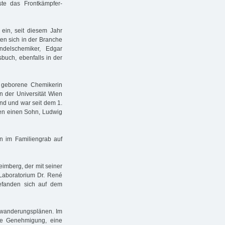
ste das Frontkämpfer-
ein, seit diesem Jahr
ten sich in der Branche
ndelschemiker, Edgar
buch, ebenfalls in der
 geborene Chemikerin
n der Universität Wien
nd und war seit dem 1.
ten einen Sohn, Ludwig
 im Familiengrab auf
eimberg, der mit seiner
Laboratorium Dr. René
efanden sich auf dem
swanderungsplänen. Im
ie Genehmigung, eine