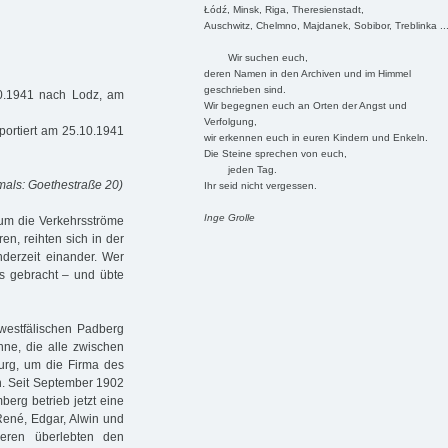
Łódź, Minsk, Riga, Theresienstadt,
Auschwitz, Chelmno, Majdanek, Sobibor, Treblinka ..
Wir suchen euch,
deren Namen in den Archiven und im Himmel
geschrieben sind.
10.1941 nach Lodz, am
Wir begegnen euch an Orten der Angst und
Verfolgung,
portiert am 25.10.1941
wir erkennen euch in euren Kindern und Enkeln.
Die Steine sprechen von euch,
jeden Tag.
mals: Goethestraße 20)
Ihr seid nicht vergessen.
Inge Grolle
 um die Verkehrsströme
en, reihten sich in der
nderzeit einander. Wer
as gebracht – und übte
westfälischen Padberg
hne, die alle zwischen
rg, um die Firma des
n. Seit September 1902
berg betrieb jetzt eine
René, Edgar, Alwin und
eren überlebten den