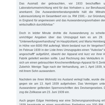
Das Ausmaß der gebrauchten, vor 1933 beschafften u.
Laboratoriumseinrichtung wird für das Vorhaben u. zur Berufsausü
anerkannt. Die Auswandererberatungsstelle hält die Mitna
Laborausrüstung im Gesamtwert von ca. RM 1500,-- zur Gründung
in England für angemessen und das Auswanderungsvorhaben der 
wirtschaftlich durchführbar."
Doch in letzter Minute drohte die Auswanderung zu scheit
unrichtiger Angaben über das Umzugsgut kam es am 29. 
"Unterwerfungsverhandlung" im Hauptzollamt, und Maria Heimberg
in Höhe von 6000 RM auferlegt. Worin bestand nun ihr Vergehen
im Februar 1939 in der Liste ihres Umzugsgutes einen "Autoclav" i
angeschafft" aufgeführt, obwohl der Apparat erst kurz vor ihre
Fabrik geliefert werden sollte. Laut Rechnung des Verkäufers i
sich um einen gebrauchten Knochenentfettungs-Apparat für 6 Zent
Zubehör. Wenige Tage nach der Verhandlung, am 1. April 1939, 
mit ihrem Sohn auswandern.
Nachdem sie ihren Wohnsitz ins Ausland verlegt hatte, wurde d
gegen sie am 13. April 1939 aufgehoben. Das Vermögen unte
Auswanderer geltenden Sperrvorschriften des Devisengesetzes. 
zog die Zollkasse am 23. Juni 1939 ein.
Auch gegen Edgar Heimberg war eine Sicherungsanordnung erl
1939 beantragte er einen monatlichen Freibetrag von 500 RM z