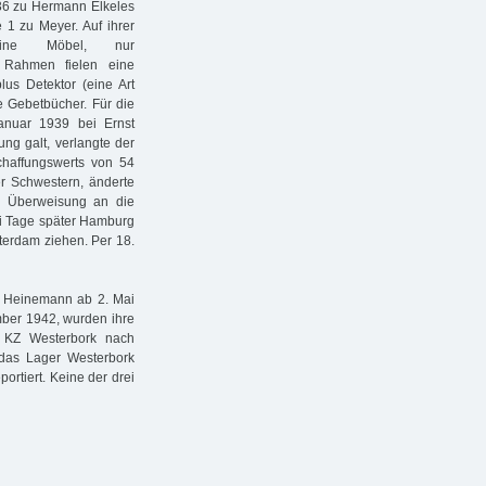
136 zu Hermann Elkeles
 1 zu Meyer. Auf ihrer
keine Möbel, nur
 Rahmen fielen eine
us Detektor (eine Art
e Gebetbücher. Für die
anuar 1939 bei Ernst
ng galt, verlangte der
haffungswerts von 54
r Schwestern, änderte
e Überweisung an die
wei Tage später Hamburg
terdam ziehen. Per 18.
y Heinemann ab 2. Mai
mber 1942, wurden ihre
 KZ Westerbork nach
 das Lager Westerbork
ortiert. Keine der drei