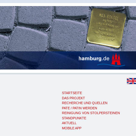
STARTSEITE
DAS PROJEKT
RECHERCHE UND QUELLEN
PATE / PATIN WERDEN
REINIGUNG VON STOLPERSTEINEN
STANDPUNKTE
AKTUELL
MOBILE APP