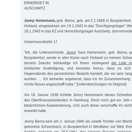
ERMORDET IN
AUSCHWITZ
Jenny Heinemann,
geb. Berna, geb. am 2.1.1866 in Burgsteinfurt
Holland, eingewiesen am 19.1.1943 in das "Durchgangslager" Wes
29.1.1943 in das KZ und Vernichtungslager Auschwitz, dort ermorde
Ackermannstraße 17
"Ich, die Unterzeichnete,
Jenny
Sara Heinemann, geb. Berna, ge
Burgsteinfurt, werde in aller Kürze nach Holland zu meinen Sch
diesem Zwecke behändige ich Ihnen einliegend
die Liste 
dreifacher Ausfertigung, und bemerke hierzu, dass es sich
Gegenstände des persönlichen Bedarfs handelt, die vor sehr lan
wurden. … Ich bemerke ergebenst, dass ich im Zusammenhang 
nichts Neues angeschafft habe." [Unterstreichungen im Original]
Am 18. Januar 1938 richtete Jenny Heinemann dieses Schreiben
des Oberfinanzpräsidenten in Hamburg. Doch noch gut ein Jahr d
tatsächlichen Auswanderung. Und auch diese verschaffte ihr nicht 
erwartet hatte.
Jenny Berna kam am 2. Januar 1866 als zweite Tochter von Moritz
geborene Schoenbach, in Burgsteinfurt in Westfalen zur Welt. Ihr