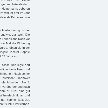
 am 19.4.1867. Beide
zogen nach Amsterdam.
er Heinemann, geboren
n war er erst im Jahr
eitete als Kaufmann wie
e Mietwohnung in der
Ludwig, zur Welt. Die
en Lebensjahr. Noch vor
zwei Mal die Wohnung
urde, lebten sie in der
üngste Tochter Sophie
 42 Jahre alt.
Kassel und legte dort
williger beim Heer und
rieg teil. Nach seiner
Universität Hannover
hule München. Am 7.
 er vorübergehend nach
ahm er 1926 eine gut
d Wärmetechnik, an und
rtha Sophie Bukofzer,
reits 1917 verstorben.