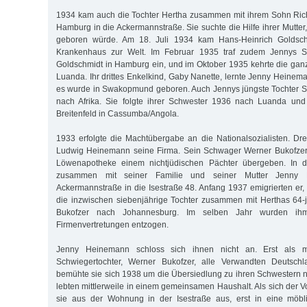
1934 kam auch die Tochter Hertha zusammen mit ihrem Sohn Ri
Hamburg in die Ackermannstraße. Sie suchte die Hilfe ihrer Mutter
geboren würde. Am 18. Juli 1934 kam Hans-Heinrich Goldschmi
Krankenhaus zur Welt. Im Februar 1935 traf zudem Jennys 
Goldschmidt in Hamburg ein, und im Oktober 1935 kehrte die gan
Luanda. Ihr drittes Enkelkind, Gaby Nanette, lernte Jenny Heinem
es wurde in Swakopmund geboren. Auch Jennys jüngste Tochter S
nach Afrika. Sie folgte ihrer Schwester 1936 nach Luanda und 
Breitenfeld in Cassumba/Angola.
1933 erfolgte die Machtübergabe an die Nationalsozialisten. Dre
Ludwig Heinemann seine Firma. Sein Schwager Werner Bukofzer
Löwenapotheke einem nichtjüdischen Pächter übergeben. In 
zusammen mit seiner Familie und seiner Mutter Jenny
Ackermannstraße in die Isestraße 48. Anfang 1937 emigrierten er,
die inzwischen siebenjährige Tochter zusammen mit Herthas 64-j
Bukofzer nach Johannesburg. Im selben Jahr wurden ihm
Firmenvertretungen entzogen.
Jenny Heinemann schloss sich ihnen nicht an. Erst als m
Schwiegertochter, Werner Bukofzer, alle Verwandten Deutschl
bemühte sie sich 1938 um die Übersiedlung zu ihren Schwestern
lebten mittlerweile in einem gemeinsamen Haushalt. Als sich der 
sie aus der Wohnung in der Isestraße aus, erst in eine möbl