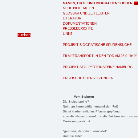
NAMEN, ORTE UND BIOGRAFIEN SUCHEN
NEUE BIOGRAFIEN
GLOSSAR UND ZEITLEISTEN
LITERATUR
DOKUMENTATIONEN
PRESSEBERICHTE
LINKS
PROJEKT BIOGRAFISCHE SPURENSUCHE
FILM "TRANSPORT IN DEN TOD AM 23.9.1940"
PROJEKT STOLPERTONSTEINE HAMBURG
ENGLISCHE ÜBERSETZUNGEN
Vom Stolpern
Die Stolpersteine?
Nein, an ihnen stößt niemand den Fuß
Sie sind ebenerdig ins Pflaster gepflanzt
aber die Namen darauf und die Zeichen sind uns ins
Gewissen gestanzt:
"geboren, deportiert, ermordet"
Und die Orte: