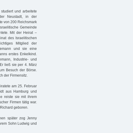
studiert und arbeitete
er Neustadt, in der
ente von 200 Reichsmark
Israelitische Gemeinde
htete. Mit der Heirat –
nat des Israelitischen
chtiges Mitglied der
emann und sie eine
nns erstes Enkelkind.
mann, Industrie- und
r ließ sie per 4. März
zum Besuch der Börse.
h der Firmensitz.
iratete am 25. Februar
midt aus Hamburg und
e reiste sie mit ihrem
cher Firmen tätig war.
 Richard geboren.
hen später zog Jenny
ihrem Sohn Ludwig und