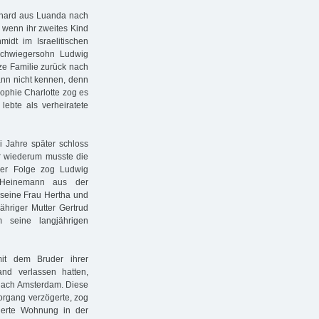
chard aus Luanda nach
, wenn ihr zweites Kind
dt im Israelitischen
Schwiegersohn Ludwig
ze Familie zurück nach
ann nicht kennen, denn
ophie Charlotte zog es
lebte als verheiratete
i Jahre später schloss
 wiederum musste die
der Folge zog Ludwig
 Heinemann aus der
 seine Frau Hertha und
ähriger Mutter Gertrud
 seine langjährigen
it dem Bruder ihrer
and verlassen hatten,
 nach Amsterdam. Diese
Vorgang verzögerte, zog
ierte Wohnung in der