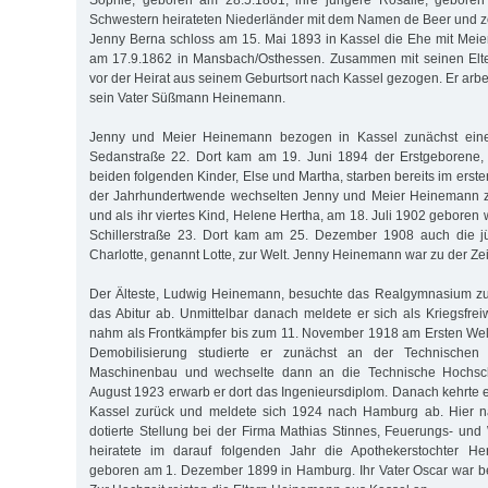
Sophie, geboren am 28.5.1861, ihre jüngere Rosalie, geboren
Schwestern heirateten Niederländer mit dem Namen de Beer und 
Jenny Berna schloss am 15. Mai 1893 in Kassel die Ehe mit Mei
am 17.9.1862 in Mansbach/Osthessen. Zusammen mit seinen Elter
vor der Heirat aus seinem Geburtsort nach Kassel gezogen. Er arb
sein Vater Süßmann Heinemann.
Jenny und Meier Heinemann bezogen in Kassel zunächst ein
Sedanstraße 22. Dort kam am 19. Juni 1894 der Erstgeborene, 
beiden folgenden Kinder, Else und Martha, starben bereits im erst
der Jahrhundertwende wechselten Jenny und Meier Heinemann 
und als ihr viertes Kind, Helene Hertha, am 18. Juli 1902 geboren w
Schillerstraße 23. Dort kam am 25. Dezember 1908 auch die j
Charlotte, genannt Lotte, zur Welt. Jenny Heinemann war zu der Zeit
Der Älteste, Ludwig Heinemann, besuchte das Realgymnasium zu 
das Abitur ab. Unmittelbar danach meldete er sich als Kriegsfrei
nahm als Frontkämpfer bis zum 11. November 1918 am Ersten Weltk
Demobilisierung studierte er zunächst an der Technischen 
Maschinenbau und wechselte dann an die Technische Hochsc
August 1923 erwarb er dort das Ingenieursdiplom. Danach kehrte
Kassel zurück und meldete sich 1924 nach Hamburg ab. Hier n
dotierte Stellung bei der Firma Mathias Stinnes, Feuerungs- un
heiratete im darauf folgenden Jahr die Apothekerstochter He
geboren am 1. Dezember 1899 in Hamburg. Ihr Vater Oscar war be