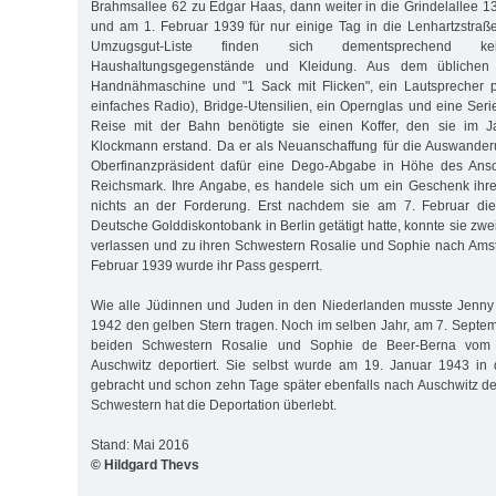
Brahmsallee 62 zu Edgar Haas, dann weiter in die Grindelallee 
und am 1. Februar 1939 für nur einige Tag in die Lenhartzstraße
Umzugsgut-Liste finden sich dementsprechend 
Haushaltungsgegenstände und Kleidung. Aus dem üblichen
Handnähmaschine und "1 Sack mit Flicken", ein Lautsprecher pl
einfaches Radio), Bridge-Utensilien, ein Opernglas und eine Seri
Reise mit der Bahn benötigte sie einen Koffer, den sie im J
Klockmann erstand. Da er als Neuanschaffung für die Auswanderu
Oberfinanzpräsident dafür eine Dego-Abgabe in Höhe des Ansc
Reichsmark. Ihre Angabe, es handele sich um ein Geschenk ihre
nichts an der Forderung. Erst nachdem sie am 7. Februar di
Deutsche Golddiskontobank in Berlin getätigt hatte, konnte sie z
verlassen und zu ihren Schwestern Rosalie und Sophie nach Ams
Februar 1939 wurde ihr Pass gesperrt.
Wie alle Jüdinnen und Juden in den Niederlanden musste Jenn
1942 den gelben Stern tragen. Noch im selben Jahr, am 7. Septe
beiden Schwestern Rosalie und Sophie de Beer-Berna vom
Auschwitz deportiert. Sie selbst wurde am 19. Januar 1943 in
gebracht und schon zehn Tage später ebenfalls nach Auschwitz dep
Schwestern hat die Deportation überlebt.
Stand: Mai 2016
© Hildgard Thevs