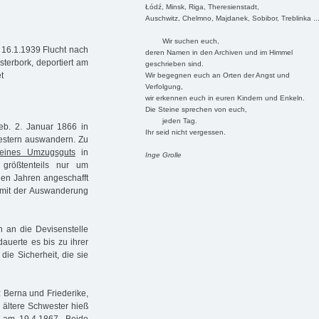
Łódź, Minsk, Riga, Theresienstadt,
Auschwitz, Chelmno, Majdanek, Sobibor, Treblinka ..
Wir suchen euch,
, 16.1.1939 Flucht nach
deren Namen in den Archiven und im Himmel
terbork, deportiert am
geschrieben sind.
t
Wir begegnen euch an Orten der Angst und
Verfolgung,
wir erkennen euch in euren Kindern und Enkeln.
Die Steine sprechen von euch,
jeden Tag.
b. 2. Januar 1866 in
Ihr seid nicht vergessen.
western auswandern. Zu
meines Umzugsguts
in
Inge Grolle
 größtenteils nur um
gen Jahren angeschafft
mit der Auswanderung
 an die Devisenstelle
auerte es bis zu ihrer
die Sicherheit, die sie
 Berna und Friederike,
e ältere Schwester hieß