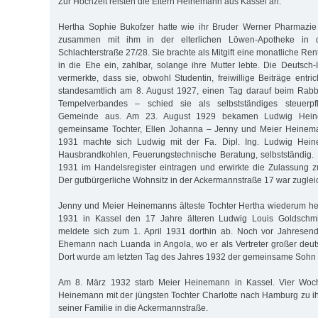
Zur Hochzeit reisten die Eltern Heinemann aus Kassel an.
Hertha Sophie Bukofzer hatte wie ihr Bruder Werner Pharmazie 
zusammen mit ihm in der elterlichen Löwen-Apotheke in d
Schlachterstraße 27/28. Sie brachte als Mitgift eine monatliche R
in die Ehe ein, zahlbar, solange ihre Mutter lebte. Die Deutsch-
vermerkte, dass sie, obwohl Studentin, freiwillige Beiträge entric
standesamtlich am 8. August 1927, einen Tag darauf beim Rabbi
Tempelverbandes – schied sie als selbstständiges steuerpfli
Gemeinde aus. Am 23. August 1929 bekamen Ludwig Hein
gemeinsame Tochter, Ellen Johanna – Jenny und Meier Heinema
1931 machte sich Ludwig mit der Fa. Dipl. Ing. Ludwig Heine
Hausbrandkohlen, Feuerungstechnische Beratung, selbstständig. E
1931 im Handelsregister eintragen und erwirkte die Zulassung 
Der gutbürgerliche Wohnsitz in der Ackermannstraße 17 war zugleic
Jenny und Meier Heinemanns älteste Tochter Hertha wiederum he
1931 in Kassel den 17 Jahre älteren Ludwig Louis Goldsch
meldete sich zum 1. April 1931 dorthin ab. Noch vor Jahresend
Ehemann nach Luanda in Angola, wo er als Vertreter großer deuts
Dort wurde am letzten Tag des Jahres 1932 der gemeinsame Sohn
Am 8. März 1932 starb Meier Heinemann in Kassel. Vier Woc
Heinemann mit der jüngsten Tochter Charlotte nach Hamburg zu 
seiner Familie in die Ackermannstraße.