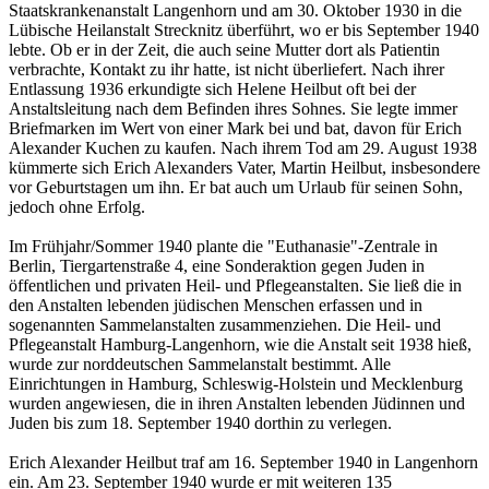
Staatskrankenanstalt Langenhorn und am 30. Oktober 1930 in die
Lübische Heilanstalt Strecknitz überführt, wo er bis September 1940
lebte. Ob er in der Zeit, die auch seine Mutter dort als Patientin
verbrachte, Kontakt zu ihr hatte, ist nicht überliefert. Nach ihrer
Entlassung 1936 erkundigte sich Helene Heilbut oft bei der
Anstaltsleitung nach dem Befinden ihres Sohnes. Sie legte immer
Briefmarken im Wert von einer Mark bei und bat, davon für Erich
Alexander Kuchen zu kaufen. Nach ihrem Tod am 29. August 1938
kümmerte sich Erich Alexanders Vater, Martin Heilbut, insbesondere
vor Geburtstagen um ihn. Er bat auch um Urlaub für seinen Sohn,
jedoch ohne Erfolg.
Im Frühjahr/Sommer 1940 plante die "Euthanasie"-Zentrale in
Berlin, Tiergartenstraße 4, eine Sonderaktion gegen Juden in
öffentlichen und privaten Heil- und Pflegeanstalten. Sie ließ die in
den Anstalten lebenden jüdischen Menschen erfassen und in
sogenannten Sammelanstalten zusammenziehen. Die Heil- und
Pflegeanstalt Hamburg-Langenhorn, wie die Anstalt seit 1938 hieß,
wurde zur norddeutschen Sammelanstalt bestimmt. Alle
Einrichtungen in Hamburg, Schleswig-Holstein und Mecklenburg
wurden angewiesen, die in ihren Anstalten lebenden Jüdinnen und
Juden bis zum 18. September 1940 dorthin zu verlegen.
Erich Alexander Heilbut traf am 16. September 1940 in Langenhorn
ein. Am 23. September 1940 wurde er mit weiteren 135