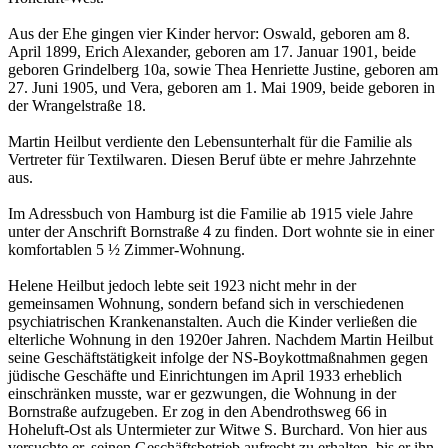
Aus der Ehe gingen vier Kinder hervor: Oswald, geboren am 8.
April 1899, Erich Alexander, geboren am 17. Januar 1901, beide
geboren Grindelberg 10a, sowie Thea Henriette Justine, geboren am
27. Juni 1905, und Vera, geboren am 1. Mai 1909, beide geboren in
der Wrangelstraße 18.
Martin Heilbut verdiente den Lebensunterhalt für die Familie als
Vertreter für Textilwaren. Diesen Beruf übte er mehre Jahrzehnte
aus.
Im Adressbuch von Hamburg ist die Familie ab 1915 viele Jahre
unter der Anschrift Bornstraße 4 zu finden. Dort wohnte sie in einer
komfortablen 5 ½ Zimmer-Wohnung.
Helene Heilbut jedoch lebte seit 1923 nicht mehr in der
gemeinsamen Wohnung, sondern befand sich in verschiedenen
psychiatrischen Krankenanstalten. Auch die Kinder verließen die
elterliche Wohnung in den 1920er Jahren. Nachdem Martin Heilbut
seine Geschäftstätigkeit infolge der NS-Boykottmaßnahmen gegen
jüdische Geschäfte und Einrichtungen im April 1933 erheblich
einschränken musste, war er gezwungen, die Wohnung in der
Bornstraße aufzugeben. Er zog in den Abendrothsweg 66 in
Hoheluft-Ost als Untermieter zur Witwe S. Burchard. Von hier aus
versuchte er, seinen Geschäftsbetrieb aufrecht zu erhalten, bis er ihn