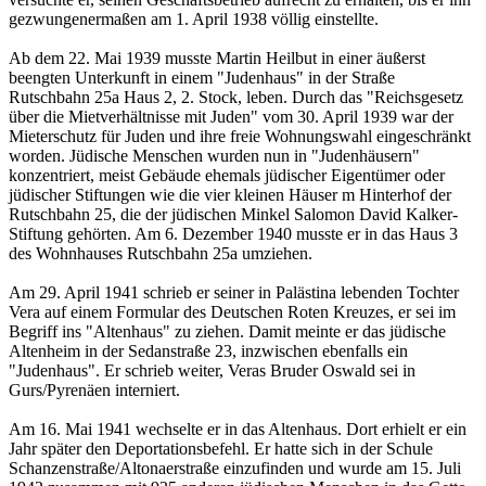
gezwungenermaßen am 1. April 1938 völlig einstellte.
Ab dem 22. Mai 1939 musste Martin Heilbut in einer äußerst
beengten Unterkunft in einem "Judenhaus" in der Straße
Rutschbahn 25a Haus 2, 2. Stock, leben. Durch das "Reichsgesetz
über die Mietverhältnisse mit Juden" vom 30. April 1939 war der
Mieterschutz für Juden und ihre freie Wohnungswahl eingeschränkt
worden. Jüdische Menschen wurden nun in "Judenhäusern"
konzentriert, meist Gebäude ehemals jüdischer Eigentümer oder
jüdischer Stiftungen wie die vier kleinen Häuser m Hinterhof der
Rutschbahn 25, die der jüdischen Minkel Salomon David Kalker-
Stiftung gehörten. Am 6. Dezember 1940 musste er in das Haus 3
des Wohnhauses Rutschbahn 25a umziehen.
Am 29. April 1941 schrieb er seiner in Palästina lebenden Tochter
Vera auf einem Formular des Deutschen Roten Kreuzes, er sei im
Begriff ins "Altenhaus" zu ziehen. Damit meinte er das jüdische
Altenheim in der Sedanstraße 23, inzwischen ebenfalls ein
"Judenhaus". Er schrieb weiter, Veras Bruder Oswald sei in
Gurs/Pyrenäen interniert.
Am 16. Mai 1941 wechselte er in das Altenhaus. Dort erhielt er ein
Jahr später den Deportationsbefehl. Er hatte sich in der Schule
Schanzenstraße/Altonaerstraße einzufinden und wurde am 15. Juli