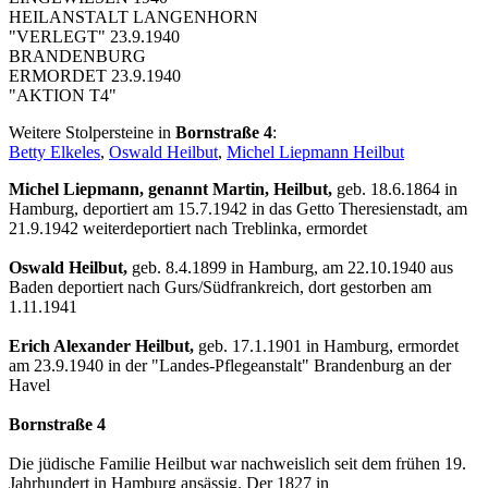
HEILANSTALT LANGENHORN
"VERLEGT" 23.9.1940
BRANDENBURG
ERMORDET 23.9.1940
"AKTION T4"
Weitere Stolpersteine in
Bornstraße 4
:
Betty Elkeles
,
Oswald Heilbut
,
Michel Liepmann Heilbut
Michel Liepmann, genannt Martin, Heilbut,
geb. 18.6.1864 in
Hamburg, deportiert am 15.7.1942 in das Getto Theresienstadt, am
21.9.1942 weiterdeportiert nach Treblinka, ermordet
Oswald Heilbut,
geb. 8.4.1899 in Hamburg, am 22.10.1940 aus
Baden deportiert nach Gurs/Südfrankreich, dort gestorben am
1.11.1941
Erich Alexander Heilbut,
geb. 17.1.1901 in Hamburg, ermordet
am 23.9.1940 in der "Landes-Pflegeanstalt" Brandenburg an der
Havel
Bornstraße 4
Die jüdische Familie Heilbut war nachweislich seit dem frühen 19.
Jahrhundert in Hamburg ansässig. Der 1827 in