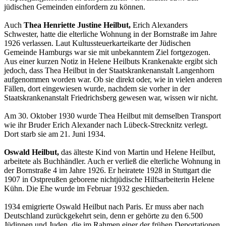
jüdischen Gemeinden einfordern zu können.
Auch
Thea Henriette Justine Heilbut,
Erich Alexanders
Schwester, hatte die elterliche Wohnung in der Bornstraße im Jahre
1926 verlassen. Laut Kultussteuerkarteikarte der Jüdischen
Gemeinde Hamburgs war sie mit unbekanntem Ziel fortgezogen.
Aus einer kurzen Notiz in Helene Heilbuts Krankenakte ergibt sich
jedoch, dass Thea Heilbut in der Staatskrankenanstalt Langenhorn
aufgenommen worden war. Ob sie direkt oder, wie in vielen anderen
Fällen, dort eingewiesen wurde, nachdem sie vorher in der
Staatskrankenanstalt Friedrichsberg gewesen war, wissen wir nicht.
Am 30. Oktober 1930 wurde Thea Heilbut mit demselben Transport
wie ihr Bruder Erich Alexander nach Lübeck-Strecknitz verlegt.
Dort starb sie am 21. Juni 1934.
Oswald Heilbut,
das älteste Kind von Martin und Helene Heilbut,
arbeitete als Buchhändler. Auch er verließ die elterliche Wohnung in
der Bornstraße 4 im Jahre 1926. Er heiratete 1928 in Stuttgart die
1907 in Ostpreußen geborene nichtjüdische Hilfsarbeiterin Helene
Kühn. Die Ehe wurde im Februar 1932 geschieden.
1934 emigrierte Oswald Heilbut nach Paris. Er muss aber nach
Deutschland zurückgekehrt sein, denn er gehörte zu den 6.500
Jüdinnen und Juden, die im Rahmen einer der frühen Deportationen