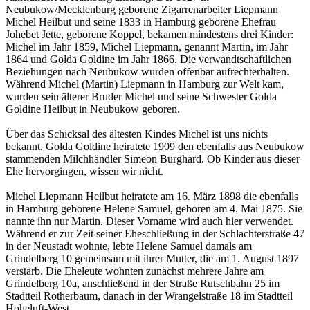
Neubukow/Mecklenburg geborene Zigarrenarbeiter Liepmann
Michel Heilbut und seine 1833 in Hamburg geborene Ehefrau
Johebet Jette, geborene Koppel, bekamen mindestens drei Kinder:
Michel im Jahr 1859, Michel Liepmann, genannt Martin, im Jahr
1864 und Golda Goldine im Jahr 1866. Die verwandtschaftlichen
Beziehungen nach Neubukow wurden offenbar aufrechterhalten.
Während Michel (Martin) Liepmann in Hamburg zur Welt kam,
wurden sein älterer Bruder Michel und seine Schwester Golda
Goldine Heilbut in Neubukow geboren.
Über das Schicksal des ältesten Kindes Michel ist uns nichts
bekannt. Golda Goldine heiratete 1909 den ebenfalls aus Neubukow
stammenden Milchhändler Simeon Burghard. Ob Kinder aus dieser
Ehe hervorgingen, wissen wir nicht.
Michel Liepmann Heilbut heiratete am 16. März 1898 die ebenfalls
in Hamburg geborene Helene Samuel, geboren am 4. Mai 1875. Sie
nannte ihn nur Martin. Dieser Vorname wird auch hier verwendet.
Während er zur Zeit seiner Eheschließung in der Schlachterstraße 47
in der Neustadt wohnte, lebte Helene Samuel damals am
Grindelberg 10 gemeinsam mit ihrer Mutter, die am 1. August 1897
verstarb. Die Eheleute wohnten zunächst mehrere Jahre am
Grindelberg 10a, anschließend in der Straße Rutschbahn 25 im
Stadtteil Rotherbaum, danach in der Wrangelstraße 18 im Stadtteil
Hoheluft-West.