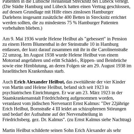
Patienten in die Lübische Heilanstalt Strecknitz bei Lübeck verlegt.
(Die Städte Hamburg und Lübeck hatten einen Vertrag geschlossen,
auf dessen Grundlage mit Hilfe eines zinslosen Hamburger
Darlehens insgesamt zusätzliche 400 Betten in Strecknitz errichtet
werden sollten, die zu mindestens 75 % Hamburger Patienten
vorbehalten blieben.)
Am 9. Mai 1936 wurde Helene Heilbut als "gebessert" in Pension
zu einem Herrn Blumenthal in der Steinstraße 10 in Hamburg
entlassen, der kurz darauf zusammen mit ihr in die Carolinenstraße
22 umzog. Im August 1938 wurde Helene Heilbut von einem
Motorrad angefahren und erlitt Schädel-, Rippen- und Beinbrüche
sowie eine Hirnblutung, an deren Folgen sie am 29. August 1938 im
Israelitischen Krankenhaus starb.
Auch
Erich Alexander Heilbut,
das zweitälteste der vier Kinder
von Martin und Helene Heilbut, befand sich seit 1923 in
psychiatrischen Einrichtungen. Er war am 23. März 1923 in der
Staatskrankenanstalt Friedrichsberg aufgenommen worden,
veranlasst vom jüdischen Nervenarzt Ernst Kalmus: "Der 22jährige
Erich Heilbut, Bornstraße 4 III leidet an schizophrenen Störungen
und bedarf der Aufnahme auf der Nervenabteilung in
Friedrichsberg. gez. Dr. Kalmus". (zu Ernst Kalmus siehe Nachtrag)
Martin Heilbut schilderte seinen Sohn Erich Alexander als sehr