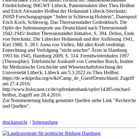
Friedrichsberg; IMGWF Lübeck, Patientenakten über Thea Heilbut
und Erich Alexander Heilbut der Heilanstalt Lübeck-Strecknitz;
JSHD Forschungsgruppe "Juden in Schleswig-Holstein", Datenpool
Erich Koch, Schleswig. Das Theresienstädter Gedenkbuch. Die
Opfer der Judentransporte aus Deutschland nach Theresienstadt
1942-1945/ Institut Theresienstädter Initiative, S. 394. Delius, Ende
von Strecknitz. Die Lübecker Heilanstalt und ihre Auflösung 1941,
Kiel 1988, S. 28 f. Anna von Viellez, Mit aller Kraft verdrängt.
Entrechtung und Verfolgung "nicht arischer" Ärzte in Hamburg
1993 bis 1945, Hamburg 2009, S. 314. Fremdwörterduden 1997
(Theosophie). Telefonische Auskunft von Cornelius Borck, Institut
für Medizinische Geschichte und Wissenschaftsforschung der
Universietät Lübeck, Lübeck am 5.3.2022 zu Thea Heilbut.
https://de.wikipedia.org/wiki/Camp_de_Gurs#Deutschland, Zugriff
am 27.4.2016;
http://www.holocaust.cz/de/opferdatenbank/opfer/14385-michael-
heilbut, Zugriff am 28.4.2016.
Zur Nummerierung häufig genutzter Quellen siehe Link "Recherche
und Quellen".
druckansicht
/
Seitenanfang