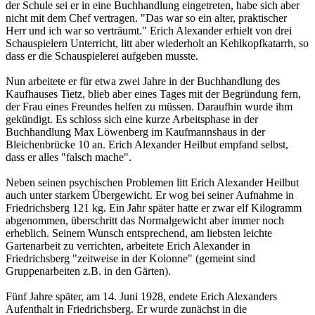
der Schule sei er in eine Buchhandlung eingetreten, habe sich aber
nicht mit dem Chef vertragen. "Das war so ein alter, praktischer
Herr und ich war so verträumt." Erich Alexander erhielt von drei
Schauspielern Unterricht, litt aber wiederholt an Kehlkopfkatarrh, so
dass er die Schauspielerei aufgeben musste.
Nun arbeitete er für etwa zwei Jahre in der Buchhandlung des
Kaufhauses Tietz, blieb aber eines Tages mit der Begründung fern,
der Frau eines Freundes helfen zu müssen. Daraufhin wurde ihm
gekündigt. Es schloss sich eine kurze Arbeitsphase in der
Buchhandlung Max Löwenberg im Kaufmannshaus in der
Bleichenbrücke 10 an. Erich Alexander Heilbut empfand selbst,
dass er alles "falsch mache".
Neben seinen psychischen Problemen litt Erich Alexander Heilbut
auch unter starkem Übergewicht. Er wog bei seiner Aufnahme in
Friedrichsberg 121 kg. Ein Jahr später hatte er zwar elf Kilogramm
abgenommen, überschritt das Normalgewicht aber immer noch
erheblich. Seinem Wunsch entsprechend, am liebsten leichte
Gartenarbeit zu verrichten, arbeitete Erich Alexander in
Friedrichsberg "zeitweise in der Kolonne" (gemeint sind
Gruppenarbeiten z.B. in den Gärten).
Fünf Jahre später, am 14. Juni 1928, endete Erich Alexanders
Aufenthalt in Friedrichsberg. Er wurde zunächst in die