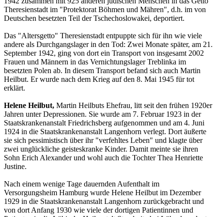
1942 zusammen mit 925 anderen jüdischen Menschen in das Getto
Theresienstadt im "Protektorat Böhmen und Mähren", d.h. im von
Deutschen besetzten Teil der Tschechoslowakei, deportiert.
Das "Altersgetto" Theresienstadt entpuppte sich für ihn wie viele
andere als Durchgangslager in den Tod: Zwei Monate später, am 21.
September 1942, ging von dort ein Transport von insgesamt 2002
Frauen und Männern in das Vernichtungslager Treblinka im
besetzten Polen ab. In diesem Transport befand sich auch Martin
Heilbut. Er wurde nach dem Krieg auf den 8. Mai 1945 für tot
erklärt.
Helene Heilbut,
Martin Heilbuts Ehefrau, litt seit den frühen 1920er
Jahren unter Depressionen. Sie wurde am 7. Februar 1923 in der
Staatskrankenanstalt Friedrichsberg aufgenommen und am 4. Juni
1924 in die Staatskrankenanstalt Langenhorn verlegt. Dort äußerte
sie sich pessimistisch über ihr "verfehltes Leben" und klagte über
zwei unglückliche geisteskranke Kinder. Damit meinte sie ihren
Sohn Erich Alexander und wohl auch die Tochter Thea Henriette
Justine.
Nach einem wenige Tage dauernden Aufenthalt im
Versorgungsheim Hamburg wurde Helene Heilbut im Dezember
1929 in die Staatskrankenanstalt Langenhorn zurückgebracht und
von dort Anfang 1930 wie viele der dortigen Patientinnen und