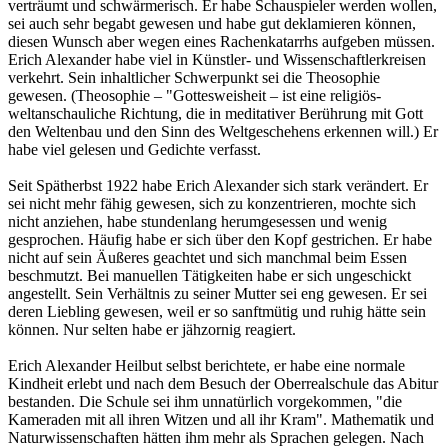
verträumt und schwärmerisch. Er habe Schauspieler werden wollen,
sei auch sehr begabt gewesen und habe gut deklamieren können,
diesen Wunsch aber wegen eines Rachenkatarrhs aufgeben müssen.
Erich Alexander habe viel in Künstler- und Wissenschaftlerkreisen
verkehrt. Sein inhaltlicher Schwerpunkt sei die Theosophie
gewesen. (Theosophie – "Gottesweisheit – ist eine religiös-
weltanschauliche Richtung, die in meditativer Berührung mit Gott
den Weltenbau und den Sinn des Weltgeschehens erkennen will.) Er
habe viel gelesen und Gedichte verfasst.
Seit Spätherbst 1922 habe Erich Alexander sich stark verändert. Er
sei nicht mehr fähig gewesen, sich zu konzentrieren, mochte sich
nicht anziehen, habe stundenlang herumgesessen und wenig
gesprochen. Häufig habe er sich über den Kopf gestrichen. Er habe
nicht auf sein Äußeres geachtet und sich manchmal beim Essen
beschmutzt. Bei manuellen Tätigkeiten habe er sich ungeschickt
angestellt. Sein Verhältnis zu seiner Mutter sei eng gewesen. Er sei
deren Liebling gewesen, weil er so sanftmütig und ruhig hätte sein
können. Nur selten habe er jähzornig reagiert.
Erich Alexander Heilbut selbst berichtete, er habe eine normale
Kindheit erlebt und nach dem Besuch der Oberrealschule das Abitur
bestanden. Die Schule sei ihm unnatürlich vorgekommen, "die
Kameraden mit all ihren Witzen und all ihr Kram". Mathematik und
Naturwissenschaften hätten ihm mehr als Sprachen gelegen. Nach