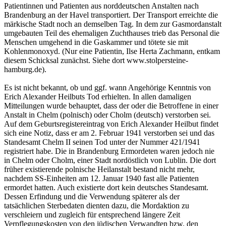
Patientinnen und Patienten aus norddeutschen Anstalten nach
Brandenburg an der Havel transportiert. Der Transport erreichte die
märkische Stadt noch an demselben Tag. In dem zur Gasmordanstalt
umgebauten Teil des ehemaligen Zuchthauses trieb das Personal die
Menschen umgehend in die Gaskammer und tötete sie mit
Kohlenmonoxyd. (Nur eine Patientin, Ilse Herta Zachmann, entkam
diesem Schicksal zunächst. Siehe dort www.stolpersteine-
hamburg.de).
Es ist nicht bekannt, ob und ggf. wann Angehörige Kenntnis von
Erich Alexander Heilbuts Tod erhielten. In allen damaligen
Mitteilungen wurde behauptet, dass der oder die Betroffene in einer
Anstalt in Chelm (polnisch) oder Cholm (deutsch) verstorben sei.
Auf dem Geburtsregistereintrag von Erich Alexander Heilbut findet
sich eine Notiz, dass er am 2. Februar 1941 verstorben sei und das
Standesamt Chelm II seinen Tod unter der Nummer 421/1941
registriert habe. Die in Brandenburg Ermordeten waren jedoch nie
in Chelm oder Cholm, einer Stadt nordöstlich von Lublin. Die dort
früher existierende polnische Heilanstalt bestand nicht mehr,
nachdem SS-Einheiten am 12. Januar 1940 fast alle Patienten
ermordet hatten. Auch existierte dort kein deutsches Standesamt.
Dessen Erfindung und die Verwendung späterer als der
tatsächlichen Sterbedaten dienten dazu, die Mordaktion zu
verschleiern und zugleich für entsprechend längere Zeit
Verpflegungskosten von den jüdischen Verwandten bzw. den