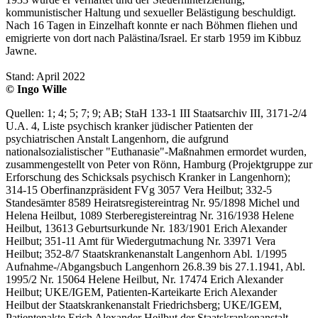
kommunistischer Haltung und sexueller Belästigung beschuldigt.
Nach 16 Tagen in Einzelhaft konnte er nach Böhmen fliehen und
emigrierte von dort nach Palästina/Israel. Er starb 1959 im Kibbuz
Jawne.
Stand: April 2022
© Ingo Wille
Quellen: 1; 4; 5; 7; 9; AB; StaH 133-1 III Staatsarchiv III, 3171-2/4
U.A. 4, Liste psychisch kranker jüdischer Patienten der
psychiatrischen Anstalt Langenhorn, die aufgrund
nationalsozialistischer "Euthanasie"-Maßnahmen ermordet wurden,
zusammengestellt von Peter von Rönn, Hamburg (Projektgruppe zur
Erforschung des Schicksals psychisch Kranker in Langenhorn);
314-15 Oberfinanzpräsident FVg 3057 Vera Heilbut; 332-5
Standesämter 8589 Heiratsregistereintrag Nr. 95/1898 Michel und
Helena Heilbut, 1089 Sterberegistereintrag Nr. 316/1938 Helene
Heilbut, 13613 Geburtsurkunde Nr. 183/1901 Erich Alexander
Heilbut; 351-11 Amt für Wiedergutmachung Nr. 33971 Vera
Heilbut; 352-8/7 Staatskrankenanstalt Langenhorn Abl. 1/1995
Aufnahme-/Abgangsbuch Langenhorn 26.8.39 bis 27.1.1941, Abl.
1995/2 Nr. 15064 Helene Heilbut, Nr. 17474 Erich Alexander
Heilbut; UKE/IGEM, Patienten-Karteikarte Erich Alexander
Heilbut der Staatskrankenanstalt Friedrichsberg; UKE/IGEM,
Patientenakte Erich Alexander Heilbut der Staatskrankenanstalt