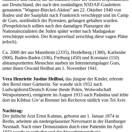
aus Deutschland, der nach den zuständigen NSDAP-Gauleitern
genannten "Wagner-Bürckel-Aktion" am 22. Oktober 1940 von
Baden und der Saarpfalz nach Frankreich verschleppt und im Camp
de Gurs, nordöstlich der Pyrenäen, gefangen gehalten wurden.
(Perspektivisch sollten nach den damaligen Planungen der
Nationalsozialisten die Juden später weiter nach Madagaskar
verschleppt werden. Der Kriegsverlauf zerschlug diese vagen Pläne
jedoch).
Ca. 2000 der aus Mannheim (2335), Heidelberg (1380), Karlsruhe
(900), Baden-Baden (106), Freiburg (450) und Konstanz (110)
abtransportierten Menschen starben im Internierungslager Gurs,
unter ihnen Oswald Heilbut am 1. November 1941.
Vera Henriette Justine Heilbut,
das jüngste der Kinder, erlernte
den Beruf einer Gärtnerin. Sie wandte sich 1932 nach
Ludwigshorst/Deutsch Krone (heute Polen, Woiwodschaft
Westpommern), emigrierte im August 1933 nach Palästina und lebte
dort im Kibbuz Giv’at Brenner bei Rechovot südlich von Tel Aviv.
Nachtrag:
Der jüdische Arzt Ernst Kalmus, geboren am 1. Januar 1874 in
Berlin, arbeitete als niedergelassener Nervenarzt in der Hamburger
Neustadt. Nach einer Denunziation durch eine Patientin Im April
1933 wurde er verhaftet und der Steuerhinterziehung,