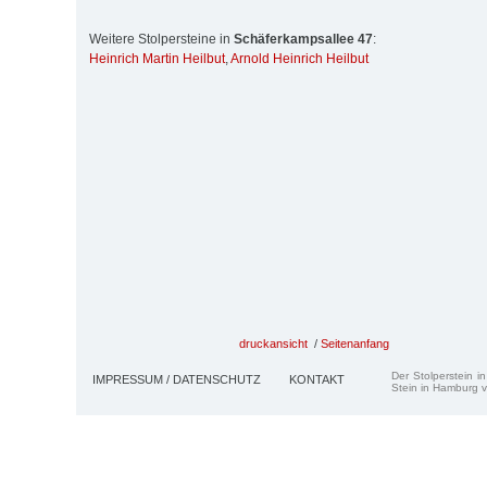
Weitere Stolpersteine in
Schäferkampsallee 47
:
Heinrich Martin Heilbut
,
Arnold Heinrich Heilbut
druckansicht
/
Seitenanfang
Der Stolperstein i
IMPRESSUM / DATENSCHUTZ
KONTAKT
Stein in Hamburg v