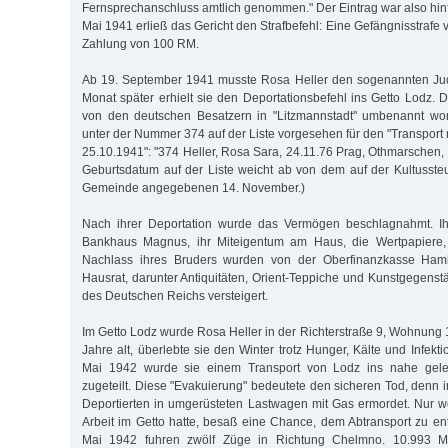
Fernsprechanschluss amtlich genommen." Der Eintrag war also hinf
Mai 1941 erließ das Gericht den Strafbefehl: Eine Gefängnisstrafe 
Zahlung von 100 RM.
Ab 19. September 1941 musste Rosa Heller den sogenannten Jud
Monat später erhielt sie den Deportationsbefehl ins Getto Lodz. 
von den deutschen Besatzern in "Litzmannstadt" umbenannt wo
unter der Nummer 374 auf der Liste vorgesehen für den "Transport
25.10.1941": "374 Heller, Rosa Sara, 24.11.76 Prag, Othmarschen, 
Geburtsdatum auf der Liste weicht ab von dem auf der Kultusste
Gemeinde angegebenen 14. November.)
Nach ihrer Deportation wurde das Vermögen beschlagnahmt. I
Bankhaus Magnus, ihr Miteigentum am Haus, die Wertpapiere,
Nachlass ihres Bruders wurden von der Oberfinanzkasse Ham
Hausrat, darunter Antiquitäten, Orient-Teppiche und Kunstgegens
des Deutschen Reichs versteigert.
Im Getto Lodz wurde Rosa Heller in der Richterstraße 9, Wohnung 11
Jahre alt, überlebte sie den Winter trotz Hunger, Kälte und Infekt
Mai 1942 wurde sie einem Transport von Lodz ins nahe gel
zugeteilt. Diese "Evakuierung" bedeutete den sicheren Tod, denn
Deportierten in umgerüsteten Lastwagen mit Gas ermordet. Nur w
Arbeit im Getto hatte, besaß eine Chance, dem Abtransport zu en
Mai 1942 fuhren zwölf Züge in Richtung Chelmno. 10.993 M