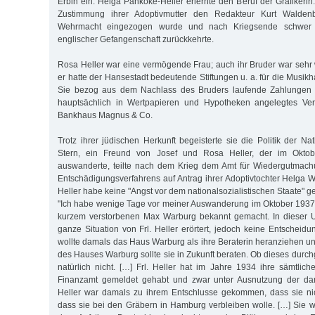
Erbin ein. Helga Pankoke-Heller erlernte den Beruf der Grafikerin.
Zustimmung ihrer Adoptivmutter den Redakteur Kurt Walden
Wehrmacht eingezogen wurde und nach Kriegsende schwer k
englischer Gefangenschaft zurückkehrte.
Rosa Heller war eine vermögende Frau; auch ihr Bruder war seh
er hatte der Hansestadt bedeutende Stiftungen u. a. für die Musi
Sie bezog aus dem Nachlass des Bruders laufende Zahlungen u
hauptsächlich in Wertpapieren und Hypotheken angelegtes Ve
Bankhaus Magnus & Co.
Trotz ihrer jüdischen Herkunft begeisterte sie die Politik der Nati
Stern, ein Freund von Josef und Rosa Heller, der im Okto
auswanderte, teilte nach dem Krieg dem Amt für Wiedergutmac
Entschädigungsverfahrens auf Antrag ihrer Adoptivtochter Helga 
Heller habe keine "Angst vor dem nationalsozialistischen Staate" g
"Ich habe wenige Tage vor meiner Auswanderung im Oktober 1937 F
kurzem verstorbenen Max Warburg bekannt gemacht. In dieser 
ganze Situation von Frl. Heller erörtert, jedoch keine Entscheidung
wollte damals das Haus Warburg als ihre Beraterin heranziehen und
des Hauses Warburg sollte sie in Zukunft beraten. Ob dieses durch
natürlich nicht. […] Frl. Heller hat im Jahre 1934 ihre sämtli
Finanzamt gemeldet gehabt und zwar unter Ausnutzung der dam
Heller war damals zu ihrem Entschlusse gekommen, dass sie ni
dass sie bei den Gräbern in Hamburg verbleiben wolle. […] Sie wa