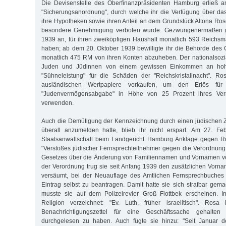
Die Devisenstelle des Oberfinanzpräsidenten Hamburg erließ a
"Sicherungsanordnung", durch welche ihr die Verfügung über da
ihre Hypotheken sowie ihren Anteil an dem Grundstück Altona R
besondere Genehmigung verboten wurde. Gezwungenermaßen g
1939 an, für ihren zweiköpfigen Haushalt monatlich 593 Reichs
haben; ab dem 20. Oktober 1939 bewilligte ihr die Behörde des 
monatlich 475 RM von ihren Konten abzuheben. Der nationalsozial
Juden und Jüdinnen von einem gewissen Einkommen an hoh
"Sühneleistung" für die Schäden der "Reichskristallnacht". Ro
ausländischen Wertpapiere verkaufen, um den Erlös für
"Judenvermögensabgabe" in Höhe von 25 Prozent ihres Ve
verwenden.
Auch die Demütigung der Kennzeichnung durch einen jüdischen
überall anzumelden hatte, blieb ihr nicht erspart. Am 27. F
Staatsanwaltschaft beim Landgericht Hamburg Anklage gegen R
"Verstoßes jüdischer Fernsprechteilnehmer gegen die Verordnun
Gesetzes über die Änderung von Familiennamen und Vornamen v
der Verordnung trug sie seit Anfang 1939 den zusätzlichen Vorn
versäumt, bei der Neuauflage des Amtlichen Fernsprechbuches
Eintrag selbst zu beantragen. Damit hatte sie sich strafbar gema
musste sie auf dem Polizeirevier Groß Flottbek erscheinen. I
Religion verzeichnet: "Ev. Luth, früher israelitisch". Ros
Benachrichtigungszettel für eine Geschäftssache gehalten 
durchgelesen zu haben. Auch fügte sie hinzu: "Seit Januar d