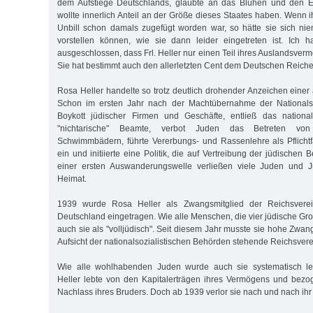
dem Aufstiege Deutschlands, glaubte an das Blühen und den E
wollte innerlich Anteil an der Größe dieses Staates haben. Wenn 
Unbill schon damals zugefügt worden war, so hätte sie sich ni
vorstellen können, wie sie dann leider eingetreten ist. Ich h
ausgeschlossen, dass Frl. Heller nur einen Teil ihres Auslandsve
Sie hat bestimmt auch den allerletzten Cent dem Deutschen Reiche
Rosa Heller handelte so trotz deutlich drohender Anzeichen einer a
Schon im ersten Jahr nach der Machtübernahme der Nationalso
Boykott jüdischer Firmen und Geschäfte, entließ das national
"nichtarische" Beamte, verbot Juden das Betreten vo
Schwimmbädern, führte Vererbungs- und Rassenlehre als Pflichtf
ein und initiierte eine Politik, die auf Vertreibung der jüdischen 
einer ersten Auswanderungswelle verließen viele Juden und J
Heimat.
1939 wurde Rosa Heller als Zwangsmitglied der Reichsvere
Deutschland eingetragen. Wie alle Menschen, die vier jüdische Große
auch sie als "volljüdisch". Seit diesem Jahr musste sie hohe Zwan
Aufsicht der nationalsozialistischen Behörden stehende Reichsver
Wie alle wohlhabenden Juden wurde auch sie systematisch le
Heller lebte von den Kapitalerträgen ihres Vermögens und bez
Nachlass ihres Bruders. Doch ab 1939 verlor sie nach und nach i