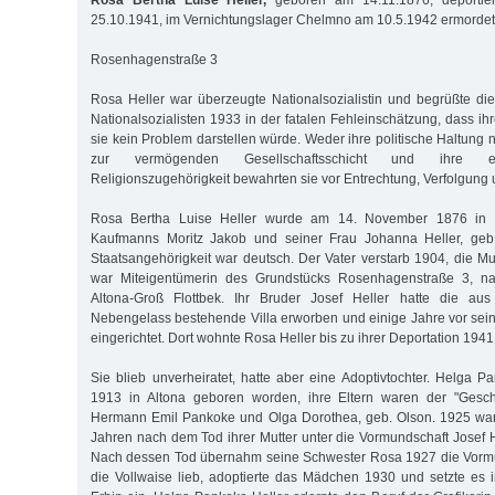
Rosa Bertha Luise Heller,
geboren am 14.11.1876, deportie
25.10.1941, im Vernichtungslager Chelmno am 10.5.1942 ermordet
Rosenhagenstraße 3
Rosa Heller war überzeugte Nationalsozialistin und begrüßte d
Nationalsozialisten 1933 in der fatalen Fehleinschätzung, dass ihr
sie kein Problem darstellen würde. Weder ihre politische Haltung 
zur vermögenden Gesellschaftsschicht und ihre evang
Religionszugehörigkeit bewahrten sie vor Entrechtung, Verfolgung 
Rosa Bertha Luise Heller wurde am 14. November 1876 in P
Kaufmanns Moritz Jakob und seiner Frau Johanna Heller, geb.
Staatsangehörigkeit war deutsch. Der Vater verstarb 1904, die Mu
war Miteigentümerin des Grundstücks Rosenhagenstraße 3, na
Altona-Groß Flottbek. Ihr Bruder Josef Heller hatte die a
Nebengelass bestehende Villa erworben und einige Jahre vor se
eingerichtet. Dort wohnte Rosa Heller bis zu ihrer Deportation 1941
Sie blieb unverheiratet, hatte aber eine Adoptivtochter. Helga P
1913 in Altona geboren worden, ihre Eltern waren der "Gesch
Hermann Emil Pankoke und Olga Dorothea, geb. Olson. 1925 war 
Jahren nach dem Tod ihrer Mutter unter die Vormundschaft Josef H
Nach dessen Tod übernahm seine Schwester Rosa 1927 die Vorm
die Vollwaise lieb, adoptierte das Mädchen 1930 und setzte es 