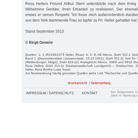
Rosa Hellers Freund Arthur Stern unterstützte nach dem Krie
Wilhelmine Greibke, ihren Erbanteil zu realisieren. Der ehema
erwies er seinen Respekt: "Ich freue mich außerordentlich darübe
aus dem Volk stammende Frau so tapfer zu Frl. Heller gehalten hat.
Stand September 2015
© Birgit Gewehr
Quellen: 1; 2 (R1939/2375 Heller, Rosa); 4; 5; 8; AB Altona, StaH 522-1 J
Band 1 (Deportationsliste Litzmannstadt, 25.10.1941); StaH 351-11 Amt fü
(Waldenburger, Helga); StaH 424-111 Amtsgericht Altona, 6969 und 6919 (Au
Rosa Heller); StaH 213-11 Staatsanwaltschaft Landgericht – Strafsachen, 
Heller, Rosa Bertha Luise Sara).
Zur Nummerierung häufig genutzter Quellen siehe Link "Recherche und Quelle
druckansicht
/
Seitenanfang
Der Stolperstein i
IMPRESSUM / DATENSCHUTZ
KONTAKT
Stein in Hamburg v