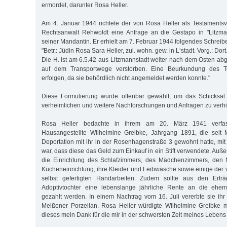
ermordet, darunter Rosa Heller.
Am 4. Januar 1944 richtete der von Rosa Heller als Testamentsvo
Rechtsanwalt Rehwoldt eine Anfrage an die Gestapo in "Litzma
seiner Mandantin. Er erhielt am 7. Februar 1944 folgendes Schreib
"Betr.: Jüdin Rosa Sara Heller, zul. wohn. gew. in L‘stadt. Vorg.: Dort.
Die H. ist am 6.5.42 aus Litzmannstadt weiter nach dem Osten 
auf dem Transportwege verstorben. Eine Beurkundung des To
erfolgen, da sie behördlich nicht angemeldet werden konnte."
Diese Formulierung wurde offenbar gewählt, um das Schicksal
verheimlichen und weitere Nachforschungen und Anfragen zu verh
Rosa Heller bedachte in ihrem am 20. März 1941 verfas
Hausangestellte Wilhelmine Greibke, Jahrgang 1891, die seit 
Deportation mit ihr in der Rosenhagenstraße 3 gewohnt hatte, mi
war, dass diese das Geld zum Einkauf in ein Stift verwendete. Auß
die Einrichtung des Schlafzimmers, des Mädchenzimmers, den 
Kücheneinrichtung, ihre Kleider und Leibwäsche sowie einige der
selbst gefertigten Handarbeiten. Zudem sollte aus den Erträ
Adoptivtochter eine lebenslange jährliche Rente an die ehem
gezahlt werden. In einem Nachtrag vom 16. Juli vererbte sie ih
Meißener Porzellan. Rosa Heller würdigte Wilhelmine Greibke m
dieses mein Dank für die mir in der schwersten Zeit meines Lebens