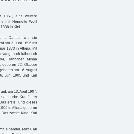
ten seit 1861 bzw. 1856
n 1867, eine weitere
e mit Henriette Wolff
1838 in Kiel.
tona. Danach war sie
rat am 2. Juni 1896 mit
ar 1873 in Altona. Mit
s evangelisch-lutherisch
894, Hannchen Minna
 geboren 22. Oktober
 geboren am 16. August
6. Juni 1905 und Karl
auf, am 13. April 1907,
estantische Kranführer
Das erste Kind dieses
1905 in Altona geboren
 Das zweite Kind, Karl
mit einander. Max Carl