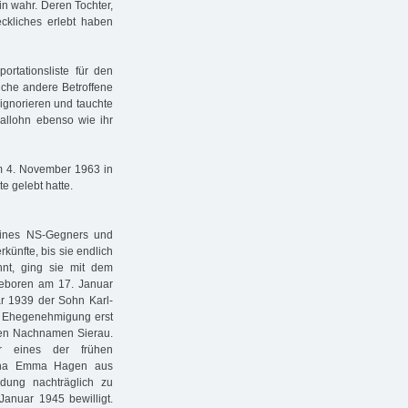
n wahr. Deren Tochter,
eckliches erlebt haben
tationsliste für den
iche andere Betroffene
 ignorieren und tauchte
Kallohn ebenso wie ihr
m 4. November 1963 in
e gelebt hatte.
eines NS-Gegners und
künfte, bis sie endlich
nt, ging sie mit dem
geboren am 17. Januar
ar 1939 der Sohn Karl-
n Ehegenehmigung erst
den Nachnamen Sierau.
r eines der frühen
rtha Emma Hagen aus
ndung nachträglich zu
Januar 1945 bewilligt.