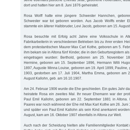
seine ebenfalls jüdische Ehefrau Jette, geborene Höllenstein, leb
dort und hatten hier am 8. Juni 1876 geheiratet.
Rosa Wolff hatte eine jüngere Schwester Hannchen, gebore
Schwester war tot geboren worden. Aus Jacob Wolffs erster Eh
stammte ein älterer Halbbruder, Levi Jacob, geboren am 15. August 
Rosa besuchte mit Erfolg acht Jahre eine Volksschule in Al
Fabrikarbeiterin in verschiedenen Betrieben bis zu ihrer ersten Hei
dem protestantischen Maurer Max Carl Kothe, geboren am 5. Febru
ihm bekam sie in Altona fünf Kinder, die in den Geburtsregistern al
eingetragen wurden: Berthold, geboren am 25. November 1
Hermine, geboren am 15. September 1896, Hermann Willi Hugo,
1897, Auguste Minna Louise, geboren am 19. April 1899, Pauline,
1903, gestorben am 17. Juli 1904, Martha Emma, geboren am 2
August Kallohn, geb. am 16.10.1907.
Am 24. Februar 1906 wurde die Ehe geschieden. Ein gutes Jahr dar
heiratete Rosa ein zweites Mal. Ihr neuer Ehemann war der prot
Paul Emil Kallohn, geboren am 22. September 1881 in Altona. 
Paares war noch während der Ehe mit Max Karl Kothe am 26. Juni 
und später von Paul Emil Kallohn als sein Kind anerkannt worden.
August, kam am 16. Oktober 1907 ebenfalls in Altona zur Welt.
Auch nach der Scheidung hielten alle Familienmitglieder Kontakt 