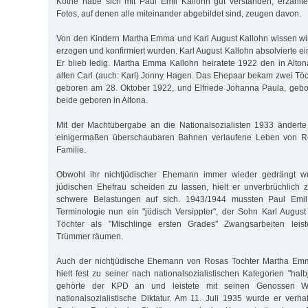
Kothe habe sich mit Paul Emil Kallohn gut verstanden, erzählt
Fotos, auf denen alle miteinander abgebildet sind, zeugen davon.
Von den Kindern Martha Emma und Karl August Kallohn wissen wir
erzogen und konfirmiert wurden. Karl August Kallohn absolvierte ei
Er blieb ledig. Martha Emma Kallohn heiratete 1922 den in Alt
alten Carl (auch: Karl) Jonny Hagen. Das Ehepaar bekam zwei Töc
geboren am 28. Oktober 1922, und Elfriede Johanna Paula, gebo
beide geboren in Altona.
Mit der Machtübergabe an die Nationalsozialisten 1933 änderte
einigermaßen überschaubaren Bahnen verlaufene Leben von Ro
Familie.
Obwohl ihr nichtjüdischer Ehemann immer wieder gedrängt wu
jüdischen Ehefrau scheiden zu lassen, hielt er unverbrüchlich
schwere Belastungen auf sich. 1943/1944 mussten Paul Emil
Terminologie nun ein "jüdisch Versippter", der Sohn Karl Augu
Töchter als "Mischlinge ersten Grades" Zwangsarbeiten leist
Trümmer räumen.
Auch der nichtjüdische Ehemann von Rosas Tochter Martha Emm
hielt fest zu seiner nach nationalsozialistischen Kategorien "hal
gehörte der KPD an und leistete mit seinen Genossen W
nationalsozialistische Diktatur. Am 11. Juli 1935 wurde er verha