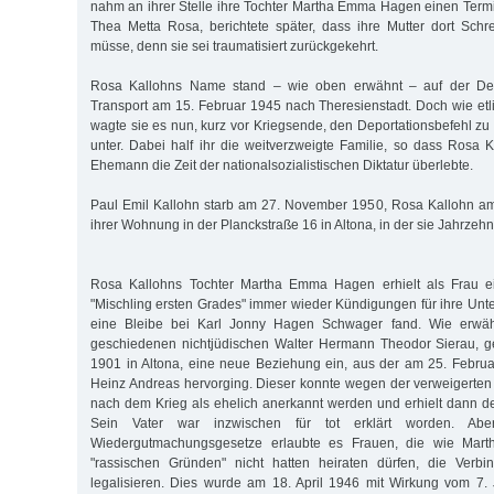
nahm an ihrer Stelle ihre Tochter Martha Emma Hagen einen Termi
Thea Metta Rosa, berichtete später, dass ihre Mutter dort Schr
müsse, denn sie sei traumatisiert zurückgekehrt.
Rosa Kallohns Name stand – wie oben erwähnt – auf der Depor
Transport am 15. Februar 1945 nach Theresienstadt. Doch wie etl
wagte sie es nun, kurz vor Kriegsende, den Deportationsbefehl zu
unter. Dabei half ihr die weitverzweigte Familie, so dass Rosa 
Ehemann die Zeit der nationalsozialistischen Diktatur überlebte.
Paul Emil Kallohn starb am 27. November 1950, Rosa Kallohn a
ihrer Wohnung in der Planckstraße 16 in Altona, in der sie Jahrzehnt
Rosa Kallohns Tochter Martha Emma Hagen erhielt als Frau 
"Mischling ersten Grades" immer wieder Kündigungen für ihre Unter
eine Bleibe bei Karl Jonny Hagen Schwager fand. Wie erwäh
geschiedenen nichtjüdischen Walter Hermann Theodor Sierau, 
1901 in Altona, eine neue Beziehung ein, aus der am 25. Febru
Heinz Andreas hervorging. Dieser konnte wegen der verweigerte
nach dem Krieg als ehelich anerkannt werden und erhielt dann 
Sein Vater war inzwischen für tot erklärt worden. Abe
Wiedergutmachungsgesetze erlaubte es Frauen, die wie Ma
"rassischen Gründen" nicht hatten heiraten dürfen, die Verbi
legalisieren. Dies wurde am 18. April 1946 mit Wirkung vom 7. 