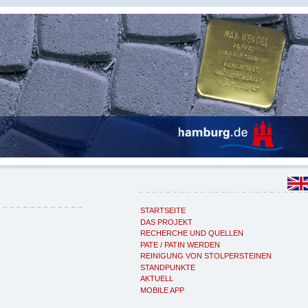
STARTSEITE
DAS PROJEKT
RECHERCHE UND QUELLEN
PATE / PATIN WERDEN
REINIGUNG VON STOLPERSTEINEN
STANDPUNKTE
AKTUELL
MOBILE APP