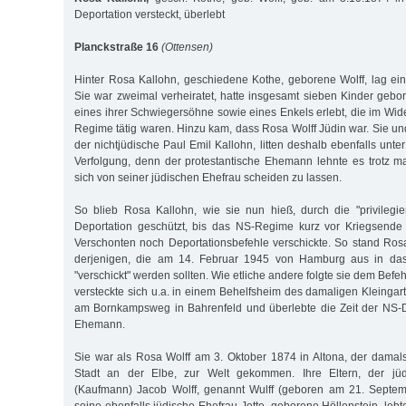
Deportation versteckt, überlebt
Planckstraße 16
(Ottensen)
Hinter Rosa Kallohn, geschiedene Kothe, geborene Wolff, lag ei
Sie war zweimal verheiratet, hatte insgesamt sieben Kinder gebo
eines ihrer Schwiegersöhne sowie eines Enkels erlebt, die im Wi
Regime tätig waren. Hinzu kam, dass Rosa Wolff Jüdin war. Sie un
der nichtjüdische Paul Emil Kallohn, litten deshalb ebenfalls unter
Verfolgung, denn der protestantische Ehemann lehnte es trotz 
sich von seiner jüdischen Ehefrau scheiden zu lassen.
So blieb Rosa Kallohn, wie sie nun hieß, durch die "privilegi
Deportation geschützt, bis das NS-Regime kurz vor Kriegsende 
Verschonten noch Deportationsbefehle verschickte. So stand Rosa
derjenigen, die am 14. Februar 1945 von Hamburg aus in das 
"verschickt" werden sollten. Wie etliche andere folgte sie dem Befe
versteckte sich u.a. in einem Behelfsheim des damaligen Kleinga
am Bornkampsweg in Bahrenfeld und überlebte die Zeit der NS-D
Ehemann.
Sie war als Rosa Wolff am 3. Oktober 1874 in Altona, der damal
Stadt an der Elbe, zur Welt gekommen. Ihre Eltern, der jü
(Kaufmann) Jacob Wolff, genannt Wulff (geboren am 21. Septem