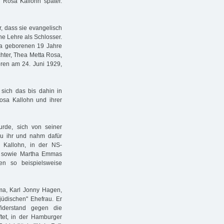
e Rosa Kallohn später.
, dass sie evangelisch
ne Lehre als Schlosser.
ona geborenen 19 Jahre
hter, Thea Metta Rosa,
ren am 24. Juni 1929,
 sich das bis dahin in
sa Kallohn und ihrer
rde, sich von seiner
 zu ihr und nahm dafür
 Kallohn, in der NS-
st sowie Martha Emmas
en so beispielsweise
a, Karl Jonny Hagen,
bjüdischen" Ehefrau. Er
iderstand gegen die
ftet, in der Hamburger