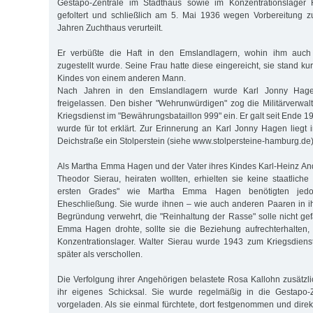
Gestapo-Zentrale im Stadthaus sowie im Konzentrationslager F
gefoltert und schließlich am 5. Mai 1936 wegen Vorbereitung z
Jahren Zuchthaus verurteilt.
Er verbüßte die Haft in den Emslandlagern, wohin ihm auch 
zugestellt wurde. Seine Frau hatte diese eingereicht, sie stand ku
Kindes von einem anderen Mann.
Nach Jahren in den Emslandlagern wurde Karl Jonny Hag
freigelassen. Den bisher "Wehrunwürdigen" zog die Militärverw
Kriegsdienst im "Bewährungsbataillon 999" ein. Er galt seit Ende 1
wurde für tot erklärt. Zur Erinnerung an Karl Jonny Hagen liegt 
Deichstraße ein Stolperstein (siehe www.stolpersteine-hamburg.de)
Als Martha Emma Hagen und der Vater ihres Kindes Karl-Heinz A
Theodor Sierau, heiraten wollten, erhielten sie keine staatliche
ersten Grades" wie Martha Emma Hagen benötigten jedo
Eheschließung. Sie wurde ihnen – wie auch anderen Paaren in ihr
Begründung verwehrt, die "Reinhaltung der Rasse" solle nicht ge
Emma Hagen drohte, sollte sie die Beziehung aufrechterhalten,
Konzentrationslager. Walter Sierau wurde 1943 zum Kriegsdiens
später als verschollen.
Die Verfolgung ihrer Angehörigen belastete Rosa Kallohn zusätz
ihr eigenes Schicksal. Sie wurde regelmäßig in die Gestapo-
vorgeladen. Als sie einmal fürchtete, dort festgenommen und direk