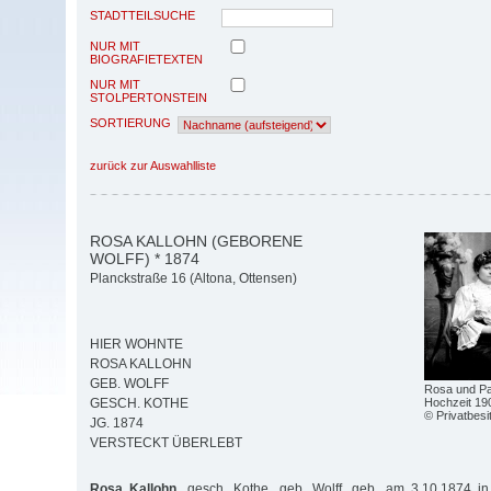
STADTTEILSUCHE
NUR MIT
BIOGRAFIETEXTEN
NUR MIT
STOLPERTONSTEIN
SORTIERUNG
zurück zur Auswahlliste
ROSA KALLOHN (GEBORENE
WOLFF) * 1874
Planckstraße 16 (Altona, Ottensen)
HIER WOHNTE
ROSA KALLOHN
GEB. WOLFF
Rosa und Pau
Hochzeit 190
GESCH. KOTHE
© Privatbesi
JG. 1874
VERSTECKT ÜBERLEBT
Rosa Kallohn,
gesch. Kothe, geb. Wolff, geb. am 3.10.1874 in