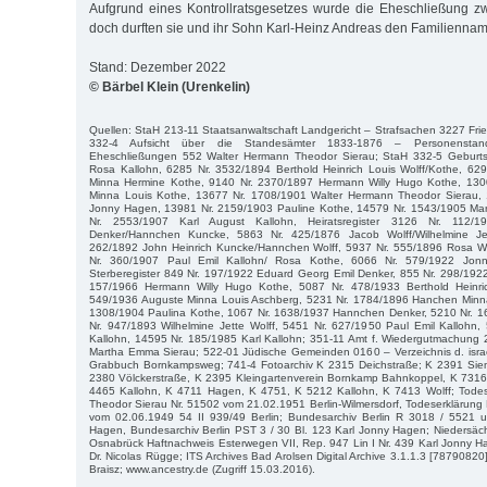
Aufgrund eines Kontrollratsgesetzes wurde die Eheschließung zwar
doch durften sie und ihr Sohn Karl-Heinz Andreas den Familiennam
Stand: Dezember 2022
© Bärbel Klein (Urenkelin)
Quellen: StaH 213-11 Staatsanwaltschaft Landgericht – Strafsachen 3227 Frie
332-4 Aufsicht über die Standesämter 1833-1876 – Personenstan
Eheschließungen 552 Walter Hermann Theodor Sierau; StaH 332-5 Geburtsr
Rosa Kallohn, 6285 Nr. 3532/1894 Berthold Heinrich Louis Wolff/Kothe, 6
Minna Hermine Kothe, 9140 Nr. 2370/1897 Hermann Willy Hugo Kothe, 130
Minna Louis Kothe, 13677 Nr. 1708/1901 Walter Hermann Theodor Sierau, 
Jonny Hagen, 13981 Nr. 2159/1903 Pauline Kothe, 14579 Nr. 1543/1905 Ma
Nr. 2553/1907 Karl August Kallohn, Heiratsregister 3126 Nr. 112/
Denker/Hannchen Kuncke, 5863 Nr. 425/1876 Jacob Wolff/Wilhelmine Jet
262/1892 John Heinrich Kuncke/Hannchen Wolff, 5937 Nr. 555/1896 Rosa Wo
Nr. 360/1907 Paul Emil Kallohn/ Rosa Kothe, 6066 Nr. 579/1922 Jonn
Sterberegister 849 Nr. 197/1922 Eduard Georg Emil Denker, 855 Nr. 298/192
157/1966 Hermann Willy Hugo Kothe, 5087 Nr. 478/1933 Berthold Heinri
549/1936 Auguste Minna Louis Aschberg, 5231 Nr. 1784/1896 Hanchen Minn
1308/1904 Paulina Kothe, 1067 Nr. 1638/1937 Hannchen Denker, 5210 Nr. 1
Nr. 947/1893 Wilhelmine Jette Wolff, 5451 Nr. 627/1950 Paul Emil Kallohn
Kallohn, 14595 Nr. 185/1985 Karl Kallohn; 351-11 Amt f. Wiedergutmachung
Martha Emma Sierau; 522-01 Jüdische Gemeinden 0160 – Verzeichnis d. israe
Grabbuch Bornkampsweg; 741-4 Fotoarchiv K 2315 Deichstraße; K 2391 Sie
2380 Völckerstraße, K 2395 Kleingartenverein Bornkamp Bahnkoppel, K 7316
4465 Kallohn, K 4711 Hagen, K 4751, K 5212 Kallohn, K 7413 Wolff; Tode
Theodor Sierau Nr. 51502 vom 21.02.1951 Berlin-Wilmersdorf, Todeserklärung
vom 02.06.1949 54 II 939/49 Berlin; Bundesarchiv Berlin R 3018 / 5521 
Hagen, Bundesarchiv Berlin PST 3 / 30 Bl. 123 Karl Jonny Hagen; Niedersäc
Osnabrück Haftnachweis Esterwegen VII, Rep. 947 Lin I Nr. 439 Karl Jonny 
Dr. Nicolas Rügge; ITS Archives Bad Arolsen Digital Archive 3.1.1.3 [7879082
Braisz; www.ancestry.de (Zugriff 15.03.2016).