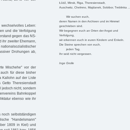
Łódź, Minsk, Riga, Theresienstadt,
Auschwitz, Chelmno, Majdanek, Sobibor, Treblinka ..
Wir suchen euch,
deren Namen in den Archiven und im Himmel
n wechselvolles Leben:
geschrieben sind.
ren und die Verfolgung
Wir begegnen euch an Orten der Angst und
Verfolgung,
derstand gegen das NS-
wir erkennen euch in euren Kindern und Enkeln.
d ihr zweiter Ehemann,
Die Steine sprechen von euch,
 nationalsozialistischer
jeden Tag.
massiver Drohungen ab,
Ihr seid nicht vergessen.
Inge Grolle
erte Mischehe" vor der
auch für diese bisher
 Kallohn auf der Liste
Getto Theresienstadt
hl jedoch nicht, sondern
rtenvereins Bahnkoppel
iktatur ebenso wie ihr
s noch selbstständigen
dische "Handelsmann"
ber 1809 in Kiel) und