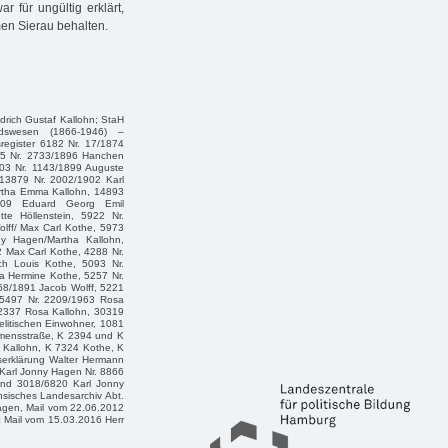
 für ungültig erklärt,
en Sierau behalten.
drich Gustaf Kallohn; StaH
dswesen (1866-1946) –
egister 6182 Nr. 17/1874
295 Nr. 2733/1896 Hanchen
03 Nr. 1143/1899 Auguste
13879 Nr. 2002/1902 Karl
rtha Emma Kallohn, 14893
1909 Eduard Georg Emil
te Höllenstein, 5922 Nr.
lff/ Max Carl Kothe, 5973
y Hagen/Martha Kallohn,
2 Max Carl Kothe, 4288 Nr.
ch Louis Kothe, 5093 Nr.
a Hermine Kothe, 5257 Nr.
68/1891 Jacob Wolff, 5221
, 5497 Nr. 2209/1963 Rosa
 2337 Rosa Kallohn, 30319
litischen Einwohner, 1081
mensstraße, K 2394 und K
 Kallohn, K 7324 Kothe, K
serklärung Walter Hermann
 Karl Jonny Hagen Nr. 8866
und 3018/6820 Karl Jonny
hsisches Landesarchiv Abt.
Hagen, Mail vom 22.06.2012
0] Mail vom 15.03.2016 Herr