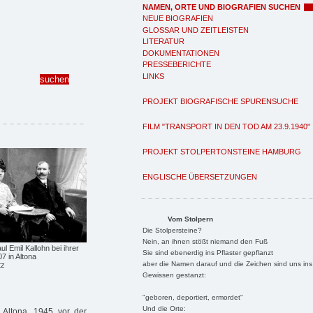
NAMEN, ORTE UND BIOGRAFIEN SUCHEN
NEUE BIOGRAFIEN
GLOSSAR UND ZEITLEISTEN
LITERATUR
DOKUMENTATIONEN
PRESSEBERICHTE
LINKS
PROJEKT BIOGRAFISCHE SPURENSUCHE
FILM "TRANSPORT IN DEN TOD AM 23.9.1940"
PROJEKT STOLPERTONSTEINE HAMBURG
ENGLISCHE ÜBERSETZUNGEN
Vom Stolpern
Die Stolpersteine?
Nein, an ihnen stößt niemand den Fuß
l Emil Kallohn bei ihrer
Sie sind ebenerdig ins Pflaster gepflanzt
7 in Altona
aber die Namen darauf und die Zeichen sind uns ins
tz
Gewissen gestanzt:
"geboren, deportiert, ermordet"
Und die Orte:
 Altona, 1945 vor der