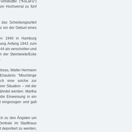
uhlsbüttel ("KoLaFu")
um Hochverrat zu fünf
das Scheidungsurteil
rz vor der Geburt eines
en 1940 in Hamburg
altung Anfang 1943 zum
944 als verschollen und
in der Steintwiete/Ecke
.
ndreas, Walter Hermann
 Erlaubnis: "Mischlinge
ch eine solche zur
er Situation – mit der
fährdet werden. Martha
 die Einweisung in ein
t eingezogen und galt
lich zu den Ängsten um
Zentrale im Stadthaus
t deportiert zu werden,