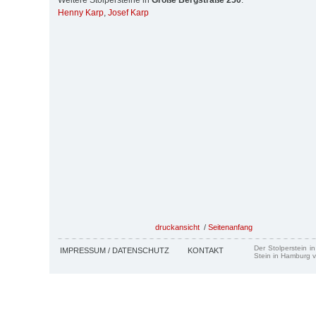
Weitere Stolpersteine in
Große Bergstraße 250
:
Henny Karp
,
Josef Karp
druckansicht
/
Seitenanfang
Der Stolperstein i
IMPRESSUM / DATENSCHUTZ
KONTAKT
Stein in Hamburg v