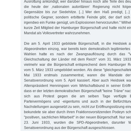
Ausrottung ankündigt, wer darüber hinaus noch alle Teile des deu
die heute der ‚nationalen autoritären‘ Regierung nicht folge
Gegensätze bis zur Siedehitze. [...] Wer den Haß predigt, [..
politische Gegner, sondern erbitterte Feinde gibt, der darf si
irgendwo ein Funke genügt, um Explosionen hervorzurufen." Wilhel
kurze Zeit Mitglied der Hamburger Bürgerschaft und hatte nicht e
Mandat als Volksvertreter wahrzunehmen.
Die am 5. April 1933 gebildete Bürgerschaft, in die Heidsiek 
Abgeordneten einzog, war bereits kein demokratisch legitimiertes
Wahlen hatte es nach der Zwangsauflösung durch das "Vo
Gleichschaltung der Länder mit dem Reich" vom 31. März 1933
vielmehr war die Bürgerschaft entsprechend dem Hamburger Re
vom 5. März 1933 umgebildet worden. Als diese "gleichgeschaltet
Mai 1933 erstmals zusammentrat, waren die Mandate der
Senatsverordnung vom 5. April kassiert. Aber auch Heidsiek wa
Alterspräsident Henningsen vom Wirtschaftsbund in seiner Eröf
dass er der letzten demokratischen Bürgerschaft "keine Träne" na
sich aus Protest gegen die am selben Tage verfügte B
Parteivermögens und -eigentums und auch in der Befürchtun
Nachstellungen ausgesetzt zu sein, nicht zur Eröffnungssitzung ein
bekundete sie aber durch ihren Fraktionsvorsitzenden Podeyn schri
"positiven, sachlichen Mitarbeit" in der neuen Bürgerschaft. Nur 
23. Juni 1933, wurden die SPD-Abgeordneten, darunter Wi
Senatsverordnung aus der Bürgerschaft ausgeschlossen.