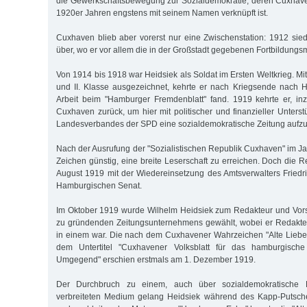
die Gewerkschaftsbewegung zur Sozialdemokratie, deren Cuxhave
1920er Jahren engstens mit seinem Namen verknüpft ist.
Cuxhaven blieb aber vorerst nur eine Zwischenstation: 1912 si
über, wo er vor allem die in der Großstadt gegebenen Fortbildungsm
Von 1914 bis 1918 war Heidsiek als Soldat im Ersten Weltkrieg. Mi
und II. Klasse ausgezeichnet, kehrte er nach Kriegsende nach 
Arbeit beim "Hamburger Fremdenblatt" fand. 1919 kehrte er, in
Cuxhaven zurück, um hier mit politischer und finanzieller Unter
Landesverbandes der SPD eine sozialdemokratische Zeitung aufz
Nach der Ausrufung der "Sozialistischen Republik Cuxhaven" im J
Zeichen günstig, eine breite Leserschaft zu erreichen. Doch die 
August 1919 mit der Wiedereinsetzung des Amtsverwalters Fried
Hamburgischen Senat.
Im Oktober 1919 wurde Wilhelm Heidsiek zum Redakteur und Vors
zu gründenden Zeitungsunternehmens gewählt, wobei er Redakteu
in einem war. Die nach dem Cuxhavener Wahrzeichen "Alte Liebe
dem Untertitel "Cuxhavener Volksblatt für das hamburgische
Umgegend" erschien erstmals am 1. Dezember 1919.
Der Durchbruch zu einem, auch über sozialdemokratische P
verbreiteten Medium gelang Heidsiek während des Kapp-Putsches