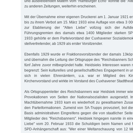
und ausbleibenden Matern vom "Hamburger Echo" konnte die "Alt
zu anderen Zeitungen, weiterhin erscheinen.
Mit der Übernahme einer eigenen Druckerei am 1. Januar 1921 erre
bis zu ihrem Verbot am 15. März 1933 eine Auflage von etwa 3 00
zur Etablierung der "Alten Liebe" vollzog sich der Aufst
Führungsgremien des damals etwa 1400 Mitglieder starken SPD
1933 gehörte er dem Parteivorstand der Cuxhavener Sozialdemok
stellvertretender, ab 1929 als erster Vorsitzender.
Ebenfalls 1929 wurde er Fraktionsvorsitzender der damals 13köp
und übernahm die Leitung der Ortsgruppe des "Reichsbanners Sch
fünf Jahre zuvor mitbegründet hatte. Heidsieks Interessen waren ni
begrenzt: Sein kulturelles und gesellschaftliches Engagement in 
sich in vielen Ehrenämtern, u.a. war er Mitglied des Kir
Kirchenvorstand und wirkte im Vorstand des Cuxhavener Stadttheat
Als Ortsgruppenleiter des Reichsbanners war Heidsiek immer wi
Provokationen von Seiten der Nationalsozialisten ausgesetzt. 
Machtübernahme 1933 kam es wiederholt zu gewaltsamen Zus
den Parteiformationen. Zumeist von SA-Trupps provoziert, bot die
Basis administrativen Eingreifens gegen die von staatlicher Seit
Mitglieder des "Reichsbanners". Heidsiek hingegen nannte in eine
Liebe" vom 20. Februar 1933 die Schuldigen beim Namen und füh
SPD-Anhängerschaft aus: "Wer einer Weltanschauung von 12 Mi