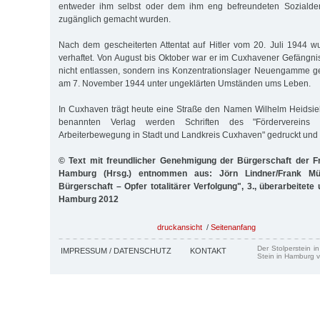
entweder ihm selbst oder dem ihm eng befreundeten Sozialde
zugänglich gemacht wurden.
Nach dem gescheiterten Attentat auf Hitler vom 20. Juli 1944 
verhaftet. Von August bis Oktober war er im Cuxhavener Gefängnis
nicht entlassen, sondern ins Konzentrationslager Neuengamme g
am 7. November 1944 unter ungeklärten Umständen ums Leben.
In Cuxhaven trägt heute eine Straße den Namen Wilhelm Heidsie
benannten Verlag werden Schriften des "Fördervereins 
Arbeiterbewegung in Stadt und Landkreis Cuxhaven" gedruckt und 
© Text mit freundlicher Genehmigung der Bürgerschaft der F
Hamburg (Hrsg.) entnommen aus: Jörn Lindner/Frank Müll
Bürgerschaft – Opfer totalitärer Verfolgung", 3., überarbeitete
Hamburg 2012
druckansicht
/
Seitenanfang
Der Stolperstein i
IMPRESSUM / DATENSCHUTZ
KONTAKT
Stein in Hamburg v