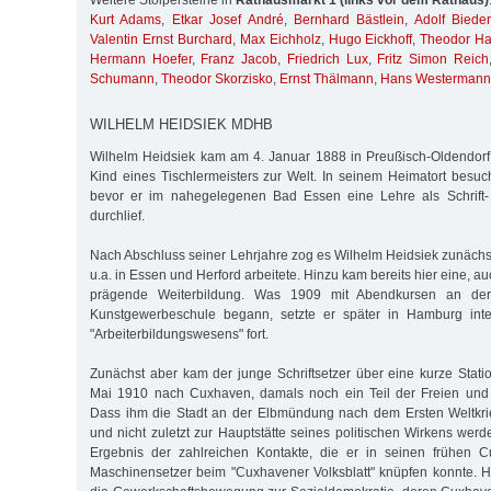
Weitere Stolpersteine in
Rathausmarkt 1 (links vor dem Rathaus)
Kurt Adams
,
Etkar Josef André
,
Bernhard Bästlein
,
Adolf Biede
Valentin Ernst Burchard
,
Max Eichholz
,
Hugo Eickhoff
,
Theodor H
Hermann Hoefer
,
Franz Jacob
,
Friedrich Lux
,
Fritz Simon Reich
Schumann
,
Theodor Skorzisko
,
Ernst Thälmann
,
Hans Westermann
WILHELM HEIDSIEK MDHB
Wilhelm Heidsiek kam am 4. Januar 1888 in Preußisch-Oldendorf,
Kind eines Tischlermeisters zur Welt. In seinem Heimatort besuch
bevor er im nahegelegenen Bad Essen eine Lehre als Schrift-
durchlief.
Nach Abschluss seiner Lehrjahre zog es Wilhelm Heidsiek zunächst
u.a. in Essen und Herford arbeitete. Hinzu kam bereits hier eine, a
prägende Weiterbildung. Was 1909 mit Abendkursen an de
Kunstgewerbeschule begann, setzte er später in Hamburg in
"Arbeiterbildungswesens" fort.
Zunächst aber kam der junge Schriftsetzer über eine kurze Stati
Mai 1910 nach Cuxhaven, damals noch ein Teil der Freien und
Dass ihm die Stadt an der Elbmündung nach dem Ersten Weltkri
und nicht zuletzt zur Hauptstätte seines politischen Wirkens werd
Ergebnis der zahlreichen Kontakte, die er in seinen frühen 
Maschinensetzer beim "Cuxhavener Volksblatt" knüpfen konnte. H