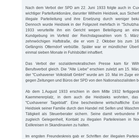
Nach dem Verbot der SPD am 22. Juni 1933 folgte auch in Cux
wichtiger Parteifunktionäre, darunter Wilhelm Heidsiek, aus Siche
illegale Parteileitung und ihre Ersetzung durch weniger bekan
Dennoch wurde Heidsiek in der Folgezeit mehrfach in "Schutzha
1933 verurteilte ihn ein Gericht wegen Beteiligung an ein
Kundgebung im Vorfeld der Reichstagswahlen vom 5. März
zehnwöchigen Haftstraße, die er vom 2. Oktober bis zum 1
Gefängnis Otterndorf verbüßte. Später war er mündlicher Überl
einmal sieben Monate in Fuhlsbüttel inhaftiert.
Das Verbot der sozialdemokratischen Presse kam für Wil
Berufsverbot gleich. Die "Alte Liebe" erschien zuletzt am 15. M
der "Cuxhavener Volksblatt GmbH" wurde am 10. Mai im Zuge ein
gegen Zeitungen und Büros der SPD von den Nationalsozialisten 
Ab dem 1.August 1933 erschien in dem Mitte 1932 fertiggest
Kaemmererplatz, in dem auch die Heidsieks wohnten, das na
"Cuxhavener Tageblatt". Eine bescheidene wirtschaftliche Ex
Heidsiek seiner Familie durch den Handel mit Seifen und Waschmi
Tätigkeit als Steuerberater sichern. Seine damit verbundene R
zugleich Gelegenheit, Kontakt zu illegalen Parteikreisen in N
Exilkreisen in Skandinavien zu halten.
Im engsten Freundeskreis gab er Schriften der illegalen Parteior