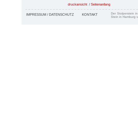
druckansicht
/
Seitenanfang
Der Stolperstein i
IMPRESSUM / DATENSCHUTZ
KONTAKT
Stein in Hamburg v