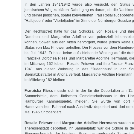
In den Jahren 1941/1942 wurde also versucht, den Status 
juristischem Weg zu klären. Dabei ging es darum, ob die Nachk
und seiner jüdischen, später konvertierten Frau Rosalie, geborenen 
"Halbjuden" oder "Vierteljuden" im Sinne der Nürnberger Gesetze 
Der Rechtsstreit hätte für das Schicksal von Rosalie und ihr
Dorothea und Margarethe Adolfine von potenziell lebensrett
können. Soweit aus den Akten hervorgeht, wurde jedoch keine 
Status von Max Pniower getroffen. Der Prozess vor dem Hamburg
bis Juli 1942. Er hatte keine aufschiebende Wirkung auf die dr
Franziska Dorothea Riess und Margarethe Adolfine Herrmann, die 
im Mittelweg 162 lebten. Rosalie Pniower und ihre Tochter Fra
1941 aus dieser Wohnung in das "Judenhaus" in der Son
Biernatzkistraße) in Altona verlegt. Margarethe Adolfine Herrmann
im Mittelweg 162 bleiben.
Franziska Riess
musste sich in der für die Deportation am 11.
Sammelstelle, dem Jüdischen Gemeinschaftshaus in der Har
Hamburger Kammerspiele), melden. Sie wurde von dort 
Hannoverschen Bahnhof nach Auschwitz deportiert und dort ermo
Mai 1945 für tot erklärt.
Rosalie Pniower
und
Margarethe Adolfine Herrmann
wurden a
Theresienstadt deportiert. Ihr Sammelplatz war die Schule in d
Eingangsbereich der heutigen Ganztagsgrundschule Sternschan