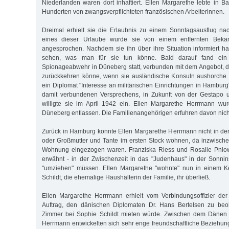
Niederlanden waren dort inhaftiert. Ellen Margarethe lebte in
Hunderten von zwangsverpflichteten französischen Arbeiterinnen.
Dreimal erhielt sie die Erlaubnis zu einem Sonntagsausflug 
eines dieser Urlaube wurde sie von einem entfernten Beka
angesprochen. Nachdem sie ihn über ihre Situation informiert hat
sehen, was man für sie tun könne. Bald darauf fand ein
Spionageabwehr in Düneberg statt, verbunden mit dem Angebot, 
zurückkehren könne, wenn sie ausländische Konsuln aushorche
ein Diplomat "Interesse an militärischen Einrichtungen in Hambur
damit verbundenen Versprechens, in Zukunft von der Gestapo un
willigte sie im April 1942 ein. Ellen Margarethe Herrmann wu
Düneberg entlassen. Die Familienangehörigen erfuhren davon nich
Zurück in Hamburg konnte Ellen Margarethe Herrmann nicht in de
oder Großmutter und Tante im ersten Stock wohnen, da inzwische
Wohnung eingezogen waren. Franziska Riess und Rosalie Pniow
erwähnt - in der Zwischenzeit in das "Judenhaus" in der Sonnin
"umziehen" müssen. Ellen Margarethe "wohnte" nun in einem K
Schildt, die ehemalige Haushälterin der Familie, ihr überließ.
Ellen Margarethe Herrmann erhielt vom Verbindungsoffizier d
Auftrag, den dänischen Diplomaten Dr. Hans Bertelsen zu beo
Zimmer bei Sophie Schildt mieten würde. Zwischen dem Dänen 
Herrmann entwickelten sich sehr enge freundschaftliche Beziehung