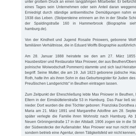
unter großem Druck an einen langjährigen Mitarbeiter. Er befürch
eines Tages sein Unternehmen oder sein Anteil daran wegge
Erniedrigt durch ständige antisemitische Demütigungen nahm e
1938 das Leben. (Stolpersteine erinnern an ihn in der Straße Sch
der Spaldingstraße 160 in Hammerbrook (Biographie siehe
hamburg.de).
Von der Kindheit und Jugend Rosalie Pniowers, geborene Wolff
familiären Verhältnisse, die in Eduard Wolffs Biographie ausführlic
Am 28. Januar 1888 heiratete sie den am 27. März 1855
Hausbesitzer und Restaurator Max Pniower, der aus Beuthen/Obers
polnische Woiwodschaft Pommern) stammte und sich laut Heiratsre
begriff. Seine Mutter, die am 19. Juli 1823 geborene jüdische Ha
Roth, hatte ihn als ihren Sohn in das Geburtsregister für Juden de
Preußischen Landgerichts" in Beuthen eintragen lassen.
Zum Zeitpunkt der Eheschließung lebte Max Pniower in Beuthen, R
Eltern in der Eimsbüttelerstraße 53 in Hamburg. Das Paar ließ si
nieder. Dort wurden die drei Töchter geboren: Franziska Dorothea
Maria am 21. März 1891 und Margarethe Adolfine am 28. Septe
später verlegte die Familie ihren Wohnsitz nach Hamburg. Ab 1
Neuen Gröningerstraße 17 in der Altstadt. 1906 zogen sie in die St
der Südwestecke der Außenalster. Max Pniower war nun nicht mehr 
sondern betrieb eine Agentur, deren Tätigkeitsfeld wir nicht kennen