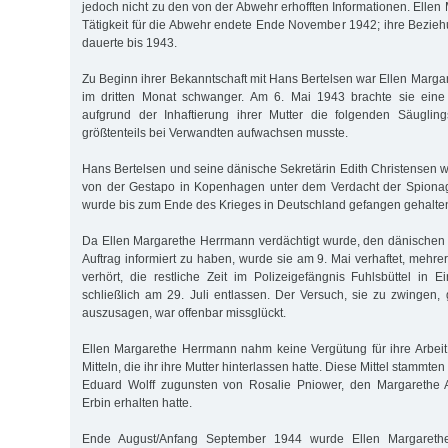
jedoch nicht zu den von der Abwehr erhofften Informationen. Elle
Tätigkeit für die Abwehr endete Ende November 1942; ihre Bezie
dauerte bis 1943.
Zu Beginn ihrer Bekanntschaft mit Hans Bertelsen war Ellen Marga
im dritten Monat schwanger. Am 6. Mai 1943 brachte sie eine 
aufgrund der Inhaftierung ihrer Mutter die folgenden Säugling
größtenteils bei Verwandten aufwachsen musste.
Hans Bertelsen und seine dänische Sekretärin Edith Christensen 
von der Gestapo in Kopenhagen unter dem Verdacht der Spionaget
wurde bis zum Ende des Krieges in Deutschland gefangen gehalte
Da Ellen Margarethe Herrmann verdächtigt wurde, den dänischen
Auftrag informiert zu haben, wurde sie am 9. Mai verhaftet, mehr
verhört, die restliche Zeit im Polizeigefängnis Fuhlsbüttel in E
schließlich am 29. Juli entlassen. Der Versuch, sie zu zwingen
auszusagen, war offenbar missglückt.
Ellen Margarethe Herrmann nahm keine Vergütung für ihre Arbeit
Mitteln, die ihr ihre Mutter hinterlassen hatte. Diese Mittel stamm
Eduard Wolff zugunsten von Rosalie Pniower, den Margarethe 
Erbin erhalten hatte.
Ende August/Anfang September 1944 wurde Ellen Margareth