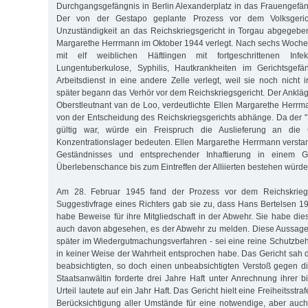
Durchgangsgefängnis in Berlin Alexanderplatz in das Frauengefän
Der von der Gestapo geplante Prozess vor dem Volksgeri
Unzuständigkeit an das Reichskriegsgericht in Torgau abgegebe
Margarethe Herrmann im Oktober 1944 verlegt. Nach sechs Wochen 
mit elf weiblichen Häftlingen mit fortgeschrittenen Infek
Lungentuberkulose, Syphilis, Hautkrankheiten im Gerichtsgef
Arbeitsdienst in eine andere Zelle verlegt, weil sie noch nicht in
später begann das Verhör vor dem Reichskriegsgericht. Der Ankläg
Oberstleutnant van de Loo, verdeutlichte Ellen Margarethe Herrma
von der Entscheidung des Reichskriegsgerichts abhänge. Da der "
gültig war, würde ein Freispruch die Auslieferung an die 
Konzentrationslager bedeuten. Ellen Margarethe Herrmann verstan
Geständnisses und entsprechender Inhaftierung in einem Ge
Überlebenschance bis zum Eintreffen der Alliierten bestehen würde
Am 28. Februar 1945 fand der Prozess vor dem Reichskriegsge
Suggestivfrage eines Richters gab sie zu, dass Hans Bertelsen 19
habe Beweise für ihre Mitgliedschaft in der Abwehr. Sie habe di
auch davon abgesehen, es der Abwehr zu melden. Diese Aussage 
später im Wiedergutmachungsverfahren - sei eine reine Schutzb
in keiner Weise der Wahrheit entsprochen habe. Das Gericht sah d
beabsichtigten, so doch einen unbeabsichtigten Verstoß gegen di
Staatsanwältin forderte drei Jahre Haft unter Anrechnung ihrer b
Urteil lautete auf ein Jahr Haft. Das Gericht hielt eine Freiheitsstr
Berücksichtigung aller Umstände für eine notwendige, aber auc