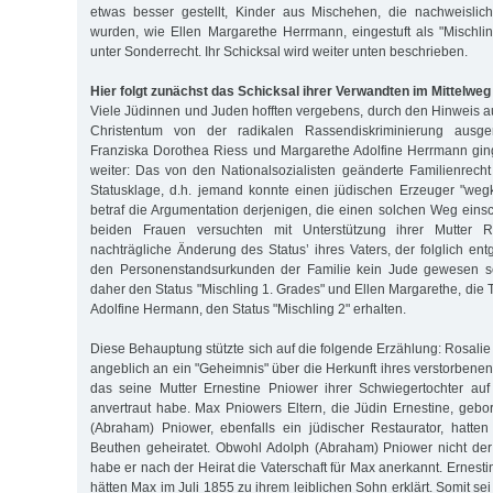
etwas besser gestellt, Kinder aus Mischehen, die nachweislich
wurden, wie Ellen Margarethe Herrmann, eingestuft als "Mischli
unter Sonderrecht. Ihr Schicksal wird weiter unten beschrieben.
Hier folgt zunächst das Schicksal ihrer Verwandten im Mittelweg
Viele Jüdinnen und Juden hofften vergebens, durch den Hinweis a
Christentum von der radikalen Rassendiskriminierung aus
Franziska Dorothea Riess und Margarethe Adolfine Herrmann gin
weiter: Das von den Nationalsozialisten geänderte Familienrecht
Statusklage, d.h. jemand konnte einen jüdischen Erzeuger "weg
betraf die Argumentation derjenigen, die einen solchen Weg einsc
beiden Frauen versuchten mit Unterstützung ihrer Mutter R
nachträgliche Änderung des Status’ ihres Vaters, der folglich e
den Personenstandsurkunden der Familie kein Jude gewesen se
daher den Status "Mischling 1. Grades" und Ellen Margarethe, die
Adolfine Hermann, den Status "Mischling 2" erhalten.
Diese Behauptung stützte sich auf die folgende Erzählung: Rosalie
angeblich an ein "Geheimnis" über die Herkunft ihres verstorben
das seine Mutter Ernestine Pniower ihrer Schwiegertochter au
anvertraut habe. Max Pniowers Eltern, die Jüdin Ernestine, geb
(Abraham) Pniower, ebenfalls ein jüdischer Restaurator, hatte
Beuthen geheiratet. Obwohl Adolph (Abraham) Pniower nicht der 
habe er nach der Heirat die Vaterschaft für Max anerkannt. Ernes
hätten Max im Juli 1855 zu ihrem leiblichen Sohn erklärt. Somit s