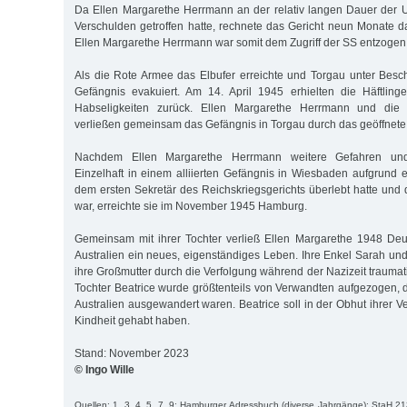
Da Ellen Margarethe Herrmann an der relativ langen Dauer der 
Verschulden getroffen hatte, rechnete das Gericht neun Monate da
Ellen Margarethe Herrmann war somit dem Zugriff der SS entzogen
Als die Rote Armee das Elbufer erreichte und Torgau unter Bes
Gefängnis evakuiert. Am 14. April 1945 erhielten die Häftling
Habseligkeiten zurück. Ellen Margarethe Herrmann und die
verließen gemeinsam das Gefängnis in Torgau durch das geöffnete 
Nachdem Ellen Margarethe Herrmann weitere Gefahren un
Einzelhaft in einem alliierten Gefängnis in Wiesbaden aufgrund 
dem ersten Sekretär des Reichskriegsgerichts überlebt hatte und d
war, erreichte sie im November 1945 Hamburg.
Gemeinsam mit ihrer Tochter verließ Ellen Margarethe 1948 Deut
Australien ein neues, eigenständiges Leben. Ihre Enkel Sarah und
ihre Großmutter durch die Verfolgung während der Nazizeit traumati
Tochter Beatrice wurde größtenteils von Verwandten aufgezogen, 
Australien ausgewandert waren. Beatrice soll in der Obhut ihrer 
Kindheit gehabt haben.
Stand: November 2023
© Ingo Wille
Quellen: 1, 3, 4, 5, 7, 9; Hamburger Adressbuch (diverse Jahrgänge); StaH 