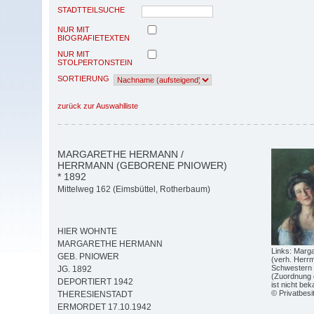
STADTTEILSUCHE
NUR MIT
BIOGRAFIETEXTEN
NUR MIT
STOLPERTONSTEIN
SORTIERUNG
zurück zur Auswahlliste
MARGARETHE HERMANN /
HERRMANN (GEBORENE PNIOWER)
* 1892
Mittelweg 162 (Eimsbüttel, Rotherbaum)
HIER WOHNTE
MARGARETHE HERMANN
Links: Marg
GEB. PNIOWER
(verh. Herrm
Schwestern 
JG. 1892
(Zuordnung 
DEPORTIERT 1942
ist nicht bek
© Privatbesi
THERESIENSTADT
ERMORDET 17.10.1942