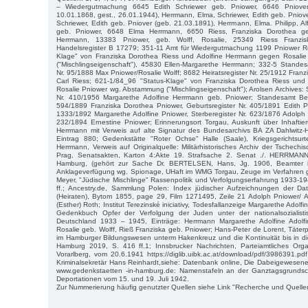
– Wiedergutmachung 6645 Edith Schriewer geb. Pniower, 6646 Pniover
10.01.1868, gest., 26.01.1944), Herrmann, Elma, Schriewer, Edith geb. Pniov
Schriewer, Edith geb. Pniover (geb. 21.03.1891), Herrmann, Elma. Philipp, Al
geb. Pniower, 6648 Elma Herrmann, 6650 Riess, Franziska Dorothea g
Herrmann, 13383 Pniower, geb. Wolff, Rosalie, 25349 Riess Franzi
Handelsregister B 17279; 351-11 Amt für Wiedergutmachung 1199 Pniower R
Klage" von Franziska Dorothea Riess und Adolfine Herrmann gegen Rosali
("Mischlingseigenschaft"), 45830 Ellen-Margarethe Herrmann; 332-5 Standes
Nr. 95/1888 Max Pniower/Rosalie Wolff; 8682 Heiratsregister Nr. 25/1912 Fran
Carl Riess; 621-1/84_96 "Status-Klage" von Franziska Dorothea Riess un
Rosalie Pniower wg. Abstammung ("Mischlingseigenschaft"); Arolsen Archives: 
Nr. 410/1956 Margarethe Adolfine Herrmann geb. Pniower; Standesamt Beu
594/1889 Franziska Dorothea Pniower, Geburtsregister Nr. 405/1891 Edith Pn
1333/1892 Margarethe Adolfine Pniower, Sterberegister Nr. 623/1876 Adolph P
232/1894 Ernestine Pniower; Erinnerungsort Torgau, Auskunft über Inhaftie
Herrmann mit Verweis auf alte Signatur des Bundesarchivs BA ZA Dahlwit
Eintrag 880; Gedenkstätte "Roter Ochse" Halle (Saale), Kriegsgerichtsurt
Herrmann, Verweis auf Originalquelle: Militärhistorisches Archiv der Tschech
Prag, Senatsakten, Karton 4:Akte 19. Strafsache 2. Senat ./. HERRMANN,
Hamburg, (gehört zur Sache Dr. BERTELSEN, Hans, Jg. 1906, Beamter i
Anklageverfügung wg. Spionage, UHaft im WMG Torgau, Zeuge im Verfahren g
Meyer, "Jüdische Mischlinge" Rassenpolitik und Verfolgungserfahrung 1933-
ff.; Ancestry.de, Sammlung Polen: Index jüdischer Aufzeichnungen der D
(Heiraten), Bytom 1855, page 29, Film 1271495, Zeile 21 Adolph Pniower/ 
(Esther) Roth; Institut Terezinské iniciativy, Todesfallanzeige Margarethe Adol
Gedenkbuch Opfer der Verfolgung der Juden unter der nationalsozialisti
Deutschland 1933 – 1945, Einträge: Herrmann Margarethe Adolfine Adolfi
Rosalie geb. Wolff, Rieß Franziska geb. Pniower; Hans-Peter de Lorent, Täterpr
im Hamburger Bildungswesen unterm Hakenkreuz und die Kontinuität bis in d
Hamburg 2019, S. 416 ff.1; Innsbrucker Nachrichten, Parteiamtliches Or
Vorarlberg, vom 20.6.1941 https://diglib.uibk.ac.at/download/pdf/3986391.pd
Kriminalsekretär Hans Reinhardt,siehe: Datenbank online, Die Dabeigewesene
www.gedenkstaetten -in-hamburg.de: Namenstafeln an der Ganztagsgrundsc
Deportationen vom 15. und 19. Juli 1942.
Zur Nummerierung häufig genutzter Quellen siehe Link "Recherche und Quelle