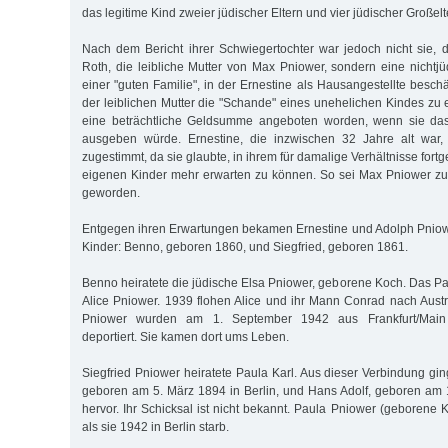
das legitime Kind zweier jüdischer Eltern und vier jüdischer Großel
Nach dem Bericht ihrer Schwiegertochter war jedoch nicht sie, 
Roth, die leibliche Mutter von Max Pniower, sondern eine nichtj
einer "guten Familie", in der Ernestine als Hausangestellte besc
der leiblichen Mutter die "Schande" eines unehelichen Kindes zu 
eine beträchtliche Geldsumme angeboten worden, wenn sie das
ausgeben würde. Ernestine, die inzwischen 32 Jahre alt war,
zugestimmt, da sie glaubte, in ihrem für damalige Verhältnisse fortg
eigenen Kinder mehr erwarten zu können. So sei Max Pniower zu
geworden.
Entgegen ihren Erwartungen bekamen Ernestine und Adolph Pniow
Kinder: Benno, geboren 1860, und Siegfried, geboren 1861.
Benno heiratete die jüdische Elsa Pniower, geborene Koch. Das Pa
Alice Pniower. 1939 flohen Alice und ihr Mann Conrad nach Aust
Pniower wurden am 1. September 1942 aus Frankfurt/Main 
deportiert. Sie kamen dort ums Leben.
Siegfried Pniower heiratete Paula Karl. Aus dieser Verbindung gi
geboren am 5. März 1894 in Berlin, und Hans Adolf, geboren am 1
hervor. Ihr Schicksal ist nicht bekannt. Paula Pniower (geborene K
als sie 1942 in Berlin starb.