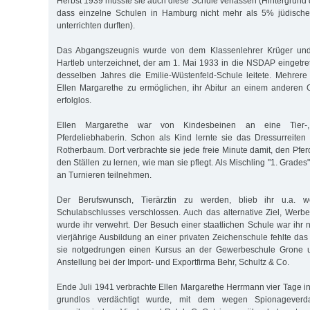
Herbst 1939 musste sie auch diese Schule verlassen (Hintergrund 
dass einzelne Schulen in Hamburg nicht mehr als 5% jüdische
unterrichten durften).
Das Abgangszeugnis wurde von dem Klassenlehrer Krüger und 
Hartleb unterzeichnet, der am 1. Mai 1933 in die NSDAP eingetr
desselben Jahres die Emilie-Wüstenfeld-Schule leitete. Mehrere 
Ellen Margarethe zu ermöglichen, ihr Abitur an einem anderen 
erfolglos.
Ellen Margarethe war von Kindesbeinen an eine Tier-,
Pferdeliebhaberin. Schon als Kind lernte sie das Dressurreiten 
Rotherbaum. Dort verbrachte sie jede freie Minute damit, den Pfe
den Ställen zu lernen, wie man sie pflegt. Als Mischling "1. Grades"
an Turnieren teilnehmen.
Der Berufswunsch, Tierärztin zu werden, blieb ihr u.a. 
Schulabschlusses verschlossen. Auch das alternative Ziel, Werb
wurde ihr verwehrt. Der Besuch einer staatlichen Schule war ihr ni
vierjährige Ausbildung an einer privaten Zeichenschule fehlte da
sie notgedrungen einen Kursus an der Gewerbeschule Grone 
Anstellung bei der Import- und Exportfirma Behr, Schultz & Co.
Ende Juli 1941 verbrachte Ellen Margarethe Herrmann vier Tage in
grundlos verdächtigt wurde, mit dem wegen Spionageverd