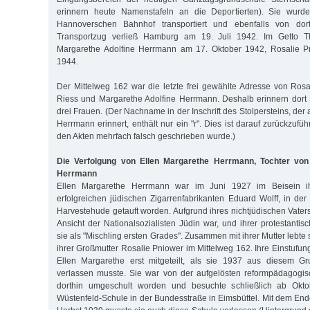
erinnern heute Namenstafeln an die Deportierten). Sie wur
Hannoverschen Bahnhof transportiert und ebenfalls von dort
Transportzug verließ Hamburg am 19. Juli 1942. Im Getto The
Margarethe Adolfine Herrmann am 17. Oktober 1942, Rosalie P
1944.
Der Mittelweg 162 war die letzte frei gewählte Adresse von Rosa
Riess und Margarethe Adolfine Herrmann. Deshalb erinnern dort 
drei Frauen. (Der Nachname in der Inschrift des Stolpersteins, der
Herrmann erinnert, enthält nur ein "r". Dies ist darauf zurückzuf
den Akten mehrfach falsch geschrieben wurde.)
Die Verfolgung von Ellen Margarethe Herrmann, Tochter von
Herrmann
Ellen Margarethe Herrmann war im Juni 1927 im Beisein ih
erfolgreichen jüdischen Zigarrenfabrikanten Eduard Wolff, in der
Harvestehude getauft worden. Aufgrund ihres nichtjüdischen Vaters,
Ansicht der Nationalsozialisten Jüdin war, und ihrer protestantis
sie als "Mischling ersten Grades". Zusammen mit ihrer Mutter lebte s
ihrer Großmutter Rosalie Pniower im Mittelweg 162. Ihre Einstufun
Ellen Margarethe erst mitgeteilt, als sie 1937 aus diesem Gr
verlassen musste. Sie war von der aufgelösten reformpädagogis
dorthin umgeschult worden und besuchte schließlich ab Okto
Wüstenfeld-Schule in der Bundesstraße in Eimsbüttel. Mit dem En