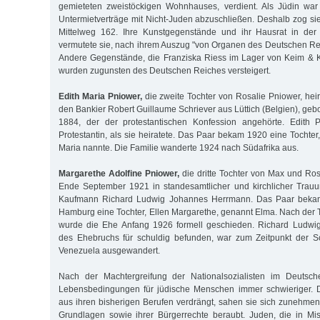
gemieteten zweistöckigen Wohnhauses, verdient. Als Jüdin war 
Untermietverträge mit Nicht-Juden abzuschließen. Deshalb zog sie
Mittelweg 162. Ihre Kunstgegenstände und ihr Hausrat in der
vermutete sie, nach ihrem Auszug "von Organen des Deutschen R
Andere Gegenstände, die Franziska Riess im Lager von Keim & Kr
wurden zugunsten des Deutschen Reiches versteigert.
Edith Maria Pniower,
die zweite Tochter von Rosalie Pniower, hei
den Bankier Robert Guillaume Schriever aus Lüttich (Belgien), ge
1884, der der protestantischen Konfession angehörte. Edith 
Protestantin, als sie heiratete. Das Paar bekam 1920 eine Tochter,
Maria nannte. Die Familie wanderte 1924 nach Südafrika aus.
Margarethe Adolfine Pniower,
die dritte Tochter von Max und Ros
Ende September 1921 in standesamtlicher und kirchlicher Trau
Kaufmann Richard Ludwig Johannes Herrmann. Das Paar beka
Hamburg eine Tochter, Ellen Margarethe, genannt Elma. Nach der
wurde die Ehe Anfang 1926 formell geschieden. Richard Ludwi
des Ehebruchs für schuldig befunden, war zum Zeitpunkt der S
Venezuela ausgewandert.
Nach der Machtergreifung der Nationalsozialisten im Deutsc
Lebensbedingungen für jüdische Menschen immer schwieriger. Di
aus ihren bisherigen Berufen verdrängt, sahen sie sich zunehmend
Grundlagen sowie ihrer Bürgerrechte beraubt. Juden, die in Mi