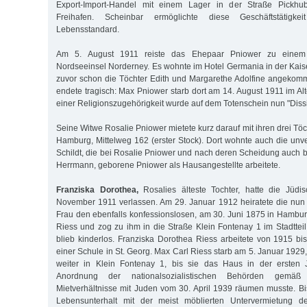
Export-Import-Handel mit einem Lager in der Straße Pickh
Freihafen. Scheinbar ermöglichte diese Geschäftstätigk
Lebensstandard.
Am 5. August 1911 reiste das Ehepaar Pniower zu einem
Nordseeinsel Norderney. Es wohnte im Hotel Germania in der Kais
zuvor schon die Töchter Edith und Margarethe Adolfine angekom
endete tragisch: Max Pniower starb dort am 14. August 1911 im Alt
einer Religionszugehörigkeit wurde auf dem Totenschein nun "Dissi
Seine Witwe Rosalie Pniower mietete kurz darauf mit ihren drei T
Hamburg, Mittelweg 162 (erster Stock). Dort wohnte auch die unve
Schildt, die bei Rosalie Pniower und nach deren Scheidung auch b
Herrmann, geborene Pniower als Hausangestellte arbeitete.
Franziska Dorothea,
Rosalies älteste Tochter, hatte die Jüd
November 1911 verlassen. Am 29. Januar 1912 heiratete die nun
Frau den ebenfalls konfessionslosen, am 30. Juni 1875 in Hamb
Riess und zog zu ihm in die Straße Klein Fontenay 1 im Stadtte
blieb kinderlos. Franziska Dorothea Riess arbeitete von 1915 bi
einer Schule in St. Georg. Max Carl Riess starb am 5. Januar 1929
weiter in Klein Fontenay 1, bis sie das Haus in der ersten 
Anordnung der nationalsozialistischen Behörden gem
Mietverhältnisse mit Juden vom 30. April 1939 räumen musste. Bis
Lebensunterhalt mit der meist möblierten Untervermietung d