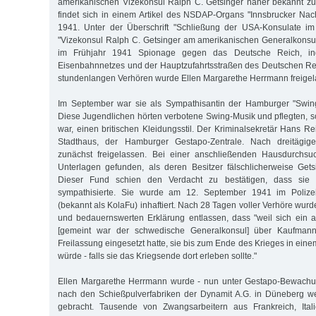
amerikanischen Vizekonsul Ralph C. Getsinger näher bekannt zu
findet sich in einem Artikel des NSDAP-Organs "Innsbrucker Nac
1941. Unter der Überschrift "Schließung der USA-Konsulate im 
"Vizekonsul Ralph C. Getsinger am amerikanischen Generalkonsu
im Frühjahr 1941 Spionage gegen das Deutsche Reich, i
Eisenbahnnetzes und der Hauptzufahrtsstraßen des Deutschen Rei
stundenlangen Verhören wurde Ellen Margarethe Herrmann freigel
Im September war sie als Sympathisantin der Hamburger "Swing
Diese Jugendlichen hörten verbotene Swing-Musik und pflegten, s
war, einen britischen Kleidungsstil. Der Kriminalsekretär Hans Re
Stadthaus, der Hamburger Gestapo-Zentrale. Nach dreitägi
zunächst freigelassen. Bei einer anschließenden Hausdurchsu
Unterlagen gefunden, als deren Besitzer fälschlicherweise Get
Dieser Fund schien den Verdacht zu bestätigen, dass sie 
sympathisierte. Sie wurde am 12. September 1941 im Polizeig
(bekannt als KolaFu) inhaftiert. Nach 28 Tagen voller Verhöre wurde
und bedauernswerten Erklärung entlassen, dass "weil sich ein 
[gemeint war der schwedische Generalkonsul] über Kaufmanns
Freilassung eingesetzt hatte, sie bis zum Ende des Krieges in einem
würde - falls sie das Kriegsende dort erleben sollte."
Ellen Margarethe Herrmann wurde - nun unter Gestapo-Bewachung
nach den Schießpulverfabriken der Dynamit A.G. in Düneberg we
gebracht. Tausende von Zwangsarbeitern aus Frankreich, Ital