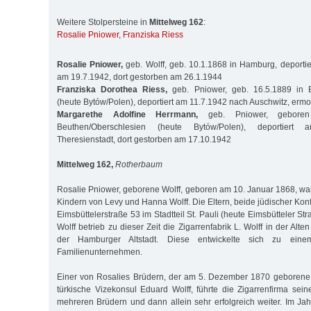
Weitere Stolpersteine in
Mittelweg 162
:
Rosalie Pniower
,
Franziska Riess
Rosalie Pniower,
geb. Wolff, geb. 10.1.1868 in Hamburg, deportie
am 19.7.1942, dort gestorben am 26.1.1944
Franziska Dorothea Riess,
geb. Pniower, geb. 16.5.1889 in B
(heute Bytów/Polen), deportiert am 11.7.1942 nach Auschwitz, ermo
Margarethe Adolfine Herrmann,
geb. Pniower, geboren
Beuthen/Oberschlesien (heute Bytów/Polen), deportiert
Theresienstadt, dort gestorben am 17.10.1942
Mittelweg 162,
Rotherbaum
Rosalie Pniower, geborene Wolff, geboren am 10. Januar 1868, war
Kindern von Levy und Hanna Wolff. Die Eltern, beide jüdischer Kon
Eimsbüttelerstraße 53 im Stadtteil St. Pauli (heute Eimsbütteler St
Wolff betrieb zu dieser Zeit die Zigarrenfabrik L. Wolff in der Alt
der Hamburger Altstadt. Diese entwickelte sich zu einem
Familienunternehmen.
Einer von Rosalies Brüdern, der am 5. Dezember 1870 geborene 
türkische Vizekonsul Eduard Wolff, führte die Zigarrenfirma sein
mehreren Brüdern und dann allein sehr erfolgreich weiter. Im Jah