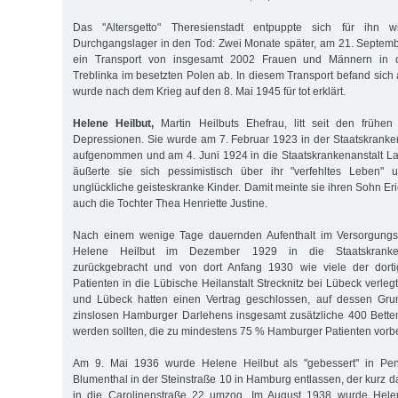
Das "Altersgetto" Theresienstadt entpuppte sich für ihn 
Durchgangslager in den Tod: Zwei Monate später, am 21. Septemb
ein Transport von insgesamt 2002 Frauen und Männern in d
Treblinka im besetzten Polen ab. In diesem Transport befand sich 
wurde nach dem Krieg auf den 8. Mai 1945 für tot erklärt.
Helene Heilbut,
Martin Heilbuts Ehefrau, litt seit den frühe
Depressionen. Sie wurde am 7. Februar 1923 in der Staatskranken
aufgenommen und am 4. Juni 1924 in die Staatskrankenanstalt La
äußerte sie sich pessimistisch über ihr "verfehltes Leben" 
unglückliche geisteskranke Kinder. Damit meinte sie ihren Sohn E
auch die Tochter Thea Henriette Justine.
Nach einem wenige Tage dauernden Aufenthalt im Versorgun
Helene Heilbut im Dezember 1929 in die Staatskranken
zurückgebracht und von dort Anfang 1930 wie viele der dorti
Patienten in die Lübische Heilanstalt Strecknitz bei Lübeck verle
und Lübeck hatten einen Vertrag geschlossen, auf dessen Grun
zinslosen Hamburger Darlehens insgesamt zusätzliche 400 Betten i
werden sollten, die zu mindestens 75 % Hamburger Patienten vorbe
Am 9. Mai 1936 wurde Helene Heilbut als "gebessert" in Pe
Blumenthal in der Steinstraße 10 in Hamburg entlassen, der kurz 
in die Carolinenstraße 22 umzog. Im August 1938 wurde Hele