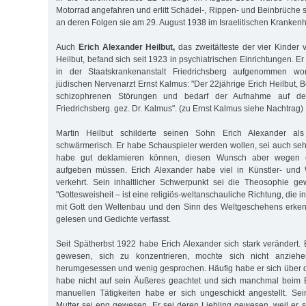
Motorrad angefahren und erlitt Schädel-, Rippen- und Beinbrüche 
an deren Folgen sie am 29. August 1938 im Israelitischen Krankenh
Auch
Erich Alexander Heilbut,
das zweitälteste der vier Kinder
Heilbut, befand sich seit 1923 in psychiatrischen Einrichtungen. 
in der Staatskrankenanstalt Friedrichsberg aufgenommen wo
jüdischen Nervenarzt Ernst Kalmus: "Der 22jährige Erich Heilbut, Bo
schizophrenen Störungen und bedarf der Aufnahme auf der
Friedrichsberg. gez. Dr. Kalmus". (zu Ernst Kalmus siehe Nachtrag)
Martin Heilbut schilderte seinen Sohn Erich Alexander al
schwärmerisch. Er habe Schauspieler werden wollen, sei auch s
habe gut deklamieren können, diesen Wunsch aber wegen e
aufgeben müssen. Erich Alexander habe viel in Künstler- und W
verkehrt. Sein inhaltlicher Schwerpunkt sei die Theosophie g
"Gottesweisheit – ist eine religiös-weltanschauliche Richtung, die 
mit Gott den Weltenbau und den Sinn des Weltgeschehens erkenn
gelesen und Gedichte verfasst.
Seit Spätherbst 1922 habe Erich Alexander sich stark verändert. 
gewesen, sich zu konzentrieren, mochte sich nicht anzieh
herumgesessen und wenig gesprochen. Häufig habe er sich über d
habe nicht auf sein Äußeres geachtet und sich manchmal beim 
manuellen Tätigkeiten habe er sich ungeschickt angestellt. Sei
Mutter sei eng gewesen. Er sei deren Liebling gewesen, weil er s