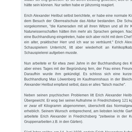
hätte sein können. Nur selten habe er jähzornig reagiert.
Erich Alexander Heilbut selbst berichtete, er habe eine normale K
dem Besuch der Oberrealschule das Abitur bestanden. Die Schul
vorgekommen, "die Kameraden mit all ihren Witzen und all ihr 
Naturwissenschaften hätten ihm mehr als Sprachen gelegen. Nac
eine Buchhandlung eingetreten, habe sich aber nicht mit dem Chef
ein alter, praktischer Herr und ich war so verträumt." Erich Ale
Schauspielern Unterricht, litt aber wiederholt an Kehlkopfka
Schauspielerei aufgeben musste.
Nun arbeitete er für etwa zwei Jahre in der Buchhandlung des K
aber eines Tages mit der Begründung fern, der Frau eines Freu
Daraufhin wurde ihm gekündigt. Es schloss sich eine kurze
Buchhandlung Max Löwenberg im Kaufmannshaus in der Bleiche
Alexander Heilbut empfand selbst, dass er alles "falsch mache".
Neben seinen psychischen Problemen litt Erich Alexander Heilb
Übergewicht. Er wog bei seiner Aufnahme in Friedrichsberg 121 kg
er zwar elf Kilogramm abgenommen, überschritt das Normalgew
erheblich. Seinem Wunsch entsprechend, am liebsten leichte Garte
arbeitete Erich Alexander in Friedrichsberg "zeitweise in der 
Gruppenarbeiten z.B. in den Gärten).