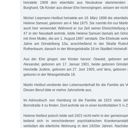
heiratete 1909 den ebenfalls aus Neubukow stammenden 
Burghard. Ob Kinder aus dieser Ehe hervorgingen, wissen wir nicht
Michel Liepmann Heilbut heiratete am 16. März 1898 die ebenfal
Helene Samuel, geboren am 4. Mai 1875. Sie nannte ihn nur Marti
auch hier verwendet. Während er zur Zeit seiner Eheschließung i
47 in der Neustadt wohnte, lebte Helene Samuel damals am Gri
mit ihrer Mutter, die am 1. August 1897 verstarb. Die Eheleute w
Jahre am Grindelberg 10a, anschließend in der Straße Rutsch
Rotherbaum, danach in der Wrangelstraße 18 im Stadtteil Hoheluft
Aus der Ehe gingen vier Kinder hervor: Oswald, geboren am 
Alexander, geboren am 17. Januar 1901, beide geboren Grinde
Henriette Justine, geboren am 27. Juni 1905, und Vera, geboren
geboren in der Wrangelstraße 18.
Martin Heilbut verdiente den Lebensunterhalt für die Familie als Ve
Diesen Beruf übte er mehre Jahrzehnte aus.
Im Adressbuch von Hamburg ist die Familie ab 1915 viele Jahr
Bornstraße 4 zu finden. Dort wohnte sie in einer komfortablen 5 
Helene Heilbut jedoch lebte seit 1923 nicht mehr in der gemein
befand sich in verschiedenen psychiatrischen Krankenanstal
verließen die elterliche Wohnung in den 1920er Jahren. Nachde