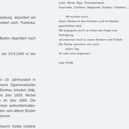
Łódź, Minsk, Riga, Theresienstadt,
Auschwitz, Chelmno, Majdanek, Sobibor, Treblinka ..
Wir suchen euch,
amburg, deportiert am
deren Namen in den Archiven und im Himmel
rtiert nach Treblinka,
geschrieben sind.
Wir begegnen euch an Orten der Angst und
Verfolgung,
Baden deportiert nach
wir erkennen euch in euren Kindern und Enkeln.
Die Steine sprechen von euch,
jeden Tag.
Ihr seid nicht vergessen.
 am 23.9.1940 in der
Inge Grolle
en 19. Jahrhundert in
ene Zigarrenarbeiter
hefrau Johebet Jette,
im Jahr 1859, Michel
e im Jahr 1866. Die
bar aufrechterhalten.
en sein älterer Bruder
eboren.
bekannt. Golda Goldine