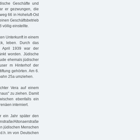
dische Geschäfte und
war er gezwungen, die
weg 66 in Hoheluft-Ost
seinen Geschäftsbetrieb
völlig einstellte.
ten Unterkunft in einem
k, leben. Durch das
. April 1939 war der
änkt worden. Jüdische
äude ehemals jüdischer
äuser m Hinterhof der
iftung gehörten. Am 6.
bahn 25a umziehen.
ochter Vera auf einem
nhaus" zu ziehen. Damit
wischen ebenfalls ein
enäen interniert.
r ein Jahr später den
traße/Altonaerstraße
en jüdischen Menschen
 d.h. im von Deutschen