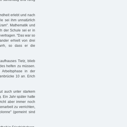
indheit erlebt und nach
e sei ihm unnatürlich
Kram". Mathematik und
h der Schule sei er in
 vertragen. "Das war so
xander erhielt von drei
tarrh, so dass er die
aufhauses Tietz, blieb
ndes helfen zu müssen.
 Arbeitsphase in der
nbrücke 10 an. Erich
ut auch unter starkem
. Ein Jahr später hatte
icht aber immer noch
narbeit zu verrichten,
Kolonne" (gemeint sind