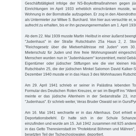
Geschäftstätigkeit infolge der NS-Boykottmaßnahmen gegen jü
Einrichtungen im April 1933 erheblich einschränken musste, 
Wohnung in der Bornstraße aufzugeben. Er zog in den Abendroths
als Untermieter zur Witwe S. Burchard. Von hier aus versuchte er, 
aufrecht zu erhalten, bis er ihn gezwungenermaßen am 1. April 1938 
Ab dem 22. Mai 1939 musste Martin Heilbut in einer äußerst beeng
"Judenhaus" in der Straße Rutschbahn 25a Haus 2, 2. Stoc
"Reichsgesetz über die Mietverhältnisse mit Juden" vom 30
Mieterschutz für Juden und ihre freie Wohnungswahl eingeschr
Menschen wurden nun in "Judenhäusern" konzentriert, meist Geb
Eigentümer oder jüdischer Stiftungen wie die vier kleinen H
Rutschbahn 25, die der jüdischen Minkel Salomon David Kalker-St
Dezember 1940 musste er in das Haus 3 des Wohnhauses Rutsch
Am 29. April 1941 schrieb er seiner in Palästina lebenden T
Formular des Deutschen Roten Kreuzes, er sei im Begriff ins "Alte
meinte er das jüdische Altenheim in der Sedanstraße 23, inz
"Judenhaus". Er schrieb weiter, Veras Bruder Oswald sei in Gurs/Pyr
Am 16. Mai 1941 wechselte er in das Altenhaus. Dort erhielt e
Deportationsbefehl. Er hatte sich in der Schule Schanzens
einzufinden und wurde am 15. Juli 1942 zusammen mit 925 ander
in das Getto Theresienstadt im "Protektorat Böhmen und Mähren",
besetzten Teil der Tschechoslowakei, deportiert.