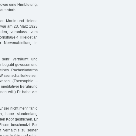
sowie eine Hirnblutung,
aus starb.
 von Martin und Helene
Er war am 23. März 1923
rden, veranlasst vom
rnstraße 4 III leidet an
 Nervenabteilung in
s sehr verträumt und
ehr begabt gewesen und
ines Rachenkatarrhs
issenschaftlerkreisen
ewesen. (Theosophie –
in meditativer Berührung
en will.) Er habe viel
Er sei nicht mehr fähig
en, habe stundenlang
en Kopf gestrichen. Er
Essen beschmutzt. Bei
n Verhältnis zu seiner
o sanftmütig und ruhig