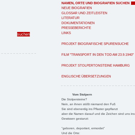
NAMEN, ORTE UND BIOGRAFIEN SUCHEN
NEUE BIOGRAFIEN
GLOSSAR UND ZEITLEISTEN
LITERATUR
DOKUMENTATIONEN
PRESSEBERICHTE
LINKS
PROJEKT BIOGRAFISCHE SPURENSUCHE
FILM "TRANSPORT IN DEN TOD AM 23.9.1940"
PROJEKT STOLPERTONSTEINE HAMBURG
ENGLISCHE ÜBERSETZUNGEN
Vom Stolpern
Die Stolpersteine?
Nein, an ihnen stößt niemand den Fuß
Sie sind ebenerdig ins Pflaster gepflanzt
aber die Namen darauf und die Zeichen sind uns ins
Gewissen gestanzt:
"geboren, deportiert, ermordet"
Und die Orte: