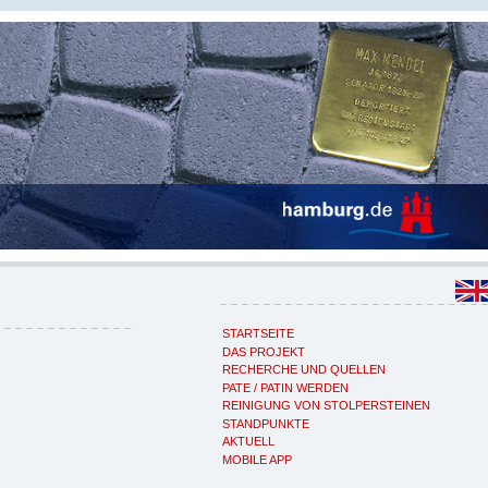
STARTSEITE
DAS PROJEKT
RECHERCHE UND QUELLEN
PATE / PATIN WERDEN
REINIGUNG VON STOLPERSTEINEN
STANDPUNKTE
AKTUELL
MOBILE APP