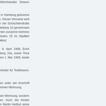
Milchhändler Simeon
.
ls in Hamburg geborene
n. Dieser Vorname wird
n der Schlachterstraße
ndelberg 10 gemeinsam
ohnten zunächst mehrere
bahn 25 im Stadtteil
-West.
8. April 1899, Erich
lberg 10a, sowie Thea
 am 1. Mai 1909, beide
rtreter für Textilwaren.
e unter der Anschrift
½ Zimmer-Wohnung.
samen Wohnung, sondern
ten. Auch die Kinder
m Martin Heilbut seine