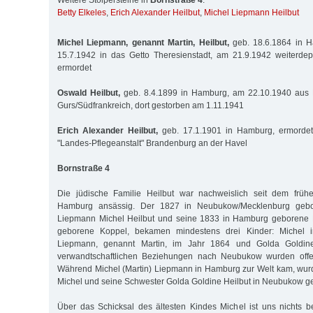
Weitere Stolpersteine in
Bornstraße 4
:
Betty Elkeles
,
Erich Alexander Heilbut
,
Michel Liepmann Heilbut
Michel Liepmann, genannt Martin, Heilbut,
geb. 18.6.1864 in H
15.7.1942 in das Getto Theresienstadt, am 21.9.1942 weiterdepo
ermordet
Oswald Heilbut,
geb. 8.4.1899 in Hamburg, am 22.10.1940 aus 
Gurs/Südfrankreich, dort gestorben am 1.11.1941
Erich Alexander Heilbut,
geb. 17.1.1901 in Hamburg, ermordet
"Landes-Pflegeanstalt" Brandenburg an der Havel
Bornstraße 4
Die jüdische Familie Heilbut war nachweislich seit dem früh
Hamburg ansässig. Der 1827 in Neubukow/Mecklenburg gebor
Liepmann Michel Heilbut und seine 1833 in Hamburg geborene E
geborene Koppel, bekamen mindestens drei Kinder: Michel 
Liepmann, genannt Martin, im Jahr 1864 und Golda Goldin
verwandtschaftlichen Beziehungen nach Neubukow wurden offen
Während Michel (Martin) Liepmann in Hamburg zur Welt kam, wurd
Michel und seine Schwester Golda Goldine Heilbut in Neubukow g
Über das Schicksal des ältesten Kindes Michel ist uns nichts 