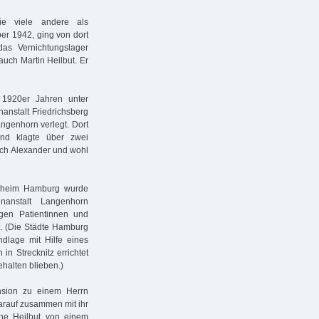
wie viele andere als
er 1942, ging von dort
as Vernichtungslager
auch Martin Heilbut. Er
n 1920er Jahren unter
anstalt Friedrichsberg
ngenhorn verlegt. Dort
und klagte über zwei
rich Alexander und wohl
gsheim Hamburg wurde
anstalt Langenhorn
gen Patientinnen und
gt. (Die Städte Hamburg
dlage mit Hilfe eines
n Strecknitz errichtet
halten blieben.)
nsion zu einem Herrn
darauf zusammen mit ihr
ne Heilbut von einem