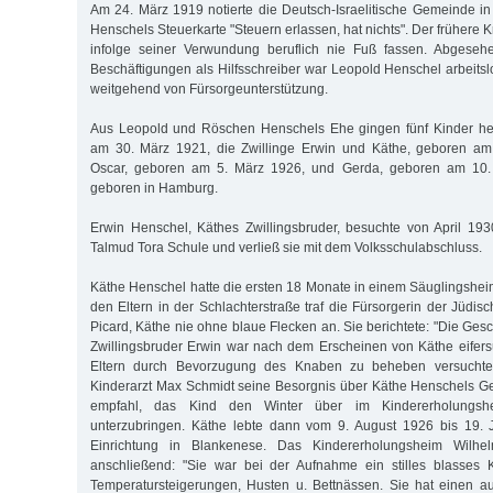
Am 24. März 1919 notierte die Deutsch-Israelitische Gemeinde 
Henschels Steuerkarte "Steuern erlassen, hat nichts". Der frühere 
infolge seiner Verwundung beruflich nie Fuß fassen. Abgeseh
Beschäftigungen als Hilfsschreiber war Leopold Henschel arbeitsl
weitgehend von Fürsorgeunterstützung.
Aus Leopold und Röschen Henschels Ehe gingen fünf Kinder her
am 30. März 1921, die Zwillinge Erwin und Käthe, geboren am
Oscar, geboren am 5. März 1926, und Gerda, geboren am 10.
geboren in Hamburg.
Erwin Henschel, Käthes Zwillingsbruder, besuchte von April 19
Talmud Tora Schule und verließ sie mit dem Volksschulabschluss.
Käthe Henschel hatte die ersten 18 Monate in einem Säuglingsheim
den Eltern in der Schlachterstraße traf die Fürsorgerin der Jüdi
Picard, Käthe nie ohne blaue Flecken an. Sie berichtete: "Die Ges
Zwillingsbruder Erwin war nach dem Erscheinen von Käthe eifersü
Eltern durch Bevorzugung des Knaben zu beheben versuchte
Kinderarzt Max Schmidt seine Besorgnis über Käthe Henschels G
empfahl, das Kind den Winter über im Kindererholungsh
unterzubringen. Käthe lebte dann vom 9. August 1926 bis 19. 
Einrichtung in Blankenese. Das Kindererholungsheim Wilhel
anschließend: "Sie war bei der Aufnahme ein stilles blasses K
Temperatursteigerungen, Husten u. Bettnässen. Sie hat einen a