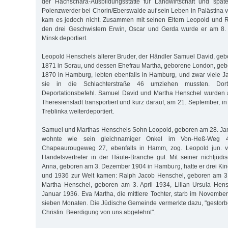
der Hachschara-Ausbildungsstätte für Landwirtschaft und späte
Polenzwerder bei Chorin/Eberswalde auf sein Leben in Palästina v
kam es jedoch nicht. Zusammen mit seinen Eltern Leopold und
den drei Geschwistern Erwin, Oscar und Gerda wurde er am 8
Minsk deportiert.
Leopold Henschels älterer Bruder, der Händler Samuel David, g
1871 in Sorau, und dessen Ehefrau Martha, geborene London, ge
1870 in Hamburg, lebten ebenfalls in Hamburg, und zwar viele Ja
sie in die Schlachterstraße 46 umziehen mussten. Dort
Deportationsbefehl. Samuel David und Martha Henschel wurden 
Theresienstadt transportiert und kurz darauf, am 21. September, i
Treblinka weiterdeportiert.
Samuel und Marthas Henschels Sohn Leopold, geboren am 28. Ja
wohnte wie sein gleichnamiger Onkel im Von-Heß-Weg 
Chapeaurougeweg 27, ebenfalls in Hamm, zog. Leopold jun. ve
Handelsvertreter in der Häute-Branche gut. Mit seiner nichtjüd
Anna, geboren am 3. Dezember 1904 in Hamburg, hatte er drei Kin
und 1936 zur Welt kamen: Ralph Jacob Henschel, geboren am 3
Martha Henschel, geboren am 3. April 1934, Lilian Ursula Hen
Januar 1936. Eva Martha, die mittlere Tochter, starb im November
sieben Monaten. Die Jüdische Gemeinde vermerkte dazu, "gestor
Christin. Beerdigung von uns abgelehnt".