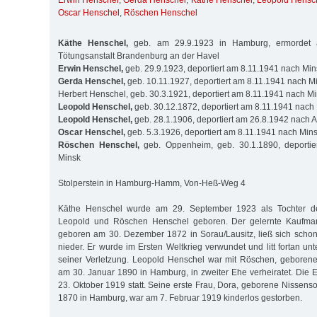
Erwin Henschel
,
Gerda Henschel
,
Käthe Henschel
,
Leopold Hensc
Oscar Henschel
,
Röschen Henschel
Käthe Henschel,
geb. am 29.9.1923 in Hamburg, ermordet 
Tötungsanstalt Brandenburg an der Havel
Erwin Henschel,
geb. 29.9.1923, deportiert am 8.11.1941 nach Min
Gerda Henschel,
geb. 10.11.1927, deportiert am 8.11.1941 nach M
Herbert Henschel, geb. 30.3.1921, deportiert am 8.11.1941 nach M
Leopold Henschel,
geb. 30.12.1872, deportiert am 8.11.1941 nach
Leopold Henschel,
geb. 28.1.1906, deportiert am 26.8.1942 nach 
Oscar Henschel,
geb. 5.3.1926, deportiert am 8.11.1941 nach Min
Röschen Henschel,
geb. Oppenheim, geb. 30.1.1890, deportie
Minsk
Stolperstein in Hamburg-Hamm, Von-Heß-Weg 4
Käthe Henschel wurde am 29. September 1923 als Tochter de
Leopold und Röschen Henschel geboren. Der gelernte Kaufma
geboren am 30. Dezember 1872 in Sorau/Lausitz, ließ sich scho
nieder. Er wurde im Ersten Weltkrieg verwundet und litt fortan u
seiner Verletzung. Leopold Henschel war mit Röschen, gebore
am 30. Januar 1890 in Hamburg, in zweiter Ehe verheiratet. Die
23. Oktober 1919 statt. Seine erste Frau, Dora, geborene Nissens
1870 in Hamburg, war am 7. Februar 1919 kinderlos gestorben.