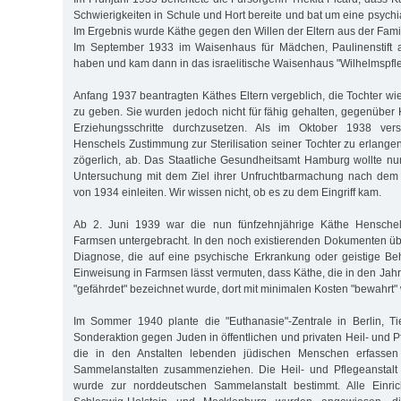
Schwierigkeiten in Schule und Hort bereite und bat um eine psych
Im Ergebnis wurde Käthe gegen den Willen der Eltern aus der Fami
Im September 1933 im Waisenhaus für Mädchen, Paulinenstift 
haben und kam dann in das israelitische Waisenhaus "Wilhelmspfle
Anfang 1937 beantragten Käthes Eltern vergeblich, die Tochter wie
zu geben. Sie wurden jedoch nicht für fähig gehalten, gegenüber
Erziehungsschritte durchzusetzen. Als im Oktober 1938 ver
Henschels Zustimmung zur Sterilisation seiner Tochter zu erlange
zögerlich, ab. Das Staatliche Gesundheitsamt Hamburg wollte nu
Untersuchung mit dem Ziel ihrer Unfruchtbarmachung nach dem
von 1934 einleiten. Wir wissen nicht, ob es zu dem Eingriff kam.
Ab 2. Juni 1939 war die nun fünfzehnjährige Käthe Hensche
Farmsen untergebracht. In den noch existierenden Dokumenten über
Diagnose, die auf eine psychische Erkrankung oder geistige Be
Einweisung in Farmsen lässt vermuten, dass Käthe, die in den Jah
"gefährdet" bezeichnet wurde, dort mit minimalen Kosten "bewahrt" 
Im Sommer 1940 plante die "Euthanasie"-Zentrale in Berlin, Ti
Sonderaktion gegen Juden in öffentlichen und privaten Heil- und Pf
die in den Anstalten lebenden jüdischen Menschen erfasse
Sammelanstalten zusammenziehen. Die Heil- und Pflegeanstal
wurde zur norddeutschen Sammelanstalt bestimmt. Alle Einri