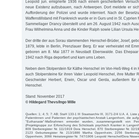
Leopold jun. emigrierte 1936 nach einem gescheiterten Versuc
neue Existenz aufzubauen, nach Antwerpen. Dort meldete er sic
Aufforderung der Polizei und wurde interniert. Nach der Beset
Waffenstillstand mit Frankreich wurde er in Gurs und in St. Cyprien 
Sammellager Drancy überstellt und am 26. August 1942 nach Ausch
Frau Wilhelmina Anna und die Kinder Ralph sowie Lilian Ursula He
Der dritte der aus Sorau stammenden Henschel-Brüder, Josef, ge
1879, lebte in Berlin, Prenzlauer Berg. Er war verheiratet mit E
geboren am 8. Mai 1877 in Neustadt Eberswalde. Das Ehepaar
1942 nach Riga deportiert und kam ums Leben.
Neben dem Stolperstein für Käthe Henschel im Von-Heß-Weg 4 i
auch Stolpersteine für ihren Vater Leopold Henschel, ihre Mutter
Geschwister Herbert, Erwin, Oscar und Gerda, außerdem für 
Henschel.
Stand: November 2017
© Hildegard Thevs/Ingo Wille
Quellen: 1; 4; 5; 7; AB; StaH 133-1 III Staatsarchiv III, 3171-2/4 U.A. 4, Liste
Patientinnen und Patienten der psychiatrischen Anstalt Langenhorn, die aufgr
"Euthanasie"-Maßnahmen ermordet wurden, zusammengestellt von P
(Projektgruppe zur Erforschung des Schicksals psychisch Kranker in Langen
809 Sterberegister Nr. 111/1919 Dora Henschel, 870 Sterberegister Nr. 32
2123 Geburtsregister Nr. 213/1886 Martha Oppenheim, 2256 Sterbereg
Oppenheim, 3066 Heiratsregister Nr. 747/1906 Leopold Henschel/Dora Nissen