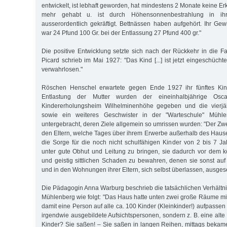
entwickelt, ist lebhaft geworden, hat mindestens 2 Monate keine 
mehr gehabt u. ist durch Höhensonnenbestrahlung in ih
ausserordentlich gekräftigt. Bettnässen haben aufgehört. Ihr Ge
war 24 Pfund 100 Gr. bei der Entlassung 27 Pfund 400 gr."
Die positive Entwicklung setzte sich nach der Rückkehr in die Fam
Picard schrieb im Mai 1927: "Das Kind [...] ist jetzt eingeschücht
verwahrlosen."
Röschen Henschel erwartete gegen Ende 1927 ihr fünftes Kind
Entlastung der Mutter wurden der eineinhalbjährige Os
Kindererholungsheim Wilhelminenhöhe gegeben und die vierjä
sowie ein weiteres Geschwister in der "Warteschule" Mühl
untergebracht, deren Ziele allgemein so umrissen wurden: "Der Zwec
den Eltern, welche Tages über ihrem Erwerbe außerhalb des Hau
die Sorge für die noch nicht schulfähigen Kinder von 2 bis 7 
unter gute Obhut und Leitung zu bringen, sie dadurch vor dem k
und geistig sittlichen Schaden zu bewahren, denen sie sonst au
und in den Wohnungen ihrer Eltern, sich selbst überlassen, ausgese
Die Pädagogin Anna Warburg beschrieb die tatsächlichen Verhältni
Mühlenberg wie folgt: "Das Haus hatte unten zwei große Räume mi
damit eine Person auf alle ca. 100 Kinder (Kleinkinder!) aufpassen
irgendwie ausgebildete Aufsichtspersonen, sondern z. B. eine alt
Kinder? Sie saßen! – Sie saßen in langen Reihen, mittags bekam