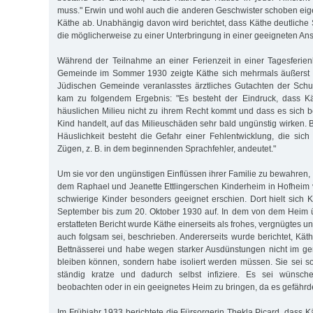
muss." Erwin und wohl auch die anderen Geschwister schoben eig
Käthe ab. Unabhängig davon wird berichtet, dass Käthe deutliche 
die möglicherweise zu einer Unterbringung in einer geeigneten Ansta
Während der Teilnahme an einer Ferienzeit in einer Tagesferie
Gemeinde im Sommer 1930 zeigte Käthe sich mehrmals äußerst s
Jüdischen Gemeinde veranlasstes ärztliches Gutachten der Schu
kam zu folgendem Ergebnis: "Es besteht der Eindruck, dass K
häuslichen Milieu nicht zu ihrem Recht kommt und dass es sich b
Kind handelt, auf das Milieuschäden sehr bald ungünstig wirken. 
Häuslichkeit besteht die Gefahr einer Fehlentwicklung, die sich 
Zügen, z. B. in dem beginnenden Sprachfehler, andeutet."
Um sie vor den ungünstigen Einflüssen ihrer Familie zu bewahren, 
dem Raphael und Jeanette Ettlingerschen Kinderheim in Hofheim 
schwierige Kinder besonders geeignet erschien. Dort hielt sich
September bis zum 20. Oktober 1930 auf. In dem von dem Heim ü
erstatteten Bericht wurde Käthe einerseits als frohes, vergnügtes u
auch folgsam sei, beschrieben. Andererseits wurde berichtet, Kät
Bettnässerei und habe wegen starker Ausdünstungen nicht im g
bleiben können, sondern habe isoliert werden müssen. Sie sei so
ständig kratze und dadurch selbst infiziere. Es sei wünsch
beobachten oder in ein geeignetes Heim zu bringen, da es gefährde
Im Frühjahr 1933 berichtete die Fürsorgerin Thekla Picard, dass 