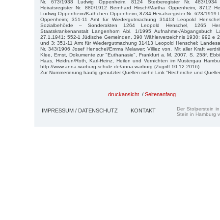
Nr. 673/1938 Ludwig Oppenheim, 8124 Sterberegister Nr. 483/1934
Heiratsregister Nr. 880/1912 Bernhard Hirsch/Martha Oppenheim, 8712 Hei
Ludwig Oppenheim/Käthchen Oppenheim, 8734 Heiratsregister Nr. 623/1919
Oppenheim; 351-11 Amt für Wiedergutmachung 31413 Leopold Henschel j
Sozialbehörde – Sonderakten 1264 Leopold Henschel, 1265 Herb
Staatskrankenanstalt Langenhorn Abl. 1/1995 Aufnahme-/Abgangsbuch L
27.1.1941; 552-1 Jüdische Gemeinden, 390 Wählerverzeichnis 1930; 992 e 2 
und 3; 351-11 Amt für Wiedergutmachung 31413 Leopold Henschel; Landesarch
Nr. 343/1906 Josef Henschel/Emma Melawer; Villiez von, Mit aller Kraft verdr
Klee, Ernst, Dokumente zur "Euthanasie", Frankfurt a. M. 2007, S. 258f. Eb
Haas, Heidrun/Roth, Karl-Heinz, Heilen und Vernichten im Mustergau Hamb
http://www.anna-warburg-schule.de/anna-warburg (Zugriff 10.12.2016).
Zur Nummerierung häufig genutzter Quellen siehe Link "Recherche und Quelle
druckansicht
/
Seitenanfang
Der Stolperstein i
IMPRESSUM / DATENSCHUTZ
KONTAKT
Stein in Hamburg v