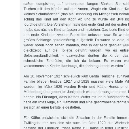
saßen stumpfsinnig auf lehnenlosen, langen Bänken. Sie schl
Tischen mit den Köpfen auf den Armen. Wagte ein Kind den Ko
kleines Schulmädchen (das als Belohnung ein Mittagessen bekam
schlug das Kind auf den Kopf. Ab und zu wurde ein ‚Kreissp
‚durchgeführt’: Die Vorsteherin faßte das erste Kind auf der erste
mußte das nächste Kind anfassen und mitziehen. Das letzte Kind d
das erste Kind der zweiten Bankreihe anfassen usw. So wurden
großen Schlange spiralenförmig aufgestellt. Es waren so viele,
weder hören noch sehen konnten, was in der Mitte gespielt wu
gleichzeitig auf die Toilette geführt wurden, wo es entset
Selbstverständlichkeit, – dazwischen durften die Kinder 
schreckliche Eindrücke, die ich da bekam. Es waren wo
verkommensten Kinder Hamburgs, die dorthin gebracht wurden.”
Am 10. November 1927 schließlich kam Gerda Henschel zur Welt.
Familie blieben trostlos. 1927 und 1928 mussten viele Male Mil
werden. Im März 1929 wurden Erwin und Käthe Henschel ern
Mühlenberg übergeben, im Juni jedoch wieder herausgenommen.
erlebte ein Fürsorger, dass Käthes Mutter mit ihr in "unerhörter 
hatte ein rotes Auge, ein Hämatom und eine geschwollene rechte 
sie sich an einer Bettstelle gestoßen.
Für Käthe entwickelte sich die Situation in der Familie immer 
Zwillingsbruder besuchte sie auch im Jahr 1929 die Wartesch
bestand der Eindruck, "dass Käthe zu Hause in jeder Hinsich