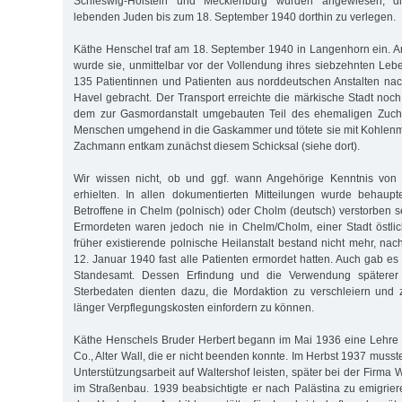
Schleswig-Holstein und Mecklenburg wurden angewiesen, di
lebenden Juden bis zum 18. September 1940 dorthin zu verlegen.
Käthe Henschel traf am 18. September 1940 in Langenhorn ein. 
wurde sie, unmittelbar vor der Vollendung ihres siebzehnten Lebe
135 Patientinnen und Patienten aus norddeutschen Anstalten na
Havel gebracht. Der Transport erreichte die märkische Stadt noc
dem zur Gasmordanstalt umgebauten Teil des ehemaligen Zucht
Menschen umgehend in die Gaskammer und tötete sie mit Kohlenm
Zachmann entkam zunächst diesem Schicksal (siehe dort).
Wir wissen nicht, ob und ggf. wann Angehörige Kenntnis von
erhielten. In allen dokumentierten Mitteilungen wurde behaupt
Betroffene in Chelm (polnisch) oder Cholm (deutsch) verstorben s
Ermordeten waren jedoch nie in Chelm/Cholm, einer Stadt östlic
früher existierende polnische Heilanstalt bestand nicht mehr, n
12. Januar 1940 fast alle Patienten ermordet hatten. Auch gab es
Standesamt. Dessen Erfindung und die Verwendung späterer a
Sterbedaten dienten dazu, die Mordaktion zu verschleiern und 
länger Verpflegungskosten einfordern zu können.
Käthe Henschels Bruder Herbert begann im Mai 1936 eine Lehre 
Co., Alter Wall, die er nicht beenden konnte. Im Herbst 1937 muss
Unterstützungsarbeit auf Waltershof leisten, später bei der Firma
im Straßenbau. 1939 beabsichtigte er nach Palästina zu emigriere