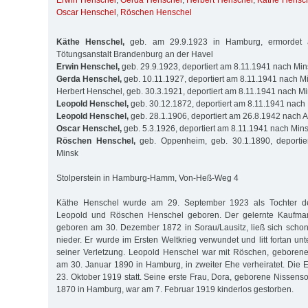
Erwin Henschel
,
Gerda Henschel
,
Herbert Henschel
,
Käthe Hensc
Oscar Henschel
,
Röschen Henschel
Käthe Henschel,
geb. am 29.9.1923 in Hamburg, ermordet 
Tötungsanstalt Brandenburg an der Havel
Erwin Henschel,
geb. 29.9.1923, deportiert am 8.11.1941 nach Min
Gerda Henschel,
geb. 10.11.1927, deportiert am 8.11.1941 nach M
Herbert Henschel, geb. 30.3.1921, deportiert am 8.11.1941 nach M
Leopold Henschel,
geb. 30.12.1872, deportiert am 8.11.1941 nach
Leopold Henschel,
geb. 28.1.1906, deportiert am 26.8.1942 nach 
Oscar Henschel,
geb. 5.3.1926, deportiert am 8.11.1941 nach Min
Röschen Henschel,
geb. Oppenheim, geb. 30.1.1890, deportie
Minsk
Stolperstein in Hamburg-Hamm, Von-Heß-Weg 4
Käthe Henschel wurde am 29. September 1923 als Tochter de
Leopold und Röschen Henschel geboren. Der gelernte Kaufma
geboren am 30. Dezember 1872 in Sorau/Lausitz, ließ sich scho
nieder. Er wurde im Ersten Weltkrieg verwundet und litt fortan u
seiner Verletzung. Leopold Henschel war mit Röschen, gebore
am 30. Januar 1890 in Hamburg, in zweiter Ehe verheiratet. Die
23. Oktober 1919 statt. Seine erste Frau, Dora, geborene Nissens
1870 in Hamburg, war am 7. Februar 1919 kinderlos gestorben.