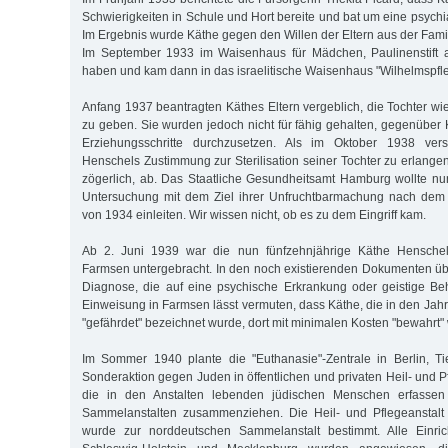
Schwierigkeiten in Schule und Hort bereite und bat um eine psych
Im Ergebnis wurde Käthe gegen den Willen der Eltern aus der Fami
Im September 1933 im Waisenhaus für Mädchen, Paulinenstift 
haben und kam dann in das israelitische Waisenhaus "Wilhelmspfle
Anfang 1937 beantragten Käthes Eltern vergeblich, die Tochter wie
zu geben. Sie wurden jedoch nicht für fähig gehalten, gegenüber
Erziehungsschritte durchzusetzen. Als im Oktober 1938 ver
Henschels Zustimmung zur Sterilisation seiner Tochter zu erlange
zögerlich, ab. Das Staatliche Gesundheitsamt Hamburg wollte nu
Untersuchung mit dem Ziel ihrer Unfruchtbarmachung nach dem
von 1934 einleiten. Wir wissen nicht, ob es zu dem Eingriff kam.
Ab 2. Juni 1939 war die nun fünfzehnjährige Käthe Hensche
Farmsen untergebracht. In den noch existierenden Dokumenten über
Diagnose, die auf eine psychische Erkrankung oder geistige Be
Einweisung in Farmsen lässt vermuten, dass Käthe, die in den Jah
"gefährdet" bezeichnet wurde, dort mit minimalen Kosten "bewahrt" 
Im Sommer 1940 plante die "Euthanasie"-Zentrale in Berlin, Ti
Sonderaktion gegen Juden in öffentlichen und privaten Heil- und Pf
die in den Anstalten lebenden jüdischen Menschen erfasse
Sammelanstalten zusammenziehen. Die Heil- und Pflegeanstal
wurde zur norddeutschen Sammelanstalt bestimmt. Alle Einri