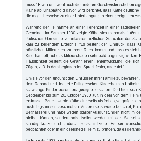
muss." Erwin und wohl auch die anderen Geschwister schoben eig
Käthe ab. Unabhängig davon wird berichtet, dass Käthe deutliche 
die möglicherweise zu einer Unterbringung in einer geeigneten Ansta
Während der Teilnahme an einer Ferienzeit in einer Tagesferie
Gemeinde im Sommer 1930 zeigte Käthe sich mehrmals äußerst s
Jüdischen Gemeinde veranlasstes ärztliches Gutachten der Schu
kam zu folgendem Ergebnis: "Es besteht der Eindruck, dass K
häuslichen Milieu nicht zu ihrem Recht kommt und dass es sich b
Kind handelt, auf das Milieuschäden sehr bald ungünstig wirken. 
Häuslichkeit besteht die Gefahr einer Fehlentwicklung, die sich 
Zügen, z. B. in dem beginnenden Sprachfehler, andeutet."
Um sie vor den ungünstigen Einflüssen ihrer Familie zu bewahren, 
dem Raphael und Jeanette Ettlingerschen Kinderheim in Hofheim 
schwierige Kinder besonders geeignet erschien. Dort hielt sich
September bis zum 20. Oktober 1930 auf. In dem von dem Heim ü
erstatteten Bericht wurde Käthe einerseits als frohes, vergnügtes u
auch folgsam sei, beschrieben. Andererseits wurde berichtet, Kät
Bettnässerei und habe wegen starker Ausdünstungen nicht im g
bleiben können, sondern habe isoliert werden müssen. Sie sei so
ständig kratze und dadurch selbst infiziere. Es sei wünsch
beobachten oder in ein geeignetes Heim zu bringen, da es gefährde
Im Frühjahr 1933 berichtete die Fürsorgerin Thekla Picard, dass 