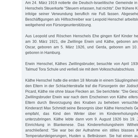
Am 24. März 1919 notierte die Deutsch-Israelitische Gemeinde 
Henschels Steuerkarte "Steuern erlassen, hat nichts". Der frühere 
infolge seiner Verwundung beruflich nie Fuß fassen. Abgeseh
Beschäftigungen als Hilfsschreiber war Leopold Henschel arbeitsl
weitgehend von Fürsorgeunterstützung.
Aus Leopold und Röschen Henschels Ehe gingen fünf Kinder her
am 30. März 1921, die Zwillinge Erwin und Käthe, geboren am
Oscar, geboren am 5. März 1926, und Gerda, geboren am 10.
geboren in Hamburg.
Erwin Henschel, Käthes Zwillingsbruder, besuchte von April 19
Talmud Tora Schule und verließ sie mit dem Volksschulabschluss.
Käthe Henschel hatte die ersten 18 Monate in einem Säuglingsheim
den Eltern in der Schlachterstraße traf die Fürsorgerin der Jüdi
Picard, Käthe nie ohne blaue Flecken an. Sie berichtete: "Die Ges
Zwillingsbruder Erwin war nach dem Erscheinen von Käthe eifersü
Eltern durch Bevorzugung des Knaben zu beheben versuchte
Kinderarzt Max Schmidt seine Besorgnis über Käthe Henschels G
empfahl, das Kind den Winter über im Kindererholungsh
unterzubringen. Käthe lebte dann vom 9. August 1926 bis 19. 
Einrichtung in Blankenese. Das Kindererholungsheim Wilhel
anschließend: "Sie war bei der Aufnahme ein stilles blasses K
Temperatursteigerungen, Husten u. Bettnässen. Sie hat einen a