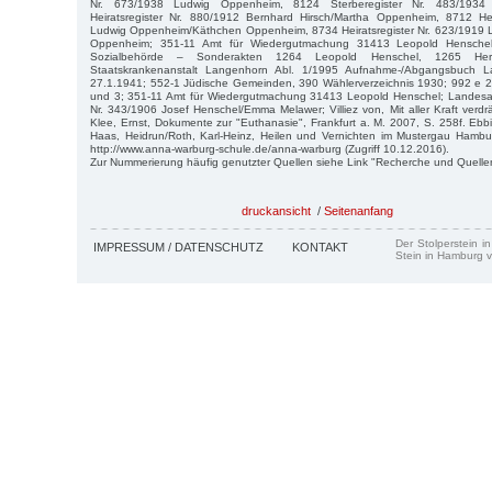
Nr. 673/1938 Ludwig Oppenheim, 8124 Sterberegister Nr. 483/1934
Heiratsregister Nr. 880/1912 Bernhard Hirsch/Martha Oppenheim, 8712 Hei
Ludwig Oppenheim/Käthchen Oppenheim, 8734 Heiratsregister Nr. 623/1919
Oppenheim; 351-11 Amt für Wiedergutmachung 31413 Leopold Henschel j
Sozialbehörde – Sonderakten 1264 Leopold Henschel, 1265 Herb
Staatskrankenanstalt Langenhorn Abl. 1/1995 Aufnahme-/Abgangsbuch L
27.1.1941; 552-1 Jüdische Gemeinden, 390 Wählerverzeichnis 1930; 992 e 2 
und 3; 351-11 Amt für Wiedergutmachung 31413 Leopold Henschel; Landesarch
Nr. 343/1906 Josef Henschel/Emma Melawer; Villiez von, Mit aller Kraft verdr
Klee, Ernst, Dokumente zur "Euthanasie", Frankfurt a. M. 2007, S. 258f. Eb
Haas, Heidrun/Roth, Karl-Heinz, Heilen und Vernichten im Mustergau Hamb
http://www.anna-warburg-schule.de/anna-warburg (Zugriff 10.12.2016).
Zur Nummerierung häufig genutzter Quellen siehe Link "Recherche und Quelle
druckansicht
/
Seitenanfang
Der Stolperstein i
IMPRESSUM / DATENSCHUTZ
KONTAKT
Stein in Hamburg v