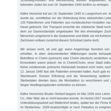
Schleswig-Holstein und Mecklenburg wurden angewiesen, di
lebenden Juden bis zum 18. September 1940 dorthin zu verlegen.
Käthe Henschel traf am 18. September 1940 in Langenhorn ein. 
wurde sie, unmittelbar vor der Vollendung ihres siebzehnten Lebe
135 Patientinnen und Patienten aus norddeutschen Anstalten na
Havel gebracht. Der Transport erreichte die märkische Stadt noc
dem zur Gasmordanstalt umgebauten Teil des ehemaligen Zucht
Menschen umgehend in die Gaskammer und tötete sie mit Kohlenm
Zachmann entkam zunächst diesem Schicksal (siehe dort).
Wir wissen nicht, ob und ggf. wann Angehörige Kenntnis von
erhielten. In allen dokumentierten Mitteilungen wurde behaupt
Betroffene in Chelm (polnisch) oder Cholm (deutsch) verstorben s
Ermordeten waren jedoch nie in Chelm/Cholm, einer Stadt östlic
früher existierende polnische Heilanstalt bestand nicht mehr, n
12. Januar 1940 fast alle Patienten ermordet hatten. Auch gab es
Standesamt. Dessen Erfindung und die Verwendung späterer a
Sterbedaten dienten dazu, die Mordaktion zu verschleiern und 
länger Verpflegungskosten einfordern zu können.
Käthe Henschels Bruder Herbert begann im Mai 1936 eine Lehre 
Co., Alter Wall, die er nicht beenden konnte. Im Herbst 1937 muss
Unterstützungsarbeit auf Waltershof leisten, später bei der Firma
im Straßenbau. 1939 beabsichtigte er nach Palästina zu emigriere