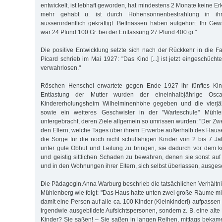
entwickelt, ist lebhaft geworden, hat mindestens 2 Monate keine 
mehr gehabt u. ist durch Höhensonnenbestrahlung in ih
ausserordentlich gekräftigt. Bettnässen haben aufgehört. Ihr Ge
war 24 Pfund 100 Gr. bei der Entlassung 27 Pfund 400 gr."
Die positive Entwicklung setzte sich nach der Rückkehr in die Fam
Picard schrieb im Mai 1927: "Das Kind [...] ist jetzt eingeschücht
verwahrlosen."
Röschen Henschel erwartete gegen Ende 1927 ihr fünftes Kind
Entlastung der Mutter wurden der eineinhalbjährige Os
Kindererholungsheim Wilhelminenhöhe gegeben und die vierjä
sowie ein weiteres Geschwister in der "Warteschule" Mühl
untergebracht, deren Ziele allgemein so umrissen wurden: "Der Zwec
den Eltern, welche Tages über ihrem Erwerbe außerhalb des Hau
die Sorge für die noch nicht schulfähigen Kinder von 2 bis 7 
unter gute Obhut und Leitung zu bringen, sie dadurch vor dem k
und geistig sittlichen Schaden zu bewahren, denen sie sonst au
und in den Wohnungen ihrer Eltern, sich selbst überlassen, ausgese
Die Pädagogin Anna Warburg beschrieb die tatsächlichen Verhältni
Mühlenberg wie folgt: "Das Haus hatte unten zwei große Räume mi
damit eine Person auf alle ca. 100 Kinder (Kleinkinder!) aufpassen
irgendwie ausgebildete Aufsichtspersonen, sondern z. B. eine alt
Kinder? Sie saßen! – Sie saßen in langen Reihen, mittags bekam