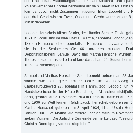
der Hachschara-Ausbildungsstätte für Landwirtschaft und späte
Polenzwerder bei Chorin/Eberswalde auf sein Leben in Palästina v
kam es jedoch nicht. Zusammen mit seinen Eltern Leopold und
den drei Geschwistern Erwin, Oscar und Gerda wurde er am 8
Minsk deportiert.
Leopold Henschels älterer Bruder, der Händler Samuel David, g
1871 in Sorau, und dessen Ehefrau Martha, geborene London, ge
1870 in Hamburg, lebten ebenfalls in Hamburg, und zwar viele Ja
sie in die Schlachterstraße 46 umziehen mussten. Dort
Deportationsbefehl. Samuel David und Martha Henschel wurden 
Theresienstadt transportiert und kurz darauf, am 21. September, i
Treblinka weiterdeportiert.
Samuel und Marthas Henschels Sohn Leopold, geboren am 28. Ja
wohnte wie sein gleichnamiger Onkel im Von-Heß-Weg 
Chapeaurougeweg 27, ebenfalls in Hamm, zog. Leopold jun. ve
Handelsvertreter in der Häute-Branche gut. Mit seiner nichtjüd
Anna, geboren am 3. Dezember 1904 in Hamburg, hatte er drei Kin
und 1936 zur Welt kamen: Ralph Jacob Henschel, geboren am 3
Martha Henschel, geboren am 3. April 1934, Lilian Ursula Hen
Januar 1936. Eva Martha, die mittlere Tochter, starb im November
sieben Monaten. Die Jüdische Gemeinde vermerkte dazu, "gestor
Christin. Beerdigung von uns abgelehnt".