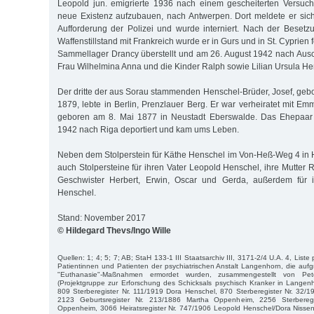
Leopold jun. emigrierte 1936 nach einem gescheiterten Versuc
neue Existenz aufzubauen, nach Antwerpen. Dort meldete er sic
Aufforderung der Polizei und wurde interniert. Nach der Beset
Waffenstillstand mit Frankreich wurde er in Gurs und in St. Cyprien 
Sammellager Drancy überstellt und am 26. August 1942 nach Ausch
Frau Wilhelmina Anna und die Kinder Ralph sowie Lilian Ursula He
Der dritte der aus Sorau stammenden Henschel-Brüder, Josef, ge
1879, lebte in Berlin, Prenzlauer Berg. Er war verheiratet mit E
geboren am 8. Mai 1877 in Neustadt Eberswalde. Das Ehepaar
1942 nach Riga deportiert und kam ums Leben.
Neben dem Stolperstein für Käthe Henschel im Von-Heß-Weg 4 i
auch Stolpersteine für ihren Vater Leopold Henschel, ihre Mutter
Geschwister Herbert, Erwin, Oscar und Gerda, außerdem für 
Henschel.
Stand: November 2017
© Hildegard Thevs/Ingo Wille
Quellen: 1; 4; 5; 7; AB; StaH 133-1 III Staatsarchiv III, 3171-2/4 U.A. 4, Liste
Patientinnen und Patienten der psychiatrischen Anstalt Langenhorn, die aufgr
"Euthanasie"-Maßnahmen ermordet wurden, zusammengestellt von P
(Projektgruppe zur Erforschung des Schicksals psychisch Kranker in Langen
809 Sterberegister Nr. 111/1919 Dora Henschel, 870 Sterberegister Nr. 32
2123 Geburtsregister Nr. 213/1886 Martha Oppenheim, 2256 Sterbereg
Oppenheim, 3066 Heiratsregister Nr. 747/1906 Leopold Henschel/Dora Nissen