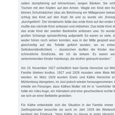
saßen stumpfsinnig auf lehnenlosen, langen Bänken. Sie schl
Tischen mit den Köpfen auf den Armen. Wagte ein Kind den Ko
kleines Schulmädchen (das als Belohnung ein Mittagessen bekam
schlug das Kind auf den Kopf. Ab und zu wurde ein ‚Kreissp
‚durchgeführt’: Die Vorsteherin faßte das erste Kind auf der erste
mußte das nächste Kind anfassen und mitziehen. Das letzte Kind d
das erste Kind der zweiten Bankreihe anfassen usw. So wurden
großen Schlange spiralenförmig aufgestellt. Es waren so viele,
weder hören noch sehen konnten, was in der Mitte gespielt wu
gleichzeitig auf die Toilette geführt wurden, wo es entset
Selbstverständlichkeit, – dazwischen durften die Kinder 
schreckliche Eindrücke, die ich da bekam. Es waren wo
verkommensten Kinder Hamburgs, die dorthin gebracht wurden.”
Am 10. November 1927 schließlich kam Gerda Henschel zur Welt.
Familie blieben trostlos. 1927 und 1928 mussten viele Male Mil
werden. Im März 1929 wurden Erwin und Käthe Henschel ern
Mühlenberg übergeben, im Juni jedoch wieder herausgenommen.
erlebte ein Fürsorger, dass Käthes Mutter mit ihr in "unerhörter 
hatte ein rotes Auge, ein Hämatom und eine geschwollene rechte 
sie sich an einer Bettstelle gestoßen.
Für Käthe entwickelte sich die Situation in der Familie immer 
Zwillingsbruder besuchte sie auch im Jahr 1929 die Wartesch
bestand der Eindruck, "dass Käthe zu Hause in jeder Hinsich