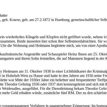
utter
 geb. Kraese, geb. am 27.2.1872 in Hamburg, gemeinschaftlicher Se
in wiederholtes Klingeln und Klopfen nicht geöffnet wurde, nehme i
zusammen. Beide äusserten hier schon ihre Selbstmordabsichten. Sie 
 21 Uhr die Wohnung und Heitmann begleitete mich, um von einer Apothe
aufmännische Angestellte und Schauspieler Heinz Ihnen am 25. Oktober
garten und ihrem Sohn feststellen, die auf Matratzen liegend in de
y Heitmann am 11. Oktober 1938 in einer Lichtbildkartei der Kriminal
ße in Hoheluft-West zu Hause und hatte in den Jahren um 1936 seine Fre
ilette war Mitte der 1930er Jahre ein beliebter und frequentierter Tre
tte Theodor Gehring 1936 oder 1937 dort kennengelernt und sich mit i
 Weidenallee, ausgeführt. Für die Dienstleistung bekam Theodor Gehrin
ht mehr Geld erhalten würde, zusätzliche fünf RM. Der zu den schärf
 vorangegangenen Verfahren in unangenehmer Erinnerung: Im homosexuel