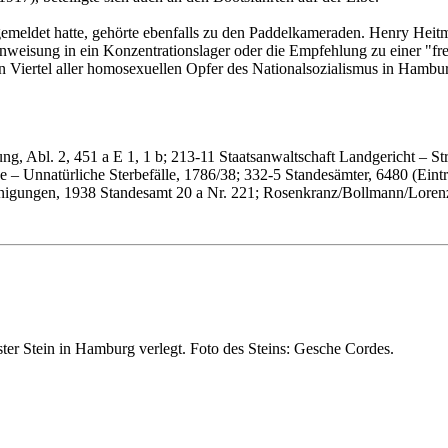
gemeldet hatte, gehörte ebenfalls zu den Paddelkameraden. Henry Heit
inweisung in ein Konzentrationslager oder die Empfehlung zu einer "fr
n Viertel aller homosexuellen Opfer des Nationalsozialismus in Hamburg
g, Abl. 2, 451 a E 1, 1 b; 213-11 Staatsanwaltschaft Landgericht – Str
 – Unnatürliche Sterbefälle, 1786/38; 332-5 Standesämter, 6480 (Eintra
inigungen, 1938 Standesamt 20 a Nr. 221; Rosenkranz/Bollmann/Loren
ter Stein in Hamburg verlegt. Foto des Steins: Gesche Cordes.