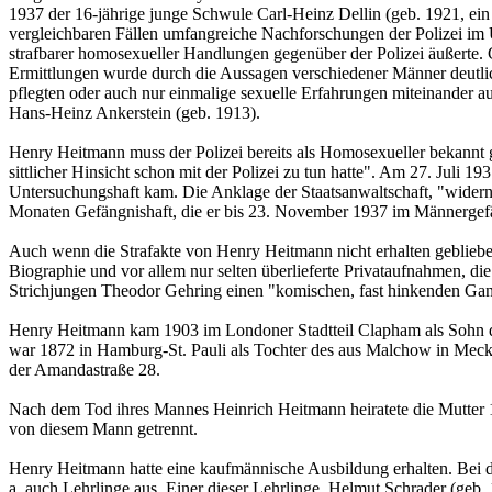
1937 der 16-jährige junge Schwule Carl-Heinz Dellin (geb. 1921, ei
vergleichbaren Fällen umfangreiche Nachforschungen der Polizei im U
strafbarer homosexueller Handlungen gegenüber der Polizei äußerte. 
Ermittlungen wurde durch die Aussagen verschiedener Männer deutlic
pflegten oder auch nur einmalige sexuelle Erfahrungen miteinander a
Hans-Heinz Ankerstein (geb. 1913).
Henry Heitmann muss der Polizei bereits als Homosexueller bekannt g
sittlicher Hinsicht schon mit der Polizei zu tun hatte". Am 27. Juli 
Untersuchungshaft kam. Die Anklage der Staatsanwaltschaft, "widerna
Monaten Gefängnishaft, die er bis 23. November 1937 im Männergefä
Auch wenn die Strafakte von Henry Heitmann nicht erhalten gebliebe
Biographie und vor allem nur selten überlieferte Privataufnahmen, 
Strichjungen Theodor Gehring einen "komi­schen, fast hinkenden Gan
Henry Heitmann kam 1903 im Londoner Stadtteil Clapham als Sohn de
war 1872 in Hamburg-St. Pauli als Tochter des aus Malchow in Meck
der Amandastraße 28.
Nach dem Tod ihres Mannes Heinrich Heitmann heiratete die Mutter 
von diesem Mann getrennt.
Henry Heitmann hatte eine kaufmännische Ausbildung erhalten. Bei der
a. auch Lehrlinge aus. Einer dieser Lehrlinge, Helmut Schrader (geb. 