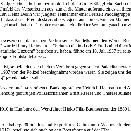
n Stolperstein ist in Hammerbrook, Heinrich-Grone-Stieg/Ecke Sachsen
mfeld des Verstorbenen aus, zumal die Mutter aufgrund eines an ihren
Carl-Heinz Dellin war jüngster Teilnehmer einer Freizeit-Paddelgruppe
h, dass dieser Freundeskreis überwiegend aus homosexuellen Männern b
usgetauscht hatten. Darunter war auch ein direkter Wohnungsnachbar v
ewesen sein, da in einem Verhör seines Paddelkameraden Werner Bechler
1937 wurde Henry Heitmann in "Schutzhaft" in das KZ Fuhlsbüttel überfü
türliche Unzucht" betrieben zu haben, führte am 10. Juli 1937 zu sei
ngnis Fuhlsbüttel absaß.
n ist, so befanden sich in dem Verfahren gegen seinen Paddelkamerade
die 1937 von der Polizei beschlagnahmt worden waren. Sie zeigen uns 
g" gehabt haben soll.
s dort auch verstorbenen Bankangestellten Heinrich Heitmann und Ama
lenburg gebürtigen Polizeioffizianten Ernst Kraese und Therese Julia
1910 in Hamburg den Werkführer Hinko Filip Baumgarten, der 1880 in 
 inhabergeführten Im- und Exportfirma Guttmann u. Widawer in der Gerh
1917), beteiligte sich auch an den Bootsfahrten auf der Elbe.