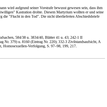
mann wird aufgrund seiner Vorstrafe bewusst gewesen sein, dass ihm
eiwilligen" Kastration drohte. Diesem Martyrium wollten er und seine
 die "Flucht in den Tod". Die nicht überlieferten Abschiedsbriefe
afsachen, 584/38 u. 3834/40, Blätter 41 u. 43; 242-1 II
g Nr. 379) u. 8160 (Eintrag Nr. 220); 332-3 Zivilstandsaufsicht, A
z, Homosexuellen-Verfolgung, S. 97–98, 199, 217.