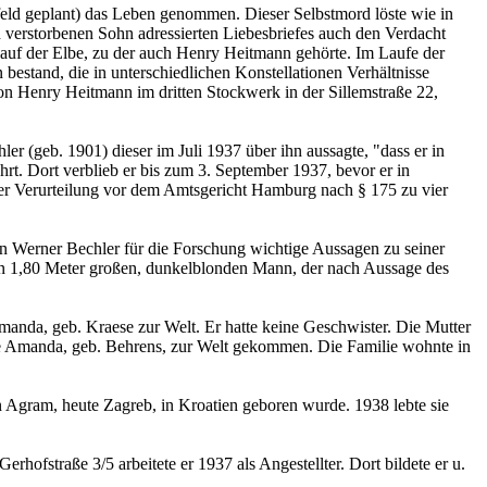
feld geplant) das Leben genommen. Dieser Selbstmord löste wie in
 verstorbenen Sohn adressierten Liebesbriefes auch den Verdacht
 auf der Elbe, zu der auch Henry Heitmann gehörte. Im Laufe der
estand, die in unterschiedlichen Konstellationen Verhältnisse
on Henry Heitmann im dritten Stockwerk in der Sillemstraße 22,
 (geb. 1901) dieser im Juli 1937 über ihn aussagte, "dass er in
hrt. Dort verblieb er bis zum 3. September 1937, bevor er in
ner Verurteilung vor dem Amtsgericht Hamburg nach § 175 zu vier
n Werner Bechler für die Forschung wichtige Aussagen zu seiner
den 1,80 Meter großen, dunkelblonden Mann, der nach Aussage des
nda, geb. Kraese zur Welt. Er hatte keine Geschwister. Die Mutter
ne Amanda, geb. Behrens, zur Welt gekommen. Die Familie wohnte in
Agram, heute Zagreb, in Kroatien geboren wurde. 1938 lebte sie
ofstraße 3/5 arbeitete er 1937 als Angestellter. Dort bildete er u.