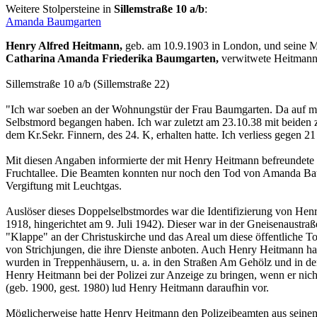
Weitere Stolpersteine in
Sillemstraße 10 a/b
:
Amanda Baumgarten
Henry Alfred Heitmann,
geb. am 10.9.1903 in London, und seine M
Catharina Amanda Friederika Baumgarten,
verwitwete Heitmann,
Sillemstraße 10 a/b (Sillemstraße 22)
"Ich war soeben an der Wohnungstür der Frau Baumgarten. Da auf me
Selbstmord begangen haben. Ich war zuletzt am 23.10.38 mit beiden 
dem Kr.Sekr. Finnern, des 24. K, erhalten hatte. Ich verliess gegen
Mit diesen Angaben informierte der mit Henry Heitmann befreundete k
Fruchtallee. Die Beamten konnten nur noch den Tod von Amanda Baum
Vergiftung mit Leuchtgas.
Auslöser dieses Doppelselbstmordes war die Identifizierung von Henr
1918, hingerichtet am 9. Juli 1942). Dieser war in der Gneisenaustra
"Klappe" an der Christuskirche und das Areal um diese öffentliche To
von Strichjungen, die ihre Dienste anboten. Auch Henry Heitmann ha
wurden in Treppenhäusern, u. a. in den Straßen Am Gehölz und in der
Henry Heitmann bei der Polizei zur Anzeige zu bringen, wenn er nic
(geb. 1900, gest. 1980) lud Henry Heitmann daraufhin vor.
Möglicherweise hatte Henry Heitmann den Polizeibeamten aus seinem