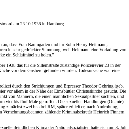
lbstmord am 23.10.1938 in Hamburg
ch an, dass Frau Baumgarten und ihr Sohn Henry Heitmann,
waren in sehr gedrückter Stimmung, weil Heitmann eine Vorladung von
ke ein Schlafmittel zu holen."
 1938 das für die Sillemstraße zuständige Polizeirevier 23 in der
r Küche vor dem Gasherd gefunden wurden. Todesursache war eine
polizei durch den Strichjungen und Erpresser Theodor Gehring (geb.
ier vor allem in der Nähe der Eimsbüttler Christuskirche gesucht. Die
ffpunkt von Männern, die einen männlichen Sexualpartner suchten, und
hm vier bis fünf Male getroffen. Die sexuellen Handlungen (Onanie)
g zunächst zwei bis drei RM, später erhielt er, nach Androhung,
sten Vernehmungsbeamten zählende Kriminalsekretär Heinrich Finnern
lenfeindlichen Klima der Nationalsozialisten hatte sich am 3. Juli