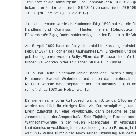
1893 hatte er die Hamburgerin Elise Lippmann (geb. 13.2.1875) g
bekam drei Kinder: John (geb. 8.6.1894), Johanna (geb. 29.9.189
Julius (geb. 17.5.1897, gest. 8.8.1917).
Julius Heinemann wurde als Kaufmann tätig. 1893 hatte er die F
Handlung und Commiss. in Häuten, Fellen, Rohprodukten
Düsternstraße 3 gegründet, später verlegte er den Betrieb in die Adm
Am 8. April 1899 hatte er Betty Lindenfeld in Kassel geheiratet
Februar 1874 als Tochter des Kaufmannes Emil Lindenfeld und d
geb. Leroi geboren worden. Bettys Eltern, das Ehepaar Lindenfeld
Kinder. Sie wohnten in der Kölnischen Straße 13 in Kassel.
Julius und Betty Heinemann lebten nach der Eheschließung
Hamburger Stadtteil Winterhude und zogen dann mehrmals u
Neustadt wohnte das Ehepaar in der Fehlandstraße 10, in de
schließlich ab 1933 am Holstenwall 10.
Der gemeinsame Sohn Kurt Joseph war am 8. Januar 1900 im 
worden und blieb ihr einziges Kind. Als Kurt schulpflichtig wurd
Eltern zunächst auf eine Privatschule, dann besuchte er d
Johanneums in der Armgartstraße. Sein Einjährigen-Examen besta
Wahnschaff-Schule in der Neuen Rabenstraße. Im Anschluss
kaufmännische Ausbildung in Lübeck, in der gleichen Branche, in de
war. 1917 wurde Kurt Soldat. Nach seiner Entlassung aus dem Kr