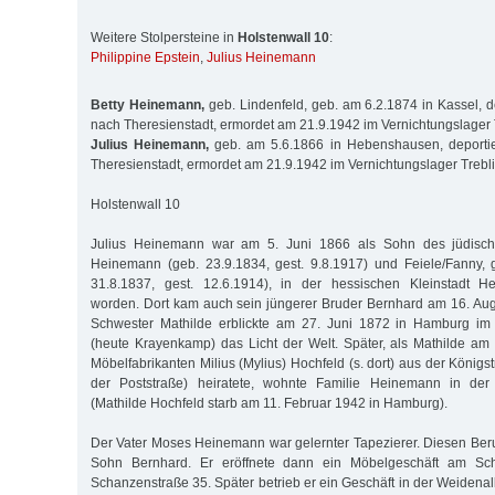
Weitere Stolpersteine in
Holstenwall 10
:
Philippine Epstein
,
Julius Heinemann
Betty Heinemann,
geb. Lindenfeld, geb. am 6.2.1874 in Kassel, d
nach Theresienstadt, ermordet am 21.9.1942 im Vernichtungslager 
Julius Heinemann,
geb. am 5.6.1866 in Hebenshausen, deporti
Theresienstadt, ermordet am 21.9.1942 im Vernichtungslager Trebl
Holstenwall 10
Julius Heinemann war am 5. Juni 1866 als Sohn des jüdisc
Heinemann (geb. 23.9.1834, gest. 9.8.1917) und Feiele/Fanny, 
31.8.1837, gest. 12.6.1914), in der hessischen Kleinstadt 
worden. Dort kam auch sein jüngerer Bruder Bernhard am 16. Aug
Schwester Mathilde erblickte am 27. Juni 1872 in Hamburg im
(heute Krayenkamp) das Licht der Welt. Später, als Mathilde a
Möbelfabrikanten Milius (Mylius) Hochfeld (s. dort) aus der Königst
der Poststraße) heiratete, wohnte Familie Heinemann in der
(Mathilde Hochfeld starb am 11. Februar 1942 in Hamburg).
Der Vater Moses Heinemann war gelernter Tapezierer. Diesen Beruf
Sohn Bernhard. Er eröffnete dann ein Möbelgeschäft am Sc
Schanzenstraße 35. Später betrieb er ein Geschäft in der Weidena