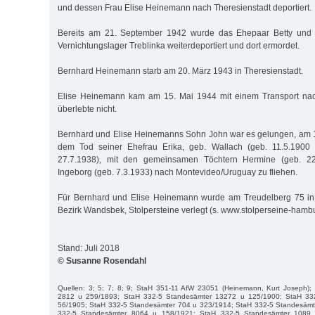
und dessen Frau Elise Heinemann nach Theresienstadt deportiert.
Bereits am 21. September 1942 wurde das Ehepaar Betty und 
Vernichtungslager Treblinka weiterdeportiert und dort ermordet.
Bernhard Heinemann starb am 20. März 1943 in Theresienstadt.
Elise Heinemann kam am 15. Mai 1944 mit einem Transport nac
überlebte nicht.
Bernhard und Elise Heinemanns Sohn John war es gelungen, am 1
dem Tod seiner Ehefrau Erika, geb. Wallach (geb. 11.5.1900 
27.7.1938), mit den gemeinsamen Töchtern Hermine (geb. 2
Ingeborg (geb. 7.3.1933) nach Montevideo/Uruguay zu fliehen.
Für Bernhard und Elise Heinemann wurde am Treudelberg 75 in 
Bezirk Wandsbek, Stolpersteine verlegt (s. www.stolperseine-hambu
Stand: Juli 2018
© Susanne Rosendahl
Quellen: 3; 5; 7; 8; 9; StaH 351-11 AfW 23051 (Heinemann, Kurt Joseph)
2812 u 259/1893; StaH 332-5 Standesämter 13272 u 125/1900; StaH 33
56/1905; StaH 332-5 Standesämter 704 u 323/1914; StaH 332-5 Standesämt
332-5 Standesämter 8064 u 158/1921; StaH 332-5 Standesämter 1089