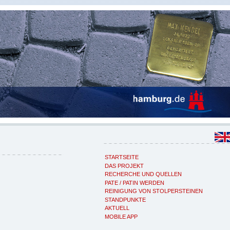
STARTSEITE
DAS PROJEKT
RECHERCHE UND QUELLEN
PATE / PATIN WERDEN
REINIGUNG VON STOLPERSTEINEN
STANDPUNKTE
AKTUELL
MOBILE APP