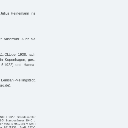
Julius Heinemann ins
h Auschwitz. Auch sie
1. Oktober 1938, nach
in Kopenhagen, gest.
2.5.1922) und Hanna-
Lemsahl-Mellingstedt,
rg.de).
; StaH 332-5 Standesämter
2-5 Standesämter 3040 u
er 6958 u 952/1917; StaH
 u 281/1938; StaH 332-5