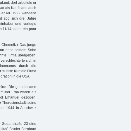
gland, dort arbeitete er
 war als Kaufmann auch
iler 48. 1922 wandelte
d zog sich drei Jahre
ninhaber und verlegte
n 11/14, dann ein paar
n Chemnitz). Das junge
ann hatte seinem Sohn
annte Firma übergeben.
erschlechterte sich in
einemanns durch die
 musste Kurt die Firma
gration in die USA.
urück. Die gemeinsame
rt und Erna waren als
ried Emanuel gezogen.
o Theresienstadt, seine
ber 1944 in Auschwitz
er Sedanstraße 23 eine
ulius’ Bruder Bernhard