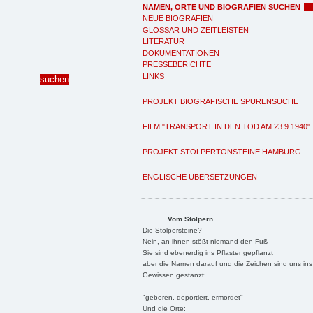
NAMEN, ORTE UND BIOGRAFIEN SUCHEN
NEUE BIOGRAFIEN
GLOSSAR UND ZEITLEISTEN
LITERATUR
DOKUMENTATIONEN
PRESSEBERICHTE
LINKS
PROJEKT BIOGRAFISCHE SPURENSUCHE
FILM "TRANSPORT IN DEN TOD AM 23.9.1940"
PROJEKT STOLPERTONSTEINE HAMBURG
ENGLISCHE ÜBERSETZUNGEN
Vom Stolpern
Die Stolpersteine?
Nein, an ihnen stößt niemand den Fuß
Sie sind ebenerdig ins Pflaster gepflanzt
aber die Namen darauf und die Zeichen sind uns ins
Gewissen gestanzt:
"geboren, deportiert, ermordet"
Und die Orte: