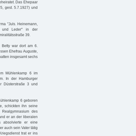
eheiratet. Das Ehepaar
5, gest. 5.7.1927) und
irma "Juls. Heinemann,
 und Leder" in der
iralitätsstraße 39.
. Betty war dort am 6.
essen Ehefrau Auguste,
 hatten insgesamt sechs
 im Mühlenkamp 6 im
m. In der Hamburger
r Düsterstraße 3 und
Mühlenkamp 6 geboren
e, schickten ihn seine
as Realgymnasium des
nd er an der liberalen
 absolvierte er eine
r auch sein Vater tätig
iegsdienst trat er ins