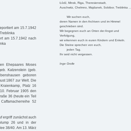
Łódź, Minsk, Riga, Theresienstadt,
Auschwitz, Chelmno, Majdanek, Sobibor, Treblinka ..
Wir suchen euch,
deren Namen in den Archiven und im Himmel
geschrieben sind.
eportiert am 15.7.1942
Wir begegnen euch an Orten der Angst und
Treblinka
Verfolgung,
ert am 15.7.1942 nach
wir erkennen euch in euren Kindern und Enkeln.
inka
Die Steine sprechen von euch,
jeden Tag.
Ihr seid nicht vergessen.
Inge Grolle
hen Ehepaares Moses
geb. Katzenstein (geb.
Hebenshausen geboren
ust 1867 zur Welt. Die
 Kraienkamp, Platz 16
m 10. Februar 1905 den
raße 36 (heute ein Teil
 Caffamacherreihe 52
 ergriff zunächst auch
hlump 26 und in der
llee 38/40. Am 13. März