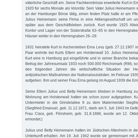
väterliche Geschäft ein. Seine Fachkenntnisse erweiterte Kurt in En
1920 für sechs Monate als Volontär. Sein Vater Julius Heinemann
an der Hamburger Börse tätig, einen festen Platz hatte er am Pfe
Julius Heinemann seine Firma in eine Aktiengesellschaft um un
später aus dem Geschäftsleben zurück. Kurt wurde 1925 Allei
Kontor und Lager von der Süderstraße 63–65 in den Herrengrabe
Häuser weiter in den Herrengraben 26–29.
1931 heiratete Kurt in Aschersleben Erna Levy (geb. 27.12.1907 i
Paar wohnte bei Kurts Eltern am Holstenwall 10. Julius Heinem
Kurt eine in Hamburg gut eingeführte und in seiner Branche bek
Betrug der Jahresumsatz 1933 noch 500.000 Reichsmark (RM), so v
den folgenden Jahren die wirtschaftliche Situation der H
antijüdischen Maßnahmen der Nationalsozialisten. Im Februar 1939
aufgeben. Ihm und seiner Frau Erna gelang im August 1939 die Emi
Seine Eltern Julius und Betty Heinemann blieben in Hamburg z
Wohnung am Holstenwall hatten sie schon zuvor aufgegeben. Ku
Untermieter in die Grindelallee 9 zu dem Malermeister Siegf
(Siegfried Emanuel, geb. 11.12.1871, starb am 5. Juli 1943 im Gett
Frau Clara, geb. Flörsheim, geb. 31.8.1886, wurde am 12. Okto
ermordet.)
Julius und Betty Heinemann hatten im Jüdischen Altenheim in d
Unterkunft erhalten. Am 19. Juli 1942 wurde sie gemeinsam mit J