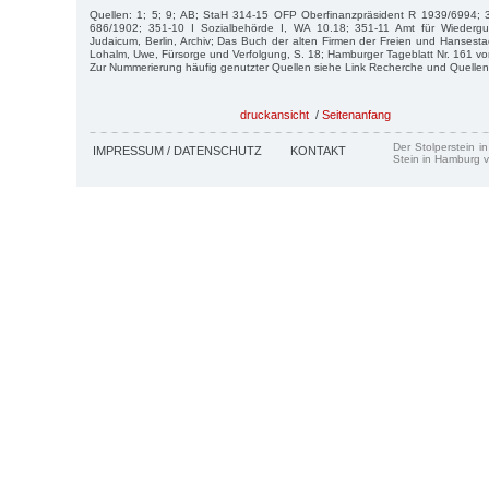
Quellen: 1; 5; 9; AB; StaH 314-15 OFP Oberfinanzpräsident R 1939/6994;
686/1902; 351-10 I Sozialbehörde I, WA 10.18; 351-11 Amt für Wieder
Judaicum, Berlin, Archiv; Das Buch der alten Firmen der Freien und Hansestad
Lohalm, Uwe, Fürsorge und Verfolgung, S. 18; Hamburger Tageblatt Nr. 161 v
Zur Nummerierung häufig genutzter Quellen siehe Link Recherche und Quellen
druckansicht
/
Seitenanfang
Der Stolperstein i
IMPRESSUM / DATENSCHUTZ
KONTAKT
Stein in Hamburg v