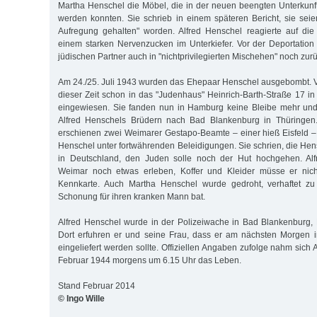
Martha Henschel die Möbel, die in der neuen beengten Unterkunft 
werden konnten. Sie schrieb in einem späteren Bericht, sie sei
Aufregung gehalten" worden. Alfred Henschel reagierte auf die
einem starken Nervenzucken im Unterkiefer. Vor der Deportation 
jüdischen Partner auch in "nichtprivilegierten Mischehen" noch zurü
Am 24./25. Juli 1943 wurden das Ehepaar Henschel ausgebombt. V
dieser Zeit schon in das "Judenhaus" Heinrich-Barth-Straße 17
eingewiesen. Sie fanden nun in Hamburg keine Bleibe mehr und
Alfred Henschels Brüdern nach Bad Blankenburg in Thüringen
erschienen zwei Weimarer Gestapo-Beamte – einer hieß Eisfeld – 
Henschel unter fortwährenden Beleidigungen. Sie schrien, die Hen
in Deutschland, den Juden solle noch der Hut hochgehen. Alf
Weimar noch etwas erleben, Koffer und Kleider müsse er nich
Kennkarte. Auch Martha Henschel wurde gedroht, verhaftet zu
Schonung für ihren kranken Mann bat.
Alfred Henschel wurde in der Polizeiwache in Bad Blankenburg, Ma
Dort erfuhren er und seine Frau, dass er am nächsten Morgen
eingeliefert werden sollte. Offiziellen Angaben zufolge nahm sich
Februar 1944 morgens um 6.15 Uhr das Leben.
Stand Februar 2014
© Ingo Wille