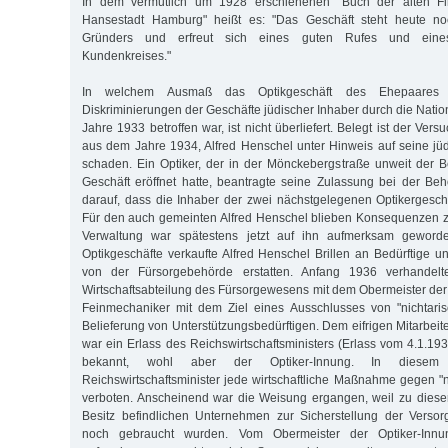
In dem vermutlich um 1928 erschienenen "Buch der alten F
Hansestadt Hamburg" heißt es: "Das Geschäft steht heute no
Gründers und erfreut sich eines guten Rufes und eines
Kundenkreises."
In welchem Ausmaß das Optikgeschäft des Ehepaares
Diskriminierungen der Geschäfte jüdischer Inhaber durch die Natio
Jahre 1933 betroffen war, ist nicht überliefert. Belegt ist der Ver
aus dem Jahre 1934, Alfred Henschel unter Hinweis auf seine j
schaden. Ein Optiker, der in der Mönckebergstraße unweit der 
Geschäft eröffnet hatte, beantragte seine Zulassung bei der B
darauf, dass die Inhaber der zwei nächstgelegenen Optikergeschäf
Für den auch gemeinten Alfred Henschel blieben Konsequenzen z
Verwaltung war spätestens jetzt auf ihn aufmerksam gewor
Optikgeschäfte verkaufte Alfred Henschel Brillen an Bedürftige u
von der Fürsorgebehörde erstatten. Anfang 1936 verhandelte
Wirtschaftsabteilung des Fürsorgewesens mit dem Obermeister der 
Feinmechaniker mit dem Ziel eines Ausschlusses von "nichtari
Belieferung von Unterstützungsbedürftigen. Dem eifrigen Mitarbei
war ein Erlass des Reichswirtschaftsministers (Erlass vom 4.1.19
bekannt, wohl aber der Optiker-Innung. In diesem
Reichswirtschaftsminister jede wirtschaftliche Maßnahme gegen "n
verboten. Anscheinend war die Weisung ergangen, weil zu dieser
Besitz befindlichen Unternehmen zur Sicherstellung der Verso
noch ge­braucht wurden. Vom Obermeister der Optiker-Inn