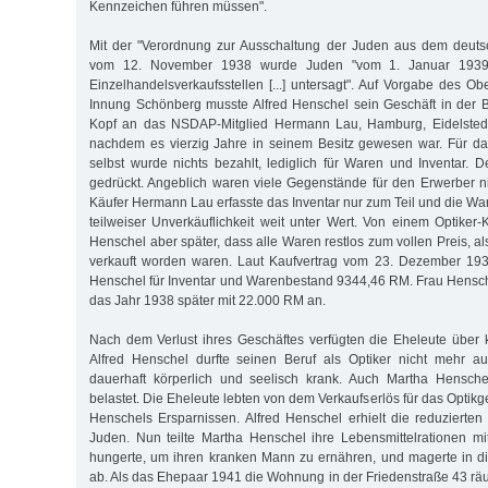
Kennzeichen führen müssen".
Mit der "Verordnung zur Ausschaltung der Juden aus dem deutsc
vom 12. November 1938 wurde Juden "vom 1. Januar 1939
Einzelhandelsverkaufsstellen [...] untersagt". Auf Vorgabe des Ob
Innung Schönberg musste Alfred Henschel sein Geschäft in der 
Kopf an das NSDAP-Mitglied Hermann Lau, Hamburg, Eidelstedt
nachdem es vierzig Jahre in seinem Besitz gewesen war. Für da
selbst wurde nichts bezahlt, lediglich für Waren und Inventar. 
gedrückt. Angeblich waren viele Gegenstände für den Erwerber ni
Käufer Hermann Lau erfasste das Inventar nur zum Teil und die W
teilweiser Unverkäuflichkeit weit unter Wert. Von einem Optiker-
Henschel aber später, dass alle Waren restlos zum vollen Preis, 
verkauft worden waren. Laut Kaufvertrag vom 23. Dezember 193
Henschel für Inventar und Warenbestand 9344,46 RM. Frau Hensc
das Jahr 1938 später mit 22.000 RM an.
Nach dem Verlust ihres Geschäftes verfügten die Eheleute über
Alfred Henschel durfte seinen Beruf als Optiker nicht mehr 
dauerhaft körperlich und seelisch krank. Auch Martha Hensche
belastet. Die Eheleute lebten von dem Verkaufserlös für das Optik
Henschels Ersparnissen. Alfred Henschel erhielt die reduzierten 
Juden. Nun teilte Martha Henschel ihre Lebensmittelrationen m
hungerte, um ihren kranken Mann zu ernähren, und magerte in di
ab. Als das Ehepaar 1941 die Wohnung in der Friedenstraße 43 rä