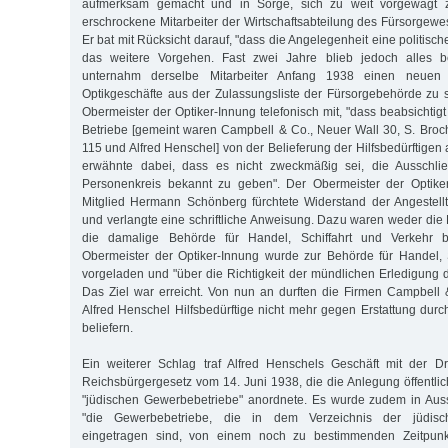
aufmerksam gemacht und in Sorge, sich zu weit vorgewagt 
erschrockene Mitarbeiter der Wirtschaftsabteilung des Fürsorgewe
Er bat mit Rücksicht darauf, "dass die Angelegenheit eine politisch
das weitere Vorgehen. Fast zwei Jahre blieb jedoch alles be
unternahm derselbe Mitarbeiter Anfang 1938 einen neuen An
Optikgeschäfte aus der Zulassungsliste der Fürsorgebehörde zu st
Obermeister der Optiker-Innung telefonisch mit, "dass beabsichtigt 
Betriebe [gemeint waren Campbell & Co., Neuer Wall 30, S. Broch
115 und Alfred Henschel] von der Belieferung der Hilfsbedürftigen a
erwähnte dabei, dass es nicht zweckmäßig sei, die Ausschli
Personenkreis bekannt zu geben". Der Obermeister der Optik
Mitglied Hermann Schönberg fürchtete Widerstand der Angestell
und verlangte eine schriftliche Anweisung. Dazu waren weder di
die damalige Behörde für Handel, Schiffahrt und Verkehr be
Obermeister der Optiker-Innung wurde zur Behörde für Handel, 
vorgeladen und "über die Richtigkeit der mündlichen Erledigung de
Das Ziel war erreicht. Von nun an durften die Firmen Campbell
Alfred Henschel Hilfsbedürftige nicht mehr gegen Erstattung dur
beliefern.
Ein weiterer Schlag traf Alfred Henschels Geschäft mit der D
Reichsbürgergesetz vom 14. Juni 1938, die die Anlegung öffentlic
"jüdischen Gewerbebetriebe" anordnete. Es wurde zudem in Au
"die Gewerbebetriebe, die in dem Verzeichnis der jüdisc
eingetragen sind, von einem noch zu bestimmenden Zeitpun