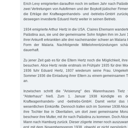
Erich Levy emigrierten daraufhin noch im selben Jahr nach Palästi
zwei Vertretungen von Autofirmen und der Boykott jüdischer Firme
die Erträge der Kraftwagenhandels- und -betriebs-GmbH zurüc
deswegen investierte Eduard Hertz weiter in seinen Betrieb.
1934 emigrierte Arthur Hertz in die USA. Claires Ehemann wander
Palästina aus, sie und der gemeinsame Sohn folgten ihm im Juni
ihrer Ankunft erkrankten alle drei nacheinander schwer an Malaria 
Form der Malaria. Nachfolgende Mittelohrentzündungen schä
dauerhaft.
Zu jener Zeit gab es für die Eltern Hertz noch die Möglichkeit, ihr
besuchen. Alice Hertz reiste erstmals im Frühjahr 1935 für drei M
1936 fuhr Eduard Hertz, 1937 wiederum seine Frau. Umgekeh
Sommer 1936 die Einladung ihrer Eltern zu einem gemeinsamen T
an.
Inzwischen schritt die "Arisierung" des Warenhauses Tiet
"Alsterhaus" hieß. Zum 1. Januar 1938 kündigte es d
Kraftwagenhandels- und -betriebs-GmbH. Damit verlor das 
wesentlichen Einkünfte. Dennoch trafen sich im Sommer 1938 Alic
ihre Tochter Ilse in Oberitalien, um dort zwei gemeinsame Mona
beschwor ihre Mutter, mit ihr nach Palästina zu kommen. Doch Alice
Mann nach Hamburg zurück. Dieser zögerte immer noch auszuwand
erst mit dem Novemberpogrom 1938, obwohl er nicht persönlich b