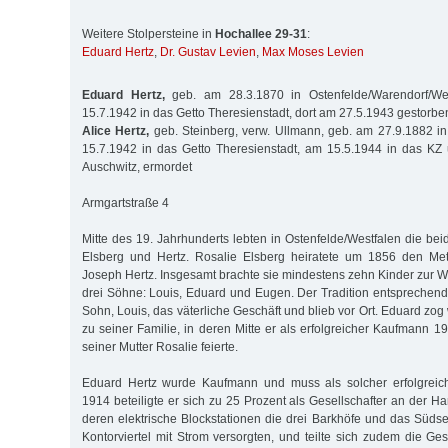
Weitere Stolpersteine in
Hochallee 29-31
:
Eduard Hertz
,
Dr. Gustav Levien
,
Max Moses Levien
Eduard Hertz,
geb. am 28.3.1870 in Ostenfelde/Warendorf/Wes
15.7.1942 in das Getto Theresienstadt, dort am 27.5.1943 gestorbe
Alice Hertz,
geb. Steinberg, verw. Ullmann, geb. am 27.9.1882 in 
15.7.1942 in das Getto Theresienstadt, am 15.5.1944 in das KZ
Auschwitz, ermordet
Armgartstraße 4
Mitte des 19. Jahrhunderts lebten in Ostenfelde/Westfalen die be
Elsberg und Hertz. Rosalie Elsberg heiratete um 1856 den Me
Joseph Hertz. Insgesamt brachte sie mindestens zehn Kinder zur W
drei Söhne: Louis, Eduard und Eugen. Der Tradition entsprechend
Sohn, Louis, das väterliche Geschäft und blieb vor Ort. Eduard zog 
zu seiner Familie, in deren Mitte er als erfolgreicher Kaufmann 
seiner Mutter Rosalie feierte.
Eduard Hertz wurde Kaufmann und muss als solcher erfolgreic
1914 beteiligte er sich zu 25 Prozent als Gesellschafter an der 
deren elektrische Blockstationen die drei Barkhöfe und das Sü
Kontorviertel mit Strom versorgten, und teilte sich zudem die Ge