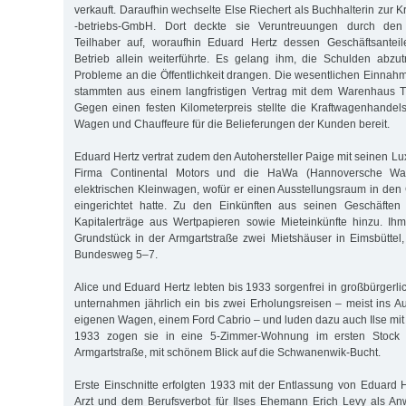
verkauft. Daraufhin wechselte Else Riechert als Buchhalterin zur
-betriebs-GmbH. Dort deckte sie Veruntreuungen durch den 
Teilhaber auf, woraufhin Eduard Hertz dessen Geschäftsante
Betrieb allein weiterführte. Es gelang ihm, die Schulden abzu
Probleme an die Öffentlichkeit drangen. Die wesentlichen Einn
stammten aus einem langfristigen Vertrag mit dem Warenhaus Ti
Gegen einen festen Kilometerpreis stellte die Kraftwagenhande
Wagen und Chauffeure für die Belieferungen der Kunden bereit.
Eduard Hertz vertrat zudem den Autohersteller Paige mit seinen L
Firma Continental Motors und die HaWa (Hannoversche Wagg
elektrischen Kleinwagen, wofür er einen Ausstellungsraum in de
eingerichtet hatte. Zu den Einkünften aus seinen Geschäfte
Kapitalerträge aus Wertpapieren sowie Mieteinkünfte hinzu. I
Grundstück in der Armgartstraße zwei Mietshäuser in Eimsbütte
Bundesweg 5–7.
Alice und Eduard Hertz lebten bis 1933 sorgenfrei in großbürgerli
unternahmen jährlich ein bis zwei Erholungsreisen – meist ins A
eigenen Wagen, einem Ford Cabrio – und luden dazu auch Ilse mit 
1933 zogen sie in eine 5-Zimmer-Wohnung im ersten Stock 
Armgartstraße, mit schönem Blick auf die Schwanenwik-Bucht.
Erste Einschnitte erfolgten 1933 mit der Entlassung von Eduard H
Arzt und dem Berufsverbot für Ilses Ehemann Erich Levy als Anwa