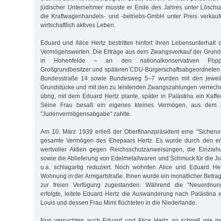
jüdischer Unternehmer musste er Ende des Jahres unter Lösch
die Kraftwagenhandels- und -betriebs-GmbH unter Preis verkauf
wirtschaftlich aktives Leben.
Eduard und Alice Hertz bestritten hinfort ihren Lebensunterhalt
Vermögenswerten. Die Erträge aus dem Zwangsverkauf der Grunds
in Hohenfelde – an den nationalkonservativen Poppen
Großgrundbesitzer und späteren CDU-Bürgerschaftsabgeordneten
Bundesstraße 14 sowie Bundesweg 5–7 wurden mit den jeweil
Grundstücke und mit den zu leistenden Zwangszahlungen verrechne
übrig, mit dem Eduard Hertz plante, später in Palästina ein Kaff
Seine Frau besaß ein eigenes kleines Vermögen, aus dem si
"Judenvermögensabgabe" zahlte.
Am 10. März 1939 erließ der Oberfinanzpräsident eine "Sicheru
gesamte Vermögen des Ehepaars Hertz. Es wurde durch den 
wertvoller Aktien gegen Reichsschutzanweisungen, die Einzie
sowie die Ablieferung von Edelmetallwaren und Schmuck für die
u.a. schlagartig reduziert. Noch wohnten Alice und Eduard Her
Wohnung in der Armgartstraße. Ihnen wurde ein monatlicher Betr
zur freien Verfügung zugestanden. Während die "Neuordnun
erfolgte, leitete Eduard Hertz die Auswanderung nach Palästina e
Louis und dessen Frau Mimi flüchteten in die Niederlande.
Nun versuchten auch Eduard und Alice Hertz, so schnell wie m