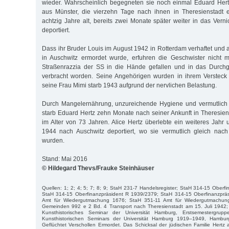
wieder. Wahrscheinlich begegneten sie noch einmal Eduard Her
aus Münster, die vierzehn Tage nach ihnen in Theresienstadt ei
achtzig Jahre alt, bereits zwei Monate später weiter in das Vern
deportiert.
Dass ihr Bruder Louis im August 1942 in Rotterdam verhaftet un
in Auschwitz ermordet wurde, erfuhren die Geschwister nicht m
Straßenrazzia der SS in die Hände gefallen und in das Durch
verbracht worden. Seine Angehörigen wurden in ihrem Versteck 
seine Frau Mimi starb 1943 aufgrund der nervlichen Belastung.
Durch Mangelernährung, unzureichende Hygiene und vermutlich
starb Eduard Hertz zehn Monate nach seiner Ankunft in Theresie
im Alter von 73 Jahren. Alice Hertz überlebte ein weiteres Jah
1944 nach Auschwitz deportiert, wo sie vermutlich gleich nach
wurden.
Stand: Mai 2016
© Hildegard Thevs/Frauke Steinhäuser
Quellen: 1; 2; 4; 5; 7; 8; 9; StaH 231-7 Handelsregister; StaH 314-15 Oberf
StaH 314-15 Oberfinanzpräsident R 1939/2379; StaH 314-15 Oberfinanzprä
Amt für Wiedergutmachung 1676; StaH 351-11 Amt für Wiedergutmachun
Gemeinden 992 e 2 Bd. 4 Transport nach Theresienstadt am 15. Juli 1942
Kunsthistorisches Seminar der Universität Hamburg, Erstsemestergrup
Kunsthistorischen Seminars der Universität Hamburg 1919–1949, Hamburg
Geflüchtet Verschollen Ermordet. Das Schicksal der jüdischen Familie Hertz