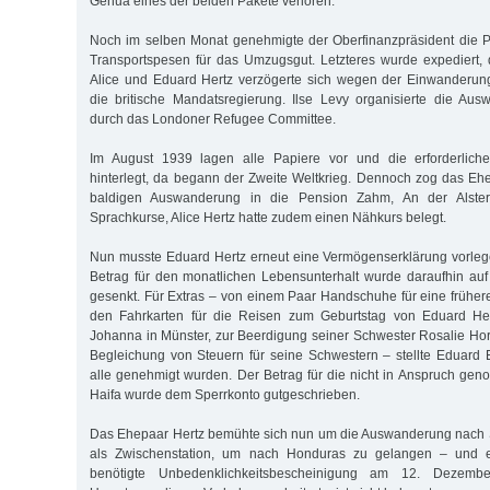
Genua eines der beiden Pakete verloren.
Noch im selben Monat genehmigte der Oberfinanzpräsident die 
Transportspesen für das Umzugsgut. Letzteres wurde expediert,
Alice und Eduard Hertz verzögerte sich wegen der Einwanderu
die britische Mandatsregierung. Ilse Levy organisierte die Aus
durch das Londoner Refugee Committee.
Im August 1939 lagen alle Papiere vor und die erforderlic
hinterlegt, da begann der Zweite Weltkrieg. Dennoch zog das Eh
baldigen Auswanderung in die Pension Zahm, An der Alster
Sprachkurse, Alice Hertz hatte zudem einen Nähkurs belegt.
Nun musste Eduard Hertz erneut eine Vermögenserklärung vorlege
Betrag für den monatlichen Lebensunterhalt wurde daraufhin au
gesenkt. Für Extras – von einem Paar Handschuhe für eine frühere
den Fahrkarten für die Reisen zum Geburtstag von Eduard Her
Johanna in Münster, zur Beerdigung seiner Schwester Rosalie Horn
Begleichung von Steuern für seine Schwestern – stellte Eduard Ei
alle genehmigt wurden. Der Betrag für die nicht in Anspruch g
Haifa wurde dem Sperrkonto gutgeschrieben.
Das Ehepaar Hertz bemühte sich nun um die Auswanderung nach
als Zwischenstation, um nach Honduras zu gelangen – und er
benötigte Unbedenklichkeitsbescheinigung am 12. Dezem