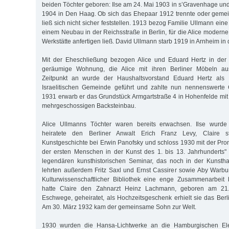
beiden Töchter geboren: Ilse am 24. Mai 1903 in s’Gravenhage und
1904 in Den Haag. Ob sich das Ehepaar 1912 trennte oder gemei
ließ sich nicht sicher feststellen. 1913 bezog Familie Ullmann e
einem Neubau in der Reichsstraße in Berlin, für die Alice modern
Werkstätte anfertigen ließ. David Ullmann starb 1919 in Arnheim in
Mit der Eheschließung bezogen Alice und Eduard Hertz in der
geräumige Wohnung, die Alice mit ihren Berliner Möbeln aus
Zeitpunkt an wurde der Haushaltsvorstand Eduard Hertz als M
Israelitischen Gemeinde geführt und zahlte nun nennenswerte
1931 erwarb er das Grundstück Armgartstraße 4 in Hohenfelde mit
mehrgeschossigen Backsteinbau.
Alice Ullmanns Töchter waren bereits erwachsen. Ilse wurde
heiratete den Berliner Anwalt Erich Franz Levy, Claire s
Kunstgeschichte bei Erwin Panofsky und schloss 1930 mit der Pro
der ersten Menschen in der Kunst des 1. bis 13. Jahrhunderts"
legendären kunsthistorischen Seminar, das noch in der Kunstha
lehrten außerdem Fritz Saxl und Ernst Cassirer sowie Aby Warbur
Kulturwissenschaftlicher Bibliothek eine enge Zusammenarbeit 
hatte Claire den Zahnarzt Heinz Lachmann, geboren am 21
Eschwege, geheiratet, als Hochzeitsgeschenk erhielt sie das Berl
Am 30. März 1932 kam der gemeinsame Sohn zur Welt.
1930 wurden die Hansa-Lichtwerke an die Hamburgischen Elek