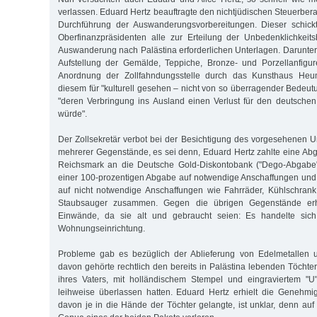
verlassen. Eduard Hertz beauftragte den nichtjüdischen Steuerbera
Durchführung der Auswanderungsvorbereitungen. Dieser schick
Oberfinanzpräsidenten alle zur Erteilung der Unbedenklichkeit
Auswanderung nach Palästina erforderlichen Unterlagen. Darunter
Aufstellung der Gemälde, Teppiche, Bronze- und Porzellanfigu
Anordnung der Zollfahndungsstelle durch das Kunsthaus Heu
diesem für "kulturell gesehen – nicht von so überragender Bedeut
"deren Verbringung ins Ausland einen Verlust für den deutsche
würde".
Der Zollsekretär verbot bei der Besichtigung des vorgesehenen 
mehrerer Gegenstände, es sei denn, Eduard Hertz zahlte eine A
Reichsmark an die Deutsche Gold-Diskontobank ("Dego-Abgabe")
einer 100-prozentigen Abgabe auf notwendige Anschaffungen und
auf nicht notwendige Anschaffungen wie Fahrräder, Kühlschra
Staubsauger zusammen. Gegen die übrigen Gegenstände erh
Einwände, da sie alt und gebraucht seien: Es handelte sic
Wohnungseinrichtung.
Probleme gab es bezüglich der Ablieferung von Edelmetallen 
davon gehörte rechtlich den bereits in Palästina lebenden Töchte
ihres Vaters, mit holländischem Stempel und eingraviertem "U"
leihweise überlassen hatten. Eduard Hertz erhielt die Genehmi
davon je in die Hände der Töchter gelangte, ist unklar, denn auf