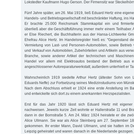
Lokstedter Kaufmann Hugo Gerson. Der Firmensitz war Steckelhörn 1
Fünf Jahre später, am 26. Mai 1919, ließ Eduard Hertz eine eigen
Handels- und Betriebsgesellschaft mit beschränkter Haftung, ins Ha
Er brachte 25.000 Reichsmark Stammkapital ein und firmierte 
überließ aber die Geschäftsführung immer mehr einem Teilhaber. Al
er Else Riechert, die Buchhalterin aus der Hansa-Lichtwerke G
Ehefrau Alice Hertz. Im Handelsregister hieß es: "Gegenstand d
Vermietung von Last- und Personen-Automobilen, sowie Betrieb 
und Verkauf von Automobilen, Zubehörteilen und Artikeln aus ver
Branche, sowie anderer Artikel der technischen und Maschine
Handel vor allem mit Elektroautos bestand der Betrieb aus e
angeschlossener Autoreparaturwerkstatt; außerdem unterhielt er Ta
Wahrscheinlich 1919 siedelte Arthur Hertz (ältester Sohn von 
Eduards Neffe) zur Fortsetzung seines Medizinstudiums von Müns
Nach dem Abschluss erhielt er 1924 eine erste Anstellung im 
und entwickelte sich dort zu einem anerkannten Herzspezialisten.
Erst für das Jahr 1920 lässt sich Eduard Hertz mit eigene
nachweisen. Jeweils kurze Zeit wohnte er Hallerstraße 11 und B
dann in der Bornstraße 5. Am 24. März 1924 heiratete er die zwö
Alice Ullmann. Sie war als Alice Steinberg am 27. September 18
gekommen. Ihr erster Mann, David Ullmann, und sie hatten im 
Leipzig geheiratet und waren danach in die Niederlande gezogen.