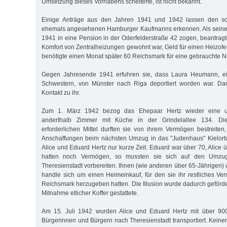
Umsetzung dieses Vorhabens scheiterte, ist nicht bekannt.
Einige Anträge aus den Jahren 1941 und 1942 lassen den soz
ehemals angesehenen Hamburger Kaufmanns erkennen. Als seine 
1941 in eine Pension in der Oderfelderstraße 42 zogen, beantragt
Komfort von Zentralheizungen gewohnt war, Geld für einen Heizofe
benötigte einen Monat später 60 Reichsmark für eine gebrauchte 
Gegen Jahresende 1941 erfuhren sie, dass Laura Heumann, ei
Schwestern, von Münster nach Riga deportiert worden war. Da
Kontakt zu ihr.
Zum 1. März 1942 bezog das Ehepaar Hertz wieder eine u
anderthalb Zimmer mit Küche in der Grindelallee 134. Die
erforderlichen Mittel durften sie von ihrem Vermögen bestreiten
Anschaffungen beim nächsten Umzug in das "Judenhaus" Kielorta
Alice und Eduard Hertz nur kurze Zeit. Eduard war über 70, Alice ü
hatten noch Vermögen, so mussten sie sich auf den Umzug 
Theresienstadt vorbereiten. Ihnen (wie anderen über 65-Jährigen)
handle sich um einen Heimeinkauf, für den sie ihr restliches V
Reichsmark herzugeben hatten. Die Illusion wurde dadurch geförde
Mitnahme etlicher Koffer gestattete.
Am 15. Juli 1942 wurden Alice und Eduard Hertz mit über 90
Bürgerinnen und Bürgern nach Theresienstadt transportiert. Keinen