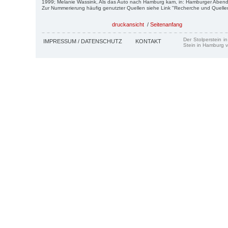
1999; Melanie Wassink, Als das Auto nach Hamburg kam, in: Hamburger Abendbl
Zur Nummerierung häufig genutzter Quellen siehe Link "Recherche und Quelle
druckansicht
/
Seitenanfang
Der Stolperstein i
IMPRESSUM / DATENSCHUTZ
KONTAKT
Stein in Hamburg v