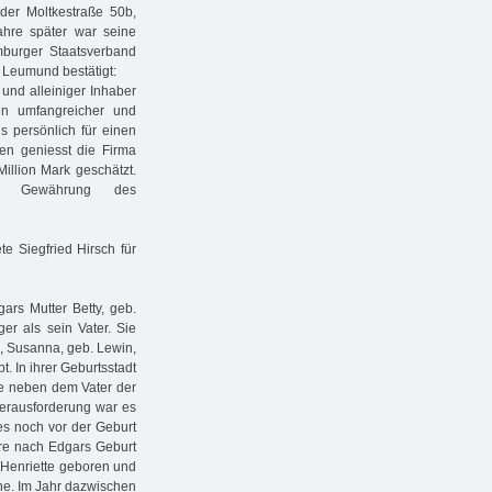
 der Moltkestraße 50b,
ahre später war seine
burger Staatsverband
 Leumund bestätigt:
und alleiniger Inhaber
 in umfangreicher und
ls persönlich für einen
en geniesst die Firma
illion Mark geschätzt.
e Gewährung des
e Siegfried Hirsch für
ars Mutter Betty, geb.
er als sein Vater. Sie
rn, Susanna, geb. Lewin,
 In ihrer Geburtsstadt
ge neben dem Vater der
Herausforderung war es
es noch vor der Geburt
re nach Edgars Geburt
 Henriette geboren und
nne. Im Jahr dazwischen