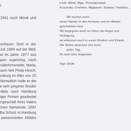
Łódź, Minsk, Riga, Theresienstadt,
e
Auschwitz, Chelmno, Majdanek, Sobibor, Treblinka ..
Wir suchen euch,
1.1941 nach Minsk und
deren Namen in den Archiven und im Himmel
geschrieben sind.
Wir begegnen euch an Orten der Angst und
Verfolgung,
wir erkennen euch in euren Kindern und Enkeln.
herbaum. Dort in der
Die Steine sprechen von euch,
uli 1894 auf die Welt.
jeden Tag.
Ihr seid nicht vergessen.
war im Jahre 1877 aus
ngarn zugehörig, nach
Inge Grolle
terlicherseits, Maria,
nn Veit Philip Hirsch.
Hamburg im Alter von 25
ermutlich hatte er die
e sein jüngerer Bruder
enfalls nach Hamburg
ger Firmen gearbeitet
ngeschäft ihres Vaters
tischen Gemeinde. 1882
betha Schulz in Hamburg
pensionierten Militärs