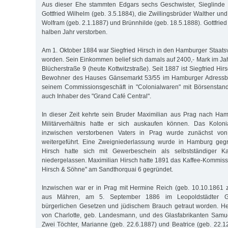
Aus dieser Ehe stammten Edgars sechs Geschwister, Sieglinde M
Gottfried Wilhelm (geb. 3.5.1884), die Zwillingsbrüder Walther und 
Wolfram (geb. 2.1.1887) und Brünnhilde (geb. 18.5.1888). Gottfried
halben Jahr verstorben.
Am 1. Oktober 1884 war Siegfried Hirsch in den Hamburger Staa
worden. Sein Einkommen belief sich damals auf 2400,- Mark im Jah
Blücherstraße 9 (heute Kottwitzstraße). Seit 1887 ist Siegfried Hi
Bewohner des Hauses Gänsemarkt 53/55 im Hamburger Adressbu
seinem Commissionsgeschäft in "Colonialwaren" mit Börsenstand
auch Inhaber des "Grand Café Central".
In dieser Zeit kehrte sein Bruder Maximilian aus Prag nach Ha
Militärverhältnis hatte er sich auskaufen können. Das Koloni
inzwischen verstorbenen Vaters in Prag wurde zunächst von
weitergeführt. Eine Zweigniederlassung wurde in Hamburg geg
Hirsch hatte sich mit Gewerbeschein als selbstständiger 
niedergelassen. Maximilian Hirsch hatte 1891 das Kaffee-Kommissi
Hirsch & Söhne" am Sandthorquai 6 gegründet.
Inzwischen war er in Prag mit Hermine Reich (geb. 10.10.1861 
aus Mähren, am 5. September 1886 im Leopoldstädter G
bürgerlichen Gesetzen und jüdischem Brauch getraut worden. He
von Charlotte, geb. Landesmann, und des Glasfabrikanten Samu
Zwei Töchter, Marianne (geb. 22.6.1887) und Beatrice (geb. 22.1