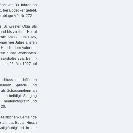
Alter von 33 Jahren an
k, bei Bödecker gelebt.
rablage A 9, Nr. 272.
s Schwester Olga als
nd bis zu ihrer Heirat
lebte. Am 17. Juni 1926,
enau vier Jahre älteren
 Hirsch, dem Vater der
Zeit in Bad Wörishofen.
sastraße 32a, Berlin-
rt am 28. Mai 1927 auf
schluss der höheren
eßenden Sprach- und
als Schauspielerin an
rin betätigt. Sie ging
 Theaterfotografin und
 20.
sraelitischen- Gemeinde
alt, trat Edgar Hirsch
tgläubig" ist in der