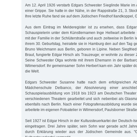
Am 12. April 1926 verstarb Edgars Schwester Sieglinde Marie im 
einer Grippe. Sie hatte in der Nähe, in der Rappstraße 21, 3. Stoc
Ihre letzte Ruhe fand sie auf dem Jüdischen Friedhof Ilandkoppel, G
Aus dem Eintrag im Melderegister ist zu ersehen, dass Edgar
Schauspielerin unter dem Künstlernamen Inge Hellwart arbeitete u
mit der Familie in der Schlüterstraße und auch zeitweise in Berlin 
ihrem 30. Geburtstag, heiratete sie in Hamburg den auf den Tag g
Bruno Weichmann aus Berlin, geboren in Lipine. Neben Siegfried
Braut, fungierte Edgar Hirsch als Trauzeuge; er wohnte zu dieser 
Seine Schwester Olga wohnte mit ihrem Ehemann in der Barbaros
Wilmersdorf. Ihr gemeinsamer Sohn Herbert kam ein Jahr später do
die Welt.
Edgars Schwester Susanne hatte nach dem erfolgreichen Ab
Mädchenschule Delbanco, der Absolvierung einer anschli
Schauspielausbildung von 1918 bis 1923 am Deutschen Theater 
verschiedenen Theatern gearbeitet und sich nebenbei als Glasmale
ebenfalls nach Berlin. Nach einer Fotografenausbildung wurde sie
arbeitete im eigenen Fotoatelier in Wilmersdorf, Paulsborner Straße
Seit 1927 ist Edgar Hirsch in der Kultussteuerkartei der Deutsch-I
eingetragen. Drei Jahre später, sein Sohn war gerade acht Jahre 
durch Erklärung wieder aus der Jüdischen Gemeinde aus. "Got