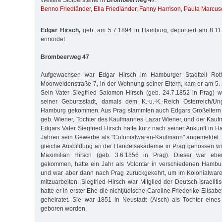
Weitere Stolpersteine in
Brombeerweg 47
:
Benno Friedländer
,
Ella Friedländer
,
Fanny Harrison
,
Paula Marcus
Edgar Hirsch,
geb. am 5.7.1894 in Hamburg, deportiert am 8.1
ermordet
Brombeerweg 47
Aufgewachsen war Edgar Hirsch im Hamburger Stadtteil Rot
Moorweidenstraße 7, in der Wohnung seiner Eltern, kam er am 5. J
Sein Vater Siegfried Salomon Hirsch (geb. 24.7.1852 in Prag) 
seiner Geburtsstadt, damals dem K.-u.-K.-Reich Österreich/U
Hamburg gekommen. Aus Prag stammten auch Edgars Großeltern vä
geb. Wiener, Tochter des Kaufmannes Lazar Wiener, und der Kaufma
Edgars Vater Siegfried Hirsch hatte kurz nach seiner Ankunft in 
Jahren sein Gewerbe als "Colonialwaren-Kaufmann" angemeldet. V
gleiche Ausbildung an der Handelsakademie in Prag genossen wi
Maximilian Hirsch (geb. 3.6.1856 in Prag). Dieser war eb
gekommen, hatte ein Jahr als Volontär in verschiedenen Hambur
und war aber dann nach Prag zurückgekehrt, um im Kolonialware
mitzuarbeiten. Siegfried Hirsch war Mitglied der Deutsch-Israeli
hatte er in erster Ehe die nichtjüdische Caroline Friederike Elisa
geheiratet. Sie war 1851 in Neustadt (Aisch) als Tochter eines 
geboren worden.