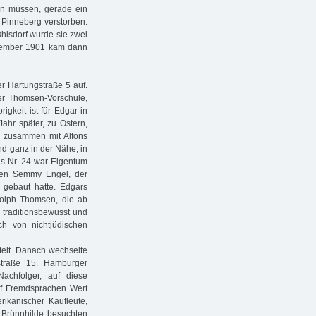
ben müssen, gerade ein
i Pinneberg verstorben.
hlsdorf wurde sie zwei
eptember 1901 kam dann
r Hartungstraße 5 auf.
er Thomsen-Vorschule,
igkeit ist für Edgar in
ahr später, zu Ostern,
g zusammen mit Alfons
nd ganz in der Nähe, in
 Nr. 24 war Eigentum
kten Semmy Engel, der
gebaut hatte. Edgars
dolph Thomsen, die ab
s traditionsbewusst und
ch von nichtjüdischen
telt. Danach wechselte
straße 15. Hamburger
achfolger, auf diese
f Fremdsprachen Wert
rikanischer Kaufleute,
d Brünnhilde besuchten