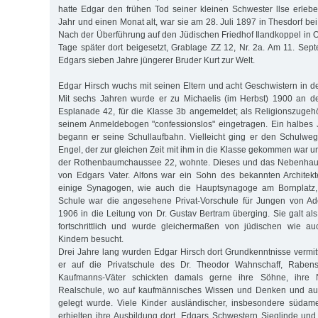
hatte Edgar den frühen Tod seiner kleinen Schwester llse erle
Jahr und einen Monat alt, war sie am 28. Juli 1897 in Thesdorf be
Nach der Überführung auf den Jüdischen Friedhof Ilandkoppel in O
Tage später dort beigesetzt, Grablage ZZ 12, Nr. 2a. Am 11. S
Edgars sieben Jahre jüngerer Bruder Kurt zur Welt.
Edgar Hirsch wuchs mit seinen Eltern und acht Geschwistern in de
Mit sechs Jahren wurde er zu Michaelis (im Herbst) 1900 an d
Esplanade 42, für die Klasse 3b angemeldet; als Religionszugehör
seinem Anmeldebogen "confessionslos" eingetragen. Ein halbes J
begann er seine Schullaufbahn. Vielleicht ging er den Schulwe
Engel, der zur gleichen Zeit mit ihm in die Klasse gekommen war u
der Rothenbaumchaussee 22, wohnte. Dieses und das Nebenhaus
von Edgars Vater. Alfons war ein Sohn des bekannten Archite
einige Synagogen, wie auch die Hauptsynagoge am Bornplatz, 
Schule war die angesehene Privat-Vorschule für Jungen von A
1906 in die Leitung von Dr. Gustav Bertram überging. Sie galt al
fortschrittlich und wurde gleichermaßen von jüdischen wie au
Kindern besucht.
Drei Jahre lang wurden Edgar Hirsch dort Grundkenntnisse vermit
er auf die Privatschule des Dr. Theodor Wahnschaff, Raben
Kaufmanns-Väter schickten damals gerne ihre Söhne, ihre N
Realschule, wo auf kaufmännisches Wissen und Denken und au
gelegt wurde. Viele Kinder ausländischer, insbesondere südame
erhielten ihre Ausbildung dort. Edgars Schwestern Sieglinde un