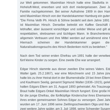
zur Welt gekommen. Maximilian Hirsch hatte eine Stadtvilla in
Hoheluft-West, erworben und sich dort niedergelassen. Zwei J
Familie nachgekommen. Bei seiner Aufnahme 1909 in den Ham
wird Maximilian Hirsch von der Handelskammer Hamburg ein guter
"Die Firma Veith Ph. Hirsch & Söhne besteht seit dem Jahre 1891 
ist Maximilian Hirsch. Derselbe betreibt ein Kaffee Geschäft
lebhafter, aber äusserst vorsichtiger und solider Weise und gilt a
respektablen, strebsamen und tüchtigen Mann. In Branchenkreis
allgemein Vertrauen und ihre Mittel werden auf annährend eine M
Hiernach scheinen der Handelskammer gegen di
Naturalisationsgesuchs des Hirsch Bedenken nicht zu bestehen."
Nach dem Tod seiner ersten Ehefrau um 1891 hatte der verwitwet
fünf kleine Kinder zu sorgen. Eine zweite Ehe war arrangiert.
Edgar Hirsch stammte aus dieser zweiten Ehe seines Vaters. Edg
Walter (geb. 25.2.1867), war eine Münchnerin und 15 Jahre jüng
hatte bis zu ihrer Heirat dort in der Blumenstraße 19 bei ihren Elte
und Kaufmann Seelig, genannt Sigmund Walter (1836–1915), gelebt.
hatten Edgars Eltern am 31. August 1893 geheiratet. Als Trauzeu
Braut hatte Edgars Onkel Maximilian Hirsch fungiert. Eine große 
für die junge Ehefrau, die fünfköpfige Kinderschar ihres Ehemann
ihres ersten gemeinsamen Sohnes Edgar zu versorgen. Zwei Jah
wurden am 17. Juni 1896 seine Zwillingsschwestern Olga und Ilse
zwei weitere Jahre später, am 3. Juli 1898, seine Schwester Susa