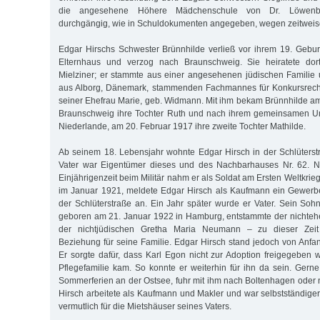
die angesehene Höhere Mädchenschule von Dr. Löwenber
durchgängig, wie in Schuldokumenten angegeben, wegen zeitweiser
Edgar Hirschs Schwester Brünnhilde verließ vor ihrem 19. Geburt
Elternhaus und verzog nach Braunschweig. Sie heiratete do
Mielziner; er stammte aus einer angesehenen jüdischen Familie
aus Alborg, Dänemark, stammenden Fachmannes für Konkursrech
seiner Ehefrau Marie, geb. Widmann. Mit ihm bekam Brünnhilde a
Braunschweig ihre Tochter Ruth und nach ihrem gemeinsamen 
Niederlande, am 20. Februar 1917 ihre zweite Tochter Mathilde.
Ab seinem 18. Lebensjahr wohnte Edgar Hirsch in der Schlüterstr
Vater war Eigentümer dieses und des Nachbarhauses Nr. 62. Nac
Einjährigenzeit beim Militär nahm er als Soldat am Ersten Weltkrieg
im Januar 1921, meldete Edgar Hirsch als Kaufmann ein Gewerb
der Schlüterstraße an. Ein Jahr später wurde er Vater. Sein S
geboren am 21. Januar 1922 in Hamburg, entstammte der nichteh
der nichtjüdischen Gretha Maria Neumann – zu dieser Zeit
Beziehung für seine Familie. Edgar Hirsch stand jedoch von Anf
Er sorgte dafür, dass Karl Egon nicht zur Adoption freigegeben 
Pflegefamilie kam. So konnte er weiterhin für ihn da sein. Gerne
Sommerferien an der Ostsee, fuhr mit ihm nach Boltenhagen ode
Hirsch arbeitete als Kaufmann und Makler und war selbstständiger
vermutlich für die Mietshäuser seines Vaters.