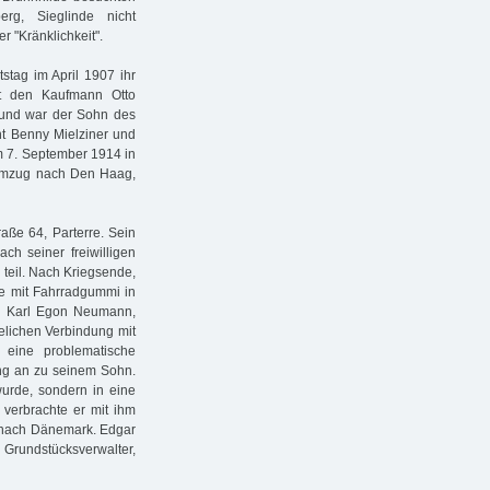
g, Sieglinde nicht
 "Kränklichkeit".
stag im April 1907 ihr
rt den Kaufmann Otto
 und war der Sohn des
t Benny Mielziner und
m 7. September 1914 in
Umzug nach Den Haag,
aße 64, Parterre. Sein
h seiner freiwilligen
 teil. Nach Kriegsende,
e mit Fahrradgummi in
ohn Karl Egon Neumann,
elichen Verbindung mit
 eine problematische
ang an zu seinem Sohn.
wurde, sondern in eine
 verbrachte er mit ihm
r nach Dänemark. Edgar
 Grundstücksverwalter,