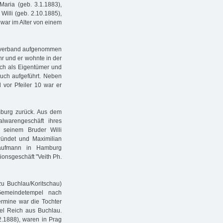
aria (geb. 3.1.1883),
Willi (geb. 2.10.1885),
 war im Alter von einem
tsverband aufgenommen
r und er wohnte in der
rsch als Eigentümer und
ch aufgeführt. Neben
 vor Pfeiler 10 war er
mburg zurück. Aus dem
alwarengeschäft ihres
 seinem Bruder Willi
ründet und Maximilian
Kaufmann in Hamburg
onsgeschäft "Veith Ph.
zu Buchlau/Koritschau)
emeindetempel nach
rmine war die Tochter
el Reich aus Buchlau.
2.1888), waren in Prag