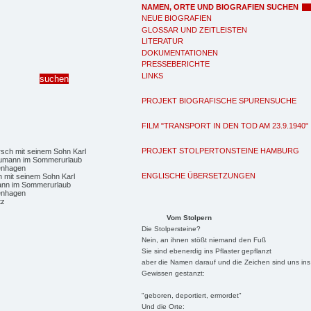
NAMEN, ORTE UND BIOGRAFIEN SUCHEN
NEUE BIOGRAFIEN
GLOSSAR UND ZEITLEISTEN
LITERATUR
DOKUMENTATIONEN
PRESSEBERICHTE
LINKS
PROJEKT BIOGRAFISCHE SPURENSUCHE
FILM "TRANSPORT IN DEN TOD AM 23.9.1940"
PROJEKT STOLPERTONSTEINE HAMBURG
ENGLISCHE ÜBERSETZUNGEN
h mit seinem Sohn Karl
nn im Sommerurlaub
tenhagen
tz
Vom Stolpern
Die Stolpersteine?
Nein, an ihnen stößt niemand den Fuß
Sie sind ebenerdig ins Pflaster gepflanzt
aber die Namen darauf und die Zeichen sind uns ins
Gewissen gestanzt:
"geboren, deportiert, ermordet"
Und die Orte: