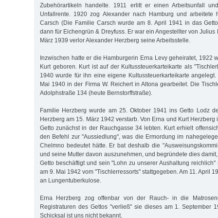
Zubehörartikeln handelte. 1911 erlitt er einen Arbeitsunfall 
Unfallrente. 1920 zog Alexander nach Hamburg und arbeitete hi
Carsch (Die Familie Carsch wurde am 8. April 1941 in das Getto
dann für Eichengrün & Dreyfuss. Er war ein Angestellter von Julius 
März 1939 verlor Alexander Herz­berg seine Arbeitsstelle.
Inzwischen hatte er die Hamburgerin Erna Levy geheiratet, 1922 
Kurt geboren. Kurt ist auf der Kultussteuerkarteikarte als "Tischle
1940 wurde für ihn eine eigene Kultussteuerkarteikarte angelegt.
Mai 1940 in der Firma W. Reichert in Altona gearbeitet. Die Tischl
Adolphstraße 134 (heute Bernstorffstraße).
Familie Herzberg wurde am 25. Oktober 1941 ins Getto Lodz dep
Herzberg am 15. März 1942 verstarb. Von Erna und Kurt Herzberg i
Getto zunächst in der Rauchgasse 34 lebten. Kurt erhielt offensic
den Befehl zur "Aussiedlung", was die Ermordung im nahegelege
Chelmno bedeutet hätte. Er bat deshalb die "Ausweisungskommis
und seine Mutter davon auszunehmen, und begründete dies damit, d
Getto beschäftigt und sein "Lohn zu unserer Aushaltung reichlich
am 9. Mai 1942 vom "Tischlerressorts" stattgegeben. Am 11. April 1
an Lungentuberkulose.
Erna Herzberg zog offenbar von der Rauch- in die Matrose
Registraturen des Gettos "verließ" sie dieses am 1. September 1
Schicksal ist uns nicht bekannt.