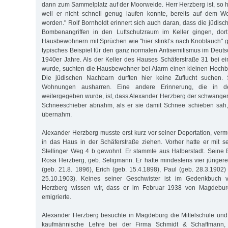
dann zum Sammelplatz auf der Moorweide. Herr Herzberg ist, so h
weil er nicht schnell genug laufen konnte, bereits auf dem 
worden." Rolf Bornholdt erinnert sich auch daran, dass die jüdis
Bombenangriffen in den Luftschutzraum im Keller gingen, dor
Hausbewohnern mit Sprüchen wie "hier stinkt‘s nach Knoblauch" 
typisches Beispiel für den ganz normalen Antisemitismus im Deut
1940er Jahre. Als der Keller des Hauses Schäferstraße 31 bei ei
wurde, suchten die Hausbewohner bei Alarm einen kleinen Hochb
Die jüdischen Nachbarn durften hier keine Zuflucht suchen. 
Wohnungen ausharren. Eine andere Erinnerung, die in de
weitergegeben wurde, ist, dass Alexander Herzberg der schwange
Schneeschieber abnahm, als er sie damit Schnee schieben sah, 
übernahm.
Alexander Herzberg musste erst kurz vor seiner Deportation, verm
in das Haus in der Schäferstraße ziehen. Vorher hatte er mit s
Stellinger Weg 4 b gewohnt. Er stammte aus Halberstadt. Seine 
Rosa Herzberg, geb. Seligmann. Er hatte mindestens vier jüngere
(geb. 21.8. 1896), Erich (geb. 15.4.1898), Paul (geb. 28.3.1902
25.10.1903). Keines seiner Geschwister ist im Gedenkbuch v
Herzberg wissen wir, dass er im Februar 1938 von Magdebur
emigrierte.
Alexander Herzberg besuchte in Magdeburg die Mittelschule und
kaufmännische Lehre bei der Firma Schmidt & Schaffmann, 