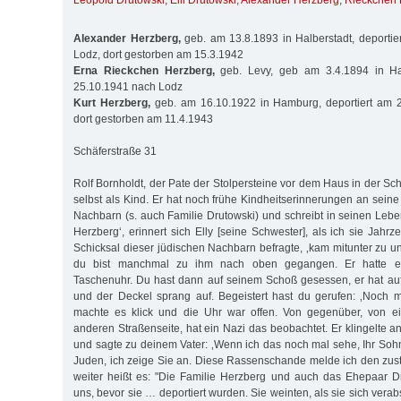
Leopold Drutowski
,
Elli Drutowski
,
Alexander Herzberg
,
Rieckchen 
Alexander Herzberg,
geb. am 13.8.1893 in Halberstadt, deporti
Lodz, dort gestorben am 15.3.1942
Erna Rieckchen Herzberg,
geb. Levy, geb am 3.4.1894 in Ha
25.10.1941 nach Lodz
Kurt Herzberg,
geb. am 16.10.1922 in Hamburg, deportiert am 
dort gestorben am 11.4.1943
Schäferstraße 31
Rolf Bornholdt, der Pate der Stolpersteine vor dem Haus in der Schä
selbst als Kind. Er hat noch frühe Kindheitserinnerungen an sein
Nachbarn (s. auch Familie Drutowski) und schreibt in seinen Lebe
Herzberg‘, erinnert sich Elly [seine Schwester], als ich sie Jah
Schicksal dieser jüdischen Nachbarn befragte, ‚kam mitunter zu 
du bist manchmal zu ihm nach oben gegangen. Er hatte ein
Taschenuhr. Du hast dann auf seinem Schoß gesessen, er hat au
und der Deckel sprang auf. Begeistert hast du gerufen: ‚Noch m
machte es klick und die Uhr war offen. Von gegenüber, von e
anderen Straßenseite, hat ein Nazi das beobachtet. Er klingelte 
und sagte zu deinem Vater: ‚Wenn ich das noch mal sehe, Ihr So
Juden, ich zeige Sie an. Diese Rassenschande melde ich den zust
weiter heißt es: "Die Familie Herzberg und auch das Ehepaar Dr
uns, bevor sie … deportiert wurden. Sie weinten, als sie sich ver