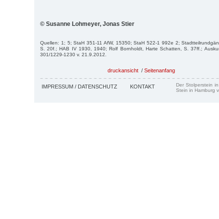
© Susanne Lohmeyer, Jonas Stier
Quellen: 1; 5; StaH 351-11 AfW, 15350; StaH 522-1 992e 2; Stadtteilrundgä
S. 20f.; HAB IV 1930, 1940; Rolf Bornholdt, Harte Schatten, S. 37ff.; Aus
301/1229-1230 v. 21.9.2012.
druckansicht
/
Seitenanfang
Der Stolperstein i
IMPRESSUM / DATENSCHUTZ
KONTAKT
Stein in Hamburg v