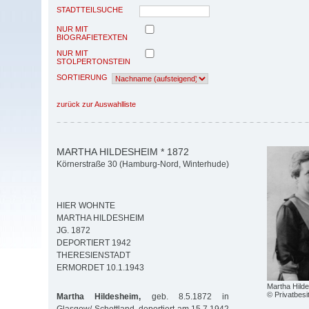
STADTTEILSUCHE
NUR MIT
BIOGRAFIETEXTEN
NUR MIT
STOLPERTONSTEIN
SORTIERUNG
zurück zur Auswahlliste
MARTHA HILDESHEIM * 1872
Körnerstraße 30 (Hamburg-Nord, Winterhude)
HIER WOHNTE
MARTHA HILDESHEIM
JG. 1872
DEPORTIERT 1942
THERESIENSTADT
ERMORDET 10.1.1943
Martha Hild
© Privatbesi
Martha Hildesheim,
geb. 8.5.1872 in