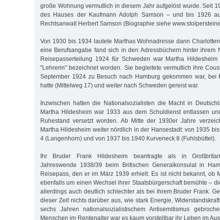
große Wohnung vermutlich in diesem Jahr aufgelöst wurde. Seit 1
des Hauses der Kaufmann Adolph Samson – und bis 1926 au
Rechtsanwalt Herbert Samson (Biographie siehe www.stolperstein
Von 1930 bis 1934 lautete Marthas Wohnadresse dann Charlottens
eine Berufsangabe fand sich in den Adressbüchern hinter ihrem 
Reisepasserteilung 1924 für Schweden war Martha Hildesheim 
"Lehrerin" bezeichnet worden. Sie begleitete vermutlich ihre Cous
September 1924 zu Besuch nach Hamburg gekommen war, bei F
hatte (Mittelweg 17) und weiter nach Schweden gereist war.
Inzwischen hatten die Nationalsozialisten die Macht in Deuts
Martha Hildesheim war 1933 aus dem Schuldienst entlassen un
Ruhestand versetzt worden. Ab Mitte der 1930er Jahre verzei
Martha Hildesheim weiter nördlich in der Hansestadt: von 1935 bi
4 (Langenhorn) und von 1937 bis 1940 Kurveneck 8 (Fuhlsbüttel).
Ihr Bruder Frank Hildesheim beantragte als in Großbrita
Jahreswende 1938/39 beim Britischen Generalkonsulat in Hamb
Reisepass, den er im März 1939 erhielt. Es ist nicht bekannt, ob
ebenfalls um einen Wechsel ihrer Staatsbürgerschaft bemühte – die
allerdings auch deutlich schlechter als bei ihrem Bruder Frank. G
dieser Zeit nichts darüber aus, wie stark Energie, Widerstandskra
sechs Jahren nationalsozialistischem Antisemitismus gebroch
Menschen im Rentenalter war es kaum vorstellbar ihr Leben im Au