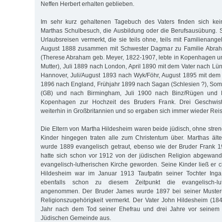
Neffen Herbert erhalten geblieben.
Im sehr kurz gehaltenen Tagebuch des Vaters finden sich kei
Marthas Schulbesuch, die Ausbildung oder die Berufsausübung. S
Urlaubsreisen vermerkt, die sie teils ohne, teils mit Familienan
August 1888 zusammen mit Schwester Dagmar zu Familie Abr
(Therese Abraham geb. Meyer, 1822-1907, lebte in Kopenhagen un
Mutter), Juli 1889 nach London, April 1890 mit dem Vater nach Lü
Hannover, Juli/August 1893 nach Wyk/Föhr, August 1895 mit dem
1896 nach England, Frühjahr 1899 nach Sagan (Schlesien ?), So
(GB) und nach Birmingham, Juli 1900 nach Binz/Rügen und
Kopenhagen zur Hochzeit des Bruders Frank. Drei Geschwist
weiterhin in Großbritannien und so ergaben sich immer wieder Reis
Die Eltern von Martha Hildesheim waren beide jüdisch, ohne streng
Kinder hingegen traten alle zum Christentum über. Marthas äl
wurde 1889 evangelisch getraut, ebenso wie der Bruder Frank 1
hatte sich schon vor 1912 von der jüdischen Religion abgewand
evangelisch-lutherischen Kirche geworden. Seine Kinder ließ er ch
Hildesheim war im Januar 1913 Taufpatin seiner Tochter Inga
ebenfalls schon zu diesem Zeitpunkt die evangelisch-lut
angenommen. Der Bruder James wurde 1897 bei seiner Musteru
Religionszugehörigkeit vermerkt. Der Vater John Hildesheim (184
Jahr nach dem Tod seiner Ehefrau und drei Jahre vor seinem 
Jüdischen Gemeinde aus.