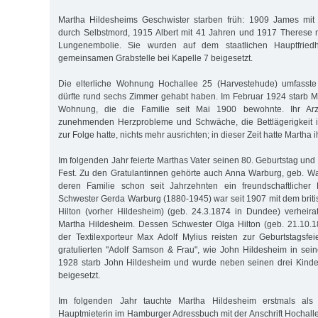
Martha Hildesheims Geschwister starben früh: 1909 James mit 
durch Selbstmord, 1915 Albert mit 41 Jahren und 1917 Therese 
Lungenembolie. Sie wurden auf dem staatlichen Hauptfriedh
gemeinsamen Grabstelle bei Kapelle 7 beigesetzt.
Die elterliche Wohnung Hochallee 25 (Harvestehude) umfasste
dürfte rund sechs Zimmer gehabt haben. Im Februar 1924 starb Ma
Wohnung, die die Familie seit Mai 1900 bewohnte. Ihr Arz
zunehmenden Herzprobleme und Schwäche, die Bettlägerigkeit 
zur Folge hatte, nichts mehr ausrichten; in dieser Zeit hatte Martha i
Im folgenden Jahr feierte Marthas Vater seinen 80. Geburtstag und
Fest. Zu den Gratulantinnen gehörte auch Anna Warburg, geb. W
deren Familie schon seit Jahrzehnten ein freundschaftlicher 
Schwester Gerda Warburg (1880-1945) war seit 1907 mit dem bri
Hilton (vorher Hildesheim) (geb. 24.3.1874 in Dundee) verheir
Martha Hildesheim. Dessen Schwester Olga Hilton (geb. 21.10.
der Textilexporteur Max Adolf Mylius reisten zur Geburtstagsf
gratulierten "Adolf Samson & Frau", wie John Hildesheim in sei
1928 starb John Hildesheim und wurde neben seinen drei Kinde
beigesetzt.
Im folgenden Jahr tauchte Martha Hildesheim erstmals als
Hauptmieterin im Hamburger Adressbuch mit der Anschrift Hochall