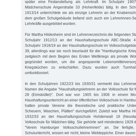
später eine Festanstellung als Lehrkraft. Im Schuljahr 19
Mädchenschule Angerstraße 33 (Hohenfelde) tätig. In den Sch
1913/14 unterrichtete sie als einzige Lehrerin an der Knabensch
dem großen Schulgebäude befand sich auch ein Lehrerinnen-S
Lehrkräfte ausgebildet wurden.
Für Martha Hildesheim sind im Lehrerverzeichnis die folgenden St
Schuljahr 1912/13 an der Haushaltungsschule ABC-Straße 4
Schuljahr 1918/19 an der Haushaltungsschule im Volksschulgebäu
39, allerdings war sie noch beurlaubt für die "Hamburgische Krieg
zeitgleich mit dem Beginn des Ersten Weltkriegs als private Wohl
gegründet worden, um die angespannte Lebensmittelversorg
Kriegsküchen zu entschärfen. Dazu wurden auch Turnhal
umfunktioniert.
In den Schuljahren 1922/23 bis 1930/31 vermerkt das Lehrerver
Namen die Angabe "Haushaltungslehrerin an der Volksschule für
28 (Eimsbüttel)". Dort war von 1905 bis 1908 in einem Mod
Haushaltungsunterricht an einer öffentlichen Volksschule in Hambur
hatten private Vereine die theoretische und praktische Unte
Scheuern, Waschen, Plätten" durchgeführt. Zuletzt war Martha H
1932/33 an der Haushaltungsschule Holstenwall 16 (Neust
Volksschule für Mädchen tätig. Sie gehörte seit mindestens 192
"Verein Hamburger Volksschullehrerinnen" an. Sie fertigt
Schulunterricht, wissen wir nicht, kleine Webteppiche. Einer davon