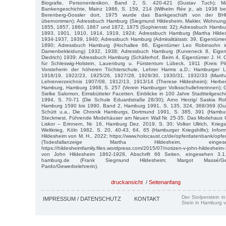
Biografie, Personenlexikon, Band 2, S. 420-421 (Gustav Tuch); M
Bankengeschichte, Mainz 1986, S. 159, 214 (Wilhelm Rée jr., ab 1938 bete
Berenberg-Gossler dort, 1975 wurde das Bankgeschäft von der BHF-
übernommen); Adressbuch Hamburg (Siegmund Hildesheim, Makler, Wohnung:
1855, 1857, 1860, 1867 und 1872, 1875 (Sophienstr. 32); Adressbuch Hambur
1893, 1901, 1910, 1914, 1919, 1924; Adressbuch Hamburg (Martha Hilde
1934-1937, 1939, 1940; Adressbuch Hamburg (Admiralitätsstr. 39, Eigentüme
1890; Adressbuch Hamburg (Hochallee 66, Eigentümer Leo Robinsohn i
Damenbekleidung) 1932, 1938; Adressbuch Hamburg (Kurveneck 8, Eigen
Diedrich) 1939; Adressbuch Hamburg (Schäferhof, Beim 4, Eigentümer J. H. 
für Schleswig-Holstein, Lauenburg u. Fürstentum Lübeck, 1911 (Kreis Pl
Vorsteherin der höheren Töchterschule, Lehrer Harms a.D.; Hamburger Le
1918/19, 1922/23, 1925/26, 1927/28, 1929/30, 1930/31, 1932/33 (Marth
Lehrerverzeichnis 1907/08, 1912/13, 1913/14 (Therese Hildesheim); Herber
Hamburg, Hamburg 1968, S. 257 (Verein Hamburger Volksschullehrerinnen); G
Sielke Salomon, Eimsbütteler Facetten. Einblicke in 100 Jahre Stadtteilges
1994, S. 70-71 (Die Schule Eduardstraße 28/30); Arno Herzig/ Saskia Ro
Hamburg 1590 bis 1990, Band 2, Hamburg 1991, S. 135, 324, 368/369 (Gust
Schütt u.a., Die Chronik Hamburgs, Dortmund 1991, S. 385, 391 (Hamburgi
Steckmest, Führende Modehäuser am Neuen Wall Nr. 25-35. Das Modehaus Geb
Liskor – Erinnern, Nr. 16, Hamburg Dez. 2019, S. 30; Volker Ullrich, Krieg
Weltkrieg, Köln 1982, S. 20, 40-43, 64, 65 (Hamburger Kriegshilfe); Info
Hildesheim von M. H., 2022; https://www.holocaust.cz/de/opferdatenbank/opfe
(Todesfallanzeige Martha Hildesheim, einges
https://hildesheimfamily.files.wordpress.com/2015/07/notizen-v-john-hildeshe
von John Hildesheim 1862-1928, Abschrift 66 Seiten, eingesehen 3.1.2
hamburg.de (Frank Siegmund Hildesheim; Margot Massé/Gewe
Pardo/Gewerbelehrerin).
druckansicht
/
Seitenanfang
Der Stolperstein i
IMPRESSUM / DATENSCHUTZ
KONTAKT
Stein in Hamburg v