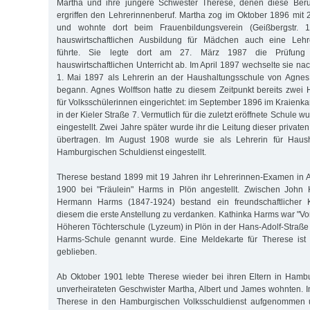
Martha und ihre jüngere Schwester Therese, denen diese Beruf
ergriffen den Lehrerinnenberuf. Martha zog im Oktober 1896 mit
und wohnte dort beim Frauenbildungsverein (Geißbergstr. 
hauswirtschaftlichen Ausbildung für Mädchen auch eine Lehre
führte. Sie legte dort am 27. März 1987 die Prüfung 
hauswirtschaftlichen Unterricht ab. Im April 1897 wechselte sie 
1. Mai 1897 als Lehrerin an der Haushaltungsschule von Agnes
begann. Agnes Wolffson hatte zu diesem Zeitpunkt bereits zwei 
für Volksschülerinnen eingerichtet: im September 1896 im Kraienk
in der Kieler Straße 7. Vermutlich für die zuletzt eröffnete Schule
eingestellt. Zwei Jahre später wurde ihr die Leitung dieser private
übertragen. Im August 1908 wurde sie als Lehrerin für Haus
Hamburgischen Schuldienst eingestellt.
Therese bestand 1899 mit 19 Jahren ihr Lehrerinnen-Examen in A
1900 bei "Fräulein" Harms in Plön angestellt. Zwischen John 
Hermann Harms (1847-1924) bestand ein freundschaftlicher Ko
diesem die erste Anstellung zu verdanken. Kathinka Harms war "Vors
Höheren Töchterschule (Lyzeum) in Plön in der Hans-Adolf-Straße 
Harms-Schule genannt wurde. Eine Meldekarte für Therese ist i
geblieben.
Ab Oktober 1901 lebte Therese wieder bei ihren Eltern in Hamb
unverheirateten Geschwister Martha, Albert und James wohnten.
Therese in den Hamburgischen Volksschuldienst aufgenommen u