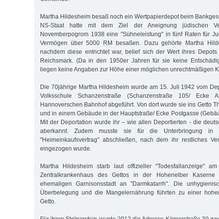
Martha Hildesheim besaß noch ein Wertpapierdepot beim Bankges
NS-Staat hatte mit dem Ziel der Aneignung jüdischen 
Novemberpogrom 1938 eine "Sühneleistung" in fünf Raten für Jud
Vermögen über 5000 RM besaßen. Dazu gehörte Martha Hilde
nachdem diese entrichtet war, belief sich der Wert ihres Depot
Reichsmark. (Da in den 1950er Jahren für sie keine Entschädi
liegen keine Angaben zur Höhe einer möglichen unrechtmäßigen Ka
Die 70jährige Martha Hildesheim wurde am 15. Juli 1942 vom De
Volksschule Schanzenstraße (Schanzenstraße 105/ Ecke A
Hannoverschen Bahnhof abgeführt. Von dort wurde sie ins Getto Th
und in einem Gebäude in der Hauptstraße/ Ecke Postgasse (Gebäud
Mit der Deportation wurde ihr – wie allen Deportierten - die deut
aberkannt. Zudem musste sie für die Unterbringung in T
"Heimeinkaufsvertrag" abschließen, nach dem ihr restliches 
eingezogen wurde.
Martha Hildesheim starb laut offizieller "Todesfallanzeige" 
Zentralkrankenhaus des Gettos in der Hohenelber Kaserne
ehemaligen Garnisonsstadt an "Darmkatarrh". Die unhygienisc
Überbelegung und die Mangelernährung führten zu einer hohen 
Getto.