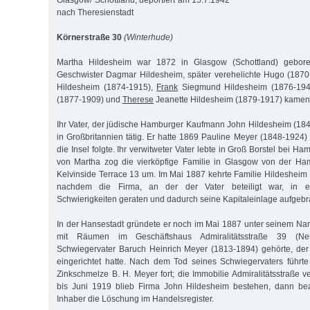
Glasgow/ Schottland, deportiert am 15.7.1942
nach Theresienstadt
Körnerstraße 30
(Winterhude)
Martha Hildesheim war 1872 in Glasgow (Schottland) gebor
Geschwister Dagmar Hildesheim, später verehelichte Hugo (1870
Hildesheim (1874-1915),
Frank
Siegmund Hildesheim (1876-194
(1877-1909) und
Therese
Jeanette Hildesheim (1879-1917) kamen h
Ihr Vater, der jüdische Hamburger Kaufmann John Hildesheim (184
in Großbritannien tätig. Er hatte 1869 Pauline Meyer (1848-1924) 
die Insel folgte. Ihr verwitweter Vater lebte in Groß Borstel bei H
von Martha zog die vierköpfige Familie in Glasgow von der Ham
Kelvinside Terrace 13 um. Im Mai 1887 kehrte Familie Hildeshei
nachdem die Firma, an der der Vater beteiligt war, in ext
Schwierigkeiten geraten und dadurch seine Kapitaleinlage aufgebr
In der Hansestadt gründete er noch im Mai 1887 unter seinem N
mit Räumen im Geschäftshaus Admiralitätsstraße 39 (Ne
Schwiegervater Baruch Heinrich Meyer (1813-1894) gehörte, der
eingerichtet hatte. Nach dem Tod seines Schwiegervaters führte
Zinkschmelze B. H. Meyer fort; die Immobilie Admiralitätsstraße 
bis Juni 1919 blieb Firma John Hildesheim bestehen, dann bea
Inhaber die Löschung im Handelsregister.