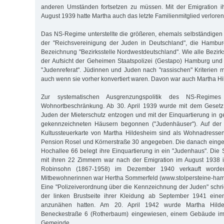
anderen Umständen fortsetzen zu müssen. Mit der Emigration i
August 1939 hatte Martha auch das letzte Familienmitglied verloren
Das NS-Regime unterstellte die größeren, ehemals selbständige
der "Reichsvereinigung der Juden in Deutschland", die Hamburg
Bezeichnung "Bezirksstelle Nordwestdeutschland". Wie alle Bezirks
der Aufsicht der Geheimen Staatspolizei (Gestapo) Hamburg und
"Judenreferat". Jüdinnen und Juden nach "rassischen" Kriterien 
auch wenn sie vorher konvertiert waren. Davon war auch Martha Hi
Zur systematischen Ausgrenzungspolitik des NS-Regime
Wohnortbeschränkung. Ab 30. April 1939 wurde mit dem Gesetz 
Juden der Mieterschutz entzogen und mit der Einquartierung in g
gekennzeichneten Häusern begonnen ("Judenhäuser"). Auf der
Kultussteuerkarte von Martha Hildesheim sind als Wohnadressen
Pension Rosel und Körnerstraße 30 angegeben. Die danach einge
Hochallee 66 belegt ihre Einquartierung in ein "Judenhaus". Die 
mit ihren 22 Zimmern war nach der Emigration im August 1938 
Robinsohn (1867-1958) im Dezember 1940 verkauft worde
Mitbewohnerinnen war Hertha Sommerfeld (www.stolpersteine-ham
Eine "Polizeiverordnung über die Kennzeichnung der Juden" schri
der linken Brustseite ihrer Kleidung ab September 1941 eine
anzunähen hatten. Am 20. April 1942 wurde Martha Hild
Beneckestraße 6 (Rotherbaum) eingewiesen, einem Gebäude im 
Gemeinde.