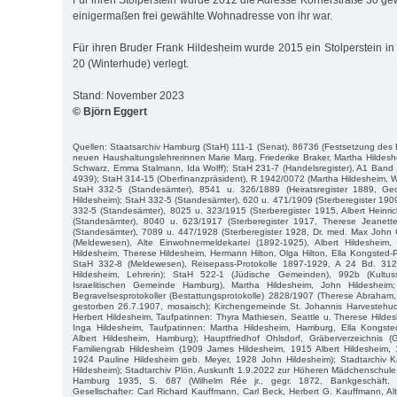
Für ihren Stolperstein wurde 2012 die Adresse Körnerstraße 30 gewä
einigermaßen frei gewählte Wohnadresse von ihr war.
Für ihren Bruder Frank Hildesheim wurde 2015 ein Stolperstein in
20 (Winterhude) verlegt.
Stand: November 2023
© Björn Eggert
Quellen: Staatsarchiv Hamburg (StaH) 111-1 (Senat), 86736 (Festsetzung des 
neuen Haushaltungslehrerinnen Marie Marg. Friederike Braker, Martha Hildesh
Schwarz, Emma Stalmann, Ida Wolff); StaH 231-7 (Handelsregister), A1 Band
4939); StaH 314-15 (Oberfinanzpräsident), R 1942/0072 (Martha Hildesheim, We
StaH 332-5 (Standesämter), 8541 u. 326/1889 (Heiratsregister 1889, 
Hildesheim); StaH 332-5 (Standesämter), 620 u. 471/1909 (Sterberegister 190
332-5 (Standesämter), 8025 u. 323/1915 (Sterberegister 1915, Albert Heinri
(Standesämter), 8040 u. 623/1917 (Sterberegister 1917, Therese Jeanett
(Standesämter), 7089 u. 447/1928 (Sterberegister 1928, Dr. med. Max John 
(Meldewesen), Alte Einwohnermeldekartei (1892-1925), Albert Hildesheim
Hildesheim, Therese Hildesheim, Hermann Hilton, Olga Hilton, Ella Kongsted-
StaH 332-8 (Meldewesen), Reisepass-Protokolle 1897-1929, A 24 Bd. 312
Hildesheim, Lehrerin); StaH 522-1 (Jüdische Gemeinden), 992b (Kultuss
Israelitischen Gemeinde Hamburg), Martha Hildesheim, John Hildesheim
Begravelsesprotokoller (Bestattungsprotokolle) 2828/1907 (Therese Abraham,
gestorben 26.7.1907, mosaisch); Kirchengemeinde St. Johannis Harvestehude
Herbert Hildesheim, Taufpatinnen: Thyra Mathiesen, Seattle u. Therese Hild
Inga Hildesheim, Taufpatinnen: Martha Hildesheim, Hamburg, Ella Kongst
Albert Hildesheim, Hamburg); Hauptfriedhof Ohlsdorf, Gräberverzeichnis 
Familiengrab Hildesheim (1909 James Hildesheim, 1915 Albert Hildesheim,
1924 Pauline Hildesheim geb. Meyer, 1928 John Hildesheim); Stadtarchiv Ka
Hildesheim); Stadtarchiv Plön, Auskunft 1.9.2022 zur Höheren Mädchenschul
Hamburg 1935, S. 687 (Wilhelm Rée jr., gegr. 1872, Bankgeschäft, 
Gesellschafter: Carl Richard Kauffmann, Carl Beck, Herbert G. Kauffmann, Al