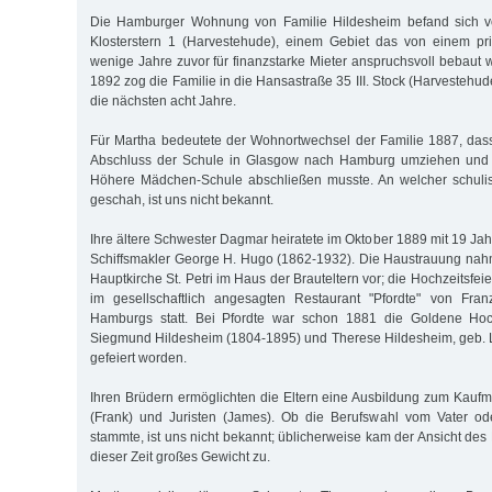
Die Hamburger Wohnung von Familie Hildesheim befand sich 
Klosterstern 1 (Harvestehude), einem Gebiet das von einem pri
wenige Jahre zuvor für finanzstarke Mieter anspruchsvoll bebaut 
1892 zog die Familie in die Hansastraße 35 III. Stock (Harvestehu
die nächsten acht Jahre.
Für Martha bedeutete der Wohnortwechsel der Familie 1887, dass
Abschluss der Schule in Glasgow nach Hamburg umziehen und i
Höhere Mädchen-Schule abschließen musste. An welcher schulis
geschah, ist uns nicht bekannt.
Ihre ältere Schwester Dagmar heiratete im Oktober 1889 mit 19 Ja
Schiffsmakler George H. Hugo (1862-1932). Die Haustrauung nah
Hauptkirche St. Petri im Haus der Brauteltern vor; die Hochzeitsfei
im gesellschaftlich angesagten Restaurant "Pfordte" von Fra
Hamburgs statt. Bei Pfordte war schon 1881 die Goldene Hoch
Siegmund Hildesheim (1804-1895) und Therese Hildesheim, geb. 
gefeiert worden.
Ihren Brüdern ermöglichten die Eltern eine Ausbildung zum Kaufma
(Frank) und Juristen (James). Ob die Berufswahl vom Vater od
stammte, ist uns nicht bekannt; üblicherweise kam der Ansicht de
dieser Zeit großes Gewicht zu.