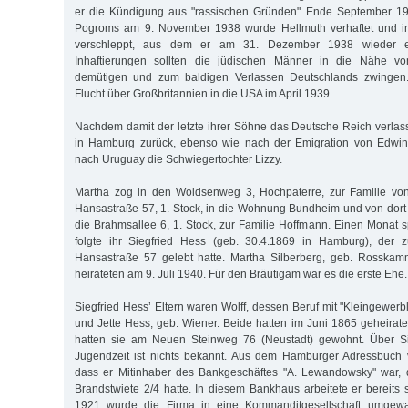
er die Kündigung aus "rassischen Gründen" Ende September 1938
Pogroms am 9. November 1938 wurde Hellmuth verhaftet und 
verschleppt, aus dem er am 31. Dezember 1938 wieder e
Inhaftierungen sollten die jüdischen Männer in die Nähe von
demütigen und zum baldigen Verlassen Deutschlands zwingen.
Flucht über Großbritannien in die USA im April 1939.
Nachdem damit der letzte ihrer Söhne das Deutsche Reich verlass
in Hamburg zurück, ebenso wie nach der Emigration von Edwin
nach Uruguay die Schwiegertochter Lizzy.
Martha zog in den Woldsenweg 3, Hochpaterre, zur Familie von
Hansastraße 57, 1. Stock, in die Wohnung Bundheim und von dort
die Brahmsallee 6, 1. Stock, zur Familie Hoffmann. Einen Monat s
folgte ihr Siegfried Hess (geb. 30.4.1869 in Hamburg), der z
Hansastraße 57 gelebt hatte. Martha Silberberg, geb. Rosskam
heirateten am 9. Juli 1940. Für den Bräutigam war es die erste Ehe.
Siegfried Hess’ Eltern waren Wolff, dessen Beruf mit "Kleingewer
und Jette Hess, geb. Wiener. Beide hatten im Juni 1865 geheirate
hatten sie am Neuen Steinweg 76 (Neustadt) gewohnt. Über Si
Jugendzeit ist nichts bekannt. Aus dem Hamburger Adressbuch 
dass er Mitinhaber des Bankgeschäftes "A. Lewandowsky" war, d
Brandstwiete 2/4 hatte. In diesem Bankhaus arbeitete er bereits s
1921 wurde die Firma in eine Kommanditgesellschaft umgewan