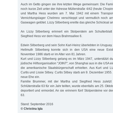
Auch im Getto gingen sie ihre letzten Wege gemeinsam: Die Fami
noch kurze Zeit unter der Adresse Müllerstraße 4/42 (heute Chopin
und Martha Hess wurden am 7. Mai 1942 mit einem Transport
Vernichtungslager Chelmno verschleppt und vermutlich noch a
Gaswagen getötet. Lizzy Silberberg ereilte das gleiche Schicksal a
An Lizzy Silberberg erinnert ein Stolperstein am Schulterbla
Siegfried Hess vor dem Haus Brahmsallee 6.
Edwin Silberberg und sein Sohn Karl-Heinz überlebten in Uruguay.
Hellmuth Silberberg konnte sich in den USA eine neue Exis
November 1986 starb er im Alter von 81 Jahren.
Kurt und Lizzy Silberberg gelang es im März 1947, unterstützt d
jüdische Hilfsorganisation "JOINT", von Shanghai aus in die USA e
die amerikanische Staatsbürgerschaft erhielten. Aus Kurt und L
Curtis und Lissie Silbey. Curtis Silbey starb am 9. Dezember 1955
neue Ehe ein.
Familie Brummer, mit der Martha und Siegfried Hess zuletz
Schlüterstraße 63 für ein Jahr teilten, wurde ebenfalls am 25. Okto
deportiert und ermordet. An sie erinnern fünf Stolpersteine vor 
63.
Stand: September 2016
© Christina Igla