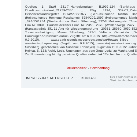
Quellen: 1; StaH 231-7_Handelsregister_ B1995-124 (Bankhaus
Oberfinanzpräsident_R1939-2380; _ FVg 8194; 332-03_Zivilsta
Personenstandsregister 1914/5588/1877 (Geburtsurkunde Martha Ro
(Heiratsurkunde Henriette Rosskamm), 8584/295/1897 (Heiratsurkunde Marth
_024/55/1934 (Sterbeurkunde Moritz Silberberg); 332-8 Melderegister "Tote
Film Nr. 6831, Hausmeldekartei Filme Nr. 2358, 2370 (Woldensweg), 2427,
(Hansastraße); 351-11 Amt für Wiedergutmachung _20531,-28980,-3659;35
Todesbescheinigung Moses Silberberg; 522-1 Jüdische Gemeinde _Depo
Hamburger Adressbuch-online- Zugriffe am 6.9.2015, http://www.albrecht-thae
6.9.2015), www.death-records.mooseroots.com/d/n/Howard-Silbe
www.tracingthepast.org (Zugriff am 6.9.2015), www.stolpersteine-hamburg
Silberberg, geschrieben von Susanne Lohmeyer), Zugriff am 11.9.2015; Jüdisc
Heimat, S. 123; Archiv Lodz, Unterlagen aus dem Getto Lodz, zu Martha und S
Zur Nummerierung häufig genutzter Quellen siehe Link "Recherche und Quelle
druckansicht
/
Seitenanfang
Der Stolperstein i
IMPRESSUM / DATENSCHUTZ
KONTAKT
Stein in Hamburg v