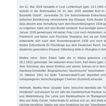
Am 31. Mai 1929 heiratete er Lizzi Lichtenhayn (geb. 13.2.1902
wohnte in der Brahmsallee 18. Im Jahr 1935 arbeitete Kurt in
Baustoffe GmbH", Jarrestraße 26. Die fortschreitende Entrecht
jüdischen Bevölkerung verunsicherte das Ehepaar. Kurts Bruder Ed
dass diesem eine Verhaftung nach dem Novemberpogrom 1938 ge
zu entgehen, habe sich sein Bruder versteckt. Kurt kündigte seine A
Januar 1939 gemeinsam mit seiner Frau Lizzi nach Amsterdam, von
Frankreich und Italien zum Fluchtziel Shanghai, das sie per Schi
entwickelte sich nach dem Novemberpogrom 1938 und noch b
letzten Zufluchtsorte für Flüchtlinge aus dem Deutschen Reich. D
staatenlos gewordene Ehepaar Silberberg lebte in Shanghai in ärm
Martha Hess’ Sohn Edwin hatte die in Altona geborene Li
28.2.1901) geheiratet. Sie bekamen einen Sohn, Karl-Heinz (geb. 
Sein Schicksal, das seiner Ehefrau und seines Sohnes ist in dem 
Hamburg-Eimsbüttel. Biographischen Spurensuche" beschrieben
25. Oktober 1941 ins Getto "Litzmannstadt"/Lodz deportiert u
nahegelegenen Vernichtungslager Chelmno (Kulmhof) ermordet.
Hellmuth, Martha Hess’ jüngster Sohn, besuchte ebenfalls die "
Holstentor" und danach für ein Jahr die Handelsschule Rackow z
und Weiterbildung. Die Lehre zum Bankkaufmann im "Bankgeschä
Max und Wally Daniel, Hallerstraße 6) schloss sich an, dort blieb 
nächste berufliche Station war eine Anstellung bei der "Hypothek