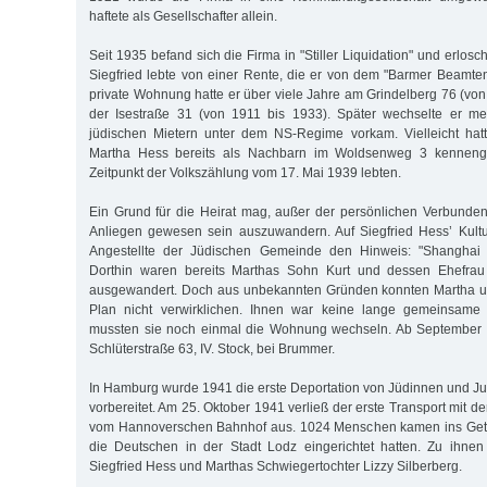
haftete als Gesellschafter allein.
Seit 1935 befand sich die Firma in "Stiller Liquidation" und erlos
Siegfried lebte von einer Rente, die er von dem "Barmer Beamte
private Wohnung hatte er über viele Jahre am Grindelberg 76 (von
der Isestraße 31 (von 1911 bis 1933). Später wechselte er meh
jüdischen Mietern unter dem NS-Regime vorkam. Vielleicht hatt
Martha Hess bereits als Nachbarn im Woldsenweg 3 kenneng
Zeitpunkt der Volkszählung vom 17. Mai 1939 lebten.
Ein Grund für die Heirat mag, außer der persönlichen Verbunde
Anliegen gewesen sein auszuwandern. Auf Siegfried Hess’ Kultu
Angestellte der Jüdischen Gemeinde den Hinweis: "Shanghai O
Dorthin waren bereits Marthas Sohn Kurt und dessen Ehefrau 
ausgewandert. Doch aus unbekannten Gründen konnten Martha u
Plan nicht verwirklichen. Ihnen war keine lange gemeinsame 
mussten sie noch einmal die Wohnung wechseln. Ab September 1
Schlüterstraße 63, IV. Stock, bei Brummer.
In Hamburg wurde 1941 die erste Deportation von Jüdinnen und J
vorbereitet. Am 25. Oktober 1941 verließ der erste Transport mit d
vom Hannoverschen Bahnhof aus. 1024 Menschen kamen ins Getto
die Deutschen in der Stadt Lodz eingerichtet hatten. Zu ihne
Siegfried Hess und Marthas Schwiegertochter Lizzy Silberberg.