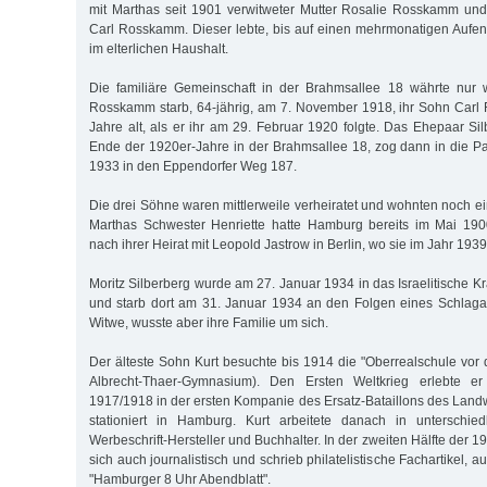
mit Marthas seit 1901 verwitweter Mutter Rosalie Rosskamm und
Carl Rosskamm. Dieser lebte, bis auf einen mehrmonatigen Aufen
im elterlichen Haushalt.
Die familiäre Gemeinschaft in der Brahmsallee 18 währte nur 
Rosskamm starb, 64-jährig, am 7. November 1918, ihr Sohn Carl
Jahre alt, als er ihr am 29. Februar 1920 folgte. Das Ehepaar Si
Ende der 1920er-Jahre in der Brahmsallee 18, zog dann in die Pa
1933 in den Eppendorfer Weg 187.
Die drei Söhne waren mittlerweile verheiratet und wohnten noch ein
Marthas Schwester Henriette hatte Hamburg bereits im Mai 190
nach ihrer Heirat mit Leopold Jastrow in Berlin, wo sie im Jahr 1939
Moritz Silberberg wurde am 27. Januar 1934 in das Israelitische K
und starb dort am 31. Januar 1934 an den Folgen eines Schlaga
Witwe, wusste aber ihre Familie um sich.
Der älteste Sohn Kurt besuchte bis 1914 die "Oberrealschule vor 
Albrecht-Thaer-Gymnasium). Den Ersten Weltkrieg erlebte er 
1917/1918 in der ersten Kompanie des Ersatz-Bataillons des Land
stationiert in Hamburg. Kurt arbeitete danach in unterschied
Werbeschrift-Hersteller und Buchhalter. In der zweiten Hälfte der 1
sich auch journalistisch und schrieb philatelistische Fachartikel, au
"Hamburger 8 Uhr Abendblatt".