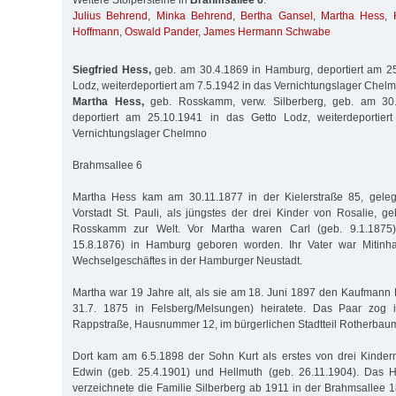
Weitere Stolpersteine in
Brahmsallee 6
:
Julius Behrend
,
Minka Behrend
,
Bertha Gansel
,
Martha Hess
,
Hoffmann
,
Oswald Pander
,
James Hermann Schwabe
Siegfried Hess,
geb. am 30.4.1869 in Hamburg, deportiert am 25
Lodz, weiterdeportiert am 7.5.1942 in das Vernichtungslager Chel
Martha Hess,
geb. Rosskamm, verw. Silberberg, geb. am 30
deportiert am 25.10.1941 in das Getto Lodz, weiterdeportier
Vernichtungslager Chelmno
Brahmsallee 6
Martha Hess kam am 30.11.1877 in der Kielerstraße 85, gele
Vorstadt St. Pauli, als jüngstes der drei Kinder von Rosalie, g
Rosskamm zur Welt. Vor Martha waren Carl (geb. 9.1.1875)
15.8.1876) in Hamburg geboren worden. Ihr Vater war Mitinh
Wechselgeschäftes in der Hamburger Neustadt.
Martha war 19 Jahre alt, als sie am 18. Juni 1897 den Kaufmann M
31.7. 1875 in Felsberg/Melsungen) heiratete. Das Paar zog 
Rappstraße, Hausnummer 12, im bürgerlichen Stadtteil Rotherbau
Dort kam am 6.5.1898 der Sohn Kurt als erstes von drei Kindern
Edwin (geb. 25.4.1901) und Hellmuth (geb. 26.11.1904). Das 
verzeichnete die Familie Silberberg ab 1911 in der Brahmsallee 1