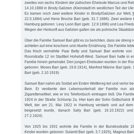
zweites von sechs Kindern der jüdischen Eheleute Marcus und Re
14.10.1888 in Brody Galizien (Kleinstadt im westlichen Teil der U
Es kamen noch zwei weitere Kinder in Brody/Galizien zur Welt,
22.5.1884) und Hene Bruche Bari (geb. 31.7.1886). Zwei weitere
Hamburg geboren: Levy Leon Bari (geb. 12.9.1896) und Lea Frieda 
Wegen der Herkunft aus Galizien galten sie als polnische Staatsbür
Über die Familie Samuel Bari gibt es zu berichten, dass sie streng re
achteten auf eine koschere und rituelle Ernährung. Die Familie lebt
Das frisch vermählte Paar Betty und Samuel Bari wohnte von 
Roonstraße 12 im Stadtteil Hoheluft-West. Samuel Bari hatte in 
Familie hinein geheiratet. Den jungen Eheleuten wurden in der Ro
geboren: Moses Bari (geb. 19.8.1914), Manfred Männe Bari (geb.
Bari (geb. 2.10.1919).
Samuel Bari nahm als Soldat am Ersten Weltkrieg teil und verlor b
Bein. Er verdiente den Lebensunterhalt der Familie nun als 
Zigarettenartikel, wie er ins Telefonbuch eintragen ließ. Die Fami
1924 in der Straße Schlump 2a. Hier kam der Sohn Gottschalck Ba
Welt, der am 21. Mai 1922 in Hamburg verstarb und auf dem 
beigesetzt wurde, danach Sally Bari (geb. 16.10.1922) un
27.2.1924).
Von 1925 bis 1931 wohnte die Familie in der Bundesstraße 18
Kinder wurden geboren: Sulamit Bari (geb. 3.7.1925), Magnus Bari