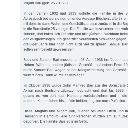
Mirjam Bari (geb. 25.2.1929).
In den Jahren 1932 und 1933 wohnte die Familie in der Bl
Adressbuch betrieb sie nun unter der Adresse Blücherstraße 27 ei
mit dem sie dann Wohn- und Geschäftsadresse zunächst in die B
in die Bornstraße 25 verlegte. Die Familie war inzwischen sehr w
florierte, dort trafen sich jüdische und nichtjüdische Nachbarn bei
den Ausgrenzungen und gesetzlich verankerten Schikanen gegen J
dreißiger Jahre hier noch nicht allzu viel zu spüren. Samuel Bar
sollen sehr beliebt gewesen sein.
Betty und Samuel Bari mussten am 28. April 1938 ins "Judenhaus
ziehen. Während andere jüdische Geschäfte spätestens Ende 19
durfte Samuel Bari wegen seiner Kriegsverletzung das Geschäft n
weiterführen. Dann wurde es versiegelt.
Im Oktober 1938 wurde Sohn Manfred Bari aus der Bornstraße 2
Aktion nach Bentschen/Zbaszyn gebracht und dort bis 1939 int
gelang es, von dort nach Hamburg zurückzukehren und in die 
anderen Kinder flohen bis auf die beiden jüngsten nach Palästina.
Diese, Magnus und Mirjam Bari, blieben bei ihren Eltern und i
Heimann in Hamburg. Alle fünf Personen wurden am 15.7.1942
deportiert. Die Familie Bari lebte im Getto.