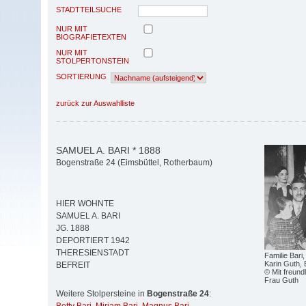
STADTTEILSUCHE
NUR MIT
BIOGRAFIETEXTEN
NUR MIT
STOLPERTONSTEIN
SORTIERUNG
zurück zur Auswahlliste
SAMUEL A. BARI * 1888
Bogenstraße 24 (Eimsbüttel, Rotherbaum)
HIER WOHNTE
SAMUEL A. BARI
JG. 1888
DEPORTIERT 1942
THERESIENSTADT
Familie Bari
Karin Guth, 
BEFREIT
© Mit freun
Frau Guth
Weitere Stolpersteine in
Bogenstraße 24
: