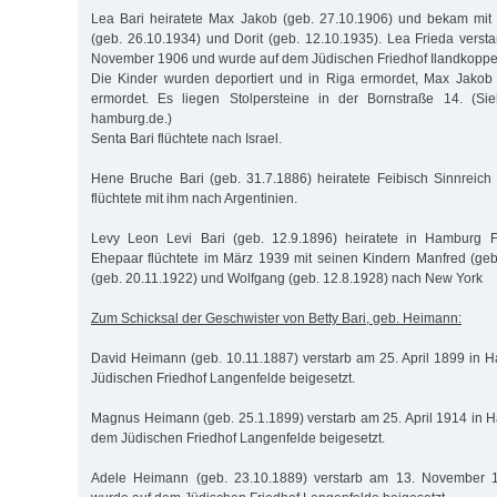
Lea Bari heiratete Max Jakob (geb. 27.10.1906) und bekam mit
(geb. 26.10.1934) und Dorit (geb. 12.10.1935). Lea Frieda vers
November 1906 und wurde auf dem Jüdischen Friedhof Ilandkoppel
Die Kinder wurden deportiert und in Riga ermordet, Max Jako
ermordet. Es liegen Stolpersteine in der Bornstraße 14. (Sie
hamburg.de.)
Senta Bari flüchtete nach Israel.
Hene Bruche Bari (geb. 31.7.1886) heiratete Feibisch Sinnreich
flüchtete mit ihm nach Argentinien.
Levy Leon Levi Bari (geb. 12.9.1896) heiratete in Hamburg F
Ehepaar flüchtete im März 1939 mit seinen Kindern Manfred (geb.
(geb. 20.11.1922) und Wolfgang (geb. 12.8.1928) nach New York
Zum Schicksal der Geschwister von Betty Bari, geb. Heimann:
David Heimann (geb. 10.11.1887) verstarb am 25. April 1899 in
Jüdischen Friedhof Langenfelde beigesetzt.
Magnus Heimann (geb. 25.1.1899) verstarb am 25. April 1914 in
dem Jüdischen Friedhof Langenfelde beigesetzt.
Adele Heimann (geb. 23.10.1889) verstarb am 13. November