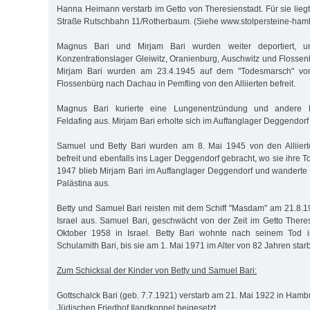
Hanna Heimann verstarb im Getto von Theresienstadt. Für sie liegt 
Straße Rutschbahn 11/Rotherbaum. (Siehe www.stolpersteine-hamb
Magnus Bari und Mirjam Bari wurden weiter deportiert, u
Konzentrationslager Gleiwitz, Oranienburg, Auschwitz und Flosse
Mirjam Bari wurden am 23.4.1945 auf dem "Todesmarsch" vom
Flossenbürg nach Dachau in Pemfling von den Alliierten befreit.
Magnus Bari kurierte eine Lungenentzündung und andere F
Feldafing aus. Mirjam Bari erholte sich im Auffanglager Deggendor
Samuel und Betty Bari wurden am 8. Mai 1945 von den Alliiert
befreit und ebenfalls ins Lager Deggendorf gebracht, wo sie ihre To
1947 blieb Mirjam Bari im Auffanglager Deggendorf und wanderte 
Palästina aus.
Betty und Samuel Bari reisten mit dem Schiff "Masdam" am 21.8.
Israel aus. Samuel Bari, geschwächt von der Zeit im Getto Theres
Oktober 1958 in Israel. Betty Bari wohnte nach seinem Tod i
Schulamith Bari, bis sie am 1. Mai 1971 im Alter von 82 Jahren starb
Zum Schicksal der Kinder von Betty und Samuel Bari:
Gottschalck Bari (geb. 7.7.1921) verstarb am 21. Mai 1922 in Ham
Jüdischen Friedhof Ilandkoppel beigesetzt.