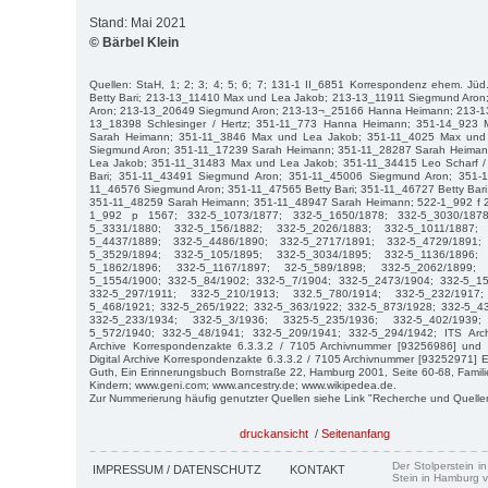
Stand: Mai 2021
© Bärbel Klein
Quellen: StaH, 1; 2; 3; 4; 5; 6; 7; 131-1 II_6851 Korrespondenz ehem. Jüd
Betty Bari; 213-13_11410 Max und Lea Jakob; 213-13_11911 Siegmund Aro
Aron; 213-13_20649 Siegmund Aron; 213-13¬_25166 Hanna Heimann; 213-13
13_18398 Schlesinger / Hertz; 351-11_773 Hanna Heimann; 351-14_923 
Sarah Heimann; 351-11_3846 Max und Lea Jakob; 351-11_4025 Max und
Siegmund Aron; 351-11_17239 Sarah Heimann; 351-11_28287 Sarah Heima
Lea Jakob; 351-11_31483 Max und Lea Jakob; 351-11_34415 Leo Scharf / 
Bari; 351-11_43491 Siegmund Aron; 351-11_45006 Siegmund Aron; 351-1
11_46576 Siegmund Aron; 351-11_47565 Betty Bari; 351-11_46727 Betty Bari;
351-11_48259 Sarah Heimann; 351-11_48947 Sarah Heimann; 522-1_992 f 2
1_992 p 1567; 332-5_1073/1877; 332-5_1650/1878; 332-5_3030/1878
5_3331/1880; 332-5_156/1882; 332-5_2026/1883; 332-5_1011/1887;
5_4437/1889; 332-5_4486/1890; 332-5_2717/1891; 332-5_4729/1891;
5_3529/1894; 332-5_105/1895; 332-5_3034/1895; 332-5_1136/1896;
5_1862/1896; 332-5_1167/1897; 32-5_589/1898; 332-5_2062/1899;
5_1554/1900; 332-5_84/1902; 332-5_7/1904; 332-5_2473/1904; 332-5_15
332-5_297/1911; 332-5_210/1913; 332.5_780/1914; 332-5_232/1917
5_468/1921; 332-5_265/1922; 332-5_363/1922; 332-5_873/1928; 332-5_4
332-5_233/1934; 332-5_3/1936; 3325-5_235/1936; 332-5_402/1939
5_572/1940; 332-5_48/1941; 332-5_209/1941; 332-5_294/1942; ITS Arch
Archive Korrespondenzakte 6.3.3.2 / 7105 Archivnummer [93256986] und 
Digital Archive Korrespondenzakte 6.3.3.2 / 7105 Archivnummer [93252971] E
Guth, Ein Erinnerungsbuch Bornstraße 22, Hamburg 2001, Seite 60-68, Famil
Kindern; www.geni.com; www.ancestry.de; www.wikipedea.de.
Zur Nummerierung häufig genutzter Quellen siehe Link "Recherche und Quelle
druckansicht
/
Seitenanfang
Der Stolperstein i
IMPRESSUM / DATENSCHUTZ
KONTAKT
Stein in Hamburg v