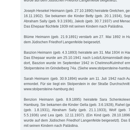
wurde auf dem Jüdischen Friedhof Langenfelde beigesetzt.
Joseph Hesekel Heimann (geb. 27.10.1890) heiratete Gretchen, g
16.11.1902). Sie bekamen die Kinder Betty (geb. 20.1.1934), Sop
Abraham Sally (geb. 9.3.1936), Jakob (geb. 30.7.1937) und Mena
Das Ehepaar flüchtete 1939 mit seinen Kindern nach Palästina.
Blüme Heimann (geb. 21.9.1891) verstarb am 27. Mai 1892 in 
dem Jüdischen Friedhof Langenfelde beigesetzt.
Baszion Heimann (geb. 4.3.1893) heiratete am 31. Mai 1934 in 
Das Ehepaar wurde am 25.10.1941 nach Lodz/Litzmannstadt depor
dort, Baszion wurde im September 1942 in Chelmno/Kulmhof ermo
Stolpersteine im Grindelberg 74a. (Siehe www.stolpersteine-hambu
Sarah Heimann (geb. 30.9.1894) wurde am 11. Juli 1942 nach Au
ermordet. Für sie liegt ein Stolperstein in der Straße Durchschni
www.stolpersteine-hamburg.de)
Benzion Heimann (geb. 8.9.1895) heiratete Sara Schenkolewsk
Hamburg. Sie bekamen die Kinder Gella (geb. 3.6.1928), Rahel (ge
(geb. 1.8.1931), Abraham Sally (geb. 21.1.1933), Wolf (geb. 7
5.5.1936) und Lea (geb. 12.11.1937). (Ein Kind (geb. 28.10.189
wurde auf dem Jüdischen Friedhof Langenfelde beigesetzt). Das 
mit seinen Kindern nach Palästina.