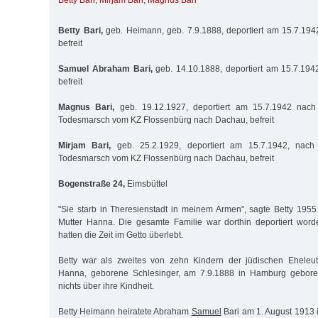
Betty Bari
,
Mirjam Bari
,
Magnus Bari
Betty Bari,
geb. Heimann, geb. 7.9.1888, deportiert am 15.7.194
befreit
Samuel Abraham Bari,
geb. 14.10.1888, deportiert am 15.7.194
befreit
Magnus Bari,
geb. 19.12.1927, deportiert am 15.7.1942 nach 
Todesmarsch vom KZ Flossenbürg nach Dachau, befreit
Mirjam Bari,
geb. 25.2.1929, deportiert am 15.7.1942, nach 
Todesmarsch vom KZ Flossenbürg nach Dachau, befreit
Bogenstraße 24,
Eimsbüttel
"Sie starb in Theresienstadt in meinem Armen", sagte Betty 195
Mutter Hanna. Die gesamte Familie war dorthin deportiert word
hatten die Zeit im Getto überlebt.
Betty war als zweites von zehn Kindern der jüdischen Eheleu
Hanna, geborene Schlesinger, am 7.9.1888 in Hamburg gebore
nichts über ihre Kindheit.
Betty Heimann heiratete Abraham
Samuel
Bari am 1. August 1913 