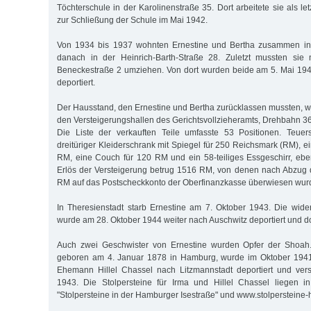
Töchterschule in der Karolinenstraße 35. Dort arbeitete sie als let
zur Schließung der Schule im Mai 1942.
Von 1934 bis 1937 wohnten Ernestine und Bertha zusammen in 
danach in der Heinrich-Barth-Straße 28. Zuletzt mussten sie
Beneckestraße 2 umziehen. Von dort wurden beide am 5. Mai 194
deportiert.
Der Hausstand, den Ernestine und Bertha zurücklassen mussten, wu
den Versteigerungshallen des Gerichtsvollzieheramts, Drehbahn 36, "
Die Liste der verkauften Teile umfasste 53 Positionen. Teue
dreitüriger Kleiderschrank mit Spiegel für 250 Reichsmark (RM), e
RM, eine Couch für 120 RM und ein 58-teiliges Essgeschirr, ebe
Erlös der Versteigerung betrug 1516 RM, von denen nach Abzug
RM auf das Postscheckkonto der Oberfinanzkasse überwiesen wur
In Theresienstadt starb Ernestine am 7. Oktober 1943. Die wide
wurde am 28. Oktober 1944 weiter nach Auschwitz deportiert und do
Auch zwei Geschwister von Ernestine wurden Opfer der Shoah.
geboren am 4. Januar 1878 in Hamburg, wurde im Oktober 194
Ehemann Hillel Chassel nach Litzmannstadt deportiert und vers
1943. Die Stolpersteine für Irma und Hillel Chassel liegen in
"Stolpersteine in der Hamburger Isestraße" und www.stolpersteine