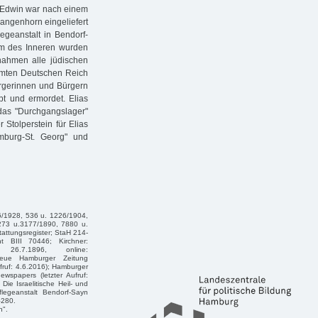
s Edwin war nach einem
angenhorn eingeliefert
egeanstalt in Bendorf-
um des Inneren wurden
ahmen alle jüdischen
samten Deutschen Reich
gerinnen und Bürgern
 und ermordet. Elias
as "Durchgangslager"
 Stolperstein für Elias
mburg-St. Georg" und
6/1928, 536 u. 1226/1904,
273 u.3177/1890, 7880 u.
attungsregister; StaH 214-
ht BIII 70446; Kirchner:
26.7.1896, online:
; Neue Hamburger Zeitung
ufruf: 4.6.2016); Hamburger
newspapers (letzter Aufruf:
ie Israelitische Heil- und
legeanstalt Bendorf-Sayn
–280.
n".