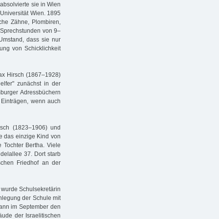
absolvierte sie in Wien
 Universität Wien. 1895
liche Zähne, Plombiren,
… Sprechstunden von 9–
 Umstand, dass sie nur
ung von Schicklichkeit
Max Hirsch (1867–1928)
elfer" zunächst in der
Hamburger Adressbüchern
e Einträgen, wenn auch
rsch (1823–1906) und
e das einzige Kind von
 Tochter Bertha. Viele
elallee 37. Dort starb
hen Friedhof an der
nd wurde Schulsekretärin
nlegung der Schule mit
 dann im September den
de der Israelitischen