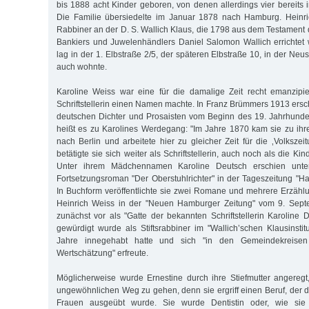
bis 1888 acht Kinder geboren, von denen allerdings vier bereits 
Die Familie übersiedelte im Januar 1878 nach Hamburg. Heinr
Rabbiner an der D. S. Wallich Klaus, die 1798 aus dem Testament
Bankiers und Juwelenhändlers Daniel Salomon Wallich errichtet
lag in der 1. Elbstraße 2/5, der späteren Elbstraße 10, in der Neu
auch wohnte.
Karoline Weiss war eine für die damalige Zeit recht emanzipie
Schriftstellerin einen Namen machte. In Franz Brümmers 1913 ers
deutschen Dichter und Prosaisten vom Beginn des 19. Jahrhunde
heißt es zu Karolines Werdegang: "Im Jahre 1870 kam sie zu ihr
nach Berlin und arbeitete hier zu gleicher Zeit für die ‚Volkszei
betätigte sie sich weiter als Schriftstellerin, auch noch als die K
Unter ihrem Mädchennamen Karoline Deutsch erschien unt
Fortsetzungsroman "Der Oberstuhlrichter" in der Tageszeitung "H
In Buchform veröffentlichte sie zwei Romane und mehrere Erzähl
Heinrich Weiss in der "Neuen Hamburger Zeitung" vom 9. Septe
zunächst vor als "Gatte der bekannten Schriftstellerin Karoline 
gewürdigt wurde als Stiftsrabbiner im "Wallich’schen Klausinstit
Jahre innegehabt hatte und sich "in den Gemeindekreise
Wertschätzung" erfreute.
Möglicherweise wurde Ernestine durch ihre Stiefmutter angeregt
ungewöhnlichen Weg zu gehen, denn sie ergriff einen Beruf, der 
Frauen ausgeübt wurde. Sie wurde Dentistin oder, wie sie 