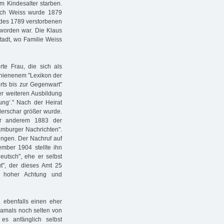
im Kindesalter starben.
ich Weiss wurde 1879
 des 1789 verstorbenen
 worden war. Die Klaus
stadt, wo Familie Weiss
rte Frau, die sich als
chienenem "Lexikon der
rts bis zur Gegenwart"
er weiteren Ausbildung
tung‘." Nach der Heirat
inderschar größer wurde.
er anderem 1883 der
amburger Nachrichten".
ungen. Der Nachruf auf
mber 1904 stellte ihn
Deutsch", ehe er selbst
ut", der dieses Amt 25
n hoher Achtung und
, ebenfalls einen eher
damals noch selten von
es anfänglich selbst