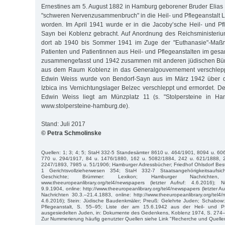
Ernestines am 5. August 1882 in Hamburg geborener Bruder Elia
"schweren Nervenzusammenbruch" in die Heil- und Pflegeanstalt L
worden. Im April 1941 wurde er in die Jacoby’sche Heil- und Pfl
Sayn bei Koblenz gebracht. Auf Anordnung des Reichsministeri
dort ab 1940 bis Sommer 1941 im Zuge der "Euthanasie"-Maßn
Patienten und Patientinnen aus Heil- und Pflegeanstalten im ge
zusammengefasst und 1942 zusammen mit anderen jüdischen Bür
aus dem Raum Koblenz in das Generalgouvernement verschleppt
Edwin Weiss wurde von Bendorf-Sayn aus im März 1942 über d
Izbica ins Vernichtungslager Belzec verschleppt und ermordet. Der
Edwin Weiss liegt am Münzplatz 11 (s. "Stolpersteine in Ha
www.stolpersteine-hamburg.de).
Stand: Juli 2017
© Petra Schmolinske
Quellen: 1; 3; 4; 5; StaH 332-5 Standesämter 8610 u. 464/1901, 8094 u. 60
770 u. 294/1917, 84 u. 1476/1880, 162 u. 5082/1884, 242 u. 621/1888, 
2247/1893, 7985 u. 51/1906; Hamburger Adressbücher; Friedhof Ohlsdorf Best
1 Gerichtsvollzieherwesen 354; StaH 332-7 Staatsangehörigkeitsaufsic
Geschichte; Brümmer: Lexikon; Hamburger Nachrichten, 
www.theeuropeanlibrary.org/tel4/newspapers (letzter Aufruf: 4.6.2016)
9.9.1904, online: http://www.theeuropeanlibrary.org/tel4/newspapers (letzter A
Nachrichten 30.3.–21.4.1883, online: http://www.theeuropeanlibrary.org/tel4/
4.6.2016); Stein: Jüdische Baudenkmäler; Preuß: Gelehrte Juden; Schabow: D
Pflegeanstalt, S. 55–95; Liste der am 15.6.1942 aus der Heil- und Pf
ausgesiedelten Juden, in: Dokumente des Gedenkens, Koblenz 1974, S. 274
Zur Nummerierung häufig genutzter Quellen siehe Link "Recherche und Quelle