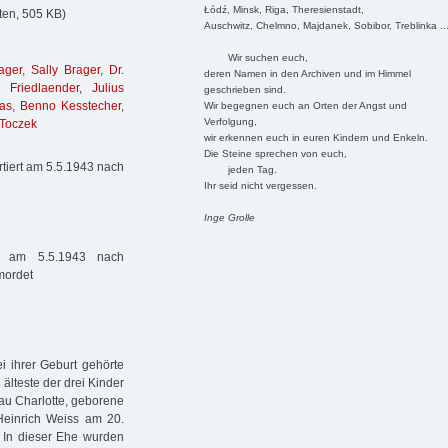
Łódź, Minsk, Riga, Theresienstadt,
ten, 505 KB)
Auschwitz, Chelmno, Majdanek, Sobibor, Treblinka ..
Wir suchen euch,
ager
,
Sally Brager
,
Dr.
deren Namen in den Archiven und im Himmel
 Friedlaender
,
Julius
geschrieben sind.
nas
,
Benno Kesstecher
,
Wir begegnen euch an Orten der Angst und
Verfolgung,
 Toczek
wir erkennen euch in euren Kindern und Enkeln.
Die Steine sprechen von euch,
tiert am 5.5.1943 nach
jeden Tag.
Ihr seid nicht vergessen.
Inge Grolle
t am 5.5.1943 nach
mordet
i ihrer Geburt gehörte
 älteste der drei Kinder
au Charlotte, geborene
 Heinrich Weiss am 20.
 In dieser Ehe wurden