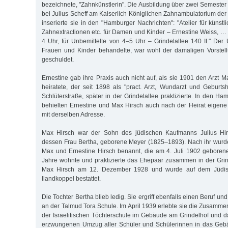
bezeichnete, "Zahnkünstlerin". Die Ausbildung über zwei Semester 
bei Julius Scheff am Kaiserlich Königlichen Zahnambulatorium der
inserierte sie in den "Hamburger Nachrichten": "Atelier für künst
Zahnextractionen etc. für Damen und Kinder – Ernestine Weiss, 
4 Uhr, für Unbemittelte von 4–5 Uhr – Grindelallee 140 II." Der
Frauen und Kinder behandelte, war wohl der damaligen Vorstell
geschuldet.
Ernestine gab ihre Praxis auch nicht auf, als sie 1901 den Arzt 
heiratete, der seit 1898 als "pract. Arzt, Wundarzt und Geburtsh
Schlüterstraße, später in der Grindelallee praktizierte. In den 
behielten Ernestine und Max Hirsch auch nach der Heirat eigen
mit derselben Adresse.
Max Hirsch war der Sohn des jüdischen Kaufmanns Julius Hi
dessen Frau Bertha, geborene Meyer (1825–1893). Nach ihr wurd
Max und Ernestine Hirsch benannt, die am 4. Juli 1902 geborene
Jahre wohnte und praktizierte das Ehepaar zusammen in der Grind
Max Hirsch am 12. Dezember 1928 und wurde auf dem Jüdisc
Ilandkoppel bestattet.
Die Tochter Bertha blieb ledig. Sie ergriff ebenfalls einen Beruf u
an der Talmud Tora Schule. Im April 1939 erlebte sie die Zusamme
der Israelitischen Töchterschule im Gebäude am Grindelhof und
erzwungenen Umzug aller Schüler und Schülerinnen in das Gebäu