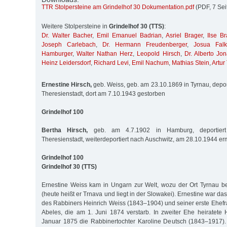
TTR Stolpersteine am Grindelhof 30 Dokumentation.pdf
(PDF, 7 Sei
Weitere Stolpersteine in
Grindelhof 30 (TTS)
:
Dr. Walter Bacher
,
Emil Emanuel Badrian
,
Asriel Brager
,
Ilse Br
Joseph Carlebach
,
Dr. Hermann Freudenberger
,
Josua Falk
Hamburger
,
Walter Nathan Herz
,
Leopold Hirsch
,
Dr. Alberto Jo
Heinz Leidersdorf
,
Richard Levi
,
Emil Nachum
,
Mathias Stein
,
Artur
Ernestine Hirsch,
geb. Weiss, geb. am 23.10.1869 in Tyrnau, depor
Theresienstadt, dort am 7.10.1943 gestorben
Grindelhof 100
Bertha Hirsch,
geb. am 4.7.1902 in Hamburg, deportier
Theresienstadt, weiterdeportiert nach Auschwitz, am 28.10.1944 er
Grindelhof 100
Grindelhof 30 (TTS)
Ernestine Weiss kam in Ungarn zur Welt, wozu der Ort Tyrnau be
(heute heißt er Trnava und liegt in der Slowakei). Ernestine war das
des Rabbiners Heinrich Weiss (1843–1904) und seiner erste Ehefr
Abeles, die am 1. Juni 1874 verstarb. In zweiter Ehe heiratete
Januar 1875 die Rabbinertochter Karoline Deutsch (1843–1917).