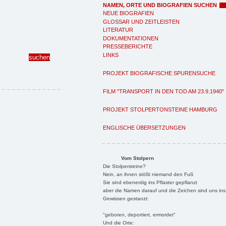
NAMEN, ORTE UND BIOGRAFIEN SUCHEN
NEUE BIOGRAFIEN
GLOSSAR UND ZEITLEISTEN
LITERATUR
DOKUMENTATIONEN
PRESSEBERICHTE
LINKS
PROJEKT BIOGRAFISCHE SPURENSUCHE
FILM "TRANSPORT IN DEN TOD AM 23.9.1940"
PROJEKT STOLPERTONSTEINE HAMBURG
ENGLISCHE ÜBERSETZUNGEN
Vom Stolpern
Die Stolpersteine?
Nein, an ihnen stößt niemand den Fuß
Sie sind ebenerdig ins Pflaster gepflanzt
aber die Namen darauf und die Zeichen sind uns ins
Gewissen gestanzt:
"geboren, deportiert, ermordet"
Und die Orte: