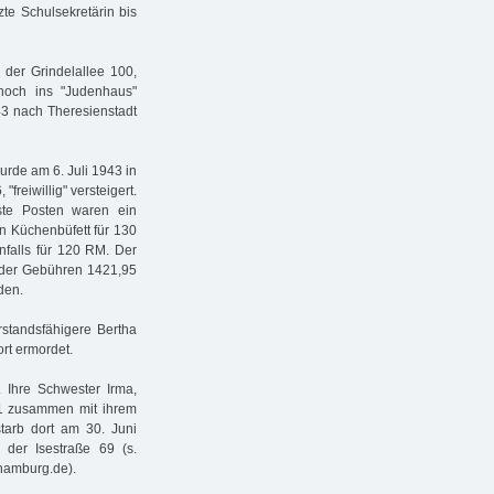
zte Schulsekretärin bis
der Grindelallee 100,
 noch ins "Judenhaus"
3 nach Theresienstadt
rde am 6. Juli 1943 in
freiwillig" versteigert.
rste Posten waren ein
in Küchenbüfett für 130
nfalls für 120 RM. Der
 der Gebühren 1421,95
den.
rstandsfähigere Bertha
rt ermordet.
 Ihre Schwester Irma,
1 zusammen mit ihrem
tarb dort am 30. Juni
 der Isestraße 69 (s.
-hamburg.de).