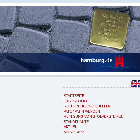
STARTSEITE
DAS PROJEKT
RECHERCHE UND QUELLEN
PATE / PATIN WERDEN
REINIGUNG VON STOLPERSTEINEN
STANDPUNKTE
AKTUELL
MOBILE APP