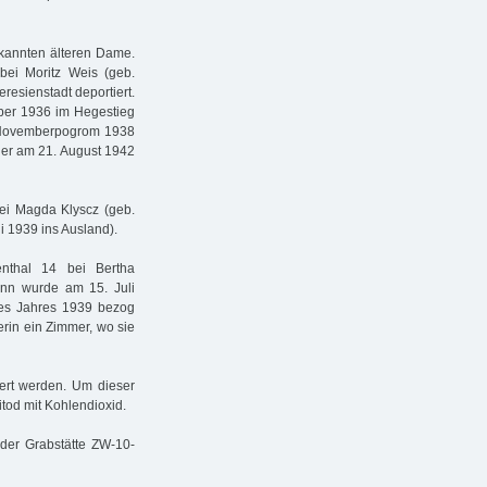
ekannten älteren Dame.
bei Moritz Weis (geb.
resienstadt deportiert.
ber 1936 im Hegestieg
em Novemberpogrom 1938
 er am 21. August 1942
ei Magda Klyscz (geb.
i 1939 ins Ausland).
nthal 14 bei Bertha
ann wurde am 15. Juli
des Jahres 1939 bezog
in ein Zimmer, wo sie
rt werden. Um dieser
tod mit Kohlendioxid.
 der Grabstätte ZW-10-