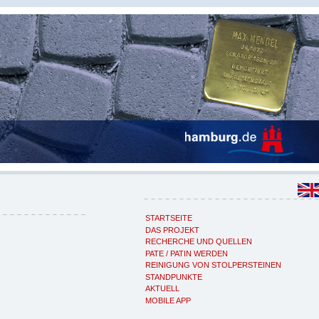
STARTSEITE
DAS PROJEKT
RECHERCHE UND QUELLEN
PATE / PATIN WERDEN
REINIGUNG VON STOLPERSTEINEN
STANDPUNKTE
AKTUELL
MOBILE APP