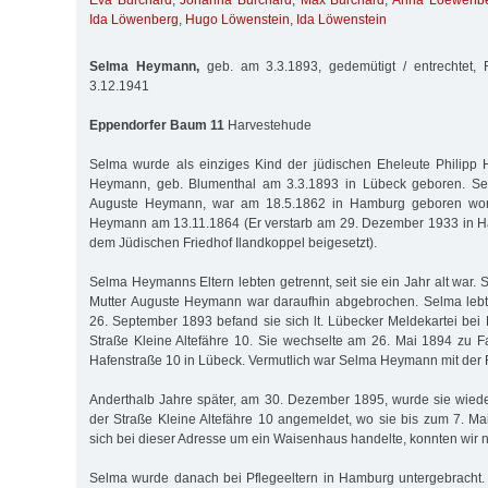
Eva Burchard
,
Johanna Burchard
,
Max Burchard
,
Anna Loewenb
Ida Löwenberg
,
Hugo Löwenstein
,
Ida Löwenstein
Selma Heymann,
geb. am 3.3.1893, gedemütigt / entrechtet,
3.12.1941
Eppendorfer Baum 11
Harvestehude
Selma wurde als einziges Kind der jüdischen Eheleute Philip
Heymann, geb. Blumenthal am 3.3.1893 in Lübeck geboren. S
Auguste Heymann, war am 18.5.1862 in Hamburg geboren worde
Heymann am 13.11.1864 (Er verstarb am 29. Dezember 1933 in 
dem Jüdischen Friedhof Ilandkoppel beigesetzt).
Selma Heymanns Eltern lebten getrennt, seit sie ein Jahr alt war. 
Mutter Auguste Heymann war daraufhin abgebrochen. Selma lebte
26. September 1893 befand sie sich lt. Lübecker Meldekartei bei 
Straße Kleine Altefähre 10. Sie wechselte am 26. Mai 1894 zu 
Hafenstraße 10 in Lübeck. Vermutlich war Selma Heymann mit der 
Anderthalb Jahre später, am 30. Dezember 1895, wurde sie wiede
der Straße Kleine Altefähre 10 angemeldet, wo sie bis zum 7. Ma
sich bei dieser Adresse um ein Waisenhaus handelte, konnten wir nic
Selma wurde danach bei Pflegeeltern in Hamburg untergebracht.