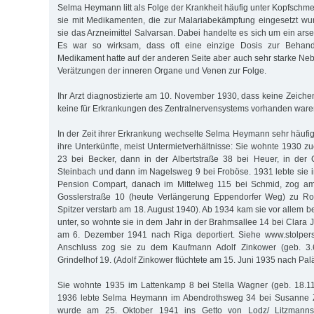
Selma Heymann litt als Folge der Krankheit häufig unter Kopfschm
sie mit Medikamenten, die zur Malariabekämpfung eingesetzt wurd
sie das Arzneimittel Salvarsan. Dabei handelte es sich um ein ar
Es war so wirksam, dass oft eine einzige Dosis zur Behand
Medikament hatte auf der anderen Seite aber auch sehr starke Neb
Verätzungen der inneren Organe und Venen zur Folge.
Ihr Arzt diagnostizierte am 10. November 1930, dass keine Zeiche
keine für Erkrankungen des Zentralnervensystems vorhanden ware
In der Zeit ihrer Erkrankung wechselte Selma Heymann sehr häufi
ihre Unterkünfte, meist Untermietverhältnisse: Sie wohnte 1930 zue
23 bei Becker, dann in der Albertstraße 38 bei Heuer, in der 
Steinbach und dann im Nagelsweg 9 bei Froböse. 1931 lebte sie
Pension Compart, danach im Mittelweg 115 bei Schmid, zog am
Gosslerstraße 10 (heute Verlängerung Eppendorfer Weg) zu Rosa
Spitzer verstarb am 18. August 1940). Ab 1934 kam sie vor allem b
unter, so wohnte sie in dem Jahr in der Brahmsallee 14 bei Clara J
am 6. Dezember 1941 nach Riga deportiert. Siehe www.stolpers
Anschluss zog sie zu dem Kaufmann Adolf Zinkower (geb. 3.6
Grindelhof 19. (Adolf Zinkower flüchtete am 15. Juni 1935 nach Palä
Sie wohnte 1935 im Lattenkamp 8 bei Stella Wagner (geb. 18.11
1936 lebte Selma Heymann im Abendrothsweg 34 bei Susanne Zi
wurde am 25. Oktober 1941 ins Getto von Lodz/ Litzmannsta