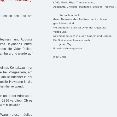
erg
,
Paul Loewenberg
,
Łódź, Minsk, Riga, Theresienstadt,
Auschwitz, Chelmno, Majdanek, Sobibor, Treblinka ..
Wir suchen euch,
 Flucht in den Tod am
deren Namen in den Archiven und im Himmel
geschrieben sind.
Wir begegnen euch an Orten der Angst und
Verfolgung,
wir erkennen euch in euren Kindern und Enkeln.
p Heymann und Auguste
Die Steine sprechen von euch,
elma Heymanns Mutter
jeden Tag.
Ihr seid nicht vergessen.
n, ihr Vater Philipp
Hamburg und wurde auf
Inge Grolle
Selmas Kontakt zu ihrer
 bei Pflegeeltern, am
Familie Büchner in der
Familie Heymann in die
Familie verwandt.
r unter der Adresse in
i 1896 verblieb. Ob es
ht feststellen.
 Warum dieser häufige