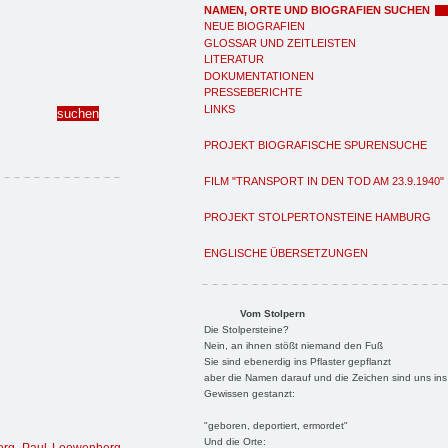
NAMEN, ORTE UND BIOGRAFIEN SUCHEN
NEUE BIOGRAFIEN
GLOSSAR UND ZEITLEISTEN
LITERATUR
DOKUMENTATIONEN
PRESSEBERICHTE
LINKS
PROJEKT BIOGRAFISCHE SPURENSUCHE
FILM "TRANSPORT IN DEN TOD AM 23.9.1940"
PROJEKT STOLPERTONSTEINE HAMBURG
ENGLISCHE ÜBERSETZUNGEN
Vom Stolpern
Die Stolpersteine?
Nein, an ihnen stößt niemand den Fuß
Sie sind ebenerdig ins Pflaster gepflanzt
aber die Namen darauf und die Zeichen sind uns ins
Gewissen gestanzt:
"geboren, deportiert, ermordet"
Und die Orte: