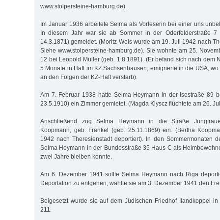
www.stolpersteine-hamburg.de).
Im Januar 1936 arbeitete Selma als Vorleserin bei einer uns unb
In diesem Jahr war sie ab Sommer in der Oderfelderstraße 7 
14.3.1871) gemeldet. (Moritz Weis wurde am 19. Juli 1942 nach The
Siehe www.stolpersteine-hamburg.de). Sie wohnte am 25. Novem
12 bei Leopold Müller (geb. 1.8.1891). (Er befand sich nach d
5 Monate in Haft im KZ Sachsenhausen, emigrierte in die USA, wo
an den Folgen der KZ-Haft verstarb).
Am 7. Februar 1938 hatte Selma Heymann in der Isestraße 89 b
23.5.1910) ein Zimmer gemietet. (Magda Klyscz flüchtete am 26. Jul
Anschließend zog Selma Heymann in die Straße Jungfraue
Koopmann, geb. Fränkel (geb. 25.11.1869) ein. (Bertha Koopm
1942 nach Theresienstadt deportiert). In den Sommermonaten 
Selma Heymann in der Bundesstraße 35 Haus C als Heimbewohner
zwei Jahre bleiben konnte.
Am 6. Dezember 1941 sollte Selma Heymann nach Riga deportie
Deportation zu entgehen, wählte sie am 3. Dezember 1941 den Frei
Beigesetzt wurde sie auf dem Jüdischen Friedhof Ilandkoppel in
211.