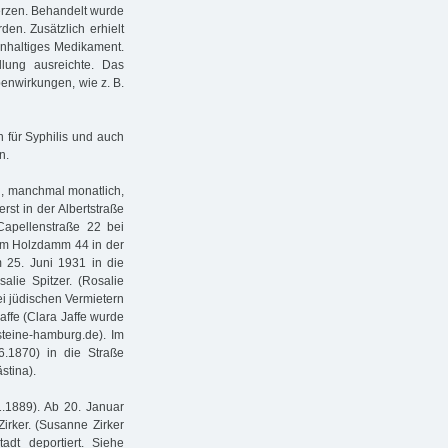
erzen. Behandelt wurde
en. Zusätzlich erhielt
senhaltiges Medikament.
lung ausreichte. Das
enwirkungen, wie z. B.
n für Syphilis und auch
n.
g, manchmal monatlich,
rst in der Albertstraße
Capellenstraße 22 bei
 im Holzdamm 44 in der
 25. Juni 1931 in die
lie Spitzer. (Rosalie
ei jüdischen Vermietern
affe (Clara Jaffe wurde
teine-hamburg.de). Im
.1870) in die Straße
stina).
.1889). Ab 20. Januar
rker. (Susanne Zirker
dt deportiert. Siehe