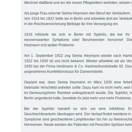
Wechsel stattfand und wo die neuen Pflegeeltern wohnten, wissen w
Als junge Frau erlernte Selma Heymann den Beruf der Verkäuferin.
Von 1916 bis 1922 lebte sie in Berlin und arbeitete dort als Verkäuf
in die Reichsversicherung Beiträge für ihre Versorgung ein.
1918 infizierte sie sich in Berlin mit Syphilis, die bei ih
nennenswerten Symptome oder Beschwerden hervorrief. Die
Heymann erst später Probleme.
Am 1. September 1922 zog Selma Heymann wieder nach Hambu
1922 bis 1930 ist uns nicht bekannt. Wieder arbeitete sie als Ve
1930 bei der Firma Heidmann & Co. Hammerbrookstraße 92. Das 
angesehenes Konfektionshaus für Damenmäntel.
Geplant war, dass Selma Heymann im März 1930 eine Arbeits
Gebrüder Hirschfeld antreten sollte. Dazu kam es nicht mehr, weil
im Genesungsheim Reinbek untergebracht wurde. Die Syphilis, mi
Berlin angesteckt hatte, bereitete ihr jetzt mehr und mehr Probleme.
Bei der Syphilis handelt es sich um eine infektiöse Er
Geschlechtsverkehr übertragen wird. Der Verlauf findet meistens in 
Symptome sind geschwollene Lymphknoten bis hin zu Nierensch
Hirnnerven. Heute werden die Patienten mit Penicillin-Spritzen beh