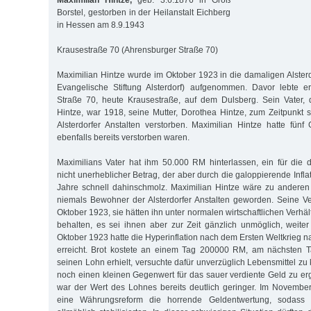
Maximilian Hintze,
geb. 3.6.1876 in Groß
Borstel, gestorben in der Heilanstalt Eichberg
in Hessen am 8.9.1943
Krausestraße 70 (Ahrensburger Straße 70)
Maximilian Hintze wurde im Oktober 1923 in die damaligen Alsterd
Evangelische Stiftung Alsterdorf) aufgenommen. Davor lebte e
Straße 70, heute Krausestraße, auf dem Dulsberg. Sein Vater, 
Hintze, war 1918, seine Mutter, Dorothea Hintze, zum Zeitpunkt 
Alsterdorfer Anstalten verstorben. Maximilian Hintze hatte fünf
ebenfalls bereits verstorben waren.
Maximilians Vater hat ihm 50.000 RM hinterlassen, ein für die 
nicht unerheblicher Betrag, der aber durch die galoppierende Infl
Jahre schnell dahinschmolz. Maximilian Hintze wäre zu anderen
niemals Bewohner der Alsterdorfer Anstalten geworden. Seine V
Oktober 1923, sie hätten ihn unter normalen wirtschaftlichen Verhä
behalten, es sei ihnen aber zur Zeit gänzlich unmöglich, weiter
Oktober 1923 hatte die Hyperinflation nach dem Ersten Weltkrieg 
erreicht. Brot kostete an einem Tag 200000 RM, am nächsten 
seinen Lohn erhielt, versuchte dafür unverzüglich Lebensmittel z
noch einen kleinen Gegenwert für das sauer verdiente Geld zu erg
war der Wert des Lohnes bereits deutlich geringer. Im Novemb
eine Währungsreform die horrende Geldentwertung, sodass s