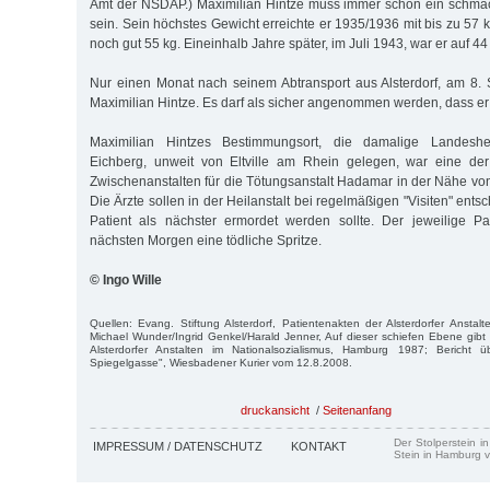
Amt der NSDAP.) Maximilian Hintze muss immer schon ein schm
sein. Sein höchstes Gewicht erreichte er 1935/1936 mit bis zu 57
noch gut 55 kg. Eineinhalb Jahre später, im Juli 1943, war er auf 4
Nur einen Monat nach seinem Abtransport aus Alsterdorf, am 8.
Maximilian Hintze. Es darf als sicher angenommen werden, dass er
Maximilian Hintzes Bestimmungsort, die damalige Landeshei
Eichberg, unweit von Eltville am Rhein gelegen, war eine de
Zwischenanstalten für die Tötungsanstalt Hadamar in der Nähe vo
Die Ärzte sollen in der Heilanstalt bei regelmäßigen "Visiten" ent
Patient als nächster ermordet werden sollte. Der jeweilige Pa
nächsten Morgen eine tödliche Spritze.
© Ingo Wille
Quellen: Evang. Stiftung Alsterdorf, Patientenakten der Alsterdorfer Anstalt
Michael Wunder/Ingrid Genkel/Harald Jenner, Auf dieser schiefen Ebene gibt
Alsterdorfer Anstalten im Nationalsozialismus, Hamburg 1987; Bericht
Spiegelgasse", Wiesbadener Kurier vom 12.8.2008.
druckansicht
/
Seitenanfang
Der Stolperstein i
IMPRESSUM / DATENSCHUTZ
KONTAKT
Stein in Hamburg v