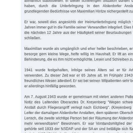
allmählich stabilisierten. In dieser schwierigen Situation dürften
haben, durch die Unterbringung in den Alsterdorfer Ansta
grundlegenden Bedürfnisse von Maximilian Hintze sichergestellt z
Er war, soweit dies angesichts der Heimunterbringung möglich 
Jahren immer gut in die Familie seiner Verwandten integriert. Dies 
die nächsten 12 Jahre aus der Häufigkeit seiner Beurlaubungen
schließen.
Maximilian wurde als umgänglich und eher heiter beschrieben, er 
besorge gern kleine Wege, helfe willig im Haushalt. Er litt an e
Behinderung, die es ihm nicht ermöglichte, Lesen und Schreiben zu
1941 wurde festgehalten, infolge seines Alters sei er für A
verwenden. Zu dieser Zeit war er 65 Jahre alt. Im Frühjahr 194
freundliches Wesen attestiert. Er sei bei seinen Mitpatienten sehr bel
er allerdings hinfällig geworden.
Am 7. August 1943 wurde er gemeinsam mit vielen anderen Patie
Notiz des Leitenden Oberarztes Dr. Kreyenberg "Wegen schwe
Anstalt durch Fliegerangriff verlegt nach Eichberg". (Kreyenb
Leiter der damaligen Alsterdorfer Anstalten, dem späteren Obersc
Lensch, die zweite wichtige Person bei der Räumung der Alsterdorf
mehr verwendbaren" Bewohnern. Er war Vorstandsmitglied der Al
gehörte seit 1933 der NSDAP und der SA an und betätigte sich fü