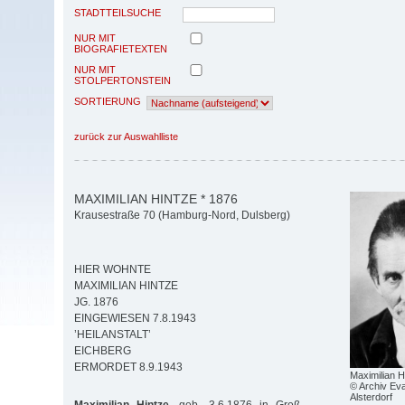
STADTTEILSUCHE
NUR MIT
BIOGRAFIETEXTEN
NUR MIT
STOLPERTONSTEIN
SORTIERUNG
zurück zur Auswahlliste
MAXIMILIAN HINTZE * 1876
Krausestraße 70 (Hamburg-Nord, Dulsberg)
HIER WOHNTE
MAXIMILIAN HINTZE
JG. 1876
EINGEWIESEN 7.8.1943
’HEILANSTALT’
EICHBERG
ERMORDET 8.9.1943
Maximilian H
© Archiv Eva
Alsterdorf