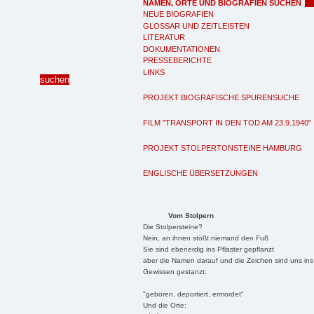
NAMEN, ORTE UND BIOGRAFIEN SUCHEN
NEUE BIOGRAFIEN
GLOSSAR UND ZEITLEISTEN
LITERATUR
DOKUMENTATIONEN
PRESSEBERICHTE
LINKS
PROJEKT BIOGRAFISCHE SPURENSUCHE
FILM "TRANSPORT IN DEN TOD AM 23.9.1940"
PROJEKT STOLPERTONSTEINE HAMBURG
ENGLISCHE ÜBERSETZUNGEN
Vom Stolpern
Die Stolpersteine?
Nein, an ihnen stößt niemand den Fuß
Sie sind ebenerdig ins Pflaster gepflanzt
aber die Namen darauf und die Zeichen sind uns ins
Gewissen gestanzt:
"geboren, deportiert, ermordet"
Und die Orte: