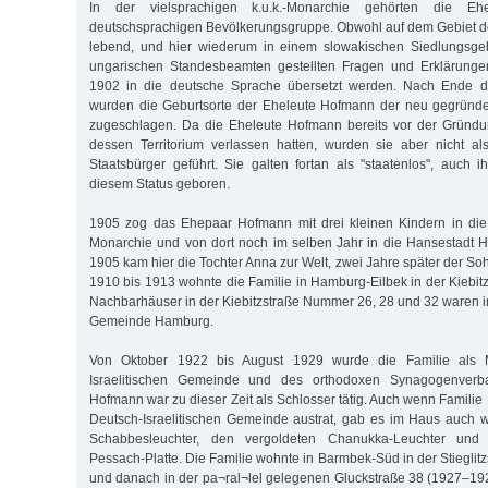
In der vielsprachigen k.u.k.-Monarchie gehörten die E
deutschsprachigen Bevölkerungsgruppe. Obwohl auf dem Gebiet d
lebend, und hier wiederum in einem slowakischen Siedlungsge
ungarischen Standesbeamten gestellten Fragen und Erklärunge
1902 in die deutsche Sprache übersetzt werden. Nach Ende de
wurden die Geburtsorte der Eheleute Hofmann der neu gegründ
zugeschlagen. Da die Eheleute Hofmann bereits vor der Gründ
dessen Territorium verlassen hatten, wurden sie aber nicht al
Staatsbürger geführt. Sie galten fortan als "staatenlos", auch 
diesem Status geboren.
1905 zog das Ehepaar Hofmann mit drei kleinen Kindern in die 
Monarchie und von dort noch im selben Jahr in die Hansestadt
1905 kam hier die Tochter Anna zur Welt, zwei Jahre später der So
1910 bis 1913 wohnte die Familie in Hamburg-Eilbek in der Kiebit
Nachbarhäuser in der Kiebitzstraße Nummer 26, 28 und 32 waren i
Gemeinde Hamburg.
Von Oktober 1922 bis August 1929 wurde die Familie als M
Israelitischen Gemeinde und des orthodoxen Synagogenverba
Hofmann war zu dieser Zeit als Schlosser tätig. Auch wenn Famili
Deutsch-Israelitischen Gemeinde austrat, gab es im Haus auch w
Schabbesleuchter, den vergoldeten Chanukka-Leuchter und 
Pessach-Platte. Die Familie wohnte in Barmbek-Süd in der Stiegli
und danach in der pa¬ral¬lel gelegenen Gluckstraße 38 (1927–192