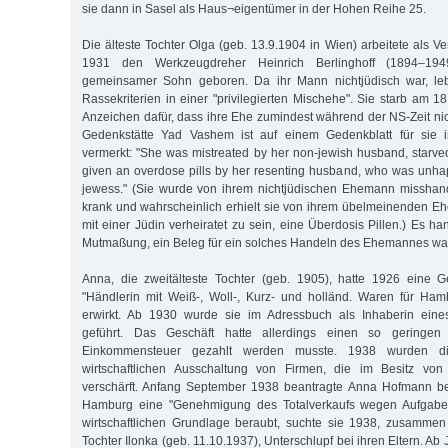
sie dann in Sasel als Haus¬eigentümer in der Hohen Reihe 25.
Die älteste Tochter Olga (geb. 13.9.1904 in Wien) arbeitete als Ve
1931 den Werkzeugdreher Heinrich Berlinghoff (1894–19
gemeinsamer Sohn geboren. Da ihr Mann nichtjüdisch war, le
Rassekriterien in einer "privilegierten Mischehe". Sie starb am 1
Anzeichen dafür, dass ihre Ehe zumindest während der NS-Zeit nich
Gedenkstätte Yad Vashem ist auf einem Gedenkblatt für sie i
vermerkt: "She was mistreated by her non-jewish husband, starved, 
given an overdose pills by her resenting husband, who was unha
jewess." (Sie wurde von ihrem nichtjüdischen Ehemann misshande
krank und wahrscheinlich erhielt sie von ihrem übelmeinenden E
mit einer Jüdin verheiratet zu sein, eine Überdosis Pillen.) Es ha
Mutmaßung, ein Beleg für ein solches Handeln des Ehemannes war 
Anna, die zweitälteste Tochter (geb. 1905), hatte 1926 eine
"Händlerin mit Weiß-, Woll-, Kurz- und holländ. Waren für Hambu
erwirkt. Ab 1930 wurde sie im Adressbuch als Inhaberin eine
geführt. Das Geschäft hatte allerdings einen so geringen
Einkommensteuer gezahlt werden musste. 1938 wurden di
wirtschaftlichen Ausschaltung von Firmen, die im Besitz von
verschärft. Anfang September 1938 beantragte Anna Hofmann b
Hamburg eine "Genehmigung des Totalverkaufs wegen Aufgabe d
wirtschaftlichen Grundlage beraubt, suchte sie 1938, zusammen
Tochter Ilonka (geb. 11.10.1937), Unterschlupf bei ihren Eltern. Ab