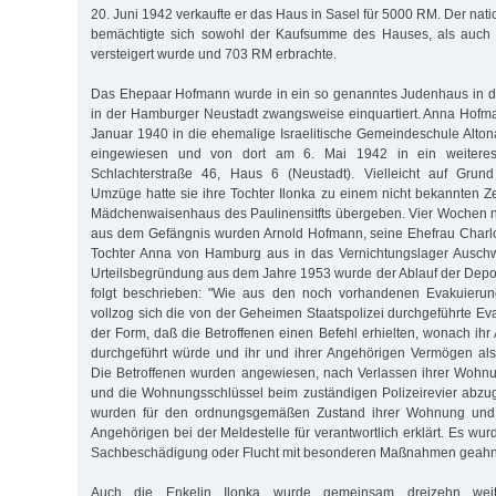
20. Juni 1942 verkaufte er das Haus in Sasel für 5000 RM. Der natio
bemächtigte sich sowohl der Kaufsumme des Hauses, als auch 
versteigert wurde und 703 RM erbrachte.
Das Ehepaar Hofmann wurde in ein so genanntes Judenhaus in de
in der Hamburger Neustadt zwangsweise einquartiert. Anna Hofm
Januar 1940 in die ehemalige Israelitische Gemeindeschule Alton
eingewiesen und von dort am 6. Mai 1942 in ein weiteres
Schlachterstraße 46, Haus 6 (Neustadt). Vielleicht auf Grun
Umzüge hatte sie ihre Tochter Ilonka zu einem nicht bekannten Z
Mädchenwaisenhaus des Paulinensitfts übergeben. Vier Wochen n
aus dem Gefängnis wurden Arnold Hofmann, seine Ehefrau Charlo
Tochter Anna von Hamburg aus in das Vernichtungslager Auschwit
Urteilsbegründung aus dem Jahre 1953 wurde der Ablauf der Depo
folgt beschrieben: "Wie aus den noch vorhandenen Evakuierungs
vollzog sich die von der Geheimen Staatspolizei durchgeführte Ev
der Form, daß die Betroffenen einen Befehl erhielten, wonach ih
durchgeführt würde und ihr und ihrer Angehörigen Vermögen als
Die Betroffenen wurden angewiesen, nach Verlassen ihrer Wohnu
und die Wohnungsschlüssel beim zuständigen Polizeirevier abzu
wurden für den ordnungsgemäßen Zustand ihrer Wohnung und 
Angehörigen bei der Meldestelle für verantwortlich erklärt. Es wurd
Sachbeschädigung oder Flucht mit besonderen Maßnahmen geahn
Auch die Enkelin Ilonka wurde gemeinsam dreizehn weit