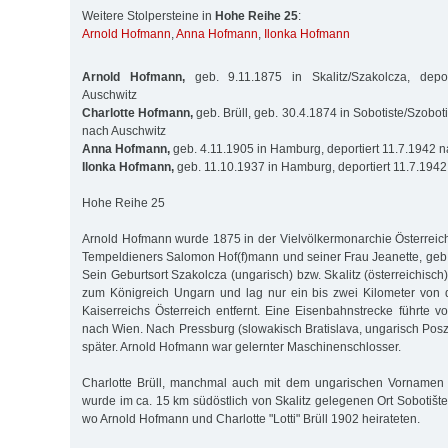
Weitere Stolpersteine in
Hohe Reihe 25
:
Arnold Hofmann
,
Anna Hofmann
,
Ilonka Hofmann
Arnold Hofmann,
geb. 9.11.1875 in Skalitz/Szakolcza, depor
Auschwitz
Charlotte Hofmann,
geb. Brüll, geb. 30.4.1874 in Sobotiste/Szoboti
nach Auschwitz
Anna Hofmann,
geb. 4.11.1905 in Hamburg, deportiert 11.7.1942 
Ilonka Hofmann,
geb. 11.10.1937 in Hamburg, deportiert 11.7.194
Hohe Reihe 25
Arnold Hofmann wurde 1875 in der Vielvölkermonarchie Österrei
Tempeldieners Salomon Hof(f)mann und seiner Frau Jeanette, geb.
Sein Geburtsort Szakolcza (ungarisch) bzw. Skalitz (österreichisch)
zum Königreich Ungarn und lag nur ein bis zwei Kilometer von
Kaiserreichs Österreich entfernt. Eine Eisenbahnstrecke führte v
nach Wien. Nach Pressburg (slowakisch Bratislava, ungarisch Pos
später. Arnold Hofmann war gelernter Maschinenschlosser.
Charlotte Brüll, manchmal auch mit dem ungarischen Vornamen "
wurde im ca. 15 km südöstlich von Skalitz gelegenen Ort Sobotišt
wo Arnold Hofmann und Charlotte "Lotti" Brüll 1902 heirateten.