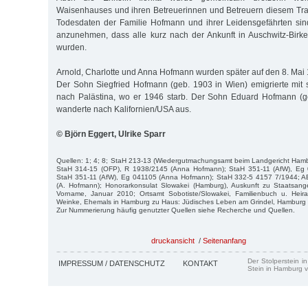
Waisenhauses und ihren Betreuerinnen und Betreuern diesem Tra
Todesdaten der Familie Hofmann und ihrer Leidensgefährten sind
anzunehmen, dass alle kurz nach der Ankunft in Auschwitz-Birk
wurden.
Arnold, Charlotte und Anna Hofmann wurden später auf den 8. Mai 19
Der Sohn Siegfried Hofmann (geb. 1903 in Wien) emigrierte mit
nach Palästina, wo er 1946 starb. Der Sohn Eduard Hofmann (
wanderte nach Kalifornien/USA aus.
© Björn Eggert, Ulrike Sparr
Quellen: 1; 4; 8; StaH 213-13 (Wiedergutmachungsamt beim Landgericht Hamb
StaH 314-15 (OFP), R 1938/2145 (Anna Hofmann); StaH 351-11 (AfW), Eg 
StaH 351-11 (AfW), Eg 041105 (Anna Hofmann); StaH 332-5 4157 7/1944; A
(A. Hofmann); Honorarkonsulat Slowakei (Hamburg), Auskunft zu Staatsang
Vorname, Januar 2010; Ortsamt Sobotiste/Slowakei, Familienbuch u. Heir
Weinke, Ehemals in Hamburg zu Haus: Jüdisches Leben am Grindel, Hamburg 
Zur Nummerierung häufig genutzter Quellen siehe Recherche und Quellen.
druckansicht
/
Seitenanfang
Der Stolperstein i
IMPRESSUM / DATENSCHUTZ
KONTAKT
Stein in Hamburg v