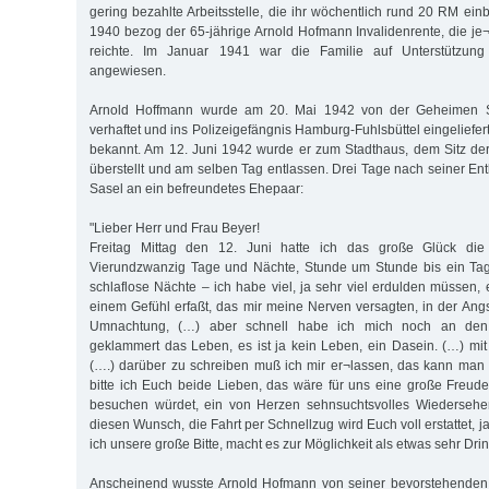
gering bezahlte Arbeitsstelle, die ihr wöchentlich rund 20 RM ei
1940 bezog der 65-jährige Arnold Hofmann Invalidenrente, die j
reichte. Im Januar 1941 war die Familie auf Unterstützung
angewiesen.
Arnold Hoffmann wurde am 20. Mai 1942 von der Geheimen S
verhaftet und ins Polizeigefängnis Hamburg-Fuhlsbüttel eingeliefert
bekannt. Am 12. Juni 1942 wurde er zum Stadthaus, dem Sitz de
überstellt und am selben Tag entlassen. Drei Tage nach seiner En
Sasel an ein befreundetes Ehepaar:
"Lieber Herr und Frau Beyer!
Freitag Mittag den 12. Juni hatte ich das große Glück die F
Vierundzwanzig Tage und Nächte, Stunde um Stunde bis ein Tag 
schlaflose Nächte – ich habe viel, ja sehr viel erdulden müssen,
einem Gefühl erfaßt, das mir meine Nerven versagten, in der Angs
Umnachtung, (…) aber schnell habe ich mich noch an den 
geklammert das Leben, es ist ja kein Leben, ein Dasein. (…) mi
(….) darüber zu schreiben muß ich mir er¬lassen, das kann man
bitte ich Euch beide Lieben, das wäre für uns eine große Freud
besuchen würdet, ein von Herzen sehnsuchtsvolles Wiedersehen, 
diesen Wunsch, die Fahrt per Schnellzug wird Euch voll erstattet, 
ich unsere große Bitte, macht es zur Möglichkeit als etwas sehr Dri
Anscheinend wusste Arnold Hofmann von seiner bevorstehenden