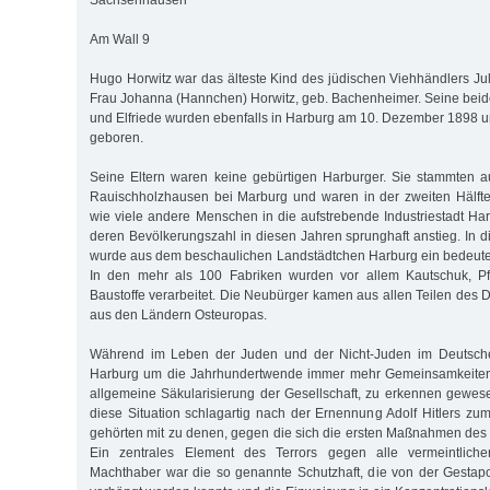
Sachsenhausen
Am Wall 9
Hugo Horwitz war das älteste Kind des jüdischen Viehhändlers Jul
Frau Johanna (Hannchen) Horwitz, geb. Bachenheimer. Seine bei
und Elfriede wurden ebenfalls in Harburg am 10. Dezember 1898 
geboren.
Seine Eltern waren keine gebürtigen Harburger. Sie stammten 
Rauischholzhausen bei Marburg und waren in der zweiten Hälfte
wie viele andere Menschen in die aufstrebende Industriestadt Ha
deren Bevölkerungszahl in diesen Jahren sprunghaft anstieg. In 
wurde aus dem beschaulichen Landstädtchen Harburg ein bedeuten
In den mehr als 100 Fabriken wurden vor allem Kautschuk, Pf
Baustoffe verarbeitet. Die Neubürger kamen aus allen Teilen des
aus den Ländern Osteuropas.
Während im Leben der Juden und der Nicht-Juden im Deutsch
Harburg um die Jahrhundertwende immer mehr Gemeinsamkeiten,
allgemeine Säkularisierung der Gesellschaft, zu erkennen gewes
diese Situation schlagartig nach der Ernennung Adolf Hitlers zu
gehörten mit zu denen, gegen die sich die ersten Maßnahmen des
Ein zentrales Element des Terrors gegen alle vermeintlic
Machthaber war die so genannte Schutzhaft, die von der Gestap