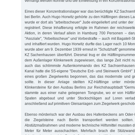
verhängt werden konnte und die Einweisung in ein Konzentrationsl
Eines dieser Konzentrationslager war das berüchtigte KZ Sachse
bei Berlin. Auch Hugo Horwitz gehörte zu den Häftlingen dieses L
wurde er dort als "arbeitsscheuer" Jude eingeliefert und unter d
registriert. Diese Inhaftierung erfolgte im Rahmen der reichswei
Aktion, in deren Verlauf allein in Hamburg 700 Personen – dar
"Asoziale", "Arbeitsscheue" und Vorbestrafte – auch mit Bagatell
und inhaftiert wurden. Hugo Horwitz durfte das Lager nach 10 Mon
wurde aber am 9. Dezember 1939 erneut in "Schutzhaft" genomme
KZ Sachenhausen überführt. Diesmal trug er die Häftlingsnumme
dem Außenlager Klinkerwerk zugewiesen, das lange Zeit nicht n
auch das schlimmste Außenkommando des KZ Sachsenhausen 
Kanal hatte die SS-eigene "Deutsche Erd- und Steinwerk GmbH" 1
eines großen Ziegelwerks begonnen, das das modernste und gr
sollte. In dieser Anlage stellten KZ-Häftlinge unter mörd
Klinkersteine für den Ausbau Berlins zur Reichshauptstadt "Germa
stammte aus einer nahe gelegenen Tongrube, wo er von Häftli
Spaten abgebaut und unter Stockschlägen auf Loren verla
anschließend auf primitiven Gleisanlagen zum Ziegelwerk gescho
Ebenso mörderisch war der Ausbau des Hafenbeckens am Oder-H
die Ziegelsteine nach Berlin transportiert werden sollte
Abstützmaßnahmen und moderne technische Hilfsmittel mussten di
Meter für Meter ausschachten. Mehrfach brach die Stützwan