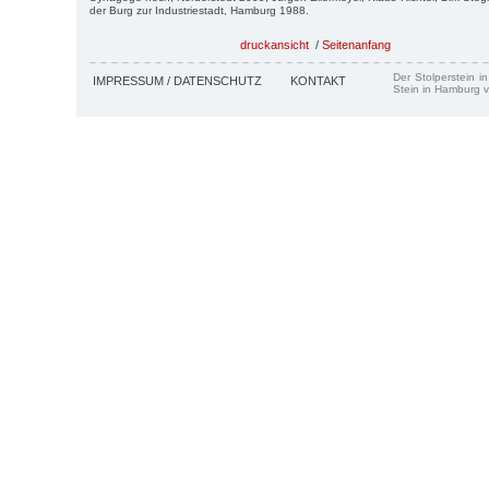
der Burg zur Industriestadt, Hamburg 1988.
druckansicht
/
Seitenanfang
Der Stolperstein i
IMPRESSUM / DATENSCHUTZ
KONTAKT
Stein in Hamburg v