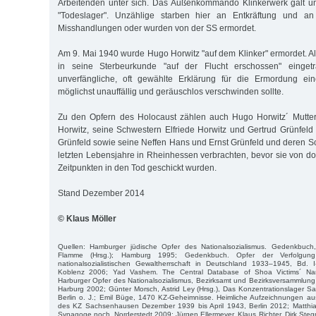
Arbeitenden unter sich. Das Außenkommando Klinkerwerk galt un
"Todeslager". Unzählige starben hier an Entkräftung und an
Misshandlungen oder wurden von der SS ermordet.
Am 9. Mai 1940 wurde Hugo Horwitz "auf dem Klinker" ermordet. 
in seine Sterbeurkunde "auf der Flucht erschossen" einge
unverfängliche, oft gewählte Erklärung für die Ermordung e
möglichst unauffällig und geräuschlos verschwinden sollte.
Zu den Opfern des Holocaust zählen auch Hugo Horwitz´ Mutte
Horwitz, seine Schwestern Elfriede Horwitz und Gertrud Grünfeld
Grünfeld sowie seine Neffen Hans und Ernst Grünfeld und deren Sc
letzten Lebensjahre in Rheinhessen verbrachten, bevor sie von do
Zeitpunkten in den Tod geschickt wurden.
Stand Dezember 2014
© Klaus Möller
Quellen: Hamburger jüdische Opfer des Nationalsozialismus. Gedenkbuch
Flamme (Hrsg.); Hamburg 1995; Gedenkbuch. Opfer der Verfolgun
nationalsozialistischen Gewaltherrschaft in Deutschland 1933–1945, Bd. I-
Koblenz 2006; Yad Vashem. The Central Database of Shoa Victims´ Na
Harburger Opfer des Nationalsozialismus, Bezirksamt und Bezirksversammlung
Harburg 2002; Günter Morsch, Astrid Ley (Hrsg.), Das Konzentrationslager
Berlin o. J.; Emil Büge, 1470 KZ-Geheimnisse. Heimliche Aufzeichnungen aus
des KZ Sachsenhausen Dezember 1939 bis April 1943, Berlin 2012; Matthias 
Synagoge noch, Norderstedt 2009; Jürgen Ellermeyer, Klaus Richter, Dirk Steg