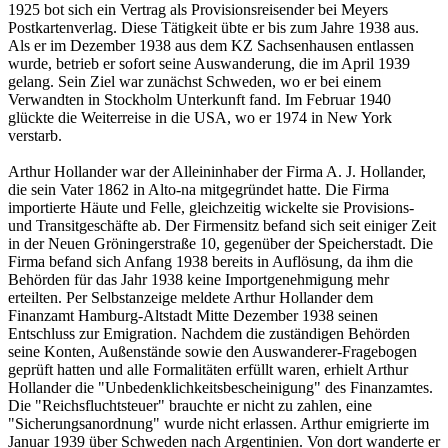
1925 bot sich ein Vertrag als Provisionsreisender bei Meyers
Postkartenverlag. Diese Tätigkeit übte er bis zum Jahre 1938 aus.
Als er im Dezember 1938 aus dem KZ Sachsenhausen entlassen
wurde, betrieb er sofort seine Auswanderung, die im April 1939
gelang. Sein Ziel war zunächst Schweden, wo er bei einem
Verwandten in Stockholm Unterkunft fand. Im Februar 1940
glückte die Weiterreise in die USA, wo er 1974 in New York
verstarb.
Arthur Hollander war der Alleininhaber der Firma A. J. Hollander,
die sein Vater 1862 in Alto-na mitgegründet hatte. Die Firma
importierte Häute und Felle, gleichzeitig wickelte sie Provisions-
und Transitgeschäfte ab. Der Firmensitz befand sich seit einiger Zeit
in der Neuen Gröningerstraße 10, gegenüber der Speicherstadt. Die
Firma befand sich Anfang 1938 bereits in Auflösung, da ihm die
Behörden für das Jahr 1938 keine Importgenehmigung mehr
erteilten. Per Selbstanzeige meldete Arthur Hollander dem
Finanzamt Hamburg-Altstadt Mitte Dezember 1938 seinen
Entschluss zur Emigration. Nachdem die zuständigen Behörden
seine Konten, Außenstände sowie den Auswanderer-Fragebogen
geprüft hatten und alle Formalitäten erfüllt waren, erhielt Arthur
Hollander die "Unbedenklichkeitsbescheinigung" des Finanzamtes.
Die "Reichsfluchtsteuer" brauchte er nicht zu zahlen, eine
"Sicherungsanordnung" wurde nicht erlassen. Arthur emigrierte im
Januar 1939 über Schweden nach Argentinien. Von dort wanderte er