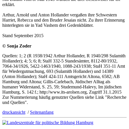
erklärt.
Arthur, Arnold und Anton Hollander vergaßen ihre Schwestern
Harriet, Rebecca und den Bruder Jesaias nicht. Zu ihrer Erinnerung
hinterlegten sie in Yad Vashem drei Gedenkblätter.
Stand September 2015
© Sonja Zoder
Quellen: 1; 2 (R 1938/1942 Arthur Hollander, R 1940/298 Sulamith
Hollander); 4; 5; 6; 8; StaH 332-5 Standesämter, 8112-80/1932,
7064-34/1926, 5422-1463/1940, 1088-243/1938; StaH 351-11 Amt
für Wiedergutmachung, 693 (Sulamith Hollander) und 14389
(Anton Hollander); StaH 424-111 Amtsgericht Altona, 6582; AB
Hamburg und Altona; Gillis-Carlebach, Jüdischer Alltag als
humaner Widerstand, S. 25, 59; Studemund-Halevy, Im jüdischen
Hamburg, S. 142 f.; http://www.its-arolsen.org, Zugriff 31.1.2015
Zur Nummerierung häufig genutzter Quellen siehe Link "Recherche
und Quellen".
druckansicht
/
Seitenanfang