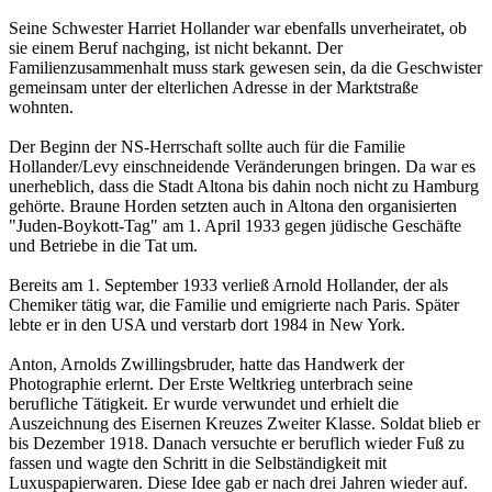
Seine Schwester Harriet Hollander war ebenfalls unverheiratet, ob
sie einem Beruf nachging, ist nicht bekannt. Der
Familienzusammenhalt muss stark gewesen sein, da die Geschwister
gemeinsam unter der elterlichen Adresse in der Marktstraße
wohnten.
Der Beginn der NS-Herrschaft sollte auch für die Familie
Hollander/Levy einschneidende Veränderungen bringen. Da war es
unerheblich, dass die Stadt Altona bis dahin noch nicht zu Hamburg
gehörte. Braune Horden setzten auch in Altona den organisierten
"Juden-Boykott-Tag" am 1. April 1933 gegen jüdische Geschäfte
und Betriebe in die Tat um.
Bereits am 1. September 1933 verließ Arnold Hollander, der als
Chemiker tätig war, die Familie und emigrierte nach Paris. Später
lebte er in den USA und verstarb dort 1984 in New York.
Anton, Arnolds Zwillingsbruder, hatte das Handwerk der
Photographie erlernt. Der Erste Weltkrieg unterbrach seine
berufliche Tätigkeit. Er wurde verwundet und erhielt die
Auszeichnung des Eisernen Kreuzes Zweiter Klasse. Soldat blieb er
bis Dezember 1918. Danach versuchte er beruflich wieder Fuß zu
fassen und wagte den Schritt in die Selbständigkeit mit
Luxuspapierwaren. Diese Idee gab er nach drei Jahren wieder auf.