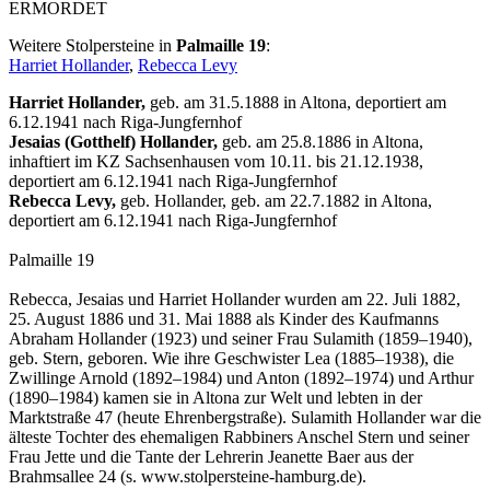
ERMORDET
Weitere Stolpersteine in
Palmaille 19
:
Harriet Hollander
,
Rebecca Levy
Harriet Hollander,
geb. am 31.5.1888 in Altona, deportiert am
6.12.1941 nach Riga-Jungfernhof
Jesaias (Gotthelf) Hollander,
geb. am 25.8.1886 in Altona,
inhaftiert im KZ Sachsenhausen vom 10.11. bis 21.12.1938,
deportiert am 6.12.1941 nach Riga-Jungfernhof
Rebecca Levy,
geb. Hollander, geb. am 22.7.1882 in Altona,
deportiert am 6.12.1941 nach Riga-Jungfernhof
Palmaille 19
Rebecca, Jesaias und Harriet Hollander wurden am 22. Juli 1882,
25. August 1886 und 31. Mai 1888 als Kinder des Kaufmanns
Abraham Hollander (1923) und seiner Frau Sulamith (1859–1940),
geb. Stern, geboren. Wie ihre Geschwister Lea (1885–1938), die
Zwillinge Arnold (1892–1984) und Anton (1892–1974) und Arthur
(1890–1984) kamen sie in Altona zur Welt und lebten in der
Marktstraße 47 (heute Ehrenbergstraße). Sulamith Hollander war die
älteste Tochter des ehemaligen Rabbiners Anschel Stern und seiner
Frau Jette und die Tante der Lehrerin Jeanette Baer aus der
Brahmsallee 24 (s. www.stolpersteine-hamburg.de).