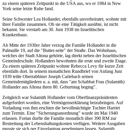
zu einem späteren Zeitpunkt in die USA aus, wo er 1984 in New
York seine letzte Ruhe fand.
Seine Schwester Lea Hollander, ebenfalls unverheiratet, wohnte mit
ihrer Familie zusammen. Ob sie eine Tätigkeit ausübte, ist nicht
bekannt. Sie verstarb am 30. Juni 1938 im Israelitischen
Krankenhaus.
Ab Mitte der 1930er Jahre verzog die Familie Hollander in die
Palmaille 19, auf die "Butter-seite" der Straße. Das Wohnhaus,
welches der Stadt Altona gehörte, lag direkt neben der Israelitischen
Gemeindeschule. Hollanders bewohnten die erste und zweite Etage.
Zu einem späteren Zeitpunkt wohnte Rebecca Levy für kurze Zeit
ebenfalls dort. In seinem monatlichen Rundbrief von Anfang Juni
1939 teilte Oberrabbiner Joseph Carlebach seinen
Gemeindemitgliedern u. a. mit, dass "am Schabbat Frau (Sulamith)
Hollander aus Altona ihren 80. Geburtstag beging".
Zeitgleich war Sulamith Hollander vom Oberfinanzpräsidenten
aufgefordert worden, eine Vermögenserklärung beizubringen. Auf
Vorladung von ihm erschien die bevollmächtigte Tochter Harriet
zum Termin. Eine "Sicherungsanordnung" wurde im Mai 1940
erlassen. Fortan durfte die Familie monatlich über 390 RM zur
Bestreitung der Lebenshaltungskosten verfügen. Weitere Ausgaben
musste sie sich per Einzelantrag genehmigen lassen. Sulamith