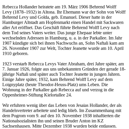
Rebecca Hollander heiratete am 19. März 1906 Behrend Wolff
Levy (1878–1932) in Altona. Ihr Ehemann war der Sohn von Wolff
Behrend Levy und Golda, geb. Emanuel. Dieser hatte in der
Hamburger Altstadt am Hopfenmarkt einen Handel mit Sackwaren
aller Art eröffnet. Das Geschäft führte Behrend Wolff Levy nach
dem Tod seines Vaters weiter. Das junge Ehepaar lebte unter
wechselnden Adressen in Hamburg, u. a. in der Parkallee. Im Jahr
1907 kündigte sich bei ihnen Nachwuchs an, Sohn Naftali kam am
26. November 1907 zur Welt, Tochter Jeanette wurde am 10. April
1910 geboren.
1923 verstarb Rebecca Levys Vater Abraham, drei Jahre später, am
7. Januar 1926, folgte aus uns unbekannten Gründen der gerade 18-
jährige Naftali und später auch Tochter Jeanette in jungen Jahren.
Einige Jahre später, 1932, kam Behrend Wolff Levy auf dem
Loignyplatz (heute Theodor-Heuss-Platz) ums Leben. Die
Wohnung in der Parkallee gab Rebecca auf und verzog in die
Oppenheimer-Stiftung Kielortallee 24.
Wir erfuhren wenig über das Leben von Jesaias Hollander, der als
Handelsvertreter arbeitete und ledig blieb. Im Zusammenhang mit
dem Pogrom vom 9. auf den 10. November 1938 inhaftierten die
Nationalsozialisten ihn und seinen Bruder Anton im KZ
Sachsenhausen. Mitte Dezember 1938 wurden beide entlassen.