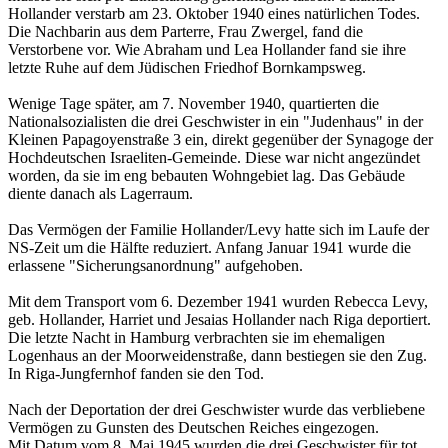
Hollander verstarb am 23. Oktober 1940 eines natürlichen Todes.
Die Nachbarin aus dem Parterre, Frau Zwergel, fand die
Verstorbene vor. Wie Abraham und Lea Hollander fand sie ihre
letzte Ruhe auf dem Jüdischen Friedhof Bornkampsweg.
Wenige Tage später, am 7. November 1940, quartierten die
Nationalsozialisten die drei Geschwister in ein "Judenhaus" in der
Kleinen Papagoyenstraße 3 ein, direkt gegenüber der Synagoge der
Hochdeutschen Israeliten-Gemeinde. Diese war nicht angezündet
worden, da sie im eng bebauten Wohngebiet lag. Das Gebäude
diente danach als Lagerraum.
Das Vermögen der Familie Hollander/Levy hatte sich im Laufe der
NS-Zeit um die Hälfte reduziert. Anfang Januar 1941 wurde die
erlassene "Sicherungsanordnung" aufgehoben.
Mit dem Transport vom 6. Dezember 1941 wurden Rebecca Levy,
geb. Hollander, Harriet und Jesaias Hollander nach Riga deportiert.
Die letzte Nacht in Hamburg verbrachten sie im ehemaligen
Logenhaus an der Moorweidenstraße, dann bestiegen sie den Zug.
In Riga-Jungfernhof fanden sie den Tod.
Nach der Deportation der drei Geschwister wurde das verbliebene
Vermögen zu Gunsten des Deutschen Reiches eingezogen.
Mit Datum vom 8. Mai 1945 wurden die drei Geschwister für tot