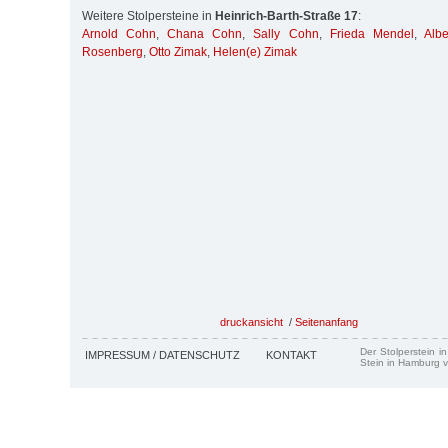
Weitere Stolpersteine in
Heinrich-Barth-Straße 17
:
Arnold Cohn
,
Chana Cohn
,
Sally Cohn
,
Frieda Mendel
,
Alb
Rosenberg
,
Otto Zimak
,
Helen(e) Zimak
druckansicht
/
Seitenanfang
Der Stolperstein i
IMPRESSUM / DATENSCHUTZ
KONTAKT
Stein in Hamburg v