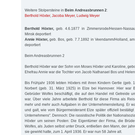
Weitere Stolpersteine in
Beim Andreasbrunnen 2
:
Berthold Höxter
,
Jacoba Meyer
,
Ludwig Meyer
Berthold Höxter,
geb. 4.6.1877 in Zimmersrode/Hessen-Nassa
Minsk deportiert
Annie Höxter,
geb. Bos, geb. 7.7.1892 in Veendamm/Holland, am
deportiert
Beim Andreasbrunnen 2
Berthold Höxter war der Sohn von Moses Höxter und Karoline, gebo
Ehefrau Annie war die Tochter von Jacob Nathanael Bos und Helen
Bis Frühjahr 1936 lebten Höxters mit ihren Kindern Gertie (geb. 
Norbert (geb. 31. März 1925) in Elze bei Hannover. Hier war B
Gebrüder Wolfes beschäftigt, die auf den Handel mit Getreide un
war. Über viele Jahre arbeitete Berthold für diese Firma als Re
mehr und mehr auch Aufgaben in der Unternehmensleitung. Er war
und galt, wie vom Bürgermeisteramt Elze später offiziell bestätig
Unternehmens". Dennoch: Die rassistische Politik der Nationalsozia
Höxter um seinen Posten: Die Eigentümer der Firma, die Brüde
Wolfes, als Juden selbst unter Druck, entließen den Mann, der jahre
sie gewirkt hatte, zum 1. April 1936. Er war nun 58 Jahre alt.