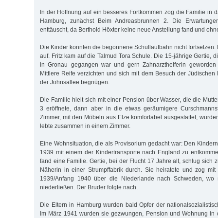
In der Hoffnung auf ein besseres Fortkommen zog die Familie in d
Hamburg, zunächst Beim Andreasbrunnen 2. Die Erwartunge
enttäuscht, da Berthold Höxter keine neue Anstellung fand und ohne
Die Kinder konnten die begonnene Schullaufbahn nicht fortsetzen.
auf. Fritz kam auf die Talmud Tora Schule. Die 15-jährige Gertie, d
in Gronau gegangen war und gern Zahnarzthelferin geworden 
Mittlere Reife verzichten und sich mit dem Besuch der Jüdischen
der Johnsallee begnügen.
Die Familie hielt sich mit einer Pension über Wasser, die die Mutte
3 eröffnete, dann aber in die etwas geräumigere Curschmannst
Zimmer, mit den Möbeln aus Elze komfortabel ausgestattet, wurden
lebte zusammen in einem Zimmer.
Eine Wohnsituation, die als Provisorium gedacht war: Den Kindern
1939 mit einem der Kindertransporte nach England zu entkommen
fand eine Familie. Ger­tie, bei der Flucht 17 Jahre alt, schlug sich
Näherin in einer Strumpffabrik durch. Sie heiratete und zog m
1939/Anfang 1940 über die Niederlande nach Schweden, wo s
niederließen. Der Bruder folgte nach.
Die Eltern in Hamburg wurden bald Opfer der nationalsozialistisc
Im März 1941 wurden sie gezwungen, Pension und Wohnung in 