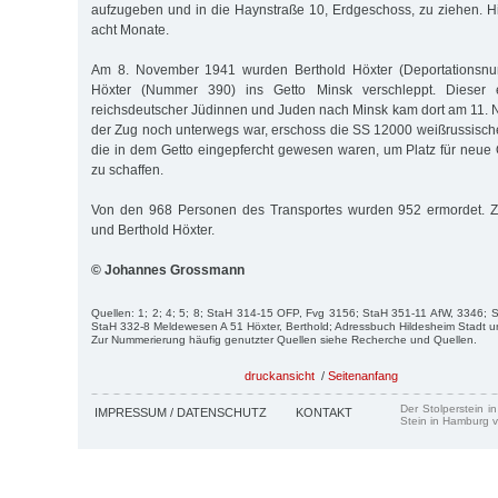
aufzugeben und in die Haynstraße 10, Erdgeschoss, zu ziehen. H
acht Monate.
Am 8. November 1941 wurden Berthold Höxter (Deportationsn
Höxter (Nummer 390) ins Getto Minsk verschleppt. Dieser e
reichsdeutscher Jüdinnen und Juden nach Minsk kam dort am 11.
der Zug noch unterwegs war, erschoss die SS 12000 weißrussisc
die in dem Getto eingepfercht gewesen waren, um Platz für neue 
zu schaffen.
Von den 968 Personen des Transportes wurden 952 ermordet. Z
und Berthold Höxter.
© Johannes Grossmann
Quellen: 1; 2; 4; 5; 8; StaH 314-15 OFP, Fvg 3156; StaH 351-11 AfW, 3346;
StaH 332-8 Meldewesen A 51 Höxter, Berthold; Adressbuch Hildesheim Stadt u
Zur Nummerierung häufig genutzter Quellen siehe Recherche und Quellen.
druckansicht
/
Seitenanfang
Der Stolperstein i
IMPRESSUM / DATENSCHUTZ
KONTAKT
Stein in Hamburg v