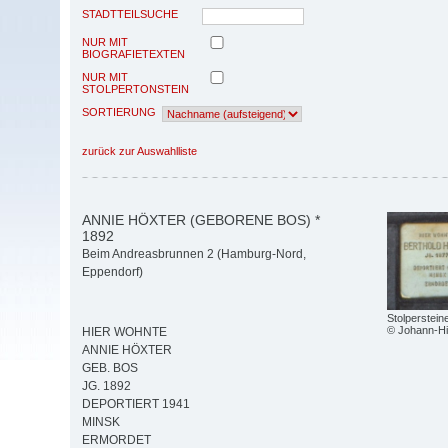
STADTTEILSUCHE
NUR MIT
BIOGRAFIETEXTEN
NUR MIT
STOLPERTONSTEIN
SORTIERUNG
zurück zur Auswahlliste
ANNIE HÖXTER (GEBORENE BOS) *
1892
Beim Andreasbrunnen 2 (Hamburg-Nord,
Eppendorf)
Stolperstei
© Johann-Hi
HIER WOHNTE
ANNIE HÖXTER
GEB. BOS
JG. 1892
DEPORTIERT 1941
MINSK
ERMORDET