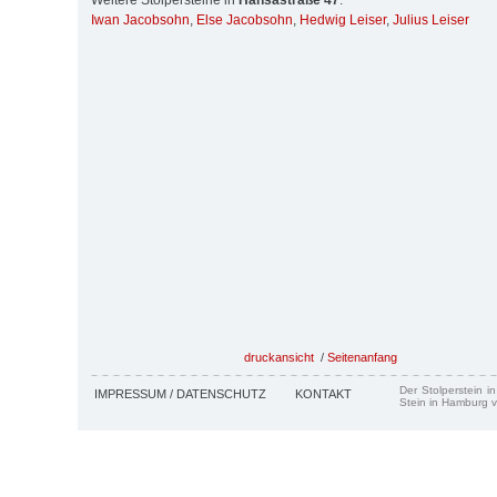
Weitere Stolpersteine in
Hansastraße 47
:
Iwan Jacobsohn
,
Else Jacobsohn
,
Hedwig Leiser
,
Julius Leiser
druckansicht
/
Seitenanfang
Der Stolperstein i
IMPRESSUM / DATENSCHUTZ
KONTAKT
Stein in Hamburg v