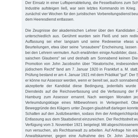
Der Einsatz in einer Luftsperrabteilung, die Fesselballons zum S
Industrie aufsteigen ließ, war sein letztes Kommando im Krieg
zunächst vier Wochen für den juristischen Vorbereitungsdienst be
dem Heeresdienst entlassen.
Die Zeugnisse der akademischen Lehrer über den Kandidaten J
unterschiedlich aus. Gerühmt wurden sein Fleiß und sein red
Auffassung sei eher langsam und seine Redeweise etwas un
Beurteilungen, etwa über seine "unsaubere" Erscheinung, lassen 
bei den Lehrern vermuten. Auch erwähnten einige Ausbilder, dass
saischen Glaubens" sei und deshalb am Sonnabend keinen Dienst
Promotion von John Jacobsohn über "Aleatorische, insbesonder
jüdischem Recht" fand am 7. Januar 1920 in Frankfurt a. M. statt.
Prüfung bestand er am 4. Januar 1921 mit dem Prädikat "gut". Der Se
er könne nur Assessor werden, wenn er bereit sei, auch sonnabend
akzeptierte der Kandidat diese Bedingung, jedenfalls wurde
Diensteids auf die Reichsverfassung und die Verfassung der 
Hamburg zum Assessor ernannt. Nach wenigen Monaten jed
Verleumdungsklage eines Mitbewohners in Verlegenheit. Ob
Beweggründe des Klägers unter Zeugen glaubhaft darlegen konnte, 
Schatten auf den Justizbeamten, sodass ihm der Amtsgerichtspräs
Entlassung aus dem Staatsdienst einzureichen. Der Rechtsstreit w
Verfügung vom 3. November 1921 beigelegt. Mit abgeschlossenem
nun versuchen, als Rechtsanwalt zu arbeiten. Auf Anfrage hin erk
Anwaltskammer, gegen eine Aufnahme des Dr. John Jacobs