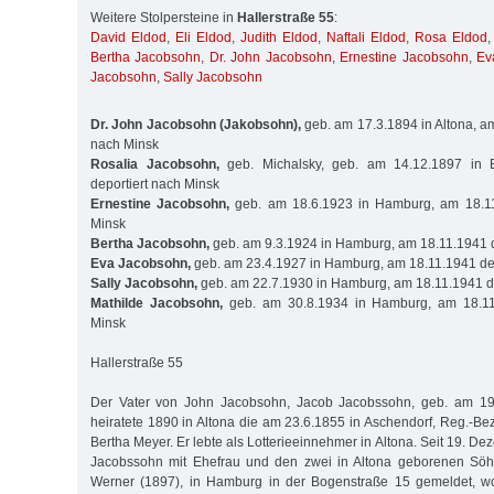
Weitere Stolpersteine in
Hallerstraße 55
:
David Eldod
,
Eli Eldod
,
Judith Eldod
,
Naftali Eldod
,
Rosa Eldod
Bertha Jacobsohn
,
Dr. John Jacobsohn
,
Ernestine Jacobsohn
,
Ev
Jacobsohn
,
Sally Jacobsohn
Dr. John Jacobsohn (Jakobsohn),
geb. am 17.3.1894 in Altona, am
nach Minsk
Rosalia Jacobsohn,
geb. Michalsky, geb. am 14.12.1897 in B
deportiert nach Minsk
Ernestine Jacobsohn,
geb. am 18.6.1923 in Hamburg, am 18.11
Minsk
Bertha Jacobsohn,
geb. am 9.3.1924 in Hamburg, am 18.11.1941 d
Eva Jacobsohn,
geb. am 23.4.1927 in Hamburg, am 18.11.1941 dep
Sally Jacobsohn,
geb. am 22.7.1930 in Hamburg, am 18.11.1941 de
Mathilde Jacobsohn,
geb. am 30.8.1934 in Hamburg, am 18.11.
Minsk
Hallerstraße 55
Der Vater von John Jacobsohn, Jacob Jacobssohn, geb. am 19.
heiratete 1890 in Altona die am 23.6.1855 in Aschendorf, Reg.-B
Bertha Meyer. Er lebte als Lotterieeinnehmer in Altona. Seit 19. 
Jacobssohn mit Ehefrau und den zwei in Altona geborenen Söh
Werner (1897), in Hamburg in der Bogenstraße 15 gemeldet, w