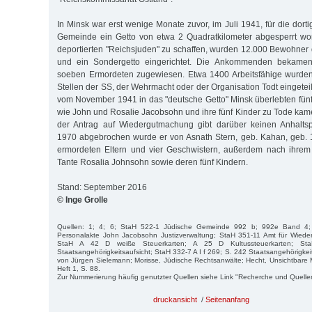
In Minsk war erst wenige Monate zuvor, im Juli 1941, für die dort
Gemeinde ein Getto von etwa 2 Quadratkilometer abgesperrt wor
deportierten "Reichsjuden" zu schaffen, wurden 12.000 Bewohner
und ein Sondergetto eingerichtet. Die Ankommenden bekame
soeben Ermordeten zugewiesen. Etwa 1400 Arbeitsfähige wurden
Stellen der SS, der Wehrmacht oder der Organisation Todt eingetei
vom November 1941 in das "deutsche Getto" Minsk überlebten fü
wie John und Rosalie Jacobsohn und ihre fünf Kinder zu Tode kame
der Antrag auf Wiedergutmachung gibt darüber keinen Anhaltsp
1970 abgebrochen wurde er von Asnath Stern, geb. Kahan, geb. 
ermordeten Eltern und vier Geschwistern, außerdem nach ihrem
Tante Rosalia Johnsohn sowie deren fünf Kindern.
Stand: September 2016
© Inge Grolle
Quellen: 1; 4; 6; StaH 522-1 Jüdische Gemeinde 992 b; 992e Band 4;
Personalakte John Jacobsohn Justizverwaltung; StaH 351-11 Amt für Wied
StaH A 42 D weiße Steuerkarten; A 25 D Kultussteuerkarten; St
Staatsangehörigkeitsaufsicht; StaH 332-7 A I f 269; S. 242 Staatsangehörigkeits
von Jürgen Sielemann; Morisse, Jüdische Rechtsanwälte; Hecht, Unsichtbare
Heft 1, S. 88.
Zur Nummerierung häufig genutzter Quellen siehe Link "Recherche und Quelle
druckansicht
/
Seitenanfang