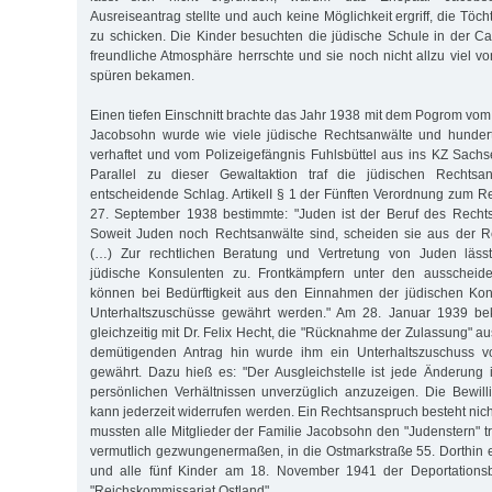
Ausreiseantrag stellte und auch keine Möglichkeit ergriff, die Töch
zu schicken. Die Kinder besuchten die jüdische Schule in der Ca
freundliche Atmosphäre herrschte und sie noch nicht allzu viel v
spüren bekamen.
Einen tiefen Einschnitt brachte das Jahr 1938 mit dem Pogrom vom
Jacobsohn wurde wie viele jüdische Rechtsanwälte und hunde
verhaftet und vom Polizeigefängnis Fuhlsbüttel aus ins KZ Sach
Parallel zu dieser Gewaltaktion traf die jüdischen Rechts
entscheidende Schlag. ArtikelI § 1 der Fünften Verordnung zum 
27. September 1938 bestimmte: "Juden ist der Beruf des Rechts
Soweit Juden noch Rechtsanwälte sind, scheiden sie aus der Re
(…) Zur rechtlichen Beratung und Vertretung von Juden lässt
jüdische Konsulenten zu. Frontkämpfern unter den ausscheid
können bei Bedürftigkeit aus den Einnahmen der jüdischen Kons
Unterhaltszuschüsse gewährt werden." Am 28. Januar 1939 b
gleichzeitig mit Dr. Felix Hecht, die "Rücknahme der Zulassung" a
demütigenden Antrag hin wurde ihm ein Unterhaltszuschuss 
gewährt. Dazu hieß es: "Der Ausgleichstelle ist jede Änderung i
persönlichen Verhältnissen unverzüglich anzuzeigen. Die Bewil
kann jederzeit widerrufen werden. Ein Rechtsanspruch besteht nic
mussten alle Mitglieder der Familie Jacobsohn den "Judenstern" t
vermutlich gezwungenermaßen, in die Ostmarkstraße 55. Dorthin
und alle fünf Kinder am 18. November 1941 der Deportationsb
"Reichskommissariat Ostland".