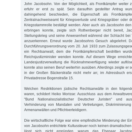
John Jacobsohn. Von der Möglichkeit, als Frontkämpfer weiter 
erfuhr er erst zu spät. Sein daraufhin gestellter Antrag wu
dahingehend beschieden, die Eigenschaft als Frontkämp
Zentralnachweiseamt für Kriegsverluste und Kriegsgräber oder d
Kriegsstammrolle bestätigt werden. Aber auch als Jacobsohn de
erbringen konnte, zeigte sich Rothenberger nicht bereit, Ja
Stellungskrieg und seine Anwesenheit während der Schlacht bei 
anzuerkennen. Erneut wurde Jacobsohns Gesuch abgelehnt. Da
Durchführungsverordnung vom 20. Juli 1933 zum Zulassungsgeset
ein Rechtsanwalt, dem die Frontkämpferschaft bestritten wurd
Reichsjustizminister wenden konnte. Auf diesem Wege erreicht
Landesjustizverwaltung die Rücknahmeverfügung wieder auflös
konnte also seinen Beruf weiterhin ausüben. Allerdings zeigte er
in der Großen Bäckerstraße nicht mehr an; im Adressbuch ers
Privatadresse Bogenstraße 15.
Welchen Restriktionen jüdische Rechtsanwälte in den folgend
waren, schildert Heiko Morisse: Ausschluss aus dem Anwaltsvere
"Bund Nationalsozialistischer Deutscher Juristen" und au
Verhinderung von Mandaten und Vertretungen, Diskriminierung
Armenanwälten und Pflichtverteidigern.
Die wirtschaftliche Folge war eine empfindliche Minderung der Ei
von Jacobsohn entrichtete Kultussteuer noch keinen dramatische
lässt sich nicht ergründen, warum das Ehepaar Jacobso