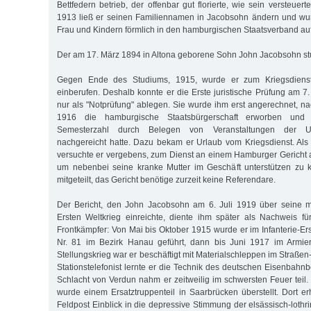
Bettfedern betrieb, der offenbar gut florierte, wie sein versteue
1913 ließ er seinen Familiennamen in Jacobsohn ändern und wur
Frau und Kindern förmlich in den hamburgischen Staatsverband 
Der am 17. März 1894 in Altona geborene Sohn John Jacobsohn stu
Gegen Ende des Studiums, 1915, wurde er zum Kriegsdienst
einberufen. Deshalb konnte er die Erste juristische Prüfung am 7
nur als "Notprüfung" ablegen. Sie wurde ihm erst angerechnet, 
1916 die hamburgische Staatsbürgerschaft erworben und 
Semesterzahl durch Belegen von Veranstaltungen der Uni
nachgereicht hatte. Dazu bekam er Urlaub vom Kriegsdienst. Als 
versuchte er vergebens, zum Dienst an einem Hamburger Gericht 
um nebenbei seine kranke Mutter im Geschäft unterstützen zu
mitgeteilt, das Gericht benötige zurzeit keine Referendare.
Der Bericht, den John Jacobsohn am 6. Juli 1919 über seine mil
Ersten Weltkrieg einreichte, diente ihm später als Nachweis fü
Frontkämpfer: Von Mai bis Oktober 1915 wurde er im Infanterie-Er
Nr. 81 im Bezirk Hanau geführt, dann bis Juni 1917 im Armier
Stellungskrieg war er beschäftigt mit Materialschleppen im Straße
Stationstelefonist lernte er die Technik des deutschen Eisenbahn
Schlacht von Verdun nahm er zeitweilig im schwersten Feuer teil.
wurde einem Ersatztruppenteil in Saarbrücken überstellt. Dort er
Feldpost Einblick in die depressive Stimmung der elsässisch-loth