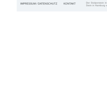
Der Stolperstein i
IMPRESSUM / DATENSCHUTZ
KONTAKT
Stein in Hamburg v