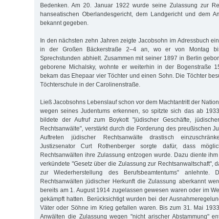
Bedenken. Am 20. Januar 1922 wurde seine Zulassung zur Rec
hanseatischen Oberlandesgericht, dem Landgericht und dem Am
bekannt gegeben.
In den nächsten zehn Jahren zeigte Jacobsohn im Adressbuch ei
in der Großen Bäckerstraße 2–4 an, wo er von Montag bi
Sprechstunden abhielt. Zusammen mit seiner 1897 in Berlin gebo
geborene Michalsky, wohnte er weiterhin in der Bogenstraße 
bekam das Ehepaar vier Töchter und einen Sohn. Die Töchter besuc
Töchterschule in der Carolinenstraße.
Ließ Jacobsohns Lebenslauf schon vor dem Machtantritt der Nation
wegen seines Judentums erkennen, so spitzte sich das ab 1933
bildete der Aufruf zum Boykott "jüdischer Geschäfte, jüdische
Rechtsanwälte", verstärkt durch die Forderung des preußischen Jus
Auftreten jüdischer Rechtsanwälte drastisch einzuschrä
Justizsenator Curt Rothenberger sorgte dafür, dass möglic
Rechtsanwälten ihre Zulassung entzogen wurde. Dazu diente ihm
verkündete "Gesetz über die Zulassung zur Rechtsanwaltschaft", d
zur Wiederherstellung des Berufsbeamtentums" anlehnte. D
Rechtsanwälten jüdischer Herkunft die Zulassung aberkannt wer
bereits am 1. August 1914 zugelassen gewesen waren oder im Wel
gekämpft hatten. Berücksichtigt wurden bei der Ausnahmeregelu
Väter oder Söhne im Krieg gefallen waren. Bis zum 31. Mai 19
Anwälten die Zulassung wegen "nicht arischer Abstammung" en