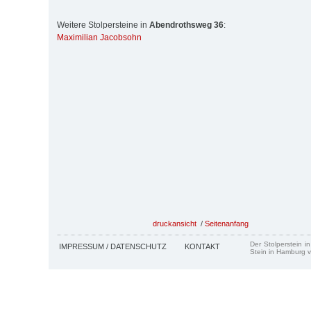
Weitere Stolpersteine in
Abendrothsweg 36
:
Maximilian Jacobsohn
druckansicht
/
Seitenanfang
Der Stolperstein i
IMPRESSUM / DATENSCHUTZ
KONTAKT
Stein in Hamburg v