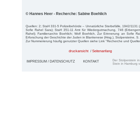
© Hannes Heer - Recherche: Sabine Boehlich
Quellen: 2; StaH 331-5 Polizeibehörde – Unnatürliche Sterbefälle, 1942/1131
Sofie Rahel Sara); StaH 351-11 Amt für Wiedergutmachung, 746 (Erbengem
Rahel); Familienarchiv Boehlich; Wolf Boehlich, Zur Erinnerung an Sofie Ra
Erforschung der Geschichte der Juden in Blankenese (Hrsg.), Stolpersteine, S. 
Zur Nummerierung häufig genutzter Quellen siehe Link "Recherche und Quelle
druckansicht
/
Seitenanfang
Der Stolperstein i
IMPRESSUM / DATENSCHUTZ
KONTAKT
Stein in Hamburg v