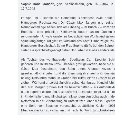
Sophie Rahel Jansen,
geb. Schlossmann, geb. 26.3.1862 in
17.7.1942
Im April 1913 konnte die Gemeinde Blankenese zwei neue B
Hamburger Rechtsanwalt Dr. Cäsar Max Jansen und seine 
Neuankömmlinge hatten sich am Elbhang – Im Busch 7 – vom dama
Baedeker eine prächtige Klinkervilla bauen lassen. Jansen 
renommierten Anwaltskanzlei zu beträchtlichem Wohlstand geko
seine langjährige Tätigkeit im Vorstand des Yacht Clubs zeigte, zu
Hamburger Gesellschaft. Seine Frau Sophie dürfte bei den Soiréen
steten Gesprächstoff gesorgt haben: Ihr Leben war alles andere als 
Als Tochter des wohlhabenden Spediteurs Carl Ezechiel Sc
geboren und in Breslau bzw. Dresden groß geworden, hatte sie a
Cäsar Max Josephson, den Sohn eines Altonaer Arztes, g
gesellschaftliche Leben und die Erziehung ihrer sechs Kinder reic
bewog 1895 ihren Mann, in Grande bei Trittau einen Gutshof zu e
ziehen. Während er selbst täglich in seine Hamburger Kanzlei fuhr,
den 400 Morgen großen Hof zu bewirtschaften – als Autodidaktin
durch eigene Lektüre und Austausch mit Fachleuten nicht nur die 
in Rinderhaltung und Milchwirtschaft, sondern versuchte auch in de
Reformen in der Viehhaltung zu unterstützen. Aber diese Experi
eine Serie von Seuchen verursachte zusätzliche Kosten. 1901
Ehepaar, das Gut zu verkaufen und nach Hamburg zurückzukehren