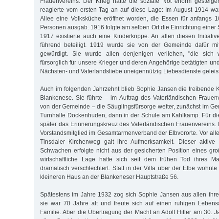
Frauenvereins. Der Krieg hatte die soziale Not enorm gesteige
reagierte vom ersten Tag an auf diese Lage: Im August 1914 war
Allee eine Volksküche eröffnet worden, die Essen für anfangs 10
Personen ausgab. 1916 folgte am selben Ort die Einrichtung einer 
1917 existierte auch eine Kinderkrippe. An allen diesen Initiat
führend beteiligt. 1919 wurde sie von der Gemeinde dafür m
gewürdigt. Sie wurde allen denjenigen verliehen, "die sich
fürsorglich für unsere Krieger und deren Angehörige betätigten un
Nächsten- und Vaterlandsliebe uneigennützig Liebesdienste geleis
Auch im folgenden Jahrzehnt blieb Sophie Jansen die treibende Kr
Blankenese. Sie führte – im Auftrag des Vaterländischen Frauenv
von der Gemeinde – die Säuglingsfürsorge weiter, zunächst im G
Turnhalle Dockenhuden, dann in der Schule am Kahlkamp. Für diese
später das Erinnerungskreuz des Vaterländischen Frauenvereins. 
Vorstandsmitglied im Gesamtarmenverband der Elbvororte. Vor a
Tinsdaler Kirchenweg galt ihre Aufmerksamkeit. Dieser aktive 
Schwachen erfolgte nicht aus der gesicherten Position eines g
wirtschaftliche Lage hatte sich seit dem frühen Tod ihres 
dramatisch verschlechtert. Statt in der Villa über der Elbe wohnte
kleineren Haus an der Blankeneser Hauptstraße 56.
Spätestens im Jahre 1932 zog sich Sophie Jansen aus allen ihr
sie war 70 Jahre alt und freute sich auf einen ruhigen Lebens
Familie. Aber die Übertragung der Macht an Adolf Hitler am 30. 