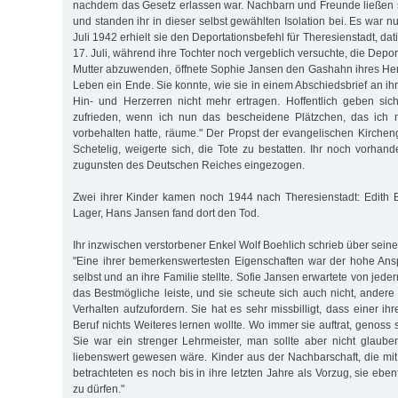
nachdem das Gesetz erlassen war. Nachbarn und Freunde ließen 
und standen ihr in dieser selbst gewählten Isolation bei. Es war n
Juli 1942 erhielt sie den Deportationsbefehl für Theresienstadt, dati
17. Juli, während ihre Tochter noch vergeblich versuchte, die Depor
Mutter abzuwenden, öffnete Sophie Jansen den Gashahn ihres He
Leben ein Ende. Sie konnte, wie sie in einem Abschiedsbrief an ihr
Hin- und Herzerren nicht mehr ertragen. Hoffentlich geben sic
zufrieden, wenn ich nun das bescheidene Plätzchen, das ich 
vorbehalten hatte, räume." Der Propst der evangelischen Kirch
Schetelig, weigerte sich, die Tote zu bestatten. Ihr noch vorh
zugunsten des Deutschen Reiches eingezogen.
Zwei ihrer Kinder kamen noch 1944 nach Theresienstadt: Edith 
Lager, Hans Jansen fand dort den Tod.
Ihr inzwischen verstorbener Enkel Wolf Boehlich schrieb über sein
"Eine ihrer bemerkenswertesten Eigenschaften war der hohe Ans
selbst und an ihre Familie stellte. Sofie Jansen erwartete von jede
das Bestmögliche leiste, und sie scheute sich auch nicht, andere
Verhalten aufzufordern. Sie hat es sehr missbilligt, dass einer i
Beruf nichts Weiteres lernen wollte. Wo immer sie auftrat, genoss 
Sie war ein strenger Lehrmeister, man sollte aber nicht glaube
liebenswert gewesen wäre. Kinder aus der Nachbarschaft, die mit 
betrachteten es noch bis in ihre letzten Jahre als Vorzug, sie ebe
zu dürfen."