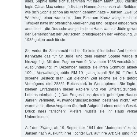
alles. Sophie hatte sich zusammen mit ihrem Mann 1888 christli
legte Cäsar Max seinen jüdischen Namen Josephson ab. Seitdem
wie sich Sophie schon als Autorin genannt hatte – Jansen. Zwei S
Weltkrieg, einer wurde mit dem Eisernen Kreuz ausgezeichnet.
Tätigkeit hatte ihr öffentliche Anerkennung und Respekt eingebracht
annulliert – die Deutsche aus jüdischem Haus war zur Jüdin gew
der Gemeinschaft der Deutschen, preisgegeben der Verfolgung. 
1935 galten auch für sie.
Sie verlor ihr Stimmrecht und durfte kein öffentliches Amt bekle
Kennkarte das "J" für Jude, und dem Namen Sophie wurde 
hinzugefügt. Mit dem Pogrom vom 9. November 1938 verschärfte si
Ausplünderung: Im Dezember musste sie ihren Schmuck ablief
100.–, Verwaltungsgebühr RM 10.–, ausgezahlt RM 90.–" Drei 
silberne Besteck dran. Zur gleichen Zeit reichte sie die geford
Vermögens ein: 28351 Reichsmark in Wertpapieren. Sie fügte
kleinen Erträgnissen dieser Papiere und von Unterstützungen
Lebensunterhalt. […] Das Erdgeschoss des mir gehörigen Hauses
Jahren vermietet. Auswanderungsabsichten bestehen nicht." 
waren auch diese Angaben überholt: Aufgrund eines neuen Gesetz
Druck ihres "arischen" Mieters musste sie ihr Haus verk
Untermieterin.
Auf den Zwang, ab 19. September 1941 den "Judenstern" zu tra
Jansen nach Auskunft ihrer Tochter Eva auf ihre Art: Sie ging nic