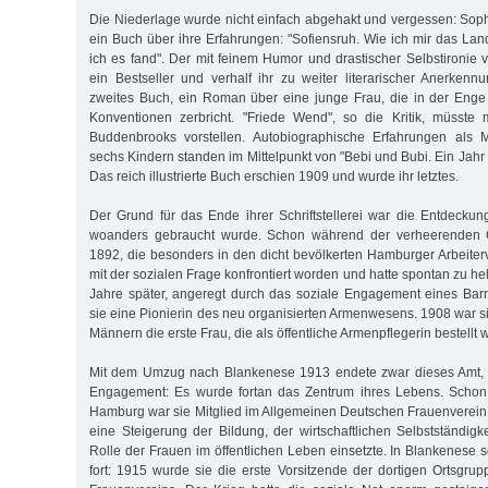
Die Niederlage wurde nicht einfach abgehakt und vergessen: Sophi
ein Buch über ihre Erfahrungen: "Sofiensruh. Wie ich mir das La
ich es fand". Der mit feinem Humor und drastischer Selbstironie 
ein Bestseller und verhalf ihr zu weiter literarischer Anerkenn
zweites Buch, ein Roman über eine junge Frau, die in der Enge 
Konventionen zerbricht. "Friede Wend", so die Kritik, müsste 
Buddenbrooks vorstellen. Autobiographische Erfahrungen als Mu
sechs Kindern standen im Mittelpunkt von "Bebi und Bubi. Ein Jah
Das reich illustrierte Buch erschien 1909 und wurde ihr letztes.
Der Grund für das Ende ihrer Schriftstellerei war die Entdeckun
woanders gebraucht wurde. Schon während der verheerenden 
1892, die besonders in den dicht bevölkerten Hamburger Arbeiterv
mit der sozialen Frage konfrontiert worden und hatte spontan zu he
Jahre später, angeregt durch das soziale Engagement eines Bar
sie eine Pionierin des neu organisierten Armenwesens. 1908 war s
Männern die erste Frau, die als öffentliche Armenpflegerin bestellt 
Mit dem Umzug nach Blankenese 1913 endete zwar dieses Amt, ni
Engagement: Es wurde fortan das Zentrum ihres Lebens. Schon 
Hamburg war sie Mitglied im Allgemeinen Deutschen Frauenverein 
eine Steigerung der Bildung, der wirtschaftlichen Selbstständigk
Rolle der Frauen im öffentlichen Leben einsetzte. In Blankenese set
fort: 1915 wurde sie die erste Vorsitzende der dortigen Ortsgr