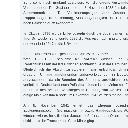
Bella sollte nach England ausreisen. Für die eigene Auswande
Vorbereitungen. Die Gestapo legte am 2. November 1938 (mit fals
Aktenvermerk an: "Der Versicherungsagent John Josephi
Rappoltshagen Kreis Homburg, Staatsangehörigkeit DR, HH Löwe
nach Palästina auszuwandern."
Im Oktober 1938 wurde Erika Josephi durch die Jugendaliya nac
Ihrer Schwester Bella wurde 1939 die Ausreise nach England erlau
und wanderte 1947 in die USA aus.
Aus Erikas Lebenslauf, geschrieben am 25. März 1955:
"Von 1928–1932 besuchte ich Volksschulklassen und 
Realschulklassen der Israelitischen Töchterschule in der Carolinen
Obgleich ich die Absicht zu studieren hatte, entschloss ich m
größeren Umfang annehmenden Judenverfolgungen in Deutsch
auszuwandern, da ein Beenden des Studiums aussichtslos ers
verließ ich Deutschland nach Palästina – heute Israel. Meine sel. E
Ausbruch des zweiten Weltkrieges in Hamburg von wo ich mitte
einige Male von ihnen hörte. Im November 1941 wurden meine Elter
Am 8. November 1941 erhielt das Ehepaar Josephi
Evakuierungsbefehl. Sie mussten mit etwas Handgepäck die Wo
würden, wie es im offiziellen Jargon hieß, "nach dem Osten ausge
nicht, dass der Transport ins Getto Minsk ging.