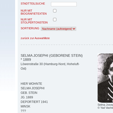
STADTTEILSUCHE
NUR MIT
BIOGRAFIETEXTEN
NUR MIT
STOLPERTONSTEIN
SORTIERUNG
zurück zur Auswahlliste
SELMA JOSEPHI (GEBORENE STEIN)
* 1889
Löwenstraße 30 (Hamburg-Nord, Hoheluft-
Ost)
HIER WOHNTE
SELMA JOSEPHI
GEB. STEIN
JG. 1889
DEPORTIERT 1941
Selma Joseph
MINSK
© Yad Vash
???