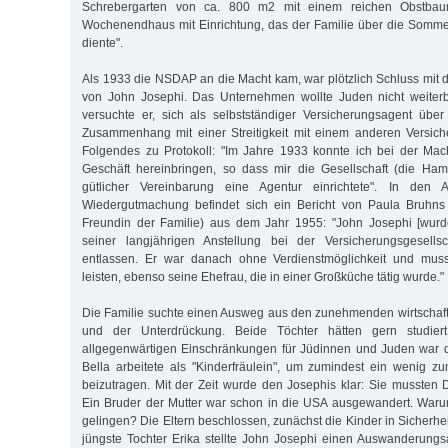
Schrebergarten von ca. 800 m2 mit einem reichen Obstba
Wochenendhaus mit Einrichtung, das der Familie über die Som
diente".
Als 1933 die NSDAP an die Macht kam, war plötzlich Schluss mit d
von John Josephi. Das Unternehmen wollte Juden nicht weiterb
versuchte er, sich als selbstständiger Versicherungsagent übe
Zusammenhang mit einer Streitigkeit mit einem anderen Versic
Folgendes zu Protokoll: "Im Jahre 1933 konnte ich bei der Mac
Geschäft hereinbringen, so dass mir die Gesellschaft (die Ham
gütlicher Vereinbarung eine Agentur einrichtete". In den
Wiedergutmachung befindet sich ein Bericht von Paula Bruhns 
Freundin der Familie) aus dem Jahr 1955: "John Josephi [wur
seiner langjährigen Anstellung bei der Versicherungsgesellsc
entlassen. Er war danach ohne Verdienstmöglichkeit und musste
leisten, ebenso seine Ehefrau, die in einer Großküche tätig wurde."
Die Familie suchte einen Ausweg aus den zunehmenden wirtschaft
und der Unterdrückung. Beide Töchter hätten gern studier
allgegenwärtigen Einschränkungen für Jüdinnen und Juden war d
Bella arbeitete als "Kinderfräulein", um zumindest ein wenig 
beizutragen. Mit der Zeit wurde den Josephis klar: Sie mussten 
Ein Bruder der Mutter war schon in die USA ausgewandert. Warum
gelingen? Die Eltern beschlossen, zunächst die Kinder in Sicherhei
jüngste Tochter Erika stellte John Josephi einen Auswanderungs