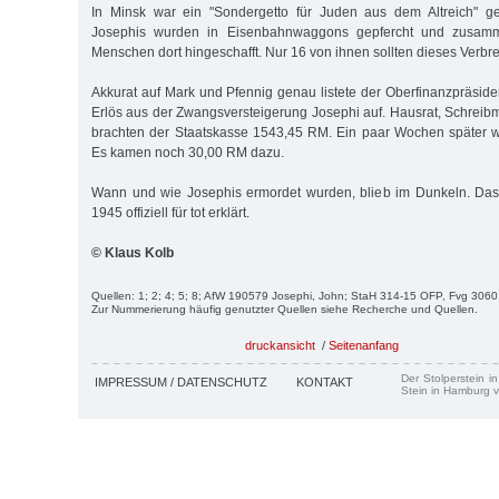
In Minsk war ein "Sondergetto für Juden aus dem Altreich" g
Josephis wurden in Eisenbahnwaggons gepfercht und zusamm
Menschen dort hingeschafft. Nur 16 von ihnen sollten dieses Verbr
Akkurat auf Mark und Pfennig genau listete der Oberfinanzpräsid
Erlös aus der Zwangsversteigerung Josephi auf. Hausrat, Schre
brachten der Staatskasse 1543,45 RM. Ein paar Wochen später w
Es kamen noch 30,00 RM dazu.
Wann und wie Josephis ermordet wurden, blieb im Dunkeln. Da
1945 offiziell für tot erklärt.
© Klaus Kolb
Quellen: 1; 2; 4; 5; 8; AfW 190579 Josephi, John; StaH 314-15 OFP, Fvg 3060
Zur Nummerierung häufig genutzter Quellen siehe Recherche und Quellen.
druckansicht
/
Seitenanfang
Der Stolperstein i
IMPRESSUM / DATENSCHUTZ
KONTAKT
Stein in Hamburg v