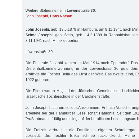
Weitere Stolpersteine in
Löwenstraße 30
:
John Josephi
,
Hans Nathan
John Josephi,
geb. 19.5.1879 in Hamburg, am 8.11.1941 nach Mins
Selma Josephi,
geb. Stein, geb. 14.3.1889 in Rappoldshausen
8.11.1941 nach Minsk deportiert
Löwenstraße 30
Die Eheleute Josephi kamen im Mai 1914 nach Eppendorf. Das 
Dreieinhalbzimmerwohnung in der Löwenstraße 30 gefunden.
erblickte die Tochter Bella das Licht der Welt. Das zweite Kind, 
1922 geboren.
Die Eltern waren Mitglied der Jüdischen Gemeinde und schickte
Israelitische Töchterschule in der Carolinenstraße.
John Josephi hatte ein solides Auskommen. Er hatte Versicherun
arbeitete bei der Hamburger Gesellschaft Hamonia. Seit den 19
"Außenbeamter" tätig und stieg auf der beruflichen Leiter langsam 
Die Freizeit verbrachte die Familie im eigenen Schrebergarte
Lokstedt. Die Tochter Erika schrieb rückblickend: Meine 