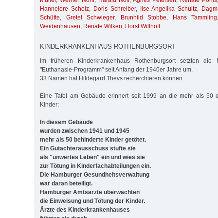
Müller
,
Werner Nohr
,
Harald Noll
,
Agnes Petersen
,
Renate Pöhls
Hannelore Scholz
,
Doris Schreiber
,
Ilse Angelika Schultz
,
Dagma
Schütte
,
Gretel Schwieger
,
Brunhild Stobbe
,
Hans Tammling
Weidenhausen
,
Renate Wilken
,
Horst Willhöft
KINDERKRANKENHAUS ROTHENBURGSORT
Im früheren Kinderkrankenhaus Rothenburgsort setzten die Na
"Euthanasie-Programm" seit Anfang der 1940er Jahre um.
33 Namen hat Hildegard Thevs recherchieren können.
Eine Tafel am Gebäude erinnert seit 1999 an die mehr als 50
Kinder:
In diesem Gebäude
wurden zwischen 1941 und 1945
mehr als 50 behinderte Kinder getötet.
Ein Gutachterausschuss stufte sie
als "unwertes Leben" ein und wies sie
zur Tötung in Kinderfachabteilungen ein.
Die Hamburger Gesundheitsverwaltung
war daran beteiligt.
Hamburger Amtsärzte überwachten
die Einweisung und Tötung der Kinder.
Ärzte des Kinderkrankenhauses