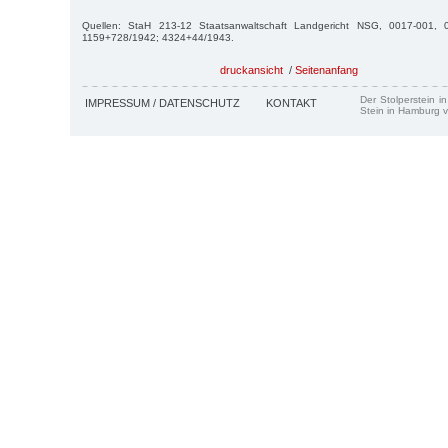
Quellen: StaH 213-12 Staatsanwaltschaft Landgericht NSG, 0017-001, 
1159+728/1942; 4324+44/1943.
druckansicht
/
Seitenanfang
Der Stolperstein i
IMPRESSUM / DATENSCHUTZ
KONTAKT
Stein in Hamburg v