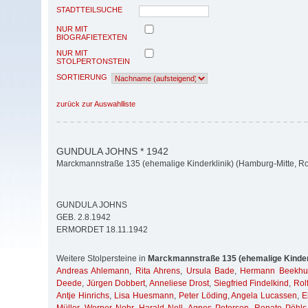
STADTTEILSUCHE
NUR MIT
BIOGRAFIETEXTEN
NUR MIT
STOLPERTONSTEIN
SORTIERUNG
zurück zur Auswahlliste
GUNDULA JOHNS * 1942
Marckmannstraße 135 (ehemalige Kinderklinik) (Hamburg-Mitte, Ro
GUNDULA JOHNS
GEB. 2.8.1942
ERMORDET 18.11.1942
Weitere Stolpersteine in
Marckmannstraße 135 (ehemalige Kinder
Andreas Ahlemann
,
Rita Ahrens
,
Ursula Bade
,
Hermann Beekhu
Deede
,
Jürgen Dobbert
,
Anneliese Drost
,
Siegfried Findelkind
,
Rolf
Antje Hinrichs
,
Lisa Huesmann
,
Peter Löding
,
Angela Lucassen
,
E