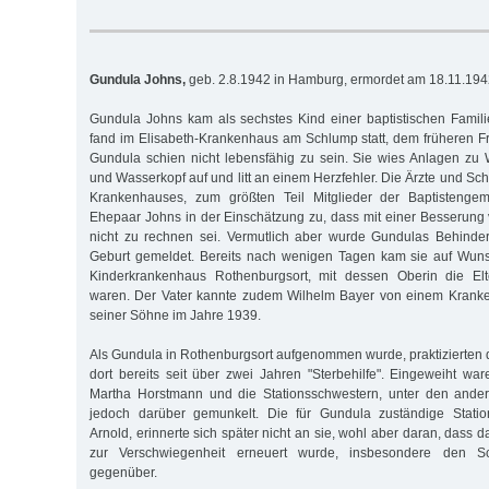
Gundula Johns,
geb. 2.8.1942 in Hamburg, ermordet am 18.11.19
Gundula Johns kam als sechstes Kind einer baptistischen Famili
fand im Elisabeth-Krankenhaus am Schlump statt, dem früheren 
Gundula schien nicht lebensfähig zu sein. Sie wies Anlagen zu
und Wasserkopf auf und litt an einem Herzfehler. Die Ärzte und Sc
Krankenhauses, zum größten Teil Mitglieder der Baptistenge
Ehepaar Johns in der Einschätzung zu, dass mit einer Besserun
nicht zu rechnen sei. Vermutlich aber wurde Gundulas Behinder
Geburt gemeldet. Bereits nach wenigen Tagen kam sie auf Wunsc
Kinderkrankenhaus Rothenburgsort, mit dessen Oberin die Elt
waren. Der Vater kannte zudem Wilhelm Bayer von einem Kranke
seiner Söhne im Jahre 1939.
Als Gundula in Rothenburgsort aufgenommen wurde, praktizierten d
dort bereits seit über zwei Jahren "Sterbehilfe". Eingeweiht war
Martha Horstmann und die Stationsschwestern, unter den ande
jedoch darüber gemunkelt. Die für Gundula zuständige Statio
Arnold, erinnerte sich später nicht an sie, wohl aber daran, dass d
zur Verschwiegenheit erneuert wurde, insbesondere den Sc
gegenüber.