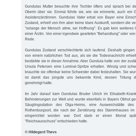
Gundulas Mutter besuchte ihre Tochter öfters und sprach bei d
Oberin über sie. Einmal führte sie, wie sie erinnerte, auch ein 
Assistenzärztinnen. Gundulas Vater erbat von Bayer eine Eins
Zustand, erhielt von ihm aber keine klare Auskunft, sondern die 
"solange der Mensch atme, sei Hoffnung". Es gab kein weiteres
einer Ärztin. Von einer irgendwie gearteten "Behandlung" oder von 
Rede.
Gundulas Zustand verschlechterte sich laufend. Deshalb gingen
von einem natürlichen Tod aus, als sie die Todesnachricht erhie
bestärkte sie in dieser Annahme. Aber Gundula hatte von der zust
Ursula Petersen eine Luminal-Spritze erhalten. Winzig und sch
brauchte sie offenbar keine Schwester dabei festzuhalten. Sie wu
ist damit das jüngste uns bekannte Kind, dessen Tötung d
genehmigt hatte.
Im Jahr darauf kam Gundulas Bruder Ulrich im Elisabeth-Kran
Behinderungen zur Welt und wurde ebenfalls in Bayers Obhut ge
Säuglingsstation des Olga-Heims, eine Ausweichstätte des
Rothenburgsort, die nach der Zerstörung des Stammhauses im 
eingerichtet worden war. Dort starb er einen Monat spä
"Reichsausschuss" entschieden hatte.
© Hildegard Thevs