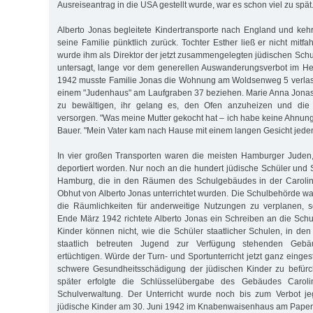
Ausreiseantrag in die USA gestellt wurde, war es schon viel zu spät
Alberto Jonas begleitete Kindertransporte nach England und keh
seine Familie pünktlich zurück. Tochter Esther ließ er nicht mitf
wurde ihm als Direktor der jetzt zusammengelegten jüdischen Sc
untersagt, lange vor dem generellen Auswanderungsverbot im He
1942 musste Familie Jonas die Wohnung am Woldsenweg 5 verlas
einem "Judenhaus" am Laufgraben 37 beziehen. Marie Anna Jonas s
zu bewältigen, ihr gelang es, den Ofen anzuheizen und die 
versorgen. "Was meine Mutter gekocht hat – ich habe keine Ahnung!
Bauer. "Mein Vater kam nach Hause mit einem langen Gesicht jeden
In vier großen Transporten waren die meisten Hamburger Juden,
deportiert worden. Nur noch an die hundert jüdische Schüler und 
Hamburg, die in den Räumen des Schulgebäudes in der Carolin
Obhut von Alberto Jonas unterrichtet wurden. Die Schulbehörde war
die Räumlichkeiten für anderweitige Nutzungen zu verplanen, s
Ende März 1942 richtete Alberto Jonas ein Schreiben an die Schu
Kinder können nicht, wie die Schüler staatlicher Schulen, in de
staatlich betreuten Jugend zur Verfügung stehenden Gebäu
ertüchtigen. Würde der Turn- und Sportunterricht jetzt ganz einges
schwere Gesundheitsschädigung der jüdischen Kinder zu befür
später erfolgte die Schlüsselübergabe des Gebäudes Carol
Schulverwaltung. Der Unterricht wurde noch bis zum Verbot jeg
jüdische Kinder am 30. Juni 1942 im Knabenwaisenhaus am Papen