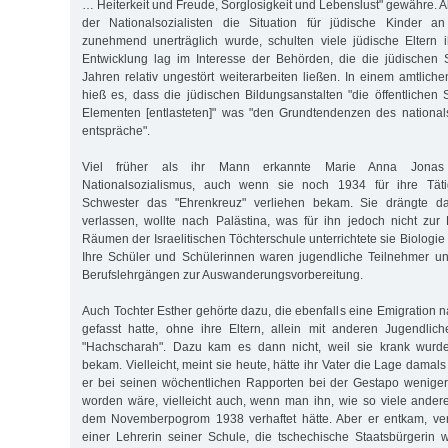
… Heiterkeit und Freude, Sorglosigkeit und Lebenslust" gewähre. Al
der Nationalsozialisten die Situation für jüdische Kinder an
zunehmend unerträglich wurde, schulten viele jüdische Eltern 
Entwicklung lag im Interesse der Behörden, die die jüdischen 
Jahren relativ ungestört weiterarbeiten ließen. In einem amtlic
hieß es, dass die jüdischen Bildungsanstalten "die öffentlichen
Elementen [entlasteten]" was "den Grundtendenzen des nationals
entspräche".
Viel früher als ihr Mann erkannte Marie Anna Jonas
Nationalsozialismus, auch wenn sie noch 1934 für ihre Tätig
Schwester das "Ehrenkreuz" verliehen bekam. Sie drängte da
verlassen, wollte nach Palästina, was für ihn jedoch nicht zur
Räumen der Israelitischen Töchterschule unterrichtete sie Biologi
Ihre Schüler und Schülerinnen waren jugendliche Teilnehmer u
Berufslehrgängen zur Auswanderungsvorbereitung.
Auch Tochter Esther gehörte dazu, die ebenfalls eine Emigration 
gefasst hatte, ohne ihre Eltern, allein mit anderen Jugendli
"Hachscharah". Dazu kam es dann nicht, weil sie krank wurde
bekam. Vielleicht, meint sie heute, hätte ihr Vater die Lage damals
er bei seinen wöchentlichen Rapporten bei der Gestapo weniger
worden wäre, vielleicht auch, wenn man ihn, wie so viele ander
dem Novemberpogrom 1938 verhaftet hätte. Aber er entkam, vers
einer Lehrerin seiner Schule, die tschechische Staatsbürgerin wa