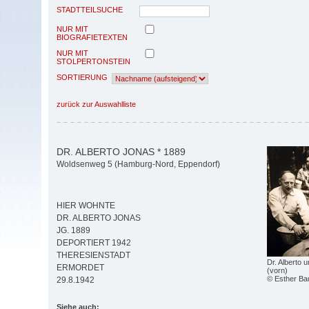
STADTTEILSUCHE
NUR MIT
BIOGRAFIETEXTEN
NUR MIT
STOLPERTONSTEIN
SORTIERUNG
zurück zur Auswahlliste
DR. ALBERTO JONAS * 1889
Woldsenweg 5 (Hamburg-Nord, Eppendorf)
HIER WOHNTE
DR. ALBERTO JONAS
JG. 1889
DEPORTIERT 1942
THERESIENSTADT
Dr. Alberto 
ERMORDET
(vorn)
© Esther Ba
29.8.1942
Siehe auch: