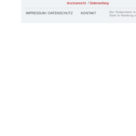
druckansicht
/
Seitenanfang
Der Stolperstein i
IMPRESSUM / DATENSCHUTZ
KONTAKT
Stein in Hamburg v