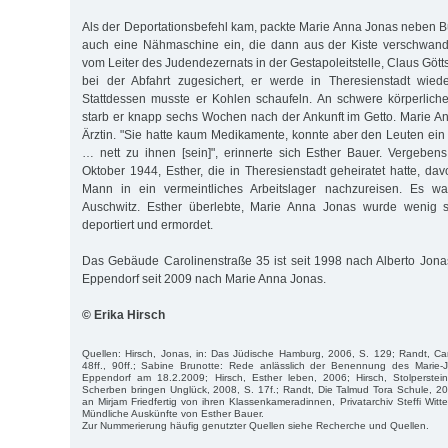
Als der Deportationsbefehl kam, packte Marie Anna Jonas neben
auch eine Nähmaschine ein, die dann aus der Kiste verschwand
vom Leiter des Judendezernats in der Gestapoleitstelle, Claus Gö
bei der Abfahrt zugesichert, er werde in Theresienstadt wiede
Stattdessen muss­te er Kohlen schaufeln. An schwere körperliche
starb er knapp sechs Wochen nach der Ankunft im Getto. Marie An
Ärztin. "Sie hatte kaum Medikamente, konnte aber den Leuten ei
… nett zu ihnen [sein]", erinnerte sich Esther Bauer. Vergeben
Oktober 1944, Esther, die in The­resienstadt geheiratet hatte, d
Mann in ein vermeintliches Arbeitslager nachzureisen. Es wa
Auschwitz. Esther überlebte, Marie Anna Jonas wurde wenig s
deportiert und ermordet.
Das Gebäude Carolinenstraße 35 ist seit 1998 nach Alberto Jonas
Eppendorf seit 2009 nach Marie Anna Jonas.
© Erika Hirsch
Quellen: Hirsch, Jonas, in: Das Jüdische Hamburg, 2006, S. 129; Randt, Ca
48ff., 90ff.; Sabine Brunotte: Rede anlässlich der Benennung des Marie-
Eppendorf am 18.2.2009; Hirsch, Esther leben, 2006; Hirsch, Stolperste
Scherben bringen Unglück, 2008, S. 17f.; Randt, Die Talmud Tora Schule, 2005
an Mirjam Friedfertig von ihren Klassenkameradinnen, Privatarchiv Steffi Witte
Mündliche Auskünfte von Esther Bauer.
Zur Nummerierung häufig genutzter Quellen siehe Recherche und Quellen.