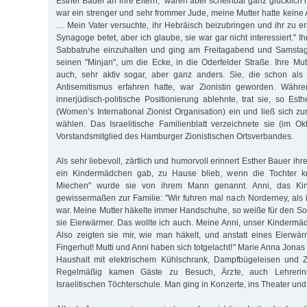
Esther Bauer an ihre Eltern, "waren aber scheinbar ganz glücklich 
war ein strenger und sehr frommer Jude, meine Mutter hatte kei
… Mein Vater versuchte, ihr Hebräisch beizubringen und ihr zu er
Synagoge betet, aber ich glaube, sie war gar nicht interessiert." Ihr
Sabbatruhe einzuhalten und ging am Freitagabend und Samsta
seinen "Minjan", um die Ecke, in die Oderfelder Straße. Ihre Mut
auch, sehr aktiv sogar, aber ganz anders. Sie, die schon als
Antisemitismus erfahren hatte, war Zionistin geworden. Währ
innerjüdisch-politische Positionierung ablehnte, trat sie, so Es
(Women’s International Zionist Organisation) ein und ließ sich z
wählen. Das Israelitische Familienblatt verzeichnete sie (im O
Vorstandsmitglied des Hamburger Zionistischen Ortsverbandes.
Als sehr liebevoll, zärtlich und humorvoll erinnert Esther Bauer ihr
ein Kindermädchen gab, zu Hause blieb, wenn die Tochter kr
Miechen" wurde sie von ihrem Mann genannt. Anni, das Kin
gewissermaßen zur Familie: "Wir fuhren mal nach Norderney, als i
war. Meine Mutter häkelte immer Handschuhe, so weiße für den S
sie Eierwärmer. Das wollte ich auch. Meine Anni, unser Kindermä
Also zeigten sie mir, wie man häkelt, und anstatt eines Eierw
Fingerhut! Mutti und Anni haben sich totgelacht!" Marie Anna Jona
Haushalt mit elektrischem Kühlschrank, Dampfbügeleisen und 
Regelmäßig kamen Gäste zu Besuch, Ärzte, auch Lehreri
Israelitischen Töchterschule. Man ging in Konzerte, ins Theater und 