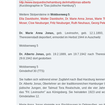
http:/
/
www.dasjuedischehamburg.de/
inhalt/
jonas-alberto
(Kurzbiographie in "Das jüdische Hamburg")
Weitere Stolpersteine in
Woldsenweg 5
:
Ella Davidsohn
,
Walter Davidsohn
,
Dr. Marie Anna Jonas
,
Marie T
Moser
,
Cloe Neuburger
,
Fritz Neuburger
,
Ruth Neuhaus
,
Georg Pet
Dr. Marie Anna Jonas,
geb. Levinsohn, geb. 12.1.1893,
Theresienstadt deportiert, ermordet im Herbst 1944 in Auschwitz
Woldsenweg 5
Dr. Alberto Jonas,
geb. 19.2.1889, am 19.7.1942 nach Theresie
29.8.1942 dort gestorben
Woldsenweg 5
Grindelhof 30 (TTS)
Sie hatten sich während einer Zugfahrt nach Bad Harzburg kenneng
Dr. Alberto Jonas, Oberlehrer an der traditionsreichen Hamburger 
jüdische Jungen, der Talmud Tora Realschule, und die vier Jahr
das "Frl. Levinsohn" aus Königsberg. Sie heirateten 1923 und w
Grindelallee 12.
Marie Anna Jonas stammte aus Fischhausen in Ostpreußen, wo ih