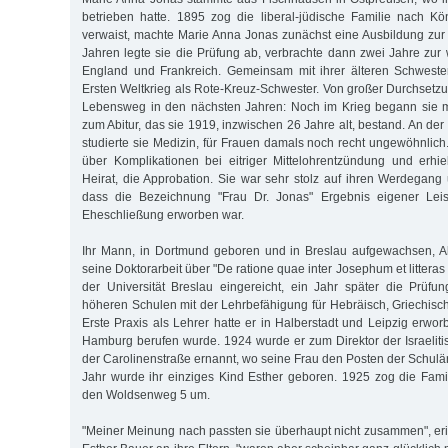
betrieben hatte. 1895 zog die liberal-jüdische Familie nach Kö
verwaist, machte Marie Anna Jonas zunächst eine Ausbildung zur 
Jahren legte sie die Prüfung ab, verbrachte dann zwei Jahre zur 
England und Frankreich. Gemeinsam mit ihrer älteren Schwester
Ersten Weltkrieg als Rote-Kreuz-Schwester. Von großer Durchsetzu
Lebensweg in den nächsten Jahren: Noch im Krieg begann sie m
zum Abitur, das sie 1919, inzwischen 26 Jahre alt, bestand. An der
studierte sie Medizin, für Frauen damals noch recht ungewöhnlich
über Komplikationen bei eitriger Mittelohrentzündung und erhie
Heirat, die Approbation. Sie war sehr stolz auf ihren Werdegang 
dass die Bezeichnung "Frau Dr. Jonas" Ergebnis eigener Leis
Eheschließung erworben war.
Ihr Mann, in Dortmund geboren und in Breslau aufgewachsen, Al
seine Doktorarbeit über "De ratione quae inter Josephum et litteras 
der Universität Breslau eingereicht, ein Jahr später die Prüf
höheren Schulen mit der Lehrbefähigung für Hebräisch, Griechisch
Erste Praxis als Lehrer hatte er in Halberstadt und Leipzig erwo
Hamburg berufen wurde. 1924 wurde er zum Direktor der Israeliti
der Carolinenstraße ernannt, wo seine Frau den Posten der Schulärz
Jahr wurde ihr einziges Kind Esther geboren. 1925 zog die Fami
den Woldsenweg 5 um.
"Meiner Meinung nach passten sie überhaupt nicht zusammen", erin