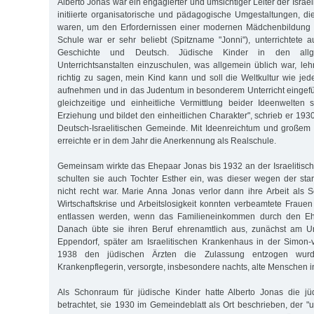
Alberto Jonas war ein engagierter und umsichtiger Leiter der Israel
initiierte organisatorische und pädagogische Umgestaltungen, 
waren, um den Erfordernissen einer modernen Mädchenbildung 
Schule war er sehr beliebt (Spitzname "Jonni"), unterrichtete a
Geschichte und Deutsch. Jüdische Kinder in den allge
Unterrichtsanstalten einzuschulen, was allgemein üblich war, lehn
richtig zu sagen, mein Kind kann und soll die Weltkultur wie jed
aufnehmen und in das Judentum in besonderem Unterricht eingefü
gleichzeitige und einheitliche Vermittlung beider Ideenwelten sc
Erziehung und bildet den einheitlichen Charakter", schrieb er 19
Deutsch-Israelitischen Gemeinde. Mit Ideenreichtum und großem
erreichte er in dem Jahr die Anerkennung als Realschule.
Gemeinsam wirkte das Ehepaar Jonas bis 1932 an der Israelitisch
schulten sie auch Tochter Esther ein, was dieser wegen der sta
nicht recht war. Marie Anna Jonas verlor dann ihre Arbeit als Sc
Wirtschaftskrise und Arbeitslosigkeit konnten verbeamtete Fraue
entlassen werden, wenn das Familieneinkommen durch den Eh
Danach übte sie ihren Beruf ehrenamtlich aus, zunächst am Un
Eppendorf, später am Israelitischen Krankenhaus in der Simon-v
1938 den jüdischen Ärzten die Zulassung entzogen wurde
Krankenpflegerin, versorgte, insbesondere nachts, alte Menschen 
Als Schonraum für jüdische Kinder hatte Alberto Jonas die jü
betrachtet, sie 1930 im Gemeindeblatt als Ort beschrieben, der "