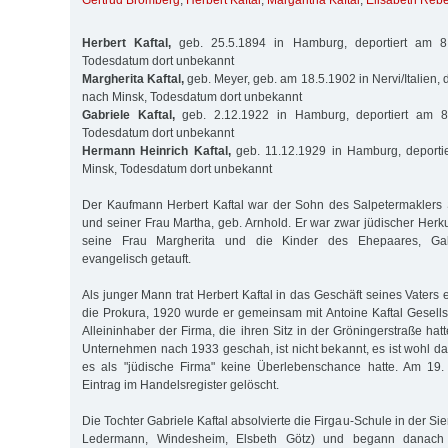
Gertrud Bromberg
,
Herbert Kaftal
,
Margaritha Kaftal
,
Elisabeth Reb
Herbert Kaftal,
geb. 25.5.1894 in Hamburg, deportiert am 8
Todesdatum dort unbekannt
Margherita Kaftal,
geb. Meyer, geb. am 18.5.1902 in Nervi/Italien, 
nach Minsk, Todesdatum dort unbekannt
Gabriele Kaftal,
geb. 2.12.1922 in Hamburg, deportiert am 8
Todesdatum dort unbekannt
Hermann Heinrich Kaftal,
geb. 11.12.1929 in Hamburg, deporti
Minsk, Todesdatum dort unbekannt
Der Kaufmann Herbert Kaftal war der Sohn des Salpetermaklers 
und seiner Frau Martha, geb. Arnhold. Er war zwar jüdischer Herk
seine Frau Margherita und die Kinder des Ehepaares, Ga
evangelisch getauft.
Als junger Mann trat Herbert Kaftal in das Geschäft seines Vaters e
die Prokura, 1920 wurde er gemeinsam mit Antoine Kaftal Gesells
Alleininhaber der Firma, die ihren Sitz in der Gröningerstraße h
Unternehmen nach 1933 geschah, ist nicht bekannt, es ist wohl 
es als "jüdische Firma" keine Überlebenschance hatte. Am 19
Eintrag im Handelsregister gelöscht.
Die Tochter Gabriele Kaftal absolvierte die Firgau-Schule in der Sie
Ledermann, Windesheim, Elsbeth Götz) und begann danach 