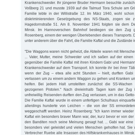
Krankenschwester. Ihr jüngerer Bruder Hermann besuchte zunäch
Voßberg 21 und musste 1939 auf die Talmud Tora Schule am Gri
Familie lebte in der Willistraße 12. Im März 1940, wohl scho
diskriminierenden Gesetzgebung des NS-Staats, zogen sie z
Hagedornstraße 51. Am 8. November 1941 folgten sie dem Dep
Minsk. Im Hannoverschen Bahnhof bestiegen sie den Zug 
Rosenberg, einem der wenigen Überlebenden dieses Transports. Di
unter anderem über die Fahrt, die Familie Kaftal und die Zustände i
"Die Waggons waren nicht geheizt, die Abteile waren mit Mensche
... Vater, Mutter, meine Schwester und ich saßen auf der einen 
gegenüber die Familie Kaftal mit ihren Kindern Gabi und Hermann
Krankenschwester auf dem Transport. Ich konnte ihr bei ihrer Tät
wenn der Zug – etwa alle acht Stunden – hielt, durften Gab
verlassen um zu einem andern Waggon zu gehen und Kranken und
helfen. Bei jedem Halt umstellten zunächst die SS-Wachen
gezogenen Pistolen." Nach dreieinhalb Tagen kam der Zug 
unfreiwillig Reisenden durften den Zug verlassen, um in das Gett
Die Familie Kaftal wurde in einem unfertigen Schulhaus einquarti
allerdings hunderte von Leichen – die von der SS ermordete
weggeschafft werden. Heinz Rosenberg: "Ich kann immer wieder 
Kaftal ein besonders braver Mann war, der, kurz bevor er von de
den Banditen noch seine Meinung gesagt hat. ... Gabi war eine
besonders viel geleistet und vielen Menschen geholfen hat. Sie 
Verbrecher Ruebe alle Insassen des Hilfskrankenhauses in Minsk