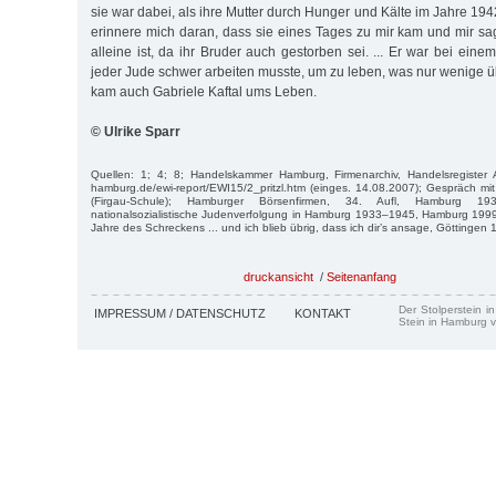
sie war dabei, als ihre Mutter durch Hunger und Kälte im Jahre 1942
erinnere mich daran, dass sie eines Tages zu mir kam und mir sag
alleine ist, da ihr Bruder auch gestorben sei. ... Er war bei e
jeder Jude schwer arbeiten musste, um zu leben, was nur wenige ü
kam auch Gabriele Kaftal ums Leben.
© Ulrike Sparr
Quellen: 1; 4; 8; Handelskammer Hamburg, Firmenarchiv, Handelsregister 
hamburg.de/ewi-report/EWI15/2_pritzl.htm (einges. 14.08.2007); Gespräch mi
(Firgau-Schule); Hamburger Börsenfirmen, 34. Aufl, Hamburg 
nationalsozialistische Judenverfolgung in Hamburg 1933–1945, Hamburg 1999
Jahre des Schreckens ... und ich blieb übrig, dass ich dir’s ansage, Göttingen 
druckansicht
/
Seitenanfang
Der Stolperstein i
IMPRESSUM / DATENSCHUTZ
KONTAKT
Stein in Hamburg v