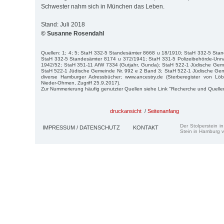
Schwester nahm sich in München das Leben.
Stand: Juli 2018
© Susanne Rosendahl
Quellen: 1; 4; 5; StaH 332-5 Standesämter 8668 u 18/1910; StaH 332-5 Sta
StaH 332-5 Standesämter 8174 u 372/1941; StaH 331-5 Polizeibehörde-Unnatü
1942/52; StaH 351-11 AfW 7334 (Gutjahr, Gunda); StaH 522-1 Jüdische Gem
StaH 522-1 Jüdische Gemeinde Nr. 992 e 2 Band 3; StaH 522-1 Jüdische Gem
diverse Hamburger Adressbücher; www.ancestry.de (Sterberegister von Lö
Nieder-Ohmen, Zugriff 25.9.2017).
Zur Nummerierung häufig genutzter Quellen siehe Link "Recherche und Quelle
druckansicht
/
Seitenanfang
Der Stolperstein i
IMPRESSUM / DATENSCHUTZ
KONTAKT
Stein in Hamburg v