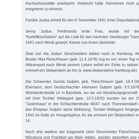
Hachscharastätte anerkannt. Vielleicht hatte Hannelore noch g
emigrieren zu können.
Familie Justus erhielt für den 8. November 1941 ihren Deportations
Jenny Justus, Ferdinands erste Frau, wurde mit der
"Kartoffelschälerin" auf die Liste für den nächsten Hamburger Tr
1941 nach Minsk gesetzt. Keiner von ihnen überlebte.
Zwei von Ida Justus’ Geschwistern lebten noch in Hamburg. Ihr
Bruder Max Fleischhauer (geb. 12.4.1878) zog es vor, einen Tag
Abtransport nach Minsk seinem Leben selbst ein Ende zu setzen
erinnert ein Stolperstein an ihn (s. www.stolpersteine-hamburg.de).
Die Schwester, Gunda Gutjahr, geb. Fleischhauer (geb. 16.4.18
Ehemann, dem Großschlachter Hermann Gutjahr (geb. 9.5.1878 
Wohldorferstraße 14 in Barmbek, wo sie ein Abzahlungsgeschäft
mit ihrer Tochter Hildegard (geb. 10.5.1925) wurden sie am 
"Judenhaus" in der Schlachterstraße 46/47 nach Theresienstadt de
das Ehepaar Gutjahr seine Befreiung, Tochter Hildegard hingeg
1943 im Getto an Hungertyphus. An sie erinnert ein Stolperstein i
14.
Noch drei weitere der insgesamt zehn Geschwister Fleischhauer
Würzburg und Frankfurt am Main lebten, wurden deportiert und 