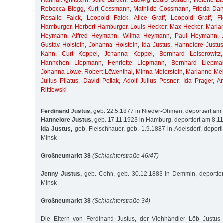
Hanna Aghitstein
,
Julie Baruch
,
Ludwig Louis Baruch
,
Helene Bis
Rebecca Blogg
,
Kurt Cossmann
,
Mathilde Cossmann
,
Frieda Da
Rosalie Falck
,
Leopold Falck
,
Alice Graff
,
Leopold Graff
,
Fl
Hamburger
,
Herbert Hamburger
,
Louis Hecker
,
Max Hecker
,
Maria
Heymann
,
Alfred Heymann
,
Wilma Heymann
,
Paul Heymann
,
Gustav Holstein
,
Johanna Holstein
,
Ida Justus
,
Hannelore Justu
Kahn
,
Curt Koppel
,
Johanna Koppel
,
Bernhard Leiserowitz
Hannchen Liepmann
,
Henriette Liepmann
,
Bernhard Liepma
Johanna Löwe
,
Robert Löwenthal
,
Minna Meierstein
,
Marianne Me
Julius Pilatus
,
David Pollak
,
Adolf Julius Posner
,
Ida Prager
,
A
Rittlewski
Ferdinand Justus,
geb. 22.5.1877 in Nieder-Ohmen, deportiert am
Hannelore Justus,
geb. 17.11.1923 in Hamburg, deportiert am 8.1
Ida Justus,
geb. Fleischhauer, geb. 1.9.1887 in Adelsdorf, deport
Minsk
Großneumarkt 38
(Schlachterstraße 46/47)
Jenny Justus,
geb. Cohn, geb. 30.12.1883 in Demmin, deportie
Minsk
Großneumarkt 38
(Schlachterstraße 34)
Die Eltern von Ferdinand Justus, der Viehhändler Löb Justus 