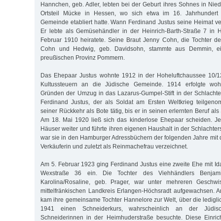
Hannchen, geb. Adler, lebten bei der Geburt ihres Sohnes in Ni
Ortsteil Mücke in Hessen, wo sich etwa im 16. Jahrhundert 
Gemeinde etabliert hatte. Wann Ferdinand Justus seine Heimat verl
Er lebte als Gemüsehändler in der Heinrich-Barth-Straße 7 in 
Februar 1910 heiratete. Seine Braut Jenny Cohn, die Tochter d
Cohn und Hedwig, geb. Davidsohn, stammte aus Demmin, ein
preußischen Provinz Pommern.
Das Ehepaar Justus wohnte 1912 in der Hoheluftchaussee 10/12
Kultussteuern an die Jüdische Gemeinde. 1914 erfolgte wohl 
Gründen der Umzug in das Lazarus-Gumpel-Stift in der Schlachte
Ferdinand Justus, der als Soldat am Ersten Weltkrieg teilgen
seiner Rückkehr als Bote tätig, bis er in seinen erlernten Beruf al
Am 18. Mai 1920 ließ sich das kinderlose Ehepaar scheiden. Je
Häuser weiter und führte ihren eigenen Haushalt in der Schlachter
war sie in den Hamburger Adressbüchern der folgenden Jahre mit
Verkäuferin und zuletzt als Reinmachefrau verzeichnet.
Am 5. Februar 1923 ging Ferdinand Justus eine zweite Ehe mit Id
Wexstraße 36 ein. Die Tochter des Viehhändlers Benjam
Karolina/Rosaline, geb. Prager, war unter mehreren Geschwis
mittelfränkischen Landkreis Erlangen-Höchsradt aufgewachsen.
kam ihre gemeinsame Tochter Hannelore zur Welt, über die lediglic
1941 einen Schneiderkurs, wahrscheinlich an der Jüdis
Schneiderinnen in der Heimhuderstraße besuchte. Diese Einri