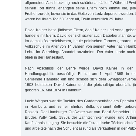
allgemeinen Abschreckung noch schärfer ausfallen." Während Erwin
seinen Tod führte, erlangten seine Eltern noch einmal die, je
Freiheit zurück, bevor sie in das Getto von Lodz deportiert wurden.
waren bei ihrem Tod 68 Jahre alt, Erwin vermutlich 29 Jahre.
David Kainer hatte jüdische Eltern, Adolf Kainer und Anna, gebo
handelte mit Eiern. David, der sich später auch Dagobert nannte,
im damals österreichischen, heute polnischen Tarnow geboren u
Volksschule im Alter von 14 Jahren von seinem Vater nach Hamb
Lehre im Getreidegroßhandel anzutreten. Der Vater kehrte nach
blieb in der Hansestadt.
Nach Abschluss der Lehre wurde David Kainer in der Le
Handlungsgehilfe beschäftigt. Er trat am 1. April 1895 in die
Gemeinde Hamburg ein und schloss sich dem Synagogenverba
1903 heirateten David Kainer und die gleichaltrige ebenfalls 
geboren 16. Mai 1874 in Hamburg.
Lucie Wagner war die Tochter des Garderobenhändlers Ephraim
in Hamburg, und seiner Ehefrau Bella, genannt Betty, gebo
Rostock. Der Hamburger Großvater war von Beruf Schneider. Luc
Brüder, Willy (geb. 1886), der Zahntechniker wurde, und Arthu
Kaufmännische ging. Sie besuchte die "Israelitische Töchterschule"
und arbeitete nach der Schulentlassung als Verkäuferin in der Put