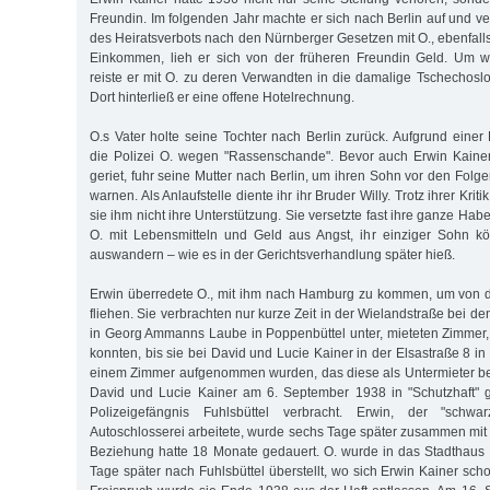
Freundin. Im folgenden Jahr machte er sich nach Berlin auf und ve
des Heiratsverbots nach den Nürnberger Gesetzen mit O., ebenfall
Einkommen, lieh er sich von der früheren Freundin Geld. Um we
reiste er mit O. zu deren Verwandten in die damalige Tschechos
Dort hinterließ er eine offene Hotelrechnung.
O.s Vater holte seine Tochter nach Berlin zurück. Aufgrund eine
die Polizei O. wegen "Rassenschande". Bevor auch Erwin Kainer 
geriet, fuhr seine Mutter nach Berlin, um ihren Sohn vor den Folg
warnen. Als Anlaufstelle diente ihr ihr Bruder Willy. Trotz ihrer Kri
sie ihm nicht ihre Unterstützung. Sie versetzte fast ihre ganze Hab
O. mit Lebensmitteln und Geld aus Angst, ihr einziger Sohn 
auswandern – wie es in der Gerichtsverhandlung später hieß.
Erwin überredete O., mit ihm nach Hamburg zu kommen, um von d
fliehen. Sie verbrachten nur kurze Zeit in der Wielandstraße bei d
in Georg Ammanns Laube in Poppenbüttel unter, mieteten Zimmer, 
konnten, bis sie bei David und Lucie Kainer in der Elsastraße 8 
einem Zimmer aufgenommen wurden, das diese als Untermieter b
David und Lucie Kainer am 6. September 1938 in "Schutzhaft"
Polizeigefängnis Fuhlsbüttel verbracht. Erwin, der "schw
Autoschlosserei arbeitete, wurde sechs Tage später zusammen mit
Beziehung hatte 18 Monate gedauert. O. wurde in das Stadthaus
Tage später nach Fuhlsbüttel überstellt, wo sich Erwin Kainer sc