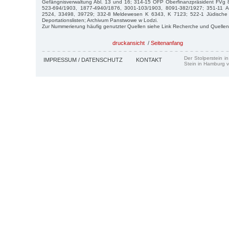
Gefängnisverwaltung Abl. 13 und 16; 314-15 OFP Oberfinanzpräsident FVg
523-694/1903, 1877-4940/1876, 3001-103/1903, 8091-382/1927; 351-11 
2524, 33498, 39729; 332-8 Meldewesen K 6343, K 7123; 522-1 Jüdische
Deportationslisten; Archivum Panstwowe w Lodzi.
Zur Nummerierung häufig genutzter Quellen siehe Link Recherche und Quellen
druckansicht
/
Seitenanfang
Der Stolperstein i
IMPRESSUM / DATENSCHUTZ
KONTAKT
Stein in Hamburg v