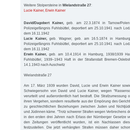
Weitere Stolpersteine in
Wielandstraße 27
:
Lucie Kainer
,
Erwin Kainer
David/Dagobert Kainer,
geb. am 22.3.1874 in Tarnow/Polen
Polizeigefängnis Fuhlsbüttel, deportiert am 25.10.1941 nach Lodz
dem 16.11.1942
Lucie Kainer,
geb. Wagner, geb. am 16.5.1874 in Hamburg
Polizeigefängnis Fuhlsbüttel, deportiert am 25.10.1941 nach Lodz
dem 16.11.1942
Erwin Kainer,
geb. am 10.4.1914 in Hamburg, 1938/1939 Haft
Fuhlsbüttel, 1939–1943 Haft in der Strafanstalt Bremen-Oslebs
14.1.1943 nach Auschwitz
Wielandstraße 27
Am 17. März 1939 wurden David, Lucie und Erwin Kainer sow
Schwiegersohn von David und Lucie Kainer, wegen "Rassens
verurteilt und außerordentlich hart bestraft. Die Strafzumessung or
ihren Vergehen, sondern resultierte aus der Empörung des Gerich
zu geschlechtlichen Beziehungen zwischen Juden und Nichtjüd
und Jüdinnen käme. "Trotz schwerer Strafen wegen Verbrechens 
in den ersten drei Jahren nach Erlass der Nürnberger Gesetze v
den Zeitungen veröffentlicht wurden, ist ein Nachlassen die
festzustellen. Die jetzt verhängten Strafen müssen daher sc