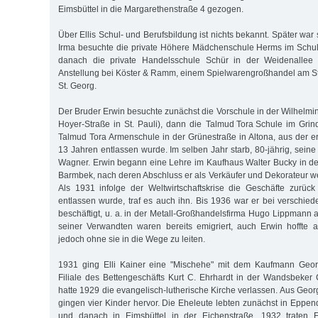
Eimsbüttel in die Margarethenstraße 4 gezogen.
Über Ellis Schul- und Berufsbildung ist nichts bekannt. Später war si
Irma besuchte die private Höhere Mädchenschule Herms im Schul
danach die private Handelsschule Schür in der Weidenallee 
Anstellung bei Köster & Ramm, einem Spielwarengroßhandel am 
St. Georg.
Der Bruder Erwin besuchte zunächst die Vorschule in der Wilhelmi
Hoyer-Straße in St. Pauli), dann die Talmud Tora Schule im Grind
Talmud Tora Armenschule in der Grünestraße in Altona, aus der er
13 Jahren entlassen wurde. Im selben Jahr starb, 80-jährig, seine
Wagner. Erwin begann eine Lehre im Kaufhaus Walter Bucky in d
Barmbek, nach deren Abschluss er als Verkäufer und Dekorateur we
Als 1931 infolge der Weltwirtschaftskrise die Geschäfte zurüc
entlassen wurde, traf es auch ihn. Bis 1936 war er bei verschie
beschäftigt, u. a. in der Metall-Großhandelsfirma Hugo Lippmann
seiner Verwandten waren bereits emigriert, auch Erwin hoffte 
jedoch ohne sie in die Wege zu leiten.
1931 ging Elli Kainer eine "Mischehe" mit dem Kaufmann Geor
Filiale des Bettengeschäfts Kurt C. Ehrhardt in der Wandsbeker
hatte 1929 die evangelisch-lutherische Kirche verlassen. Aus Geo
gingen vier Kinder hervor. Die Eheleute lebten zunächst in Eppend
und danach in Eimsbüttel in der Eichenstraße. 1932 traten 