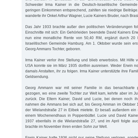
Schwester Irma Kainer in die Deutsch-Israelitische Gemeind
geringen Einkommen entsprechend, zahlten sie niedrige Beiträg
wanderte ihr Onkel Arthur Wagner, Lucie Kainers Bruder, nach Brasi
Das Jahr 1933 brachte außer den politischen Veränderungen fol
Einschnitte mit sich: Ein Gehörleiden beendete David Kainers Erwer
nun eine monatliche Rente von 50,40 RM, ergänzt durch 20
Israelitischen Gemeinde Hamburg. Am 1. Oktober wurde sein erst
Georg Ammans Tochter, geboren.
Irma Kainer verlor ihre Stellung und blieb erwerbslos. Mit Hilfe
USA konnte sie im März 1935 dorthin ausreisen. Weder Erwin no
damals Anstalten, ihr zu folgen. Irma Kainer unterstützte ihre Fami
Geldsendung.
Georg Ammann war mit seiner Familie in das benachbarte 
gezogen, wo eine zweite Tochter zur Welt kam, kehrte aber im 
zurück. Die Eltern Kainer, David und Lucie, bei denen noch i
nahmen die Ammans bei sich auf, bis Georg Amman im Oktober 
der Wielandstraße 27 in Eilbek mietete. Er besaß außerdem ein
einem Wochenendhaus in Poppenbüttel. Lucie und David Kaine
1937 ebenfalls in die Wielandstraße 27, und im April folgte a
brachte im November ihren ersten Sohn zur Welt.
Erwin Kainer hatte 1936 nicht nur seine Stellung verloren, sonde