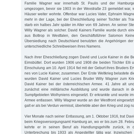
Familie Wagner war innerhalb St. Paulis und der Hamburge
umgezogen, bevor sie 1903 in der Wexstraße 23 gemeldet war, 
Häuser weiter wohnte. Offenbar war Lucies Vater, Ephraim Wagner
mehr in der Lage, bei der Eheschließung seiner Tochter als Tr
starb ein halbes Jahr später im Alter von 69 Jahren. An seiner Stel
Willy Wagner als solcher. David Kainers Familie wurde durch e
aus Bottrop in Westfalen, den Geschäftsführer Salomon Keiner
Übersiedlung nach Deutschland benutzten die Angehörigen der 
unterschiedliche Schreibweisen ihres Namens.
Nach ihrer Eheschließung zogen David und Lucie Kainer in die Bel
Eimsbüttel. Dort wurden 1906 und 1908 die beiden Töchter Elli u
Ein­schulung am 10. April 1914 fiel mit der Geburt ihres Bruders E
nes von Lucie Kainer, zusammen. Der Erste Weltkrieg belastete di
wurden David Kainer und Lucies Bruder Willy Wagner zum Krie
David Kainer bei der österreichischen Armee. 41 Jahre alt und
zunächst eine militärische Ausbildung und wurde danach in d
Sumpfgebieten Wolhyniens eingesetzt. Er erkrankte und wurde i
Armee entlassen. Willy Wagner wurde an der Westfront eingesetz
galt er als bei Verdun vermisst, überlebte aber den Krieg und zog n
Vier Monate nach seiner Entlassung, am 1. Oktober 1916, trat Dav
beim Kriegsversorgungsamt Hamburg an, wo er bis zum 28. Febru
kehrte er in seinen Beruf als Handlungsgehilfe zurück, in
Unterbrechung bis 1933 als Angestellter tätig war. Inzwischen