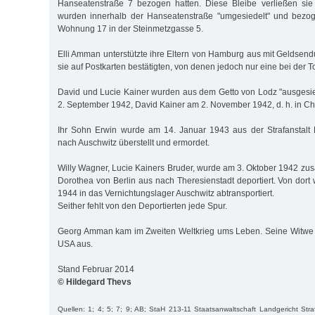
Hanseatenstraße 7 bezogen hatten. Diese Bleibe verließen si
wurden innerhalb der Hanseatenstraße "umgesiedelt" und bezo
Wohnung 17 in der Steinmetzgasse 5.
Elli Amman unterstützte ihre Eltern von Hamburg aus mit Geldsen
sie auf Postkarten bestätigten, von denen jedoch nur eine bei der 
David und Lucie Kainer wurden aus dem Getto von Lodz "ausgesie
2. September 1942, David Kainer am 2. November 1942, d. h. in C
Ihr Sohn Erwin wurde am 14. Januar 1943 aus der Strafanstal
nach Auschwitz überstellt und ermordet.
Willy Wagner, Lucie Kainers Bruder, wurde am 3. Oktober 1942 zu
Dorothea von Berlin aus nach Theresienstadt deportiert. Von dort
1944 in das Vernichtungslager Auschwitz abtransportiert.
Seither fehlt von den Deportierten jede Spur.
Georg Amman kam im Zweiten Weltkrieg ums Leben. Seine Witwe w
USA aus.
Stand Februar 2014
© Hildegard Thevs
Quellen: 1; 4; 5; 7; 9; AB; StaH 213-11 Staatsanwaltschaft Landgericht Str