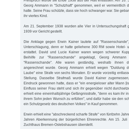
Freispruch wurde sie Ende 1938 aus der Haft entlassen. Am 16.
Georg Ammann in "Schutzhaft" genommen, weil er vermeintlich d
hatte. Seine Frau schützte, dass sie hoch schwanger war. Sie geb
ihr viertes Kind.
Am 21. September 1938 wurden alle Vier in Untersuchungshaft
1939 vor Gericht gestellt.
Die Anklage gegen Erwin Kainer lautete auf "Rassenschande",
Unterschlagung, denn er hatte geliehene 300 RM sowie Hotel- u
erstattet. David und Lucie Kainer waren wegen schwerer Kuppe
Beihilfe zur "Rassenschande" angeklagt, Georg Ammann 
"Rassenschande". Alle waren geständig, weshalb ihnen di
angerechnet wurde. Georg Ammann erhielt wegen "Duldung d
Laube" eine Strafe von sechs Monaten. Er wurde vorzeitig entlass
Stellung. Dasselbe Strafmaß wurde David Kainer zugemessen
Eindruck gewonnen hatte, dass er "ein energieloser alter Mann [ist
Einfluss seiner Frau steht und sich ihr gegenüber nicht durchset
er­hielt eine eineinhalbjährige Gefängnisstrafe, "denn es kam ihr in
ihrem Sohn jeden Wunsch zu erfüllen", und dafür habe sie den s
ein Schutzgesetz des deutschen Volkes" in Kauf genommen.
Erwin erhielt eine "abschreckend scharfe Strafe" von fünfzehn Ja
Jahren Aberkennung der bürgerlichen Ehrenrechte. Am 15. Juli
Zuchthaus Bremen-Oslebshausen überstellt.