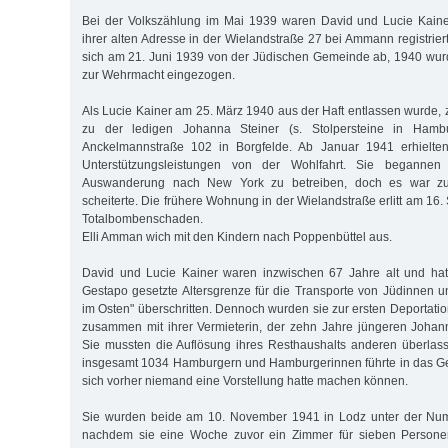
Bei der Volkszählung im Mai 1939 waren David und Lucie Kainer
ihrer alten Adresse in der Wielandstraße 27 bei Ammann registrie
sich am 21. Juni 1939 von der Jüdischen Gemeinde ab, 1940 wu
zur Wehrmacht eingezogen.
Als Lucie Kainer am 25. März 1940 aus der Haft entlassen wurde, 
zu der ledigen Johanna Steiner (s. Stolpersteine in Hambu
Anckelmannstraße 102 in Borgfelde. Ab Januar 1941 erhielten
Unterstützungsleistungen von der Wohlfahrt. Sie begannen
Auswanderung nach New York zu betreiben, doch es war zu
scheiterte. Die frühere Wohnung in der Wielandstraße erlitt am 1
Totalbombenschaden.
Elli Amman wich mit den Kindern nach Poppenbüttel aus.
David und Lucie Kainer waren inzwischen 67 Jahre alt und hat
Gestapo gesetzte Altersgrenze für die Transporte von Jüdinnen
im Osten" überschritten. Dennoch wurden sie zur ersten Deportati
zusammen mit ihrer Vermieterin, der zehn Jahre jüngeren Johann
Sie mussten die Auflösung ihres Resthaushalts anderen überlas
insgesamt 1034 Hamburgern und Hamburgerinnen führte in das Ge
sich vorher niemand eine Vorstellung hatte machen können.
Sie wurden beide am 10. November 1941 in Lodz unter der Numm
nachdem sie eine Woche zuvor ein Zimmer für sieben Person