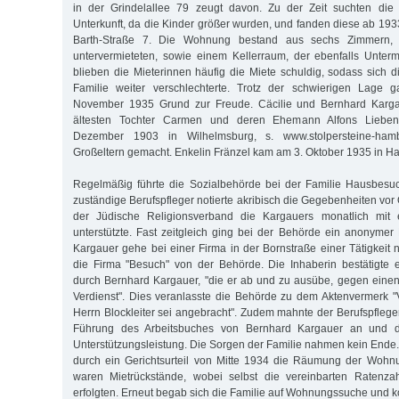
in der Grindelallee 79 zeugt davon. Zu der Zeit suchten die
Unterkunft, da die Kinder größer wurden, und fanden diese ab 193
Barth-Straße 7. Die Wohnung bestand aus sechs Zimmern,
untervermieteten, sowie einem Kellerraum, der ebenfalls Unter
blieben die Mieterinnen häufig die Miete schuldig, sodass sich d
Familie weiter verschlechterte. Trotz der schwierigen Lage 
November 1935 Grund zur Freude. Cäcilie und Bernhard Karga
ältesten Tochter Carmen und deren Ehemann Alfons Lieben
Dezember 1903 in Wilhelmsburg, s. www.stolpersteine-hamb
Großeltern gemacht. Enkelin Fränzel kam am 3. Oktober 1935 in H
Regelmäßig führte die Sozialbehörde bei der Familie Hausbesuc
zuständige Berufspfleger notierte akribisch die Gegebenheiten vor 
der Jüdische Religionsverband die Kargauers monatlich mit 
unterstützte. Fast zeitgleich ging bei der Behörde ein anonymer
Kargauer gehe bei einer Firma in der Bornstraße einer Tätigkeit
die Firma "Besuch" von der Behörde. Die Inhaberin bestätigte e
durch Bernhard Kargauer, "die er ab und zu ausübe, gegen ein
Verdienst". Dies veranlasste die Behörde zu dem Aktenvermerk 
Herrn Blockleiter sei angebracht". Zudem mahnte der Berufspfle
Führung des Arbeitsbuches von Bernhard Kargauer an und d
Unterstützungsleistung. Die Sorgen der Familie nahmen kein Ende.
durch ein Gerichtsurteil von Mitte 1934 die Räumung der Wohnu
waren Mietrückstände, wobei selbst die vereinbarten Ratenza
erfolgten. Erneut begab sich die Familie auf Wohnungssuche und k