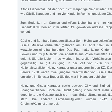
Getto Litzmannstadt (Lodz), wo Carmen und Fränzel starben.
Alfons Liebenthal und der noch nicht vierjährige Salo wurden 
wie Cäcilie Kargauer und ihre vier Kinder im Vernichtungslager Ch
Zum Gedenken an Carmen und Alfons Liebenthal und ihre Kin
Liebenthal wurden an ihrer letzten frei gewählten Adresse Rapp
verlegt.
Cäcilie und Bernhard Kargauers ältester Sohn Heinz war seit Anfa
Gisela Mularski verheiratet (geboren am 12. April 1920 in B
www.stolpersteine-hamburg.de). Das Paar hatte keine Kinder.
Leweck und Cilly Mularski, die ebenfalls aus Polen stammten. 
gelernt. Sie alle lebten in schwierigen finanziellen Verhältnissen
gegenseitig, so gut es ging. In der Zeit von 1936 bis 19
Nationalsozialisten Heinz Kargauer unter anderem in den KZs D
Bereits 1938 waren zwei jüngere Geschwister von Gisela K
emigriert, ihr jüngster Bruder Sigfried war in Hamburg geblieben.
Heinz und Gisela Kargauer sowie Leweck, Cilly und Sigfried 
Shanghai fliehen. Doch die Flucht gelang ihnen nicht mehr.
deportierte die Gestapo auch sie in das Getto Litzmannstadt (Lo
starb. Die anderen Familienmitglieder wurden 1942 im
Chelmno/Kulmhof ermordet.