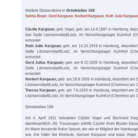
Weitere Stolpersteine in
Grindelallee 168
:
Selma Beyer
,
Gerd Kargauer
,
Norbert Kargauer
,
Ruth Julie Kargaue
Cäcilie Kargauer,
geb. Vogel, geb. am 14.6.1887 in Hamburg, depor
das Getto Litzmannstadt/Lodz, im Vernichtungslager Kulmhof (
ermordet
Ruth Julie Kargauer,
geb. am 14.10.1919 in Hamburg, deportiert
Getto Litzmannstadt/Lodz, im Vernichtungslager Kulmhof (C
ermordet
Gerd Julius Kargauer,
geb. am 8.12.1920 in Hamburg, deportiert
Getto Litzmannstadt/Lodz, im Vernichtungslager Kulmhof (C
ermordet
Norbert Kargauer,
geb. am 29.9.1926 in Hamburg, deportiert am 2
Litzmannstadt/Lodz, im Vernichtungslager Kulmhof (Chelmno) am 
Thessa Kargauer,
geb. am 7.6.1929 in Hamburg, deportiert am 2
Litzmannstadt/Lodz, im Vernichtungslager Kulmhof (Chelmno) am 
Grindelallee 168
Am 4. April 1911 heirateten Cäcilie Vogel und Bernhard Kar
standesamtlich. Als Trauzeugen wählte Cäcilie ihren Bruder Edu
ihr Mann benannte Anton Speyer, der wie er Mitglied der Hambur
war. Die Väter der Eheleute, Samuel Kargauer und Isaac Vogel,