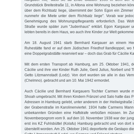
Grundstück Breitestraße 11, in Altona eine Wohnung beziehen kön
über dem Richtsatz liege, übernimmt der Sohn Egon ein Zimme
nunmehr die Miete unter dem Richtsatz liege". Vorab war jedoch
Genehmigung des Wohnungspflegeamts erforderlich. Das Woh
Straße wurde später zum "Judenhaus" erklärt. Egon Kargauer 
lebten bereits in dem Haus, wo auch ihre Kinder zur Welt gekomm
Am 18. August 1941 starb Bernhard Kargauer an einem Herz
Ruhestätte fand er auf dem Jüdischen Friedhof Ilandkoppel, wo 
eine Doppelgrabstätte reserviert war – doch das Grab für Cäcilie Ka
Mit dem ersten Transport ab Hamburg, am 25. Oktober 1941, de
Cäcilie und ihre vier Kinder Ruth Julie, Gerd Julius, Norbert und
Getto Litzmannstadt (Lodz). Von dort wurden sie alle in das Ver
(Chelmno). gebracht und am 10. Mai 1942 ermordet.
Auch Cäcilie und Bernhard Kargauers Tochter Carmen wurde mit
Shoah umgebracht. Mit ihren Kindern Fränzel und Salo hatte das 
Adressen in Hamburg gelebt, unter anderem in der Heilwigstraße 
der Grabenstraße im Karolinenviertel. 1934 hatte Carmens Mann
unbekannten Gründen eine Haftstrafe verbüßen müssen. Im 
Novemberpogrom vom 9. auf den 10. November 1938 war der jung
erst ins KZ Fuhlsbüttel (Kolafu) Hamburg gebracht und von dor
überstellt worden. Am 25. Oktober 1941 deportierte die Gestapo die