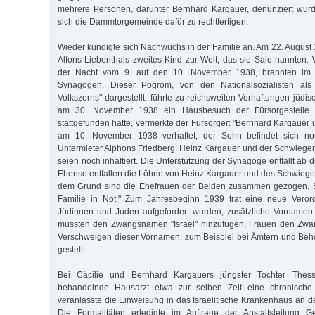
mehrere Personen, darunter Bernhard Kargauer, denunziert wurd
sich die Dammtorgemeinde dafür zu rechtfertigen.
Wieder kündigte sich Nachwuchs in der Familie an. Am 22. Augu
Alfons Liebenthals zweites Kind zur Welt, das sie Salo nannten. 
der Nacht vom 9. auf den 10. November 1938, brannten im 
Synagogen. Dieser Pogrom, von den Nationalsozialisten als
Volkszorns" dargestellt, führte zu reichsweiten Verhaftungen jüd
am 30. November 1938 ein Hausbesuch der Fürsorgestelle b
stattgefunden hatte, vermerkte der Fürsorger: "Bernhard Kargaue
am 10. November 1938 verhaftet, der Sohn befindet sich no
Untermieter Alphons Friedberg. Heinz Kargauer und der Schwieger
seien noch inhaftiert. Die Unterstützung der Synagoge entfällt a
Ebenso entfallen die Löhne von Heinz Kargauer und des Schwiege
dem Grund sind die Ehefrauen der Beiden zusammen gezogen. So
Familie in Not." Zum Jahresbeginn 1939 trat eine neue Verord
Jüdinnen und Juden aufgefordert wurden, zusätzliche Vorname
mussten den Zwangsnamen "Israel" hinzufügen, Frauen den Zwa
Verschweigen dieser Vornamen, zum Beispiel bei Ämtern und Behö
gestellt.
Bei Cäcilie und Bernhard Kargauers jüngster Tochter Thessa
behandelnde Hausarzt etwa zur selben Zeit eine chronische 
veranlasste die Einweisung in das Israelitische Krankenhaus an d
Die Formalitäten erledigte im Auftrage der Anstaltsleitung Ge