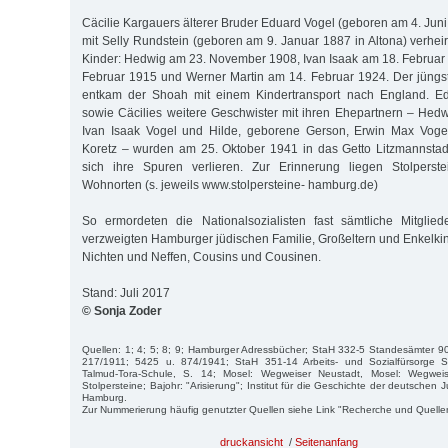
Cäcilie Kargauers älterer Bruder Eduard Vogel (geboren am 4. Jun
mit Selly Rundstein (geboren am 9. Januar 1887 in Altona) verhei
Kinder: Hedwig am 23. November 1908, Ivan Isaak am 18. Februar
Februar 1915 und Werner Martin am 14. Februar 1924. Der jüngs
entkam der Shoah mit einem Kindertransport nach England. Ed
sowie Cäcilies weitere Geschwister mit ihren Ehepartnern – Hed
Ivan Isaak Vogel und Hilde, geborene Gerson, Erwin Max Voge
Koretz – wurden am 25. Oktober 1941 in das Getto Litzmannstadt
sich ihre Spuren verlieren. Zur Erinnerung liegen Stolperste
Wohnorten (s. jeweils www.stolpersteine- hamburg.de)
So ermordeten die Nationalsozialisten fast sämtliche Mitglied
verzweigten Hamburger jüdischen Familie, Großeltern und Enkelkin
Nichten und Neffen, Cousins und Cousinen.
Stand: Juli 2017
© Sonja Zoder
Quellen: 1; 4; 5; 8; 9; Hamburger Adressbücher; StaH 332-5 Standesämter 9
217/1911; 5425 u. 874/1941; StaH 351-14 Arbeits- und Sozialfürsorge 
Talmud-Tora-Schule, S. 14; Mosel: Wegweiser Neustadt, Mosel: Wegwei
Stolpersteine; Bajohr: "Arisierung"; Institut für die Geschichte der deutschen 
Hamburg.
Zur Nummerierung häufig genutzter Quellen siehe Link "Recherche und Quelle
druckansicht
/
Seitenanfang