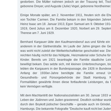
gestorben. Die Mütter nahmen jedoch an der Trauung teil, Tisc
geborene Dreyer, und Auguste (Julie) Vogel, geborene Nordheimer.
Einige Monate später, am 2. November 1911, freuten sich die Eh
von Tochter Carmen. Die Familie bekam in den folgenden Jahre
Heinz Isaac am 18. Januar 1913, Egon Samuel am 9. Oktober 191
1919, Gerd Julius am 8. Dezember 1920, Norbert am 29. Septe
Therese am 7. Juni 1929.
Bernhard Kargauer übte den Kaufmannsberuf aus und führte ein 
anderem in der Gärtnerstraße. Im Laufe der Jahre gingen die Ge
was wohl nicht zuletzt der Weltwirtschaftskrise geschuldet war. Di
reichten häufig nicht für das Nötigste, Heizmaterial oder Schuhe fü
Kinder. Bereits um 1921 beantragte die Familie staatliche Lei
bewilligt bekam. Das setzte sich, mit kleinen Unterbrechungen, bis 
lebten die Kargauers in der Bundespassage, die 1926 in Bunde
Anfang der 1930er-Jahre benötigte die Familie erneut Un
Gesundheits- und Fürsorgebehörde der Stadt Hamburg. N
Formalitäten gewährte ihnen diese fortlaufende Leistungen, da
kein Vermögen verfügte.
Mit dem Machtantritt der Nationalsozialisten am 30. Januar 1933 v
Leben der Jüdinnen und Juden gravierend. Deutlich sichtbar wurde
durch den Boykott jüdischer Geschäfte – gerade auch im Grindel,
Hamburgs. Die bekannte Fotografie "Deutsche kauft nicht bei Jude