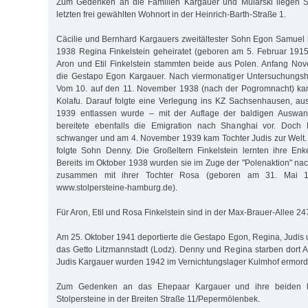
Zum Gedenken an die Familien Kargauer und Mularski liegen St
letzten frei gewählten Wohnort in der Heinrich-Barth-Straße 1.
Cäcilie und Bernhard Kargauers zweitältester Sohn Egon Samuel
1938 Regina Finkelstein geheiratet (geboren am 5. Februar 1915 i
Aron und Etil Finkelstein stammten beide aus Polen. Anfang No
die Gestapo Egon Kargauer. Nach viermonatiger Untersuchungsha
Vom 10. auf den 11. November 1938 (nach der Pogromnacht) kam 
Kolafu. Darauf folgte eine Verlegung ins KZ Sachsenhausen, a
1939 entlassen wurde – mit der Auflage der baldigen Auswa
bereitete ebenfalls die Emigration nach Shanghai vor. Doch
schwanger und am 4. November 1939 kam Tochter Judis zur Welt
folgte Sohn Denny. Die Großeltern Finkelstein lernten ihre En
Bereits im Oktober 1938 wurden sie im Zuge der "Polenaktion" n
zusammen mit ihrer Tochter Rosa (geboren am 31. Mai 1
www.stolpersteine-hamburg.de).
Für Aron, Etil und Rosa Finkelstein sind in der Max-Brauer-Allee 247
Am 25. Oktober 1941 deportierte die Gestapo Egon, Regina, Judis
das Getto Litzmannstadt (Lodz). Denny und Regina starben dort
Judis Kargauer wurden 1942 im Vernichtungslager Kulmhof ermord
Zum Gedenken an das Ehepaar Kargauer und ihre beiden kl
Stolpersteine in der Breiten Straße 11/Pepermölenbek.