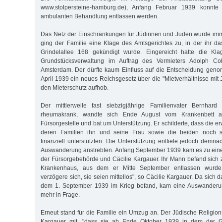
www.stolpersteine-hamburg.de), Anfang Februar 1939 konnte
ambulanten Behandlung entlassen werden.
Das Netz der Einschränkungen für Jüdinnen und Juden wurde imm
ging der Familie eine Klage des Amtsgerichtes zu, in der ihr das
Grindelallee 168 gekündigt wurde. Eingereicht hatte die Kl
Grundstücksverwaltung im Auftrag des Vermieters Adolph Co
Amsterdam. Der dürfte kaum Einfluss auf die Entscheidung ge
April 1939 ein neues Reichsgesetz über die "Mietverhältnisse mit Ju
den Mieterschutz aufhob.
Der mittlerweile fast siebzigjährige Familienvater Bernhard
rheumakrank, wandte sich Ende August vom Krankenbett aus
Fürsorgestelle und bat um Unterstützung. Er schilderte, dass die
deren Familien ihn und seine Frau sowie die beiden noch sch
finanziell unterstützten. Die Unterstützung entfiele jedoch demnä
Auswanderung anstrebten. Anfang September 1939 kam es zu ei
der Fürsorgebehörde und Cäcilie Kargauer. Ihr Mann befand sich 
Krankenhaus, aus dem er Mitte September entlassen wurde
verzögere sich, sie seien mittellos", so Cäcilie Kargauer. Da sich 
dem 1. September 1939 im Krieg befand, kam eine Auswanderun
mehr in Frage.
Erneut stand für die Familie ein Umzug an. Der Jüdische Religion
Kargauer mit, "dass sie ab Ende Oktober 1939 in dem der 