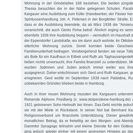
Wohnung in der Grindelallee 168 beziehen. Die beiden jüngst
Thessa besuchten die in der Nähe gelegenen Schulen. Paral
Kargauer eine Ausbildung zum Küfer (Handwerker, der Fässer herst
Spirituosenhandlung Joh. A. Petersen in der Borgfelder Straße. E
dass er die Ausbildung beendete, da ab März 1938 die "Arisieru
voranschritt, die auch Gerds Firma betraf. Ähnlich erging es sei
ebenfalls 1936 ihre Ausbildung begann – vermutlich im Haushalt d
der Eppendorfer Landstraße, wo sie dann auch wohnte. Im Oktober 
elterliche Wohnung zurück. Somit konnten beide Geschwi
Familienunterhalt beitragen. Vorübergehend fanden sie neue Tätig
als Bote für ein Kaufhaus in Eilbek und Ruth als Taghausangestellt
ließen nichts unversucht, ihre Familie finanziell zu unterstützen.
wurden Jüdinnen und Juden jedoch immer weiter aus ihr
ausgegrenzt. Daher entschlossen sich Gerd und Ruth Kargauer, g
emigrieren. Gerd wollte im September 1939 nach Palästina, R
unbekannten Gründen blieben beide in Hamburg.
Auch in ihrer neuen Wohnung mussten die Kargauers unterverm
Reisende Alphons Friedberg (s. www.stolpersteine-hamburg.de
1921 geborenen Sohn Helmuth bei ihnen. Das Geld reichte jedoch 
sie mit der Miete in Rückstand. In seiner Not bat Bernhard K
Religionsverband um finanzielle Unterstützung. Dieser gewähr
monatlichen Betrag, da er freiwillig an den Morgen- und Aben
Dammtor Synagoge teilnahm und kleine Dienste für den Gottesdi
ging jedoch wieder einher mit einem anonymen Hinweis an das