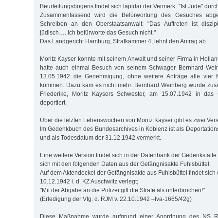
Beurteilungsbogens findet sich lapidar der Vermerk: "Ist Jude" durch
Zusammenfassend wird die Befürwortung des Gesuches abgel
Schreiben an den Oberstaatsanwalt: "Das Auftreten ist diszipl
jüdisch…. Ich befürworte das Gesuch nicht."
Das Landgericht Hamburg, Strafkammer 4, lehnt den Antrag ab.
Moritz Kayser konnte mit seinem Anwalt und seiner Firma in Holla
hatte auch einmal Besuch von seinem Schwager Bernhard Weinb
13.05.1942 die Genehmigung, ohne weitere Anträge alle vier
kommen. Dazu kam es nicht mehr. Bernhard Weinberg wurde zus
Friederike, Moritz Kaysers Schwester, am 15.07.1942 in das 
deportiert.
Über die letzten Lebenswochen von Moritz Kayser gibt es zwei Ver
Im Gedenkbuch des Bundesarchives in Koblenz ist als Deportatio
und als Todesdatum der 31.12.1942 vermerkt.
Eine weitere Version findet sich in der Datenbank der Gedenkstät
sich mit den folgenden Daten aus der Gefängnisakte Fuhlsbüttel:
Auf dem Aktendeckel der Gefängnisakte aus Fuhlsbüttel findet sich 
10.12.1942 i. d. KZ Auschwitz verlegt;
"Mit der Abgabe an die Polizei gilt die Strafe als unterbrochen!"
(Erledigung der Vfg. d. RJM v. 22.10.1942 –Iva-1665/42g)
Diese Maßnahme wurde aufgrund einer Anordnung des NS R