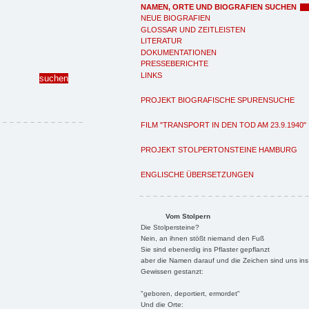
NAMEN, ORTE UND BIOGRAFIEN SUCHEN
NEUE BIOGRAFIEN
GLOSSAR UND ZEITLEISTEN
LITERATUR
DOKUMENTATIONEN
PRESSEBERICHTE
LINKS
PROJEKT BIOGRAFISCHE SPURENSUCHE
FILM "TRANSPORT IN DEN TOD AM 23.9.1940"
PROJEKT STOLPERTONSTEINE HAMBURG
ENGLISCHE ÜBERSETZUNGEN
Vom Stolpern
Die Stolpersteine?
Nein, an ihnen stößt niemand den Fuß
Sie sind ebenerdig ins Pflaster gepflanzt
aber die Namen darauf und die Zeichen sind uns ins
Gewissen gestanzt:
"geboren, deportiert, ermordet"
Und die Orte: