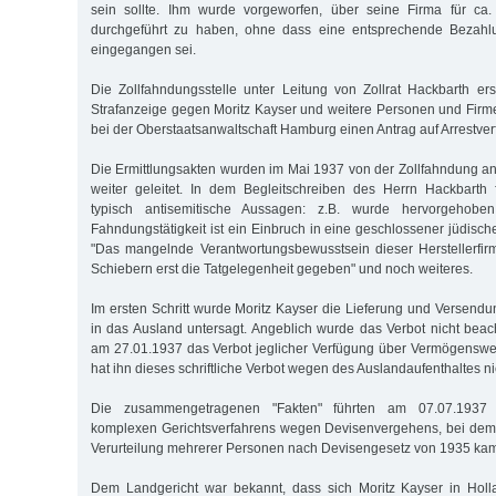
sein sollte. Ihm wurde vorgeworfen, über seine Firma für ca
durchgeführt zu haben, ohne dass eine entsprechende Bezah
eingegangen sei.
Die Zollfahndungsstelle unter Leitung von Zollrat Hackbarth er
Strafanzeige gegen Moritz Kayser und weitere Personen und Fir
bei der Oberstaatsanwaltschaft Hamburg einen Antrag auf Arrestve
Die Ermittlungsakten wurden im Mai 1937 von der Zollfahndung a
weiter geleitet. In dem Begleitschreiben des Herrn Hackbarth 
typisch antisemitische Aussagen: z.B. wurde hervorgehobe
Fahndungstätigkeit ist ein Einbruch in eine geschlossener jüdisc
"Das mangelnde Verantwortungsbewusstsein dieser Herstellerfir
Schiebern erst die Tatgelegenheit gegeben" und noch weiteres.
Im ersten Schritt wurde Moritz Kayser die Lieferung und Versendu
in das Ausland untersagt. Angeblich wurde das Verbot nicht bea
am 27.01.1937 das Verbot jeglicher Verfügung über Vermögenswerte
hat ihn dieses schriftliche Verbot wegen des Auslandaufenthaltes nic
Die zusammengetragenen "Fakten" führten am 07.07.1937 
komplexen Gerichtsverfahrens wegen Devisenvergehens, bei dem
Verurteilung mehrerer Personen nach Devisengesetz von 1935 ka
Dem Landgericht war bekannt, dass sich Moritz Kayser in Holla