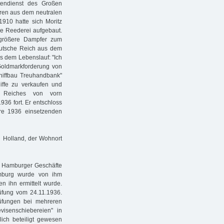
tendienst des Großen
Waren aus dem neutralen
910 hatte sich Moritz
ine Reederei aufgebaut.
 größere Dampfer zum
eutsche Reich aus dem
us dem Lebenslauf: "Ich
 Goldmarkforderung von
chiffbau Treuhandbank"
iffe zu verkaufen und
n Reiches von vorn
936 fort. Er entschloss
re 1936 einsetzenden
g Holland, der Wohnort
ie Hamburger Geschäfte
Hamburg wurde von ihm
en ihn ermittelt wurde.
rüfung vom 24.11.1936.
üfungen bei mehreren
isenschiebereien" in
ich beteiligt gewesen