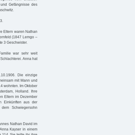
 und Gefängnisse des
schwitz.
3.
re Eltern waren Nathan
ternfeld (1847 Lemgo –
e 3 Geschwister.
amilie war sehr weit
 Schlachterei. Anna hat
.10.1906. Die einzige
meinsam mit Mann und
14 wohnten. Im Oktober
terdam, Holland. Ihre
en Eltern im Dezember
n Einkünften aus der
t dem Schwiegersohn
Mannes Nathan David im
 Anna Kayser in einem
14. Sie teilte ihr ihre