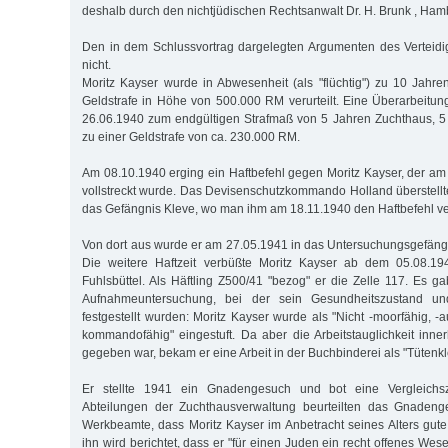
deshalb durch den nichtjüdischen Rechtsanwalt Dr. H. Brunk , Hamb
Den in dem Schlussvortrag dargelegten Argumenten des Verteidig
nicht.
Moritz Kayser wurde in Abwesenheit (als "flüchtig") zu 10 Jahr
Geldstrafe in Höhe von 500.000 RM verurteilt. Eine Überarbeitung
26.06.1940 zum endgültigen Strafmaß von 5 Jahren Zuchthaus, 5
zu einer Geldstrafe von ca. 230.000 RM.
Am 08.10.1940 erging ein Haftbefehl gegen Moritz Kayser, der am
vollstreckt wurde. Das Devisenschutzkommando Holland überstellt
das Gefängnis Kleve, wo man ihm am 18.11.1940 den Haftbefehl v
Von dort aus wurde er am 27.05.1941 in das Untersuchungsgefäng
Die weitere Haftzeit verbüßte Moritz Kayser ab dem 05.08.1
Fuhlsbüttel. Als Häftling Z500/41 "bezog" er die Zelle 117. Es g
Aufnahmeuntersuchung, bei der sein Gesundheitszustand und 
festgestellt wurden: Moritz Kayser wurde als "Nicht -moorfähig, -
kommandofähig" eingestuft. Da aber die Arbeitstauglichkeit inn
gegeben war, bekam er eine Arbeit in der Buchbinderei als "Tütenk
Er stellte 1941 ein Gnadengesuch und bot eine Vergleichs
Abteilungen der Zuchthausverwaltung beurteilten das Gnadeng
Werkbeamte, dass Moritz Kayser im Anbetracht seines Alters gute 
ihn wird berichtet, dass er "für einen Juden ein recht offenes W