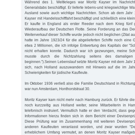
Während des 1. Weltkrieges war Moritz Kayser im Nachrich
Generalstabs beschäftigt. Er lieferte lebens-und kriegswichtige 
Ausland sowie auch wichtige Nachrichten. Schon ab dem Jahr 1
Kayser mit Handelsschifffahrt beschäftigt und schließlich eine kle
Er kaufte in England als erster Reeder nach dem Krieg fünf
Wiederaufbau der Deutschen Flotte. Seine Forderung an das D
Weiterverkauf dieser Schiffe wurde jedoch nicht beglichen (Zitat a
hatte im Jahre 1923/24 für die abgelieferten Schiffe noch eine
etwa 2 Millionen, die ich infolge Entwertung des Kapitals der "S
nicht erhalten konnte. Dadurch war ich gezwungen, meine Sch
musste durch die Nichtzahlung seitens des damalige
beginnen.").Seinen Lebenslauf setzte Moritz Kayser mit dem Jahr 1
sich, nach Holland auszuwandern mit Hinweis auf die im Jah
Schwierigkeiten für jüdische Kaufleute.
Im Oktober 1936 verließ also die Familie Deutschland in Richtun
war nun Amsterdam, Honthorststraat 30.
Moritz Kayser kam nicht mehr nach Hamburg zurück. Er führte d
noch kurzzeitig aus Holland weiter, seine Mitarbeiterin in 
telefonisch instruiert. Vermutlich hatte er den Verdacht, dass geg
Informationen hierzu finden sich in dem Bericht einer Devisenp
Diese Prüfung war im Zusammenhang mit weiteren Devisenpr
anderen Kaufleuten veranlasst worden, und zwar wurden "Dev
erheblichem Umfang vermutet, an denen Moritz Kayser maßgebl