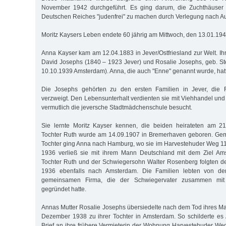
November 1942 durchgeführt. Es ging darum, die Zuchthäuser
Deutschen Reiches "judenfrei" zu machen durch Verlegung nach Au
Moritz Kaysers Leben endete 60 jährig am Mittwoch, den 13.01.194
Anna Kayser kam am 12.04.1883 in Jever/Ostfriesland zur Welt. Ih
David Josephs (1840 – 1923 Jever) und Rosalie Josephs, geb. S
10.10.1939 Amsterdam). Anna, die auch "Enne" genannt wurde, hatt
Die Josephs gehörten zu den ersten Familien in Jever, die F
verzweigt. Den Lebensunterhalt verdienten sie mit Viehhandel und
vermutlich die jeversche Stadtmädchenschule besucht.
Sie lernte Moritz Kayser kennen, die beiden heirateten am 21
Tochter Ruth wurde am 14.09.1907 in Bremerhaven geboren. Ge
Tochter ging Anna nach Hamburg, wo sie im Harvestehuder Weg 1
1936 verließ sie mit ihrem Mann Deutschland mit dem Ziel Ams
Tochter Ruth und der Schwiegersohn Walter Rosenberg folgten d
1936 ebenfalls nach Amsterdam. Die Familien lebten von de
gemeinsamen Firma, die der Schwiegervater zusammen mi
gegründet hatte.
Annas Mutter Rosalie Josephs übersiedelte nach dem Tod ihres 
Dezember 1938 zu ihrer Tochter in Amsterdam. So schilderte es
Brief an ihre frühere Vermieterin der Wohnung Harvestehuder Weg 1