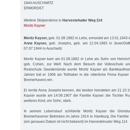
1944 AUSCHWITZ
ERMORDET
Weitere Stolpersteine in
Harvestehuder Weg 114
:
Moritz Kayser
Moritz Kayser,
geb. 01.08.1882 in Lehe, ermordet am 13.01.1943 i
Anna Kayser,
geb. Josephs, geb. am 12.04.1883 in Jever/Ostf
07.07.1944 in Auschwitz
Moritz Kayser kam am 01.08.1882 in Lehe als Sohn von Heinrich
geb. Cohen, zur Welt. Nach dem Besuch der Volksschule un
Realschule Geestemünde wurde Moritz Kayser als Bankkaufmann
Jahren trat er 1906 als Teilhaber in die väterliche Firma Kayser
Bremerhaven) ein.
Er lernte Anna Josephs kennen, die beiden heirateten am 21.10
Kayser wurde am 14.09.1907 die Familie Kayser: die Tochter Ru
weiteres Kind, ein Sohn, starb.
In seinem Lebenslauf schilderte Moritz Kayser die Gründu
Bremerhavener Betriebes im Jahre 1914 in Hamburg. Die Familie
(ein genaues Datum ist nicht bekannt) im Harvestehuder Weg 114.