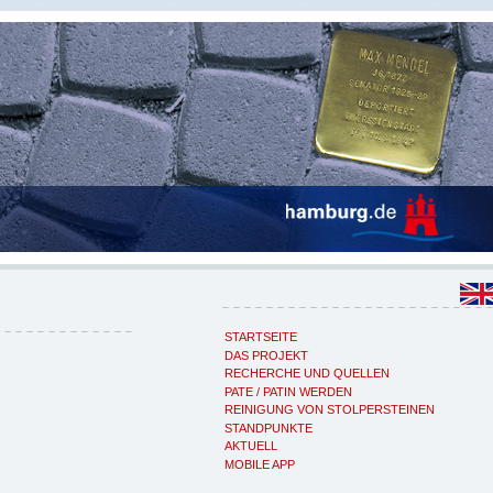
STARTSEITE
DAS PROJEKT
RECHERCHE UND QUELLEN
PATE / PATIN WERDEN
REINIGUNG VON STOLPERSTEINEN
STANDPUNKTE
AKTUELL
MOBILE APP