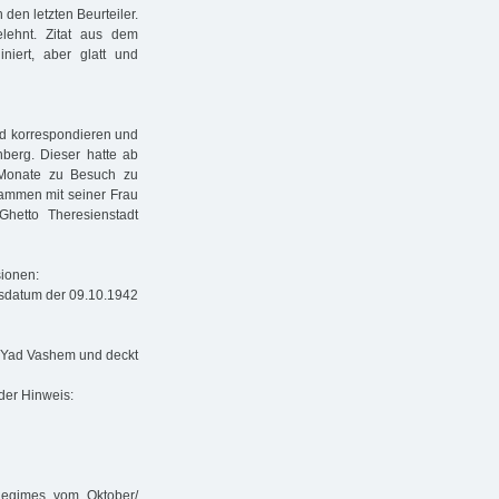
 den letzten Beurteiler.
ehnt. Zitat aus dem
iniert, aber glatt und
nd korrespondieren und
erg. Dieser hatte ab
 Monate zu Besuch zu
ammen mit seiner Frau
Ghetto Theresienstadt
sionen:
nsdatum der 09.10.1942
te Yad Vashem und deckt
der Hinweis:
egimes vom Oktober/