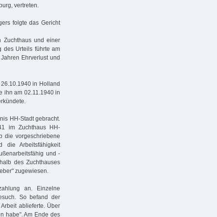
urg, vertreten.
ers folgte das Gericht
en Zuchthaus und einer
 des Urteils führte am
 Jahren Ehrverlust und
 26.10.1940 in Holland
e ihn am 02.11.1940 in
erkündete.
nis HH-Stadt gebracht.
941 im Zuchthaus HH-
ab die vorgeschriebene
die Arbeitsfähigkeit
außenarbeitsfähig und -
erhalb des Zuchthauses
leber" zugewiesen.
zahlung an. Einzelne
esuch. So befand der
Arbeit ablieferte. Über
esen habe". Am Ende des