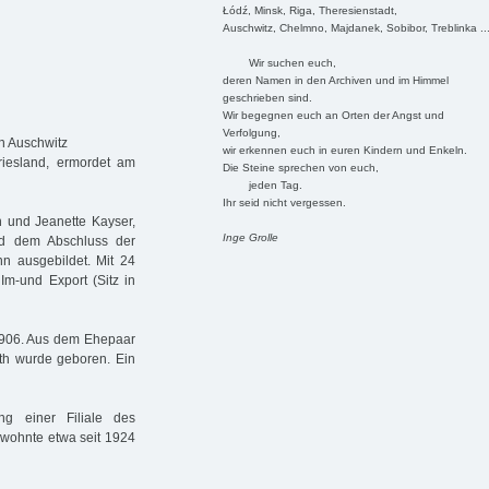
Łódź, Minsk, Riga, Theresienstadt,
Auschwitz, Chelmno, Majdanek, Sobibor, Treblinka ..
Wir suchen euch,
deren Namen in den Archiven und im Himmel
geschrieben sind.
Wir begegnen euch an Orten der Angst und
Verfolgung,
n Auschwitz
wir erkennen euch in euren Kindern und Enkeln.
riesland, ermordet am
Die Steine sprechen von euch,
jeden Tag.
Ihr seid nicht vergessen.
 und Jeanette Kayser,
Inge Grolle
d dem Abschluss der
 ausgebildet. Mit 24
 Im-und Export (Sitz in
.1906. Aus dem Ehepaar
th wurde geboren. Ein
ng einer Filiale des
 wohnte etwa seit 1924