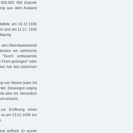
. 500.000 RM Exporte
lung aus dem Ausland
stattete am 03.12.1936
men und am 11.12. 1936
rfügung.
n den Oberstaatsanwalt
fanden wir zahlreiche
n "Durch umfassende
he Front gelungen" oder
men hat den jüdischen
ng von Waren jeder Art
chtet. Deswegen erging
 aller Art. Vermutlich
ht erreicht.
zur Eröffnung eines
 es am 13.01.1938 zur
m.
nd aufhielt. Er wurde