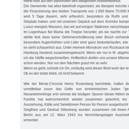
merkt man auf den Bahnhöfen den steigenden Antisemitismus.
Die Gemeinde hat alles fabelhaft organisiert, als Beispiel möchte 
die Finanzierung des letzten Transports von 1.000 Mann 70.000 M
wird 5 Tage dauern, sehr erfreulich, besonders da Ruthi und
Sitzplatz haben und mit unserem Gepäck auf dem Korridor kampi
Luxus mangels Wassers, das wir auf einigen Stationen ranschleppe
Im Logenhaus fiel Mama die Treppe herunter, als sie nachts zur To
stellte fest, dass keine Gehirnerschütterung oder Bruch vorhande
besonders Augenhöhlen und Lider sind ganz blutunterlaufen, wie m
es sieht schauerlich aus. Unter meinem Monstrum von Rucksack bin
Hamburg heulend zusammengekracht. Wenn wir nur in M. abgeho
ich die Hälfte wegschmeißen. Hoffentlich dürfen uns unsere Männe
schon werden. Nur vor den Nächten graut mir so sehr.
Wenn es geht, schreib ich Dir, vorläufig wird dieser Brief wohl der let
Ob es der letzte blieb, ist nicht bekannt.
Wie der Minsk-Chronist Heinz Rosenberg berichtete, hatten d
unmittelbar zuvor das Getto von einheimischen Juden "ge
Neuankömmlinge erst einmal die blutigen Spuren dieser Aktion b
Familie hat wahrscheinlich wieder zusammen gewohnt, bis 
Auszehrung, Kälte und Selektionen Person für Person ausgelöscht
Siegfried und Gertrud Silberberg wurden zusammen mit ihrem 
Berlin aus am 12. März 1943 ins Vernichtungslager Auschwitz
ermordet.