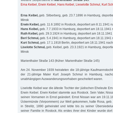
Weitere Stolpersteine in
Marienthaler Straße 145
:
Erna Keibel
,
Erwin Keibel
,
Hans Keibel
,
Lieselotte Schmul
,
Kurt Sc
Erna Keibel,
geb. Silberberg, geb. 23.7.1896 in Hamburg, deporti
Minsk
Erwin Keibel,
geb. 11.6.1892 in Rostock, deportiert am 8.11.1941 
Hans Keibel,
geb. 7.7.1933 in Hamburg, deportiert am 18.11.1941
Ruth Keibel,
geb. 29.3.1924 in Hamburg, deportiert am 18.11.1941
Berl Schmul,
geb. 5.4.1941 in Hamburg, deportiert am 18.11.1941
Kurt Schmul,
geb. 17.1.1918 Berlin, deportiert am 18.11.1941 nac
Liselotte Schmul,
geb. Keibel, geb. 23.3.1921 in Hamburg, deporti
Minsk
Marienthaler Straße 143 (früher: Marienthaler Straße 145)
Am 24. November 1939 heirateten die 18-jährige Kaufmannstochte
der 21-jährige Maler Kurt Joseph Schmul in Hamburg, nach
unabhängigen Auswanderungsvorhaben gescheitert waren.
Liselotte Keibel war die älteste Tochter der jüdischen Eheleute Ern
Erwin Keibel. Erwin Keibel stammte aus Rostock. Sein Vater, Niss
seinen Vornamen in Ernst geändert. Ernst Nissan war am 19.11.1
Ückermünde (Vorpommern) zur Welt gekommen, hatte Rosa, geb. 
in Strelitz, 1890 geheiratet und lebte bis zu seiner Übersied
seiner Familie in Rostock. Als erstes ihrer drei Kinder wurde do