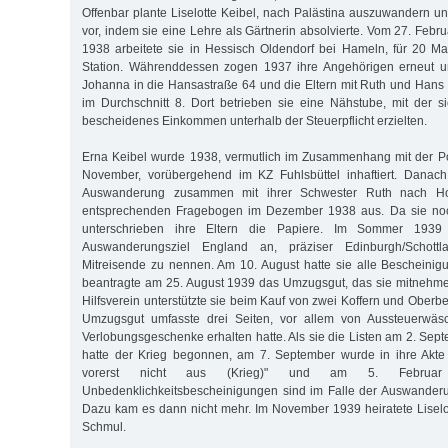
Offenbar plante Liselotte Keibel, nach Palästina auszuwandern un
vor, indem sie eine Lehre als Gärtnerin absolvierte. Vom 27. Febr
1938 arbeitete sie in Hessisch Oldendorf bei Hameln, für 20 Mar
Station. Währenddessen zogen 1937 ihre Angehörigen erneut u
Johanna in die Hansastraße 64 und die Eltern mit Ruth und Hans
im Durchschnitt 8. Dort betrieben sie eine Nähstube, mit der 
bescheidenes Einkommen unterhalb der Steuerpflicht erzielten.
Erna Keibel wurde 1938, vermutlich im Zusammenhang mit der P
November, vorübergehend im KZ Fuhlsbüttel inhaftiert. Danach 
Auswanderung zusammen mit ihrer Schwester Ruth nach Holl
entsprechenden Fragebogen im Dezember 1938 aus. Da sie noch 
unterschrieben ihre Eltern die Papiere. Im Sommer 193
Auswanderungsziel England an, präziser Edinburgh/Schott
Mitreisende zu nennen. Am 10. August hatte sie alle Beschein
beantragte am 25. August 1939 das Umzugsgut, das sie mitnehme
Hilfsverein unterstützte sie beim Kauf von zwei Koffern und Oberbek
Umzugsgut umfasste drei Seiten, vor allem von Aussteuerwäsc
Verlobungsgeschenke erhalten hatte. Als sie die Listen am 2. Sep
hatte der Krieg begonnen, am 7. September wurde in ihre Akte
vorerst nicht aus (Krieg)" und am 5. Februar 
Unbedenklichkeitsbescheinigungen sind im Falle der Auswanderu
Dazu kam es dann nicht mehr. Im November 1939 heiratete Liselo
Schmul.