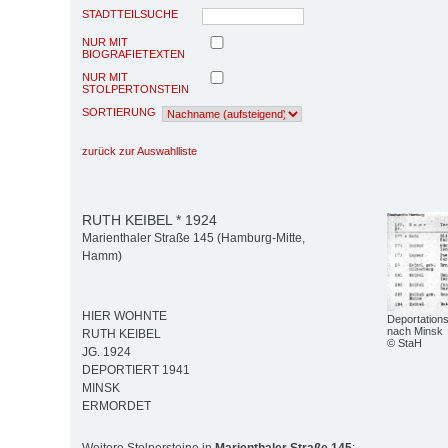
STADTTEILSUCHE
NUR MIT
BIOGRAFIETEXTEN
NUR MIT
STOLPERTONSTEIN
SORTIERUNG
zurück zur Auswahlliste
RUTH KEIBEL * 1924
Marienthaler Straße 145 (Hamburg-Mitte,
Hamm)
HIER WOHNTE
Deportations
nach Minsk
RUTH KEIBEL
© StaH
JG. 1924
DEPORTIERT 1941
MINSK
ERMORDET