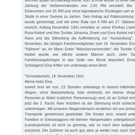
Wochen später rechtskräftig wurde: Kurt Schmul wurde zu einer Ge
Zahlung der Verfahrenskosten von 2,50 RM verurteilt. Bei
Einkommen von 35 RM und ohne irgendwelche Rücklagen sah er s
Strafe in einer Summe zu zahlen. Sein Antrag auf Ratenzahlung
wurde genehmigt, und mit einer Rate von 6 RM am 27. Oktober
erreicht. Anfang November 1941 erhielten er, seine Ehefrau Lisel
Rosa Keibel und ihre Tochter Johanna, Erwin und Erna Keibel mit 
Hans und Ida Silberberg die Aufforderung zur "Aussiedlung",
November, die übrigen Familienmitglieder zum 18. November. Ern
"Näherin" an, ihr Mann Erwin "Wäschezuschneider", die Tochter R
Keibel wurde, wie etliche andere Männer auch, zehn Ta
Familienangehörigen in das Getto von Minsk deportiert. Erna
Schwägerin Elsa Kittler von unterwegs einen Brief:
"Schneidemühl, 19. November 1941
Meine liebe Else,
soweit sind wir nun, 23 Stunden unterwegs in rasend rüttelnde
Wagen, ohne Wasserleitung, total verdreckt, ein kleiner Vor
Personen je Abteil (natürlich Personenzug) sind, ist an Schlaf ni
jetzt die 3. Nacht. Aber trotzdem ist die Stimmung nicht schlech
unterkriegen. Mit unserem Wagenobmann verstehen wir uns prima,
Transporte gemeinsam gearbeitet. Die Kinder sind, soweit unte
Familien in Extrawaggons mit kleinen Hängematten untergebrach
(Landespolizei) ist nicht so grimmig, wie es nach dem aufgepf
erscheint. Der Zuführer ist auch gut, aber je weiter man nach O