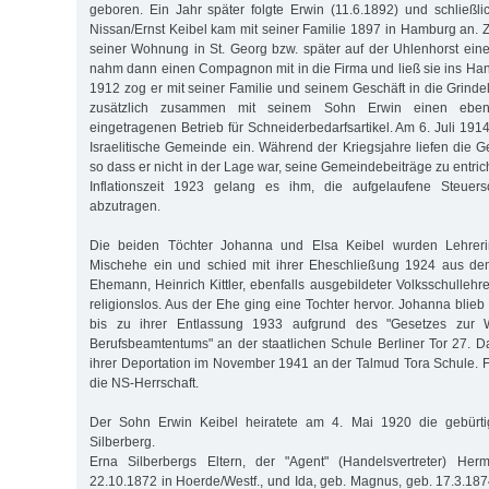
geboren. Ein Jahr später folgte Erwin (11.6.1892) und schließl
Nissan/Ernst Keibel kam mit seiner Familie 1897 in Hamburg an. Z
seiner Wohnung in St. Georg bzw. später auf der Uhlenhorst ein
nahm dann einen Compagnon mit in die Firma und ließ sie ins Hand
1912 zog er mit seiner Familie und seinem Geschäft in die Grinde
zusätzlich zusammen mit seinem Sohn Erwin einen ebenfal
eingetragenen Betrieb für Schneiderbedarfsartikel. Am 6. Juli 1914 
Israelitische Gemeinde ein. Während der Kriegsjahre liefen die G
so dass er nicht in der Lage war, seine Gemeindebeiträge zu entri
Inflationszeit 1923 gelang es ihm, die aufgelaufene Steuersc
abzutragen.
Die beiden Töchter Johanna und Elsa Keibel wurden Lehreri
Mischehe ein und schied mit ihrer Eheschließung 1924 aus dem
Ehemann, Heinrich Kittler, ebenfalls ausgebildeter Volksschullehre
religionslos. Aus der Ehe ging eine Tochter hervor. Johanna blieb 
bis zu ihrer Entlassung 1933 aufgrund des "Gesetzes zur W
Berufsbeamtentums" an der staatlichen Schule Berliner Tor 27. Da
ihrer Deportation im November 1941 an der Talmud Tora Schule. Fa
die NS-Herrschaft.
Der Sohn Erwin Keibel heiratete am 4. Mai 1920 die gebürt
Silberberg.
Erna Silberbergs Eltern, der "Agent" (Handelsvertreter) Her
22.10.1872 in Hoerde/Westf., und Ida, geb. Magnus, geb. 17.3.187