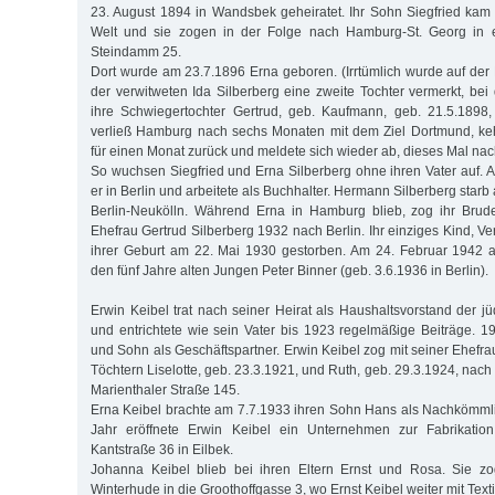
23. August 1894 in Wandsbek geheiratet. Ihr Sohn Siegfried kam
Welt und sie zogen in der Folge nach Hamburg-St. Georg in
Steindamm 25.
Dort wurde am 23.7.1896 Erna geboren. (Irrtümlich wurde auf der 
der verwitweten Ida Silberberg eine zweite Tochter vermerkt, bei
ihre Schwiegertochter Gertrud, geb. Kaufmann, geb. 21.5.1898,
verließ Hamburg nach sechs Monaten mit dem Ziel Dortmund, ke
für einen Monat zurück und meldete sich wieder ab, dieses Mal na
So wuchsen Siegfried und Erna Silberberg ohne ihren Vater auf. Al
er in Berlin und arbeitete als Buchhalter. Hermann Silberberg starb
Berlin-Neukölln. Während Erna in Hamburg blieb, zog ihr Brude
Ehefrau Gertrud Silberberg 1932 nach Berlin. Ihr einziges Kind, V
ihrer Geburt am 22. Mai 1930 gestorben. Am 24. Februar 1942 a
den fünf Jahre alten Jungen Peter Binner (geb. 3.6.1936 in Berlin).
Erwin Keibel trat nach seiner Heirat als Haushaltsvorstand der 
und entrichtete wie sein Vater bis 1923 regelmäßige Beiträge. 19
und Sohn als Geschäftspartner. Erwin Keibel zog mit seiner Ehefr
Töchtern Liselotte, geb. 23.3.1921, und Ruth, geb. 29.3.1924, na
Marienthaler Straße 145.
Erna Keibel brachte am 7.7.1933 ihren Sohn Hans als Nachkömmli
Jahr eröffnete Erwin Keibel ein Unternehmen zur Fabrikati
Kantstraße 36 in Eilbek.
Johanna Keibel blieb bei ihren Eltern Ernst und Rosa. Sie 
Winterhude in die Groothoffgasse 3, wo Ernst Keibel weiter mit Text