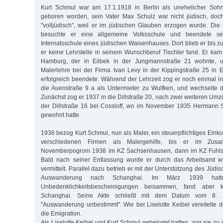
Kurt Schmul war am 17.1.1918 in Berlin als unehelicher Soh
geboren worden, sein Vater Max Schulz war nicht jüdisch, doch
"volljüdisch", weil er im jüdischen Glauben erzogen wurde. Die 
besuchte er eine allgemeine Volksschule und beendete sei
Internatsschule eines jüdischen Waisenhauses. Dort blieb er bis z
er keine Lehrstelle in seinem Wunschberuf Tischler fand. Er ka
Hamburg, der in Eilbek in der Jungmannstraße 21 wohnte, 
Malerlehre bei der Firma Ivan Levy in der Kippingstraße 25 in E
erfolgreich beendete. Während der Lehrzeit zog er noch einmal in
die Auenstraße 9 a als Untermieter zu Wulfken, und wechselte da
Zunächst zog er 1937 in die Dillstraße 20, nach zwei weiteren Umz
der Dillstraße 16 bei Cossloff, wo im November 1935 Hermann S
gewohnt hatte.
1936 bezog Kurt Schmul, nun als Maler, ein steuerpflichtiges Eink
verschiedenen Firmen als Malergehilfe, bis er im Zu
Novemberpogrom 1938 im KZ Sachsenhausen, dann im KZ Fuhlsbüt
Bald nach seiner Entlassung wurde er durch das Arbeitsamt wi
vermittelt. Parallel dazu betrieb er mit der Unterstützung des Jüdi
Auswanderung nach Schanghai. Im März 1939 hatt
Unbedenklichkeitsbescheinigungen beisammen, fand aber
Schanghai. Seine Akte schließt mit dem Datum vom 8. 
"Auswanderung unbestimmt". Wie bei Liselotte Keibel vereitelte 
die Emigration.
Als Liselotte Keibel und Kurt Schmul geheiratet hatten, zog sie zu 