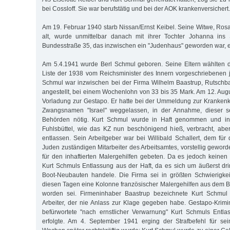
bei Cossloff. Sie war berufstätig und bei der AOK krankenversichert.
Am 19. Februar 1940 starb Nissan/Ernst Keibel. Seine Witwe, Rosa
alt, wurde unmittelbar danach mit ihrer Tochter Johanna ins 
Bundesstraße 35, das inzwischen ein "Judenhaus" geworden war, 
Am 5.4.1941 wurde Berl Schmul geboren. Seine Eltern wählten
Liste der 1938 vom Reichsminister des Innern vorgeschriebenen
Schmul war inzwischen bei der Firma Wilhelm Baastrup, Rutschba
angestellt, bei einem Wochenlohn von 33 bis 35 Mark. Am 12. Augu
Vorladung zur Gestapo. Er hatte bei der Ummeldung zur Kranke
Zwangsnamen "Israel" weggelassen, in der Annahme, dieser se
Behörden nötig. Kurt Schmul wurde in Haft genommen und in 
Fuhlsbüttel, wie das KZ nun beschönigend hieß, verbracht, ab
entlassen. Sein Arbeitgeber war bei Willibald Schallert, dem für
Juden zuständigen Mitarbeiter des Arbeitsamtes, vorstellig gewor
für den inhaftierten Malergehilfen gebeten. Da es jedoch keinen 
Kurt Schmuls Entlassung aus der Haft, da es sich um äußerst dri
Boot-Neubauten handele. Die Firma sei in größten Schwierigkei
diesen Tagen eine Kolonne französischer Malergehilfen aus dem 
worden sei. Firmeninhaber Baastrup bezeichnete Kurt Schmul al
Arbeiter, der nie Anlass zur Klage gegeben habe. Gestapo-Krimi
befürwortete "nach ernstlicher Verwarnung" Kurt Schmuls Entl
erfolgte. Am 4. September 1941 erging der Strafbefehl für se