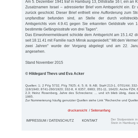
Am 5. Dezember 1941 traf in Hamburg 13, Dillstraße 16 I, ein an 
Zusatznamen Israel – adressierter Brief vom Amtsgericht ein. Er 
zurück geschickt. Dieser Brief enthielt eine Aufforderung zum Str
unpfandbar befunden sind, an Stelle der durch vollstreckb
Amtsgerichts vom 4.9.41 gegen Sie erkannten Geldstrafe von 
bestimmte Gefängnisstrafe von drei Tagen".
Das Einwohnermeldeamt schickte dem Amtsgericht am 15.1.42 die
seit 18.11.41 mit Familie nach Minsk ausgesiedelt." Mit dem Verme
zwei Jahren" wurde der Vorgang abgelegt und am 22. Janua
angesehen.
Stand November 2015
© Hildegard Thevs und Eva Acker
Quellen: 1; 2 FVg 5732, FVg 7925; 4; 5; 8; 9; AB; StaH 213-1, 0701/44; 33
118/1940; 8741-260/1920; 332-8, K 6357, 6983; 351-11, 16420; Archiv FZH, 
2,3; Heinz Rosenberg, Jahre des Schreckens: … und ich blieb übrig, dass i
1985.
Zur Nummerierung häufig genutzter Quellen siehe Link "Recherche und Quelle
druckansicht
/
Seitenanfang
Der Stolperstein i
IMPRESSUM / DATENSCHUTZ
KONTAKT
Stein in Hamburg v