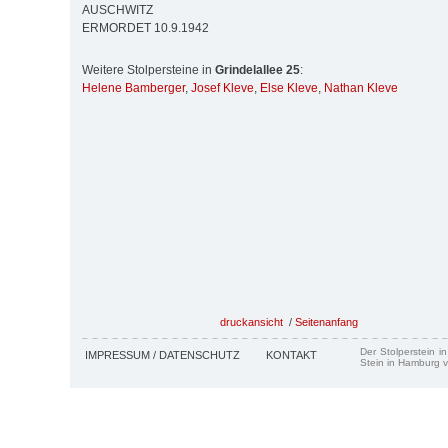
AUSCHWITZ
ERMORDET 10.9.1942
Weitere Stolpersteine in
Grindelallee 25
:
Helene Bamberger
,
Josef Kleve
,
Else Kleve
,
Nathan Kleve
druckansicht
/
Seitenanfang
Der Stolperstein i
IMPRESSUM / DATENSCHUTZ
KONTAKT
Stein in Hamburg v