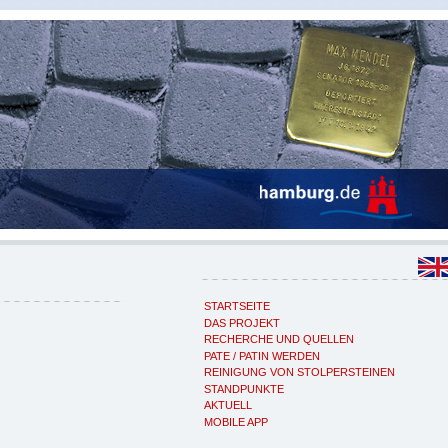
STARTSEITE
DAS PROJEKT
RECHERCHE UND QUELLEN
PATE / PATIN WERDEN
REINIGUNG VON STOLPERSTEINEN
STANDPUNKTE
AKTUELL
MOBILE APP