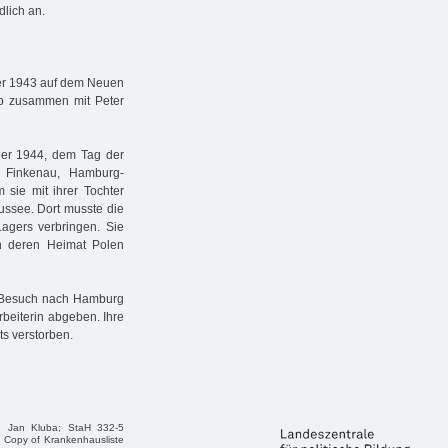
lich an.
er 1943 auf dem Neuen
rab zusammen mit Peter
ber 1944, dem Tag der
k Finkenau, Hamburg-
sie mit ihrer Tochter
ssee. Dort musste die
Lagers verbringen. Sie
n deren Heimat Polen
 Besuch nach Hamburg
rbeiterin abgeben. Ihre
ts verstorben.
42 Jan Kluba; StaH 332-5
, Copy of Krankenhausliste