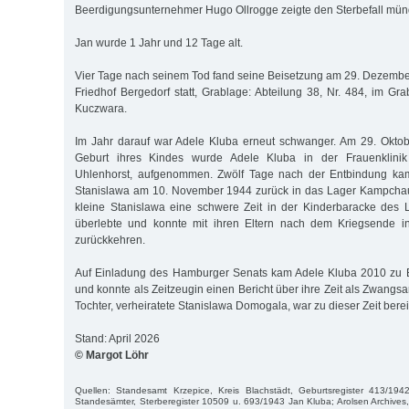
Beerdigungsunternehmer Hugo Ollrogge zeigte den Sterbefall münd
Jan wurde 1 Jahr und 12 Tage alt.
Vier Tage nach seinem Tod fand seine Beisetzung am 29. Dezemb
Friedhof Bergedorf statt, Grablage: Abteilung 38, Nr. 484, im G
Kuczwara.
Im Jahr darauf war Adele Kluba erneut schwanger. Am 29. Okto
Geburt ihres Kindes wurde Adele Kluba in der Frauenklini
Uhlenhorst, aufgenommen. Zwölf Tage nach der Entbindung kam 
Stanislawa am 10. November 1944 zurück in das Lager Kampchau
kleine Stanislawa eine schwere Zeit in der Kinderbaracke des 
überlebte und konnte mit ihren Eltern nach dem Kriegsende i
zurückkehren.
Auf Einladung des Hamburger Senats kam Adele Kluba 2010 zu
und konnte als Zeitzeugin einen Bericht über ihre Zeit als Zwangsa
Tochter, verheiratete Stanislawa Domogala, war zu dieser Zeit berei
Stand: April 2026
© Margot Löhr
Quellen: Standesamt Krzepice, Kreis Blachstädt, Geburtsregister 413/19
Standesämter, Sterberegister 10509 u. 693/1943 Jan Kluba; Arolsen Archives