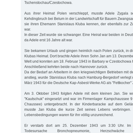
Tschenstochau/Czestochowa.
Aus ihrer Heimat Polen verschleppt, musste Adele Zygala s
Kehdingbruch bei Belum in der Landwirtschaft für Bauern Zwangsarbe
sie ihren Ehemann Stanislaus Kluba kennen, der ebenfalls zur Z
war.
In dieser Zeit wurde sie schwanger. Eine Heirat war beiden in Deuts
da Adele erst 16 Jahre alt war.
Sie bekamen Urlaub und gingen heimlich nach Polen zurück, in d
Klubas Heimat. Dort brachte Adele ihren Sohn Jan am 13. Dezembe
Welt und konnten am 18. Februar 1943 in Barbary w Czestochowa h
Anschließend kehrten beide nach Hannover zurück.
Da der Bedarf an Arbeitern in den kriegswichtigen Betrieben mit 
anstieg, wurde Stanislaus Kluba nach Hamburg-Bergedorf verlegt 
März 1943 für die Deutsche Kap-Asbest-Werke AG als "Fettkocher" 
Am 3. Oktober 1943 folgten Adele mit dem kleinen Jan. Sie wur
"Kautschuk" eingesetzt und war im Firmenlager Kampchaussee 9 
Chaussee) untergebracht. In der Kinderbaracke auf dem Ge
musste Jan Kluba die kurze Zeit seines Lebens verbringen.
Lebensbedingungen waren für ihn völlig unzureichend.
Er verstarb dort am 25. Dezember 1943 um 3:30 Uhr. Im St
Todesursache Bronchopneumonie, Herzschwäche