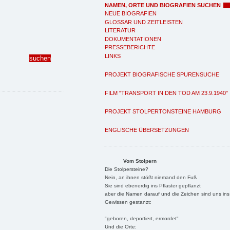
NAMEN, ORTE UND BIOGRAFIEN SUCHEN
NEUE BIOGRAFIEN
GLOSSAR UND ZEITLEISTEN
LITERATUR
DOKUMENTATIONEN
PRESSEBERICHTE
LINKS
PROJEKT BIOGRAFISCHE SPURENSUCHE
FILM "TRANSPORT IN DEN TOD AM 23.9.1940"
PROJEKT STOLPERTONSTEINE HAMBURG
ENGLISCHE ÜBERSETZUNGEN
Vom Stolpern
Die Stolpersteine?
Nein, an ihnen stößt niemand den Fuß
Sie sind ebenerdig ins Pflaster gepflanzt
aber die Namen darauf und die Zeichen sind uns ins
Gewissen gestanzt:
"geboren, deportiert, ermordet"
Und die Orte: