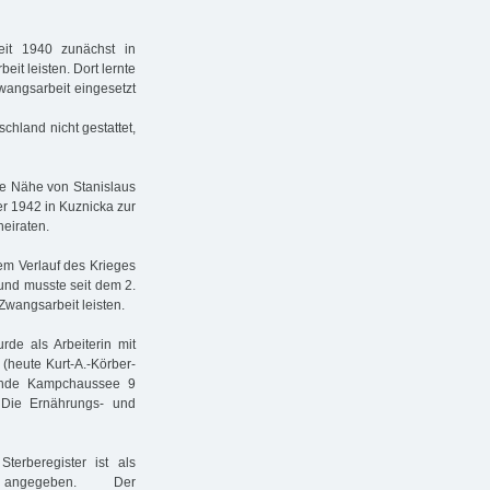
eit 1940 zunächst in
it leisten. Dort lernte
wangsarbeit eingesetzt
chland nicht gestattet,
ie Nähe von Stanislaus
r 1942 in Kuznicka zur
eiraten.
dem Verlauf des Krieges
und musste seit dem 2.
Zwangsarbeit leisten.
de als Arbeiterin mit
(heute Kurt-A.-Körber-
lände Kampchaussee 9
 Die Ernährungs- und
erberegister ist als
 angegeben. Der