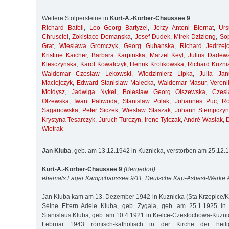
Weitere Stolpersteine in
Kurt-A.-Körber-Chaussee 9
:
Richard Bafoll
,
Leo Georg Bartyzel
,
Jerzy Antoni Biernat
,
Ur
Chrusciel
,
Zokistaco Domanska
,
Josef Dudek
,
Mirek Dziziong
,
So
Grat
,
Wieslawa Gromczyk
,
Georg Gubanska
,
Richard Jedrzej
Kristine Kaicher
,
Barbara Karpinska
,
Marzel Keyl
,
Julius Dadew
Klesczynska
,
Karol Kowalczyk
,
Henrik Krolikowska
,
Richard Kuzni
Waldemar Czeslaw Lekowski
,
Wlodzimierz Lipka
,
Julia Jan
Maciejczyk
,
Edward Stanislaw Malecka
,
Waldemar Masur
,
Veroni
Moldysz
,
Jadwiga Nykel
,
Boleslaw Georg Olszewska
,
Czes
Olzewska
,
Iwan Paliwoda
,
Stanislaw Polak
,
Johannes Puc
,
R
Saganowska
,
Peter Siczek
,
Wieslaw Staszak
,
Johann Stempczyn
Krystyna Tesarczyk
,
Juruch Turczyn
,
Irene Tylczak
,
André Wasiak
,
Wietrak
Jan Kluba
, geb. am 13.12.1942 in Kuznicka, verstorben am 25.12
Kurt-A.-Körber-Chaussee 9
(Bergedorf)
ehemals Lager Kampchaussee 9/11, Deutsche Kap-Asbest-Werke
Jan Kluba kam am 13. Dezember 1942 in Kuznicka (Sta Krzepice/Krs
Seine Eltern Adele Kluba, geb. Zygala, geb. am 25.1.1925 in
Stanislaus Kluba, geb. am 10.4.1921 in Kielce-Czestochowa-Kuznic
Februar 1943 römisch-katholisch in der Kirche der heil