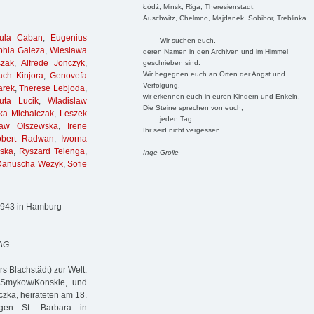
Łódź, Minsk, Riga, Theresienstadt,
Auschwitz, Chelmno, Majdanek, Sobibor, Treblinka ..
sula Caban
,
Eugenius
Wir suchen euch,
phia Galeza
,
Wieslawa
deren Namen in den Archiven und im Himmel
czak
,
Alfrede Jonczyk
,
geschrieben sind.
Wir begegnen euch an Orten der Angst und
ach Kinjora
,
Genovefa
Verfolgung,
arek
,
Therese Lebjoda
,
wir erkennen euch in euren Kindern und Enkeln.
uta Lucik
,
Wladislaw
Die Steine sprechen von euch,
ka Michalczak
,
Leszek
jeden Tag.
law Olszewska
,
Irene
Ihr seid nicht vergessen.
obert Radwan
,
Iworna
ska
,
Ryszard Telenga
,
Inge Grolle
Danuscha Wezyk
,
Sofie
.1943 in Hamburg
 AG
 Blachstädt) zur Welt.
 Smykow/Konskie, und
zka, heirateten am 18.
igen St. Barbara in