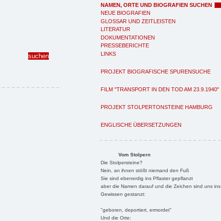
NAMEN, ORTE UND BIOGRAFIEN SUCHEN
NEUE BIOGRAFIEN
GLOSSAR UND ZEITLEISTEN
LITERATUR
DOKUMENTATIONEN
PRESSEBERICHTE
LINKS
PROJEKT BIOGRAFISCHE SPURENSUCHE
FILM "TRANSPORT IN DEN TOD AM 23.9.1940"
PROJEKT STOLPERTONSTEINE HAMBURG
ENGLISCHE ÜBERSETZUNGEN
Vom Stolpern
Die Stolpersteine?
Nein, an ihnen stößt niemand den Fuß
Sie sind ebenerdig ins Pflaster gepflanzt
aber die Namen darauf und die Zeichen sind uns ins
Gewissen gestanzt:
"geboren, deportiert, ermordet"
Und die Orte: