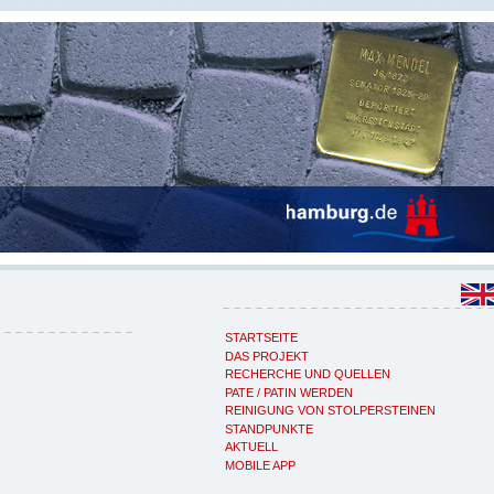
STARTSEITE
DAS PROJEKT
RECHERCHE UND QUELLEN
PATE / PATIN WERDEN
REINIGUNG VON STOLPERSTEINEN
STANDPUNKTE
AKTUELL
MOBILE APP