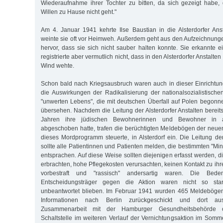
Wiederaufnahme ihrer Tochter zu bitten, da sich gezeigt habe,
Willen zu Hause nicht geht."
Am 4. Januar 1941 kehrte Ilse Baustian in die Alsterdorfer Ans
weinte sie oft vor Heimweh. Außerdem geht aus den Aufzeichnunge
hervor, dass sie sich nicht sauber halten konnte. Sie erkannte 
registrierte aber vermutlich nicht, dass in den Alsterdorfer Anstalte
Wind wehte.
Schon bald nach Kriegsausbruch waren auch in dieser Einrichtun
die Auswirkungen der Radikalisierung der nationalsozialistische
"unwerten Lebens", die mit deutschen Überfall auf Polen begonne
übersehen. Nachdem die Leitung der Alsterdorfer Anstalten bereit
Jahren ihre jüdischen Bewohnerinnen und Bewohner in a
abgeschoben hatte, trafen die berüchtigten Meldebögen der neuen 
dieses Mordprogramm steuerte, in Alsterdorf ein. Die Leitung der
sollte alle Patientinnen und Patienten melden, die bestimmten "Mind
entsprachen. Auf diese Weise sollten diejenigen erfasst werden, di
erbrachten, hohe Pflegekosten verursachten, keinen Kontakt zu ih
vorbestraft und "rassisch" andersartig waren. Die Beden
Entscheidungsträger gegen die Aktion waren nicht so sta
unbeantwortet blieben. Im Februar 1941 wurden 465 Meldeböge
Informationen nach Berlin zurückgeschickt und dort au
Zusammenarbeit mit der Hamburger Gesundheitsbehörde o
Schaltstelle im weiteren Verlauf der Vernichtungsaktion im Som