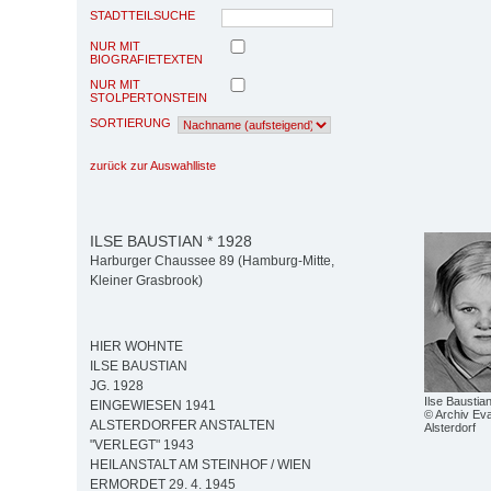
STADTTEILSUCHE
NUR MIT
BIOGRAFIETEXTEN
NUR MIT
STOLPERTONSTEIN
SORTIERUNG
zurück zur Auswahlliste
ILSE BAUSTIAN * 1928
Harburger Chaussee 89 (Hamburg-Mitte,
Kleiner Grasbrook)
HIER WOHNTE
ILSE BAUSTIAN
JG. 1928
Ilse Baustia
EINGEWIESEN 1941
© Archiv Eva
ALSTERDORFER ANSTALTEN
Alsterdorf
"VERLEGT" 1943
HEILANSTALT AM STEINHOF / WIEN
ERMORDET 29. 4. 1945