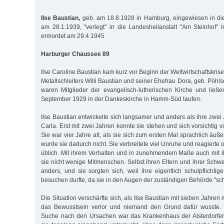
Ilse Baustian,
geb. am 18.8.1928 in Hamburg, eingewiesen in die 
am 28.1.1939, "verlegt" in die Landesheilanstalt "Am Steinhof"
ermordet am 29.4.1945
Harburger Chaussee 89
Ilse Caroline Baustian kam kurz vor Beginn der Weltwirtschaftskrise
Metallschleifers Willi Baustian und seiner Ehefrau Dora, geb. Pöhlse
waren Mitglieder der evangelisch-lutherischen Kirche und ließ
September 1929 in der Dankeskirche in Hamm-Süd taufen.
Ilse Baustian entwickelte sich langsamer und anders als ihre zwei
Carla. Erst mit zwei Jahren konnte sie stehen und sich vorsichtig 
Sie war vier Jahre alt, als sie sich zum ersten Mal sprachlich äuß
wurde sie dadurch nicht. Sie verbreitete viel Unruhe und reagierte 
üblich. Mit ihrem Verhalten und in zunehmendem Maße auch mit ih
sie nicht wenige Mitmenschen. Selbst ihren Eltern und ihrer Schwes
anders, und sie sorgten sich, weil ihre eigentlich schulpflichti
besuchen durfte, da sie in den Augen der zuständigen Behörde "sch
Die Situation verschärfte sich, als Ilse Baustian mit sieben Jahren
das Bewusstsein verlor und niemand den Grund dafür wusste. L
Suche nach den Ursachen war das Krankenhaus der Alsterdorfer 