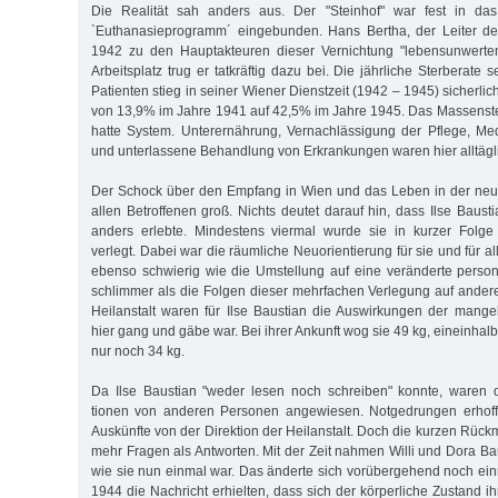
Die Realität sah anders aus. Der "Steinhof" war fest in das n
`Euthanasieprogramm´ eingebunden. Hans Bertha, der Leiter d
1942 zu den Hauptakteuren dieser Vernichtung "lebensunwerte
Arbeitsplatz trug er tatkräftig dazu bei. Die jährliche Sterberate 
Patienten stieg in seiner Wiener Dienstzeit (1942 – 1945) sicherlic
von 13,9% im Jahre 1941 auf 42,5% im Jahre 1945. Das Massenst
hatte System. Unterernährung, Vernachlässigung der Pflege, M
und unterlassene Behandlung von Erkrankungen waren hier alltägli
Der Schock über den Empfang in Wien und das Leben in der ne
allen Betroffenen groß. Nichts deutet darauf hin, dass Ilse Baus
anders erlebte. Mindestens viermal wurde sie in kurzer Folge
verlegt. Dabei war die räumliche Neuorientierung für sie und für a
ebenso schwierig wie die Umstellung auf eine veränderte pers
schlimmer als die Folgen dieser mehrfachen Verlegung auf ander
Heilanstalt waren für Ilse Baustian die Auswirkungen der mange
hier gang und gäbe war. Bei ihrer Ankunft wog sie 49 kg, eineinhal
nur noch 34 kg.
Da Ilse Baustian "weder lesen noch schreiben" konnte, waren d
tionen von anderen Personen angewiesen. Notgedrungen erhoff
Auskünfte von der Direktion der Heilanstalt. Doch die kurzen Rüc
mehr Fragen als Antworten. Mit der Zeit nahmen Willi und Dora Ba
wie sie nun einmal war. Das änderte sich vorübergehend noch einm
1944 die Nachricht erhielten, dass sich der körperliche Zustand ih