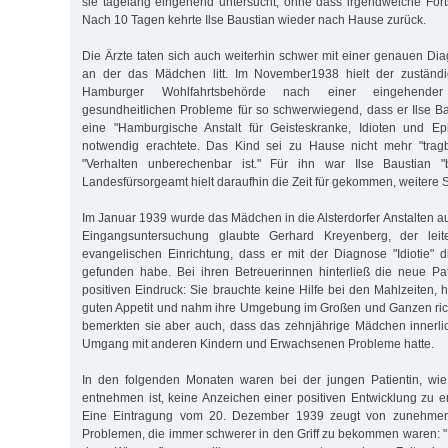
sie tagelang eingehend untersucht, ohne dass irgendwelche Fortsc
Nach 10 Tagen kehrte Ilse Baustian wieder nach Hause zurück.
Die Ärzte taten sich auch weiterhin schwer mit einer genauen Di
an der das Mädchen litt. Im November1938 hielt der zuständi
Hamburger Wohlfahrtsbehörde nach einer eingehender
gesundheitlichen Probleme für so schwerwiegend, dass er Ilse B
eine "Hamburgische Anstalt für Geisteskranke, Idioten und Epi
notwendig erachtete. Das Kind sei zu Hause nicht mehr "trag
"Verhalten unberechenbar ist." Für ihn war Ilse Baustian "b
Landesfürsorgeamt hielt daraufhin die Zeit für gekommen, weitere Sc
Im Januar 1939 wurde das Mädchen in die Alsterdorfer Anstalten
Eingangsuntersuchung glaubte Gerhard Kreyenberg, der leit
evangelischen Einrichtung, dass er mit der Diagnose "Idiotie" 
gefunden habe. Bei ihren Betreuerinnen hinterließ die neue Pa
positiven Eindruck: Sie brauchte keine Hilfe bei den Mahlzeiten, hi
guten Appetit und nahm ihre Umgebung im Großen und Ganzen rich
bemerkten sie aber auch, dass das zehnjährige Mädchen innerli
Umgang mit anderen Kindern und Erwachsenen Probleme hatte.
In den folgenden Monaten waren bei der jungen Patientin, wie
entnehmen ist, keine Anzeichen einer positiven Entwicklung zu e
Eine Eintragung vom 20. Dezember 1939 zeugt von zunehmen
Problemen, die immer schwerer in den Griff zu bekommen waren: "D