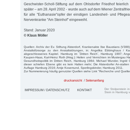
Geschwister-Scholl-Stiftung auf dem Ohlsdorfer Friedhof feierlich
später – am 28. April 2002 - wurde auch auf dem Wiener Zentralfri
für alle "Euthanasie"opfer der einstigen Landesheil- und Pflegea
Nervenkranke "Am Steinhof" eingeweiht.
Stand: Januar 2020
© Klaus Möller
Quellen: Archiv der Ev. Stiftung Alsterdorf, Krankenakte Ilse Baustians (V38
Anstaltsfürsorge zu den Anstaltstötungen, in: Angelika Ebbinghaus / Ka
abgeschlossenes Kapitel. Hamburg im `Dritten Reich´, Hamburg 1997; Ang
Kaupen-Haas, Karl-Heinz Roth (Hrsg.): Heilen und Vernichten im Mustergau 
Gesundheitspolitik im Dritten Reich, Hamburg 1984; Michael Wunder, Ingrid 
dieser schiefen Ebene gibt es kein Halten mehr; Die Alsterdorfer An-stalten 
Auflage Hamburg 2016; Antje Kosemund, Sperlingskinder, Hamburg 2011.
Zur Nummerierung häufig genutzter Quellen siehe Link "Recherche und Quelle
druckansicht
/
Seitenanfang
Der Stolperstein i
IMPRESSUM / DATENSCHUTZ
KONTAKT
Stein in Hamburg v