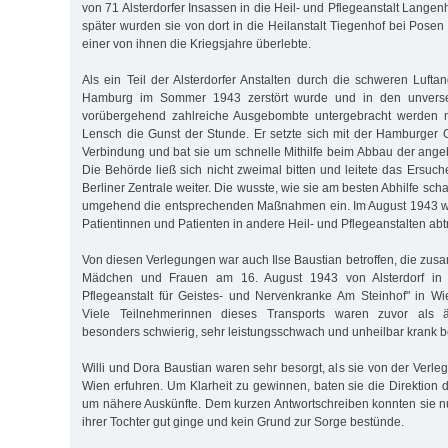
von 71 Alsterdorfer Insassen in die Heil- und Pflegeanstalt Lange
später wurden sie von dort in die Heilanstalt Tiegenhof bei Posen 
einer von ihnen die Kriegsjahre überlebte.
Als ein Teil der Alsterdorfer Anstalten durch die schweren Luftangr
Hamburg im Sommer 1943 zerstört wurde und in den unverse
vorübergehend zahlreiche Ausgebombte untergebracht werden m
Lensch die Gunst der Stunde. Er setzte sich mit der Hamburger
Verbindung und bat sie um schnelle Mithilfe beim Abbau der ang
Die Behörde ließ sich nicht zweimal bitten und leitete das Ersuc
Berliner Zentrale weiter. Die wusste, wie sie am besten Abhilfe scha
umgehend die entsprechenden Maßnahmen ein. Im August 1943 wu
Patientinnen und Patienten in andere Heil- und Pflegeanstalten abtr
Von diesen Verlegungen war auch Ilse Baustian betroffen, die zu
Mädchen und Frauen am 16. August 1943 von Alsterdorf in 
Pflegeanstalt für Geistes- und Nervenkranke Am Steinhof" in Wie
Viele Teilnehmerinnen dieses Transports waren zuvor als äuß
besonders schwierig, sehr leistungsschwach und unheilbar krank be
Willi und Dora Baustian waren sehr besorgt, als sie von der Verle
Wien erfuhren. Um Klarheit zu gewinnen, baten sie die Direktion de
um nähere Auskünfte. Dem kurzen Antwortschreiben konnten sie 
ihrer Tochter gut ginge und kein Grund zur Sorge bestünde.