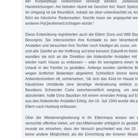
der Körperpflege vollkommen versorgt werden. Zeitweis
Handreichungen. Am liebsten räumt sie Geschirr fort. Nach Spielzeu
Im Umgang ist sie freundlich, sobald sie aber unbeobachtet ist, kr
führt sie hässliche Redensarten. Nachts muss sie angegurtet we
anderen Pat.[ientinnen] schlagen würde."
Diese Entwicklung registrierten auch die Eltern Dora und Willi B
Besorgnis. Sie intensivierten ihre Kontakte zu den Verantwortl
Anstalten und besuchten ihre Tochter noch häufiger als zuvor, um 
und alle Zweifel an der Hoffnung auf eine bessere Zukunft im Keim
wandten sie sich an die Direktion der Alsterdorfer Anstalten mit 
wieder nach Hause zu entlassen – oder ihr wenigstens einen k
Urlaub in der Familie zu gestatten. Anfangs wurden sämtliche Bi
wegen ärztlicher Bedenken abgelehnt. Schließlich könne kein
Antwortschreiben oft, vorhersehen, "ob sich das Kind im Hause ha
häuslichen Umstände eine derartige Veränderung wirklich zul
Baustians Schwester Carla zwischenzeitlich wegzog, um ander
abzuleisten, hatte Dora Baustian mit einem erneuten Antrag auf E
aus den Alsterdorfer Anstalten Erfolg. Am 10. Juli 1940 wurde die j
Eltern nach Harburg entlassen.
Über die Wiedereingliederung in ihr Elternhaus wissen wir 
versuchte offenbar vieles, um das Miteinander erträglich zu gestal
musste sie einsehen, dass der Versuch gescheitert war. Am 10.
keine andere Möglichkeit, als die Einrichtung der Inneren Missio