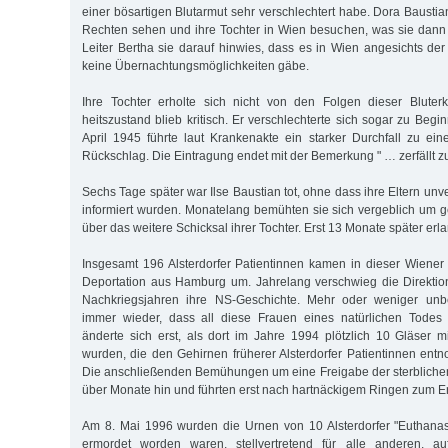
einer bösartigen Blutarmut sehr verschlechtert habe. Dora Baustia
Rechten sehen und ihre Tochter in Wien besuchen, was sie dann 
Leiter Bertha sie darauf hinwies, dass es in Wien angesichts der
keine Übernachtungsmöglichkeiten gäbe.
Ihre Tochter erholte sich nicht von den Folgen dieser Bluter
heitszustand blieb kritisch. Er verschlechterte sich sogar zu Beg
April 1945 führte laut Krankenakte ein starker Durchfall zu e
Rückschlag. Die Eintragung endet mit der Bemerkung " … zerfällt 
Sechs Tage später war Ilse Baustian tot, ohne dass ihre Eltern un
informiert wurden. Monatelang bemühten sie sich vergeblich um 
über das weitere Schicksal ihrer Tochter. Erst 13 Monate später erl
Insgesamt 196 Alsterdorfer Patientinnen kamen in dieser Wiener 
Deportation aus Hamburg um. Jahrelang verschwieg die Direktion
Nachkriegsjahren ihre NS-Geschichte. Mehr oder weniger unbe
immer wieder, dass all diese Frauen eines natürlichen Todes
änderte sich erst, als dort im Jahre 1994 plötzlich 10 Gläser m
wurden, die den Gehirnen früherer Alsterdorfer Patientinnen e
Die anschließenden Bemühungen um eine Freigabe der sterbliche
über Monate hin und führten erst nach hartnäckigem Ringen zum Er
Am 8. Mai 1996 wurden die Urnen von 10 Alsterdorfer "Euthanas
ermordet worden waren, stellvertretend für alle anderen, a