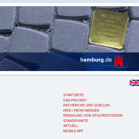
STARTSEITE
DAS PROJEKT
RECHERCHE UND QUELLEN
PATE / PATIN WERDEN
REINIGUNG VON STOLPERSTEINEN
STANDPUNKTE
AKTUELL
MOBILE APP