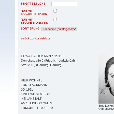
STADTTEILSUCHE
NUR MIT
BIOGRAFIETEXTEN
NUR MIT
STOLPERTONSTEIN
SORTIERUNG
zurück zur Auswahlliste
ERNA LACKMANN * 1911
Denickestraße 6 (Friedrich-Ludwig-Jahn-
Straße 18) (Harburg, Harburg)
HIER WOHNTE
ERNA LACKMANN
JG. 1911
EINGEWIESEN 1943
'HEILANSTALT'
AM STEINHOG / WIEN
Erna Lackm
ERMORDET 10.3.1945
© Evangelisc