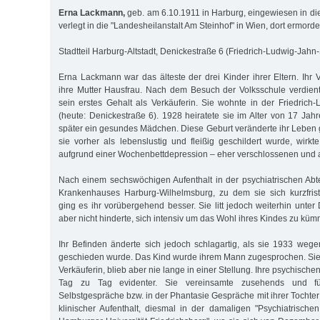
Erna Lackmann,
geb. am 6.10.1911 in Harburg, eingewiesen in die 
verlegt in die "Landesheilanstalt Am Steinhof" in Wien, dort ermord
Stadtteil Harburg-Altstadt, Denickestraße 6 (Friedrich-Ludwig-Jahn
Erna Lackmann war das älteste der drei Kinder ihrer Eltern. Ihr 
ihre Mutter Hausfrau. Nach dem Besuch der Volksschule verdie
sein erstes Gehalt als Verkäuferin. Sie wohnte in der Friedrich
(heute: Denickestraße 6). 1928 heiratete sie im Alter von 17 Jah
später ein gesundes Mädchen. Diese Geburt veränderte ihr Lebe
sie vorher als lebenslustig und fleißig geschildert wurde, wirkt
aufgrund einer Wochenbettdepression – eher verschlossenen und 
Nach einem sechswöchigen Aufenthalt in der psychiatrischen Abt
Krankenhauses Harburg-Wilhelmsburg, zu dem sie sich kurzfrist
ging es ihr vorübergehend besser. Sie litt jedoch weiterhin unte
aber nicht hinderte, sich intensiv um das Wohl ihres Kindes zu küm
Ihr Befinden änderte sich jedoch schlagartig, als sie 1933 weg
geschieden wurde. Das Kind wurde ihrem Mann zugesprochen. Sie a
Verkäuferin, blieb aber nie lange in einer Stellung. Ihre psychisc
Tag zu Tag evidenter. Sie vereinsamte zusehends und fü
Selbstgespräche bzw. in der Phantasie Gespräche mit ihrer Tochter 
klinischer Aufenthalt, diesmal in der damaligen "Psychiatrische