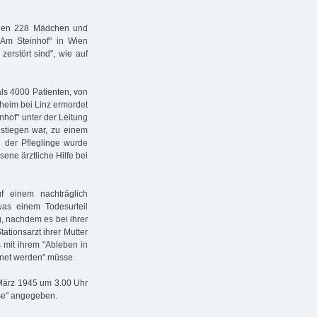
 den 228 Mädchen und
 Am Stein­hof" in Wien
 zerstört sind", wie auf
ls 4000 Patienten, von
heim bei Linz ermordet
nhof" unter der Leitung
estiegen war, zu einem
 der Pfleglinge wurde
ene ärztliche Hilfe bei
f einem nachträglich
as einem Todesurteil
 nachdem es bei ihrer
ationsarzt ihrer Mutter
s mit ihrem "Ableben in
net werden" müsse.
 März 1945 um 3.00 Uhr
ose" angegeben.