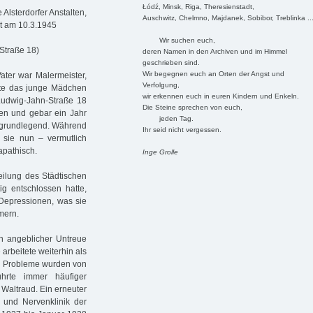
Łódź, Minsk, Riga, Theresienstadt,
Alsterdorfer Anstalten,
Auschwitz, Chelmno, Majdanek, Sobibor, Treblinka ..
et am 10.3.1945
Wir suchen euch,
-Straße 18)
deren Namen in den Archiven und im Himmel
geschrieben sind.
Wir begegnen euch an Orten der Angst und
Vater war Malermeister,
Verfolgung,
nte das junge Mädchen
wir erkennen euch in euren Kindern und Enkeln.
-Ludwig-Jahn-Straße 18
Die Steine sprechen von euch,
ren und gebar ein Jahr
jeden Tag.
n grundlegend. Während
Ihr seid nicht vergessen.
e sie nun – vermutlich
apathisch.
Inge Grolle
eilung des Städtischen
ig entschlossen hatte,
r Depressionen, was sie
mern.
en angeblicher Untreue
rbeitete weiterhin als
hen Probleme wurden von
hrte immer häufiger
Waltraud. Ein er­neuter
n und Nervenklinik der