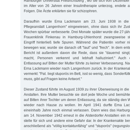
Hamburger Universität Friedrichsberg", wo sie sich von Dezembe
im Alter von 26 Jahren einer Insulintherapie unterzog, endete 
Folgen. Die Ärzte erklärten sie für schizophren.
Daraufhin wurde Erna Lackmann am 23. Juni 1938 in die 
Pflegeanstalt Langenhorn" eingewiesen, ohne dass sich ihr Zus
Wochen spürbar verbesserte. Drei Monate später wurde die 27-jähr
Frauenklinik Finkenau in Hamburg-Uhlenhorst zwangsweise ster
Eingriff hinterließ tiefe Spuren. Während die Patientin vorher
bewegen war, wurde sie danach oft "laut" und "frech". In dem ent
Bericht ist außerdem davon die Rede, dass sie "dauernd sing
macht, Personen verkennt und lebhaft halluziniert." Auch
Entlassung auf Bitten der Mutter führte zu keiner Verbesserung. 
Erna Lackmann wieder nach Langenhorn zurück. In der Krankena
vermerkt: "Pat. liegt stuporös im Bett, isst so wenig, dass Sonderf
muss, gibt auf Fragen keine Antwort."
Dieser Zustand führte im August 1939 zu ihrer Überweisung in die
Anstalten. Ihre Mutter besuchte sie dort jede Woche und bemühte
auf Bitten ihrer Tochter um deren Entlassung, da sie ständig den
wieder nach Hause zu wollen. Im April 1941 durfte Erna Lack
eineinhalb Jahre noch einmal verlassen. Dann wies das Harburg
am 14. November 1942 erneut in die Alsterdorfer Anstalten ein m
stelle für sich und andere eine Gefahr dar. In der Krankenakte be
anschließend als "völlig kontaktunfähig" und "stuporös" (regungslos