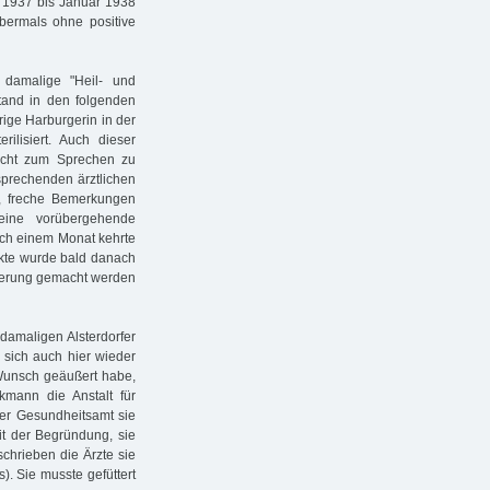
r 1937 bis Januar 1938
abermals ohne positive
damalige "Heil- und
tand in den folgenden
ige Harburgerin in der
ilisiert. Auch dieser
 nicht zum Sprechen zu
sprechenden ärztlichen
t, freche Bemerkungen
 eine vorübergehende
Nach einem Monat kehrte
kte wurde bald danach
ütterung gemacht werden
 damaligen Alsterdorfer
 sich auch hier wieder
 Wunsch geäußert habe,
mann die Anstalt für
er Gesundheitsamt sie
it der Begründung, sie
schrieben die Ärzte sie
). Sie musste gefüttert