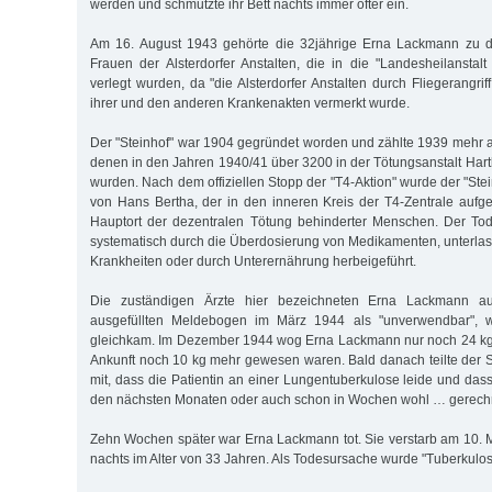
werden und schmutzte ihr Bett nachts immer öfter ein.
Am 16. August 1943 gehörte die 32jährige Erna Lackmann zu
Frauen der Alsterdorfer Anstalten, die in die "Landesheilanstalt
verlegt wurden, da "die Alsterdorfer Anstalten durch Fliegerangriff
ihrer und den anderen Krankenakten vermerkt wurde.
Der "Steinhof" war 1904 gegründet worden und zählte 1939 mehr a
denen in den Jahren 1940/41 über 3200 in der Tötungsanstalt Hart
wurden. Nach dem offiziellen Stopp der "T4-Aktion" wurde der "Stei
von Hans Bertha, der in den inneren Kreis der T4-Zentrale aufg
Hauptort der dezentralen Tötung behinderter Menschen. Der Tod
systematisch durch die Überdosierung von Medikamenten, unterlass
Krankheiten oder durch Unterernährung herbeigeführt.
Die zuständigen Ärzte hier bezeichneten Erna Lackmann au
ausgefüllten Meldebogen im März 1944 als "unverwendbar", w
gleichkam. Im Dezember 1944 wog Erna Lackmann nur noch 24 kg,
Ankunft noch 10 kg mehr gewesen waren. Bald danach teilte der St
mit, dass die Patientin an einer Lungentuberkulose leide und das
den nächsten Monaten oder auch schon in Wochen wohl … gerech
Zehn Wochen später war Erna Lackmann tot. Sie verstarb am 10.
nachts im Alter von 33 Jahren. Als Todesursache wurde "Tuberkul