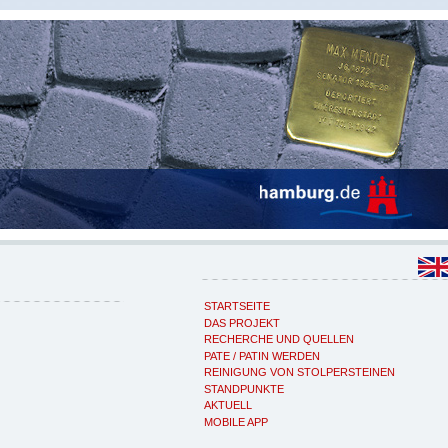
STARTSEITE
DAS PROJEKT
RECHERCHE UND QUELLEN
PATE / PATIN WERDEN
REINIGUNG VON STOLPERSTEINEN
STANDPUNKTE
AKTUELL
MOBILE APP