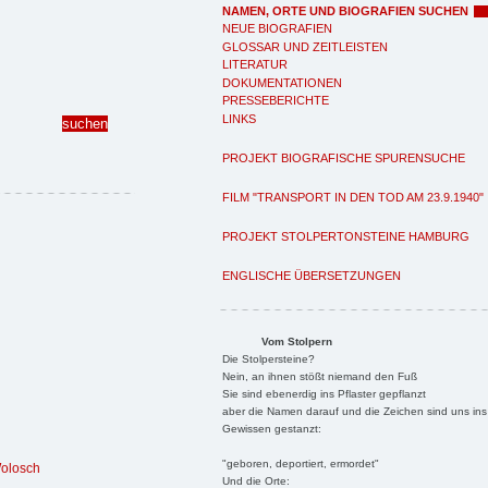
NAMEN, ORTE UND BIOGRAFIEN SUCHEN
NEUE BIOGRAFIEN
GLOSSAR UND ZEITLEISTEN
LITERATUR
DOKUMENTATIONEN
PRESSEBERICHTE
LINKS
PROJEKT BIOGRAFISCHE SPURENSUCHE
FILM "TRANSPORT IN DEN TOD AM 23.9.1940"
PROJEKT STOLPERTONSTEINE HAMBURG
ENGLISCHE ÜBERSETZUNGEN
Vom Stolpern
Die Stolpersteine?
Nein, an ihnen stößt niemand den Fuß
Sie sind ebenerdig ins Pflaster gepflanzt
aber die Namen darauf und die Zeichen sind uns ins
Gewissen gestanzt:
"geboren, deportiert, ermordet"
Wolosch
Und die Orte: