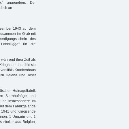
he." angegeben. Der
lich an.
ezember 1943 auf dem
, zusammen im Grab mit
rdigungsschein des
 Lohbrügge" für die
während ihrer Zeit als
 Kriegsende brachte sie
ersitäts-Krankenhaus
ern Helena und Josef
päischen Hufnagelfabrik
en Sternhufnägel und
 und insbesondere im
 auf dem Fabrikgelände
t 1941 und Kriegsende
innen, 1 Ungarin und 1
arbeiter aus Belgien,