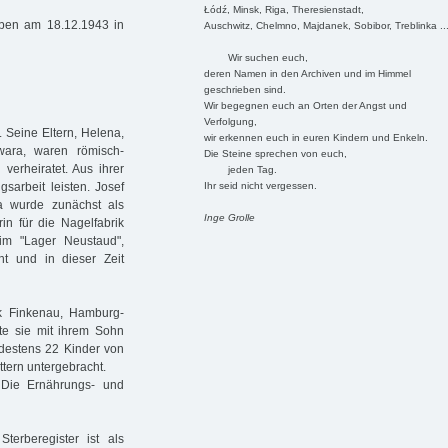
Łódź, Minsk, Riga, Theresienstadt,
rben am 18.12.1943 in
Auschwitz, Chelmno, Majdanek, Sobibor, Treblinka ..
Wir suchen euch,
deren Namen in den Archiven und im Himmel
geschrieben sind.
Wir begegnen euch an Orten der Angst und
Verfolgung,
 Seine Eltern, Helena,
wir erkennen euch in euren Kindern und Enkeln.
wara, waren römisch-
Die Steine sprechen von euch,
verheiratet. Aus ihrer
jeden Tag.
Ihr seid nicht vergessen.
sarbeit leisten. Josef
 wurde zunächst als
Inge Grolle
in für die Nagelfabrik
im "Lager Neustaud",
ht und in dieser Zeit
k Finkenau, Hamburg-
te sie mit ihrem Sohn
ndestens 22 Kinder von
tern untergebracht.
 Die Ernährungs- und
erberegister ist als