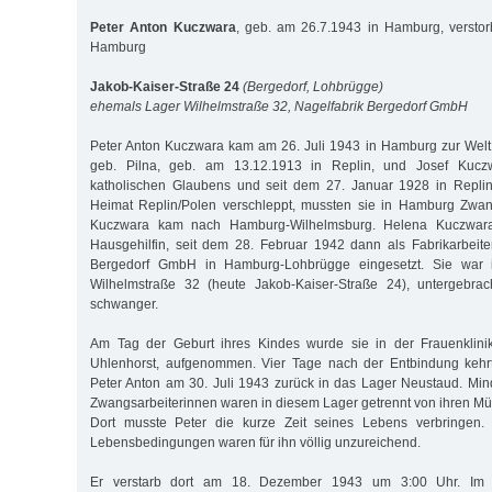
Peter Anton Kuczwara
, geb. am 26.7.1943 in Hamburg, versto
Hamburg
Jakob-Kaiser-Straße 24
(Bergedorf, Lohbrügge)
ehemals Lager Wilhelmstraße 32, Nagelfabrik Bergedorf GmbH
Peter Anton Kuczwara kam am 26. Juli 1943 in Hamburg zur Welt.
geb. Pilna, geb. am 13.12.1913 in Replin, und Josef Kucz
katholischen Glaubens und seit dem 27. Januar 1928 in Replin 
Heimat Replin/Polen verschleppt, mussten sie in Hamburg Zwang
Kuczwara kam nach Hamburg-Wilhelmsburg. Helena Kuczwara
Hausgehilfin, seit dem 28. Februar 1942 dann als Fabrikarbeiter
Bergedorf GmbH in Hamburg-Lohbrügge eingesetzt. Sie war 
Wilhelmstraße 32 (heute Jakob-Kaiser-Straße 24), untergebrac
schwanger.
Am Tag der Geburt ihres Kindes wurde sie in der Frauenklini
Uhlenhorst, aufgenommen. Vier Tage nach der Entbindung kehr
Peter Anton am 30. Juli 1943 zurück in das Lager Neustaud. Mi
Zwangsarbeiterinnen waren in diesem Lager getrennt von ihren Müt
Dort musste Peter die kurze Zeit seines Lebens verbringen.
Lebensbedingungen waren für ihn völlig unzureichend.
Er verstarb dort am 18. Dezember 1943 um 3:00 Uhr. Im St