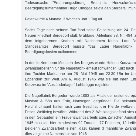
Todesursache "Ernährungsstörung. Bronchitis. Herzschwäc
Beerdigungsunternehmer Hugo Ollrogge zeigte den Sterbefall münd
Peter wurde 4 Monate, 3 Wochen und 1 Tag alt.
Sechs Tage nach seinem Tod fand seine Beisetzung am 24. D
Neuen Friedhof Bergedorf statt, Grablage: Abteilung 38, Nr. 484
dem totgeborenen Knaben mit Nachnamen Kluba. Laut Bee
Standesamtes Bergedorf musste "das Lager Nagelfabrik,
Beerdigungskosten aufkommen.
In den letzten neun Monaten des Krieges wurde Helena Kuczwara 
Zwangsarbeiterin für die Nagelfabrik erneut schwanger. Kurz nach
ihre Tochter Marieanne am 28. Mai 1945 um 23:30 Uhr im Univ
Eppendorf zur Welt. Am 6. August 1945 war sie mit ihren Elt
Kuczwara im "Ausländerlager" Lohbrügge registriert.
Die Nagelfabrik Bergedorf wurde 1883 als Filiale der ersten euro
Mustard & Sön aus Oslo, Norwegen, gegründet. Die bekannt
Reichshufnägel hatten sich zum Beschlag der Pferde weltweit
Ersten Weltkrieg bewährt. Während des 2. Weltkriegs befand sich
in den Gebäuden ein Frauenzwangsarbeitslager. Zwischen Augus
1945 mussten hier mindestens 92 Frauen - 77 Polinnen, 13 Lett
Belgierin Zwangsarbeit leisten, dazu kamen 3 männliche Zwangs
dies zeigt eine Namensliste von 1946.